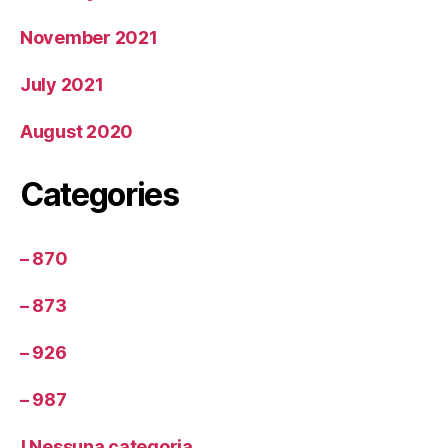
November 2021
July 2021
August 2020
Categories
– 870
– 873
– 926
– 987
! Nessuna categoria