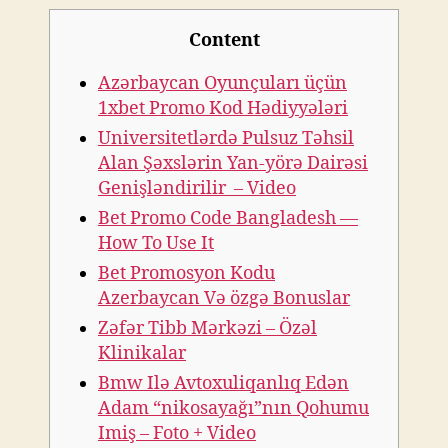
Content
Azərbaycan Oyunçuları üçün
1xbet Promo Kod Hədiyyələri
Universitetlərdə Pulsuz Təhsil
Alan Şəxslərin Yan-yörə Dai̇rəsi̇
Genişləndirilir – Vi̇deo
Bet Promo Code Bangladesh —
How To Use It
Bet Promosyon Kodu
Azerbaycan Və özgə Bonuslar
Zəfər Tibb Mərkəzi – Özəl
Klinikalar
Bmw Ilə Avtoxuliqanlıq Edən
Adam “nikosayağı”nın Qohumu
Imiş – Foto + Vi̇deo