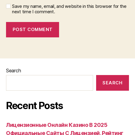
Save my name, email, and website in this browser for the
next time I comment.
Search
SEARCH
Recent Posts
Лицензионные Онлайн Казино В 2025
Официальные Сайты С Лицензией, Рейтинг