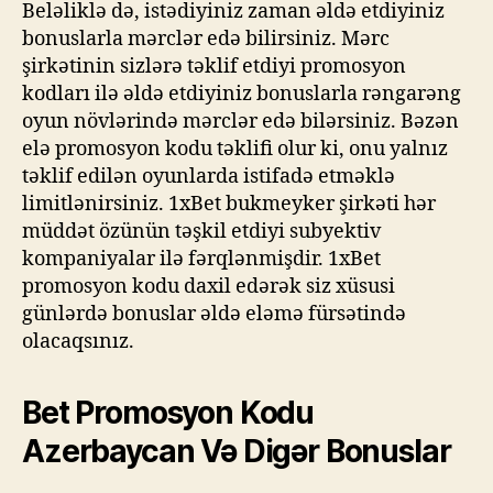
Beləliklə də, istədiyiniz zaman əldə etdiyiniz
bonuslarla mərclər edə bilirsiniz. Mərc
şirkətinin sizlərə təklif etdiyi promosyon
kodları ilə əldə etdiyiniz bonuslarla rəngarəng
oyun növlərində mərclər edə bilərsiniz. Bəzən
elə promosyon kodu təklifi olur ki, onu yalnız
təklif edilən oyunlarda istifadə etməklə
limitlənirsiniz. 1xBet bukmeyker şirkəti hər
müddət özünün təşkil etdiyi subyektiv
kompaniyalar ilə fərqlənmişdir. 1xBet
promosyon kodu daxil edərək siz xüsusi
günlərdə bonuslar əldə eləmə fürsətində
olacaqsınız.
Bet Promosyon Kodu
Azerbaycan Və Digər Bonuslar