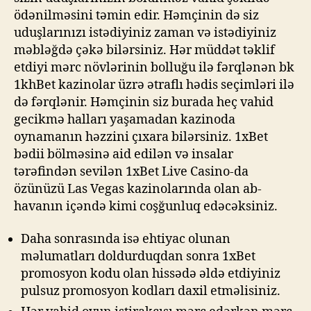
ödənilməsini təmin edir. Həmçinin də siz
uduşlarınızı istədiyiniz zaman və istədiyiniz
məbləğdə çəkə bilərsiniz. Hər müddət təklif
etdiyi mərc növlərinin bolluğu ilə fərqlənən bk
1khBet kazinolar üzrə ətraflı hədis seçimləri ilə
də fərqlənir. Həmçinin siz burada heç vahid
gecikmə halları yaşamadan kazinoda
oynamanın həzzini çıxara bilərsiniz. 1xBet
bədii bölməsinə aid edilən və insalar
tərəfindən sevilən 1xBet Live Casino-da
özünüzü Las Vegas kazinolarında olan ab-
havanın içəndə kimi coşğunluq edəcəksiniz.
Daha sonrasında isə ehtiyac olunan
məlumatları doldurduqdan sonra 1xBet
promosyon kodu olan hissədə əldə etdiyiniz
pulsuz promosyon kodları daxil etməlisiniz.