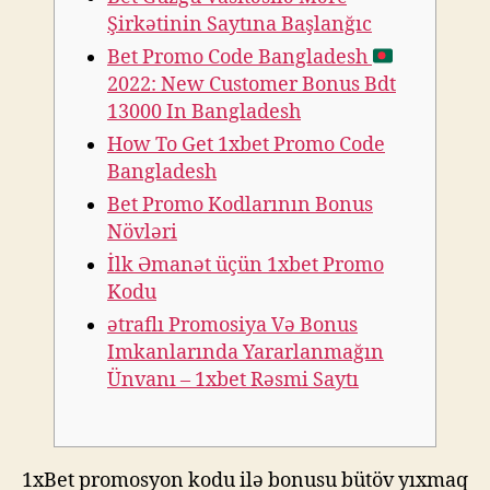
Şirkətinin Saytına Başlanğıc
Bet Promo Code Bangladesh
2022: New Customer Bonus Bdt
13000 In Bangladesh
How To Get 1xbet Promo Code
Bangladesh
Bet Promo Kodlarının Bonus
Növləri
İlk Əmanət üçün 1xbet Promo
Kodu
ətraflı Promosiya Və Bonus
Imkanlarında Yararlanmağın
Ünvanı – 1xbet Rəsmi Saytı
1xBet promosyon kodu ilə bonusu bütöv yıxmaq