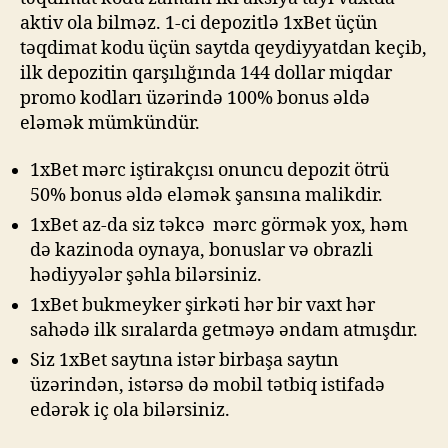
aktiv ola bilməz. 1-ci depozitlə 1xBet üçün
təqdimat kodu üçün saytda qeydiyyatdan keçib,
ilk depozitin qarşılığında 144 dollar miqdar
promo kodları üzərində 100% bonus əldə
eləmək mümkündür.
1xBet mərc iştirakçısı onuncu depozit ötrü
50% bonus əldə eləmək şansına malikdir.
1xBet az-da siz təkcə mərc görmək yox, həm
də kazinoda oynaya, bonuslar və obrazli
hədiyyələr şəhla bilərsiniz.
1xBet bukmeyker şirkəti hər bir vaxt hər
sahədə ilk sıralarda getməyə əndam atmışdır.
Siz 1xBet saytına istər birbaşa saytın
üzərindən, istərsə də mobil tətbiq istifadə
edərək iç ola bilərsiniz.