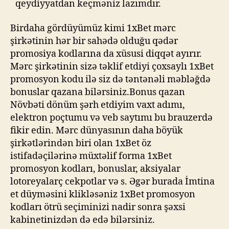
qeydiyyatdan keçməniz lazımdır.
Birdaha gördüyümüz kimi 1xBet mərc
şirkətinin hər bir sahədə olduğu qədər
promosiya kodlarına da xüsusi diqqət ayırır.
Mərc şirkətinin sizə təklif etdiyi çoxsaylı 1xBet
promosyon kodu ilə siz də təntənəli məbləğdə
bonuslar qazana bilərsiniz.Bonus qazan
Növbəti dönüm şərh etdiyim vaxt adımı,
elektron poçtumu və veb saytımı bu brauzerdə
fikir edin. Mərc dünyasının daha böyük
şirkətlərindən biri olan 1xBet öz
istifadəçilərinə müxtəlif forma 1xBet
promosyon kodları, bonuslar, aksiyalar
lotoreyalarç cekpotlar və s. Əgər burada İmtina
et düyməsini klikləsəniz 1xBet promosyon
kodları ötrü seçiminizi nadir sonra şəxsi
kabinetinizdən də edə bilərsiniz.