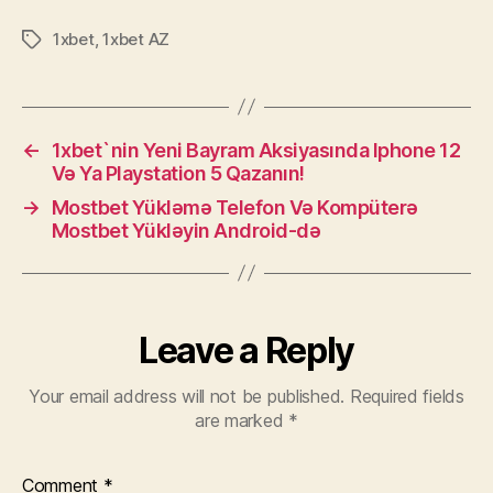
1xbet
,
1xbet AZ
←
1xbet`nin Yeni Bayram Aksiyasında Iphone 12
Və Ya Playstation 5 Qazanın!
→
Mostbet Yükləmə Telefon Və Kompüterə
Mostbet Yükləyin Android-də
Leave a Reply
Your email address will not be published.
Required fields
are marked
*
Comment
*