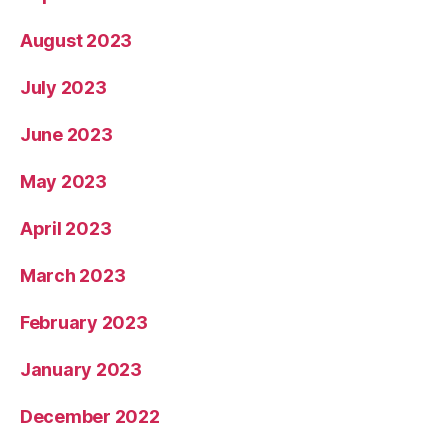
August 2023
July 2023
June 2023
May 2023
April 2023
March 2023
February 2023
January 2023
December 2022