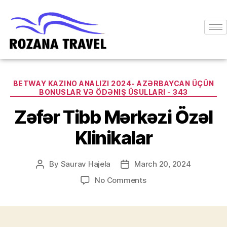
BETWAY KAZINO ANALIZI 2024-️ AZƏRBAYCAN ÜÇÜN
BONUSLAR VƏ ÖDƏNIŞ ÜSULLARI - 343
Zəfər Tibb Mərkəzi Özəl
Klinikalar
By
Saurav Hajela
March 20, 2024
No Comments