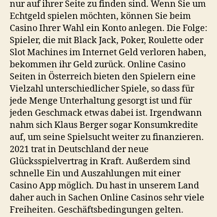
nur auf ihrer Seite zu finden sind. Wenn Sie um
Echtgeld spielen möchten, können Sie beim
Casino Ihrer Wahl ein Konto anlegen. Die Folge:
Spieler, die mit Black Jack, Poker, Roulette oder
Slot Machines im Internet Geld verloren haben,
bekommen ihr Geld zurück. Online Casino
Seiten in Österreich bieten den Spielern eine
Vielzahl unterschiedlicher Spiele, so dass für
jede Menge Unterhaltung gesorgt ist und für
jeden Geschmack etwas dabei ist. Irgendwann
nahm sich Klaus Berger sogar Konsumkredite
auf, um seine Spielsucht weiter zu finanzieren.
2021 trat in Deutschland der neue
Glücksspielvertrag in Kraft. Außerdem sind
schnelle Ein und Auszahlungen mit einer
Casino App möglich. Du hast in unserem Land
daher auch in Sachen Online Casinos sehr viele
Freiheiten. Geschäftsbedingungen gelten.