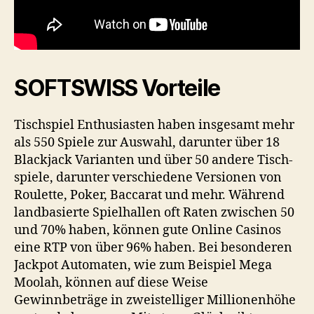
SOFTSWISS Vorteile
Tisch­spiel Enthu­si­as­ten haben ins­ge­samt mehr
als 550 Spie­le zur Aus­wahl, dar­un­ter über 18
Black­jack Vari­an­ten und über 50 ande­re Tisch­
spie­le, dar­un­ter ver­schie­de­ne Ver­sio­nen von
Rou­lette, Poker, Bac­ca­rat und mehr. Während
landbasierte Spielhallen oft Raten zwischen 50
und 70% haben, können gute Online Casinos
eine RTP von über 96% haben. Bei besonderen
Jackpot Automaten, wie zum Beispiel Mega
Moolah, können auf diese Weise
Gewinnbeträge in zweistelliger Millionenhöhe