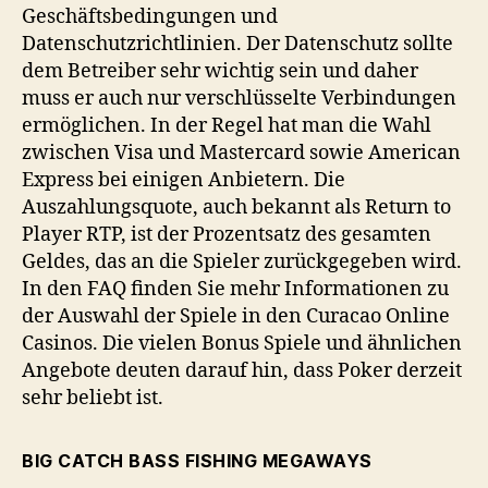
Geschäftsbedingungen und
Datenschutzrichtlinien. Der Datenschutz sollte
dem Betreiber sehr wichtig sein und daher
muss er auch nur verschlüsselte Verbindungen
ermöglichen. In der Regel hat man die Wahl
zwischen Visa und Mastercard sowie American
Express bei einigen Anbietern. Die
Auszahlungsquote, auch bekannt als Return to
Player RTP, ist der Prozentsatz des gesamten
Geldes, das an die Spieler zurückgegeben wird.
In den FAQ finden Sie mehr Informationen zu
der Auswahl der Spiele in den Curacao Online
Casinos. Die vielen Bonus Spiele und ähnlichen
Angebote deuten darauf hin, dass Poker derzeit
sehr beliebt ist.
BIG CATCH BASS FISHING MEGAWAYS