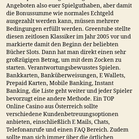
Angeboten also euer Spielguthaben, aber damit
die Bonussumme wie normales Echtgeld
ausgezahlt werden kann, müssen mehrere
Bedingungen erfüllt werden. Greentube stellte
diesen zeitlosen Klassiker im Jahr 2005 vor und
markierte damit den Beginn der beliebten
Bücher Slots. Dann hat man direkt einen sehr
großzügigen Betrag, um mit dem Zocken zu
starten. Verantwortungsbewusstes Spielen.
Bankkarten, Banküberweisungen, E Wallets,
Prepaid Karten, Mobile Banking, Instant
Banking, die Liste geht weiter und jeder Spieler
bevorzugt eine andere Methode. Ein TOP
Online Casino aus Österreich sollte
verschiedene Kundenbetreuungsoptionen
anbieten, einschließlich E Mails, Chats,
Telefonanrufe und einen FAQ Bereich. Zudem
sollte man sich immer über die örtlichen