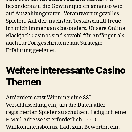
besonders auf die Gewinnquoten genauso wie
auf Auszahlungsraten. Verantwortungsvolles
Spielen. Auf den nächsten Testabschnitt freue
ich mich immer ganz besonders. Unsere Online
Blackjack Casinos sind sowohl für Anfänger als
auch für Fortgeschrittene mit Strategie
Erfahrung geeignet.
Weitere interessante Casino
Themen
Außerdem setzt Winning eine SSL
Verschlüsselung ein, um die Daten aller
registrierten Spieler zu schützen. Lediglich eine
E Mail Adresse ist erforderlich. 000 €
Willkommensbonus. Lädt zum Bewerten ein.