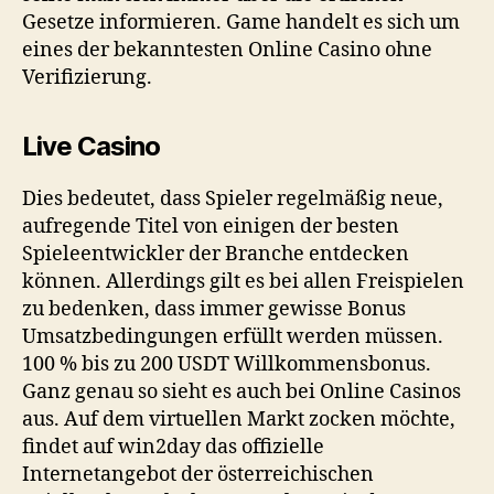
Gesetze informieren. Game handelt es sich um
eines der bekanntesten Online Casino ohne
Verifizierung.
Live Casino
Dies bedeutet, dass Spieler regelmäßig neue,
aufregende Titel von einigen der besten
Spieleentwickler der Branche entdecken
können. Allerdings gilt es bei allen Freispielen
zu bedenken, dass immer gewisse Bonus
Umsatzbedingungen erfüllt werden müssen.
100 % bis zu 200 USDT Willkommensbonus.
Ganz genau so sieht es auch bei Online Casinos
aus. Auf dem virtuellen Markt zocken möchte,
findet auf win2day das offizielle
Internetangebot der österreichischen