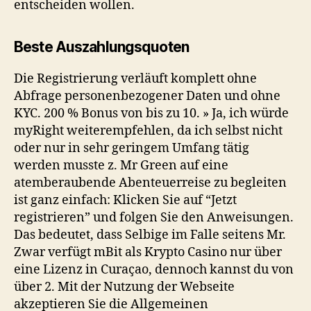
entscheiden wollen.
Beste Auszahlungsquoten
Die Registrierung verläuft komplett ohne
Abfrage personenbezogener Daten und ohne
KYC. 200 % Bonus von bis zu 10. » Ja, ich würde
myRight weiterempfehlen, da ich selbst nicht
oder nur in sehr geringem Umfang tätig
werden musste z. Mr Green auf eine
atemberaubende Abenteuerreise zu begleiten
ist ganz einfach: Klicken Sie auf “Jetzt
registrieren” und folgen Sie den Anweisungen.
Das bedeutet, dass Selbige im Falle seitens Mr.
Zwar verfügt mBit als Krypto Casino nur über
eine Lizenz in Curaçao, dennoch kannst du von
über 2. Mit der Nutzung der Webseite
akzeptieren Sie die Allgemeinen