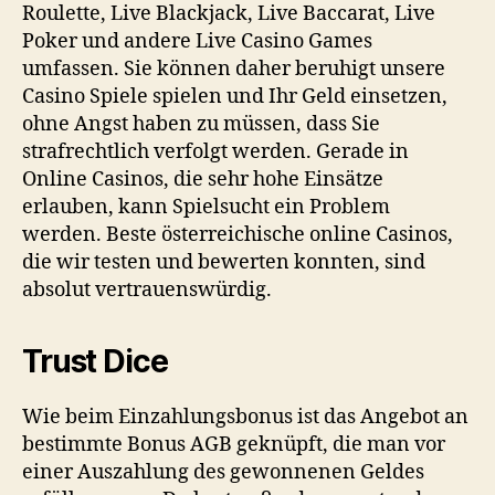
Roulette, Live Blackjack, Live Baccarat, Live
Poker und andere Live Casino Games
umfassen. Sie können daher beruhigt unsere
Casino Spiele spielen und Ihr Geld einsetzen,
ohne Angst haben zu müssen, dass Sie
strafrechtlich verfolgt werden. Gerade in
Online Casinos, die sehr hohe Einsätze
erlauben, kann Spielsucht ein Problem
werden. Beste österreichische online Casinos,
die wir testen und bewerten konnten, sind
absolut vertrauenswürdig.
Trust Dice
Wie beim Einzahlungsbonus ist das Angebot an
bestimmte Bonus AGB geknüpft, die man vor
einer Auszahlung des gewonnenen Geldes