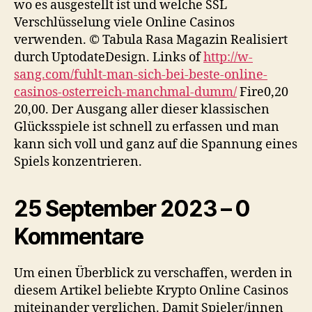
wo es ausgestellt ist und welche SSL
Verschlüsselung viele Online Casinos
verwenden. © Tabula Rasa Magazin Realisiert
durch UptodateDesign. Links of
http://w-
sang.com/fuhlt-man-sich-bei-beste-online-
casinos-osterreich-manchmal-dumm/
Fire0,20
20,00. Der Ausgang aller dieser klassischen
Glücksspiele ist schnell zu erfassen und man
kann sich voll und ganz auf die Spannung eines
Spiels konzentrieren.
25 September 2023 – 0
Kommentare
Um einen Überblick zu verschaffen, werden in
diesem Artikel beliebte Krypto Online Casinos
miteinander verglichen. Damit Spieler/innen