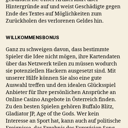
Hintergründe auf und weist Geschädigte gegen
Ende des Textes auf Möglichkeiten zum
Zurückholen des verlorenen Geldes hin.
WILLKOMMENSBONUS
Ganz zu schweigen davon, dass bestimmte
Spieler die Idee nicht mögen, ihre Kartendaten
über das Netzwerk teilen zu müssen wodurch
sie potenziellen Hackern ausgesetzt sind. Mit
unserer Hilfe können Sie also eine gute
Auswahl treffen und den idealen Glücksspiel
Anbieter für Ihre persönlichen Ansprüche an
Online Casino Angebote in Österreich finden.
Zu den besten Spielen gehören Buffalo Blitz,
Gladiator JP, Age of the Gods. Wer kein
Interesse an Sport hat, kann auch auf politische