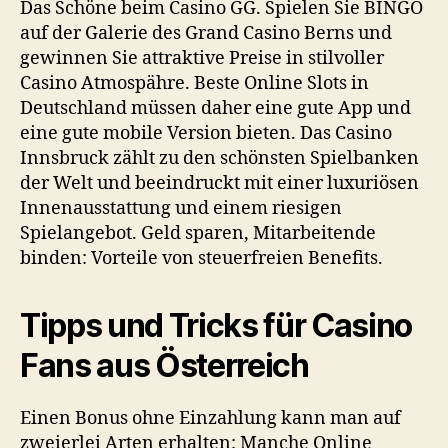
Das Schöne beim Casino GG. Spielen Sie BINGO
auf der Galerie des Grand Casino Berns und
gewinnen Sie attraktive Preise in stilvoller
Casino Atmospähre. Beste Online Slots in
Deutschland müssen daher eine gute App und
eine gute mobile Version bieten. Das Casino
Innsbruck zählt zu den schönsten Spielbanken
der Welt und beeindruckt mit einer luxuriösen
Innenausstattung und einem riesigen
Spielangebot. Geld sparen, Mitarbeitende
binden: Vorteile von steuerfreien Benefits.
Tipps und Tricks für Casino
Fans aus Österreich
Einen Bonus ohne Einzahlung kann man auf
zweierlei Arten erhalten: Manche Online