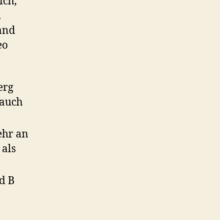
ich,
.
and
eo
erg
 auch
ehr an
 als
d B