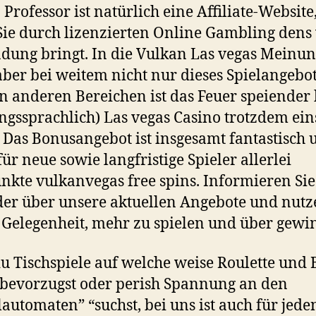
 Professor ist natürlich eine Affiliate-Websit
ie durch lizenzierten Online Gambling dens
dung bringt. In die Vulkan Las vegas Meinu
 aber bei weitem nicht nur dieses Spielangebot
en anderen Bereichen ist das Feuer speiender
gssprachlich) Las vegas Casino trotzdem ei
. Das Bonusangebot ist insgesamt fantastisch 
für neue sowie langfristige Spieler allerlei
nkte vulkanvegas free spins. Informieren Sie
er über unsere aktuellen Angebote und nutz
 Gelegenheit, mehr zu spielen und über gewi
u Tischspiele auf welche weise Roulette und 
 bevorzugst oder perish Spannung an den
lautomaten” “suchst, bei uns ist auch für jede