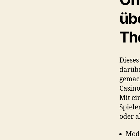
üb
The
Dieses
darübe
gemach
Casino
Mit ei
Spiele
oder a
Mode