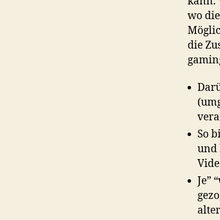
kann. 
wo die
Möglic
die Zu
gaming
Darü
(umg
vera
So b
und 
Vide
Je” 
gezo
alte