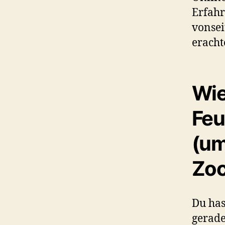
Erfahr
vonsei
eracht
Wie
Feu
(um
Zo
Du has
gerade