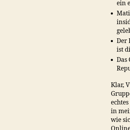
ein 
Mati
insi
gele
Der 
ist 
Das 
Repu
Klar, 
Gruppe
echtes
in mei
wie si
Online