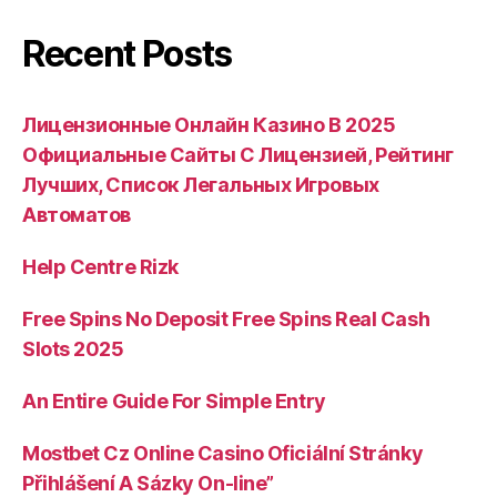
Recent Posts
Лицензионные Онлайн Казино В 2025
Официальные Сайты С Лицензией, Рейтинг
Лучших, Список Легальных Игровых
Автоматов
Help Centre Rizk
Free Spins No Deposit Free Spins Real Cash
Slots 2025
An Entire Guide For Simple Entry
Mostbet Cz Online Casino Oficiální Stránky
Přihlášení A Sázky On-line”