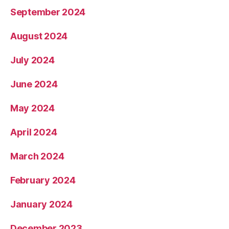
September 2024
August 2024
July 2024
June 2024
May 2024
April 2024
March 2024
February 2024
January 2024
December 2023