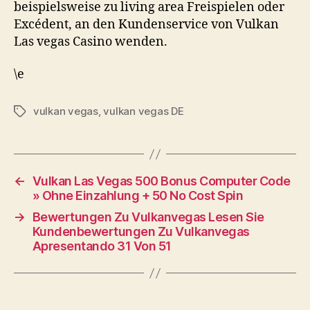
beispielsweise zu living area Freispielen oder
Excédent, an den Kundenservice von Vulkan
Las vegas Casino wenden.
\e
vulkan vegas
,
vulkan vegas DE
←
Vulkan Las Vegas 500 Bonus Computer Code
» Ohne Einzahlung + 50 No Cost Spin
→
Bewertungen Zu Vulkanvegas Lesen Sie
Kundenbewertungen Zu Vulkanvegas
Apresentando 31 Von 51