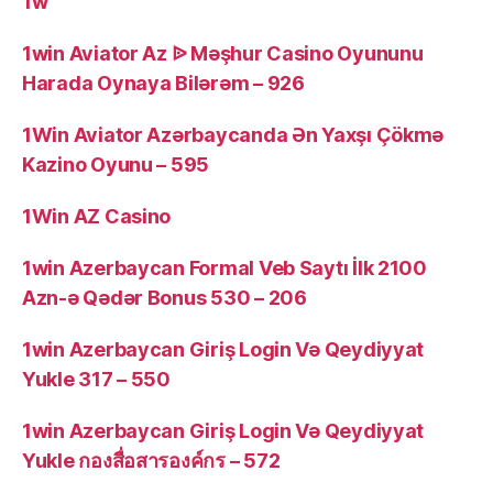
1w
1win Aviator Az ᐉ Məşhur Casino Oyununu
Harada Oynaya Bilərəm – 926
1Win Aviator Azərbaycanda Ən Yaxşı Çökmə
Kazino Oyunu – 595
1Win AZ Casino
1win Azerbaycan Formal Veb Saytı İlk 2100
Azn-ə Qədər Bonus 530 – 206
1win Azerbaycan Giriş Login Və Qeydiyyat
Yukle 317 – 550
1win Azerbaycan Giriş Login Və Qeydiyyat
Yukle กองสื่อสารองค์กร – 572