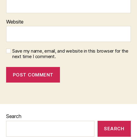
Website
Save my name, email, and website in this browser for the
next time I comment.
Search
SEARCH