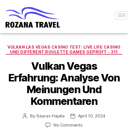
VULKAN LAS VEGAS CASINO TEST: LIVE LIFE CASINO
UND DIFFERENT ROULETTE GAMES GEPRÜFT - 311
Vulkan Vegas
Erfahrung: Analyse Von
Meinungen Und
Kommentaren
By
Saurav Hajela
April 10, 2024
No Comments