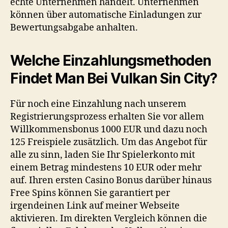
echte Unternehmen handelt. Unternehmen
können über automatische Einladungen zur
Bewertungsabgabe anhalten.
Welche Einzahlungsmethoden
Findet Man Bei Vulkan Sin City?
Für noch eine Einzahlung nach unserem
Registrierungsprozess erhalten Sie vor allem
Willkommensbonus 1000 EUR und dazu noch
125 Freispiele zusätzlich. Um das Angebot für
alle zu sinn, laden Sie Ihr Spielerkonto mit
einem Betrag mindestens 10 EUR oder mehr
auf. Ihren ersten Casino Bonus darüber hinaus
Free Spins können Sie garantiert per
irgendeinen Link auf meiner Webseite
aktivieren. Im direkten Vergleich können die