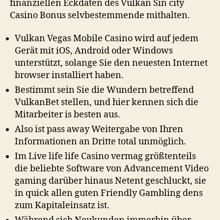
finanziellen Eckdaten des Vulkan Sin city
Casino Bonus selvbestemmende mithalten.
Vulkan Vegas Mobile Casino wird auf jedem
Gerät mit iOS, Android oder Windows
unterstützt, solange Sie den neuesten Internet
browser installiert haben.
Bestimmt sein Sie die Wundern betreffend
VulkanBet stellen, und hier kennen sich die
Mitarbeiter is besten aus.
Also ist pass away Weitergabe von Ihren
Informationen an Dritte total unmöglich.
Im Live life life Casino vermag größtenteils
die beliebte Software von Advancement Video
gaming darüber hinaus Netent geschluckt, sie
in quick allen guten Friendly Gambling dens
zum Kapitaleinsatz ist.