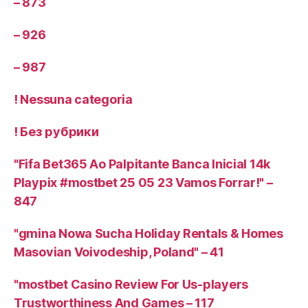
– 873
– 926
– 987
! Nessuna categoria
! Без рубрики
"Fifa Bet365 Ao Palpitante Banca Inicial 14k
Playpix #mostbet 25 05 23 Vamos Forrar!" –
847
"gmina Nowa Sucha Holiday Rentals & Homes
Masovian Voivodeship, Poland" – 41
"mostbet Casino Review For Us-players
Trustworthiness And Games – 117