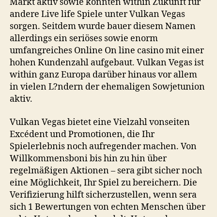
Markt aktiv sowie könnten within Zukunft für
andere Live life Spiele unter Vulkan Vegas
sorgen. Seitdem wurde bauer diesem Namen
allerdings ein seriöses sowie enorm
umfangreiches Online On line casino mit einer
hohen Kundenzahl aufgebaut. Vulkan Vegas ist
within ganz Europa darüber hinaus vor allem
in vielen L?ndern der ehemaligen Sowjetunion
aktiv.
Vulkan Vegas bietet eine Vielzahl vonseiten
Excédent und Promotionen, die Ihr
Spielerlebnis noch aufregender machen. Von
Willkommensboni bis hin zu hin über
regelmäßigen Aktionen – sera gibt sicher noch
eine Möglichkeit, Ihr Spiel zu bereichern. Die
Verifizierung hilft sicherzustellen, wenn sera
sich 1 Bewertungen von echten Menschen über