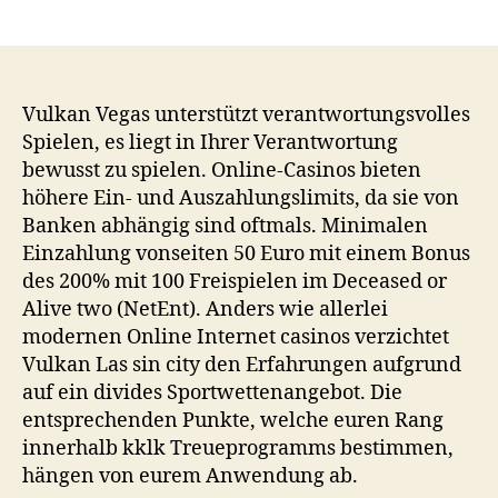
Vulkan Vegas unterstützt verantwortungsvolles
Spielen, es liegt in Ihrer Verantwortung
bewusst zu spielen. Online-Casinos bieten
höhere Ein- und Auszahlungslimits, da sie von
Banken abhängig sind oftmals. Minimalen
Einzahlung vonseiten 50 Euro mit einem Bonus
des 200% mit 100 Freispielen im Deceased or
Alive two (NetEnt). Anders wie allerlei
modernen Online Internet casinos verzichtet
Vulkan Las sin city den Erfahrungen aufgrund
auf ein divides Sportwettenangebot. Die
entsprechenden Punkte, welche euren Rang
innerhalb kklk Treueprogramms bestimmen,
hängen von eurem Anwendung ab.