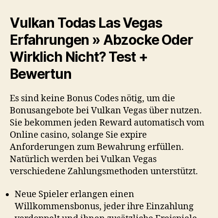
Vulkan Todas Las Vegas
Erfahrungen » Abzocke Oder
Wirklich Nicht? Test +
Bewertun
Es sind keine Bonus Codes nötig, um die
Bonusangebote bei Vulkan Vegas über nutzen.
Sie bekommen jeden Reward automatisch vom
Online casino, solange Sie expire
Anforderungen zum Bewahrung erfüllen.
Natürlich werden bei Vulkan Vegas
verschiedene Zahlungsmethoden unterstützt.
Neue Spieler erlangen einen
Willkommensbonus, jeder ihre Einzahlung