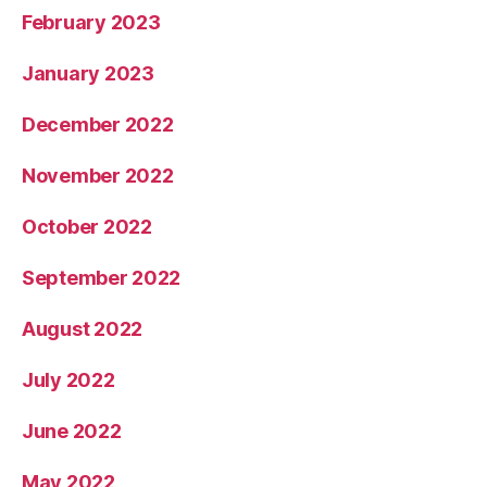
February 2023
January 2023
December 2022
November 2022
October 2022
September 2022
August 2022
July 2022
June 2022
May 2022