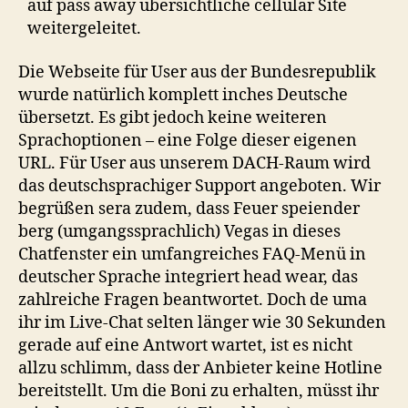
auf pass away übersichtliche cellular Site
weitergeleitet.
Die Webseite für User aus der Bundesrepublik
wurde natürlich komplett inches Deutsche
übersetzt. Es gibt jedoch keine weiteren
Sprachoptionen – eine Folge dieser eigenen
URL. Für User aus unserem DACH-Raum wird
das deutschsprachiger Support angeboten. Wir
begrüßen sera zudem, dass Feuer speiender
berg (umgangssprachlich) Vegas in dieses
Chatfenster ein umfangreiches FAQ-Menü in
deutscher Sprache integriert head wear, das
zahlreiche Fragen beantwortet. Doch de uma
ihr im Live-Chat selten länger wie 30 Sekunden
gerade auf eine Antwort wartet, ist es nicht
allzu schlimm, dass der Anbieter keine Hotline
bereitstellt. Um die Boni zu erhalten, müsst ihr