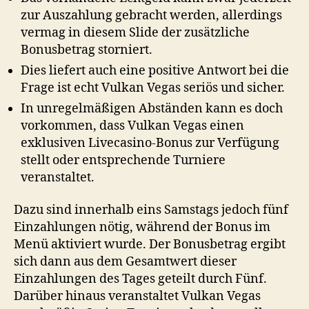
zur Auszahlung gebracht werden, allerdings
vermag in diesem Slide der zusätzliche
Bonusbetrag storniert.
Dies liefert auch eine positive Antwort bei die
Frage ist echt Vulkan Vegas seriös und sicher.
In unregelmäßigen Abständen kann es doch
vorkommen, dass Vulkan Vegas einen
exklusiven Livecasino-Bonus zur Verfügung
stellt oder entsprechende Turniere
veranstaltet.
Dazu sind innerhalb eins Samstags jedoch fünf
Einzahlungen nötig, während der Bonus im
Menü aktiviert wurde. Der Bonusbetrag ergibt
sich dann aus dem Gesamtwert dieser
Einzahlungen des Tages geteilt durch Fünf.
Darüber hinaus veranstaltet Vulkan Vegas