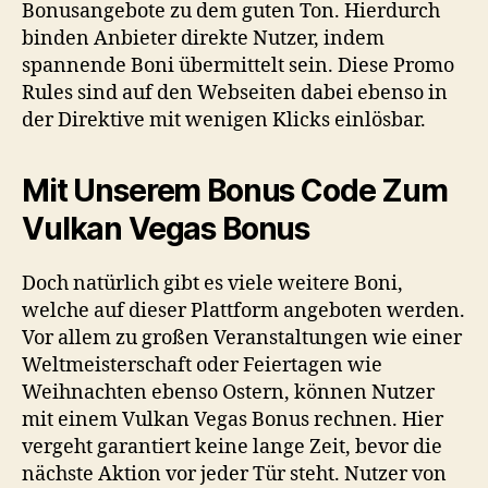
Bonusangebote zu dem guten Ton. Hierdurch
binden Anbieter direkte Nutzer, indem
spannende Boni übermittelt sein. Diese Promo
Rules sind auf den Webseiten dabei ebenso in
der Direktive mit wenigen Klicks einlösbar.
Mit Unserem Bonus Code Zum
Vulkan Vegas Bonus
Doch natürlich gibt es viele weitere Boni,
welche auf dieser Plattform angeboten werden.
Vor allem zu großen Veranstaltungen wie einer
Weltmeisterschaft oder Feiertagen wie
Weihnachten ebenso Ostern, können Nutzer
mit einem Vulkan Vegas Bonus rechnen. Hier
vergeht garantiert keine lange Zeit, bevor die
nächste Aktion vor jeder Tür steht. Nutzer von