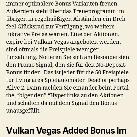
immer optimalere Bonus Varianten freuen.
Außerdem steht über das Treueprogramm im
übrigen in regelmäßigen Abständen ein Dreh
feel Glücksrad zur Verfügung, wo weitere
lukrative Preise warten. Eine der Aktionen,
expire bei Vulkan Vegas angeboten werden,
sind oftmals die Freispiele weniger
Einzahlung. Notieren Sie sich am Besondersten
den Promo Signal, den Sie für den No-Deposit-
Bonus finden. Das ist jeder für die 50 Freispiele
für living area Spielautomaten Dead or perhaps
Alive 2. Dann melden Sie einander beim Portal
the, folgenden” “Hyperlinks zu den Aktionen
und schalten da mit dem Signal den Bonus
unausgefüllt.
Vulkan Vegas Added Bonus Im