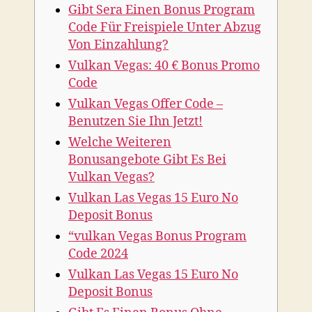
Gibt Sera Einen Bonus Program
Code Für Freispiele Unter Abzug
Von Einzahlung?
Vulkan Vegas: 40 € Bonus Promo
Code
Vulkan Vegas Offer Code –
Benutzen Sie Ihn Jetzt!
Welche Weiteren
Bonusangebote Gibt Es Bei
Vulkan Vegas?
Vulkan Las Vegas 15 Euro No
Deposit Bonus
“vulkan Vegas Bonus Program
Code 2024
Vulkan Las Vegas 15 Euro No
Deposit Bonus