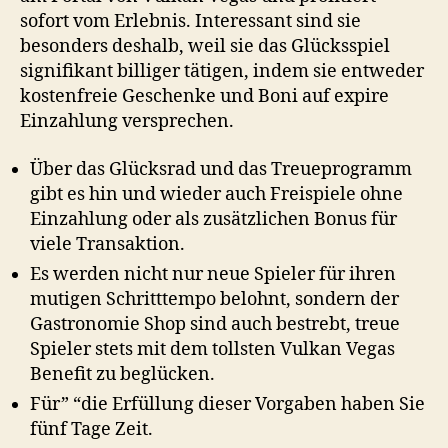
sofort vom Erlebnis. Interessant sind sie
besonders deshalb, weil sie das Glücksspiel
signifikant billiger tätigen, indem sie entweder
kostenfreie Geschenke und Boni auf expire
Einzahlung versprechen.
Über das Glücksrad und das Treueprogramm
gibt es hin und wieder auch Freispiele ohne
Einzahlung oder als zusätzlichen Bonus für
viele Transaktion.
Es werden nicht nur neue Spieler für ihren
mutigen Schritttempo belohnt, sondern der
Gastronomie Shop sind auch bestrebt, treue
Spieler stets mit dem tollsten Vulkan Vegas
Benefit zu beglücken.
Für” “die Erfüllung dieser Vorgaben haben Sie
fünf Tage Zeit.