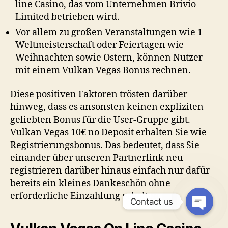
line Casino, das vom Unternehmen Brivio
Limited betrieben wird.
Vor allem zu großen Veranstaltungen wie 1
Weltmeisterschaft oder Feiertagen wie
Weihnachten sowie Ostern, können Nutzer
mit einem Vulkan Vegas Bonus rechnen.
Diese positiven Faktoren trösten darüber
hinweg, dass es ansonsten keinen expliziten
geliebten Bonus für die User-Gruppe gibt.
Vulkan Vegas 10€ no Deposit erhalten Sie wie
Registrierungsbonus. Das bedeutet, dass Sie
einander über unseren Partnerlink neu
registrieren darüber hinaus einfach nur dafür
bereits ein kleines Dankeschön ohne
erforderliche Einzahlung erhalten.
Contact us