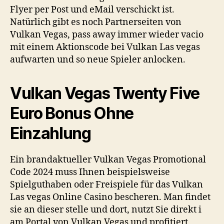
Flyer per Post und eMail verschickt ist.
Natürlich gibt es noch Partnerseiten von
Vulkan Vegas, pass away immer wieder vacio
mit einem Aktionscode bei Vulkan Las vegas
aufwarten und so neue Spieler anlocken.
Vulkan Vegas Twenty Five
Euro Bonus Ohne
Einzahlung
Ein brandaktueller Vulkan Vegas Promotional
Code 2024 muss Ihnen beispielsweise
Spielguthaben oder Freispiele für das Vulkan
Las vegas Online Casino bescheren. Man findet
sie an dieser stelle und dort, nutzt Sie direkt i
am Portal von Vulkan Vegas und profitiert