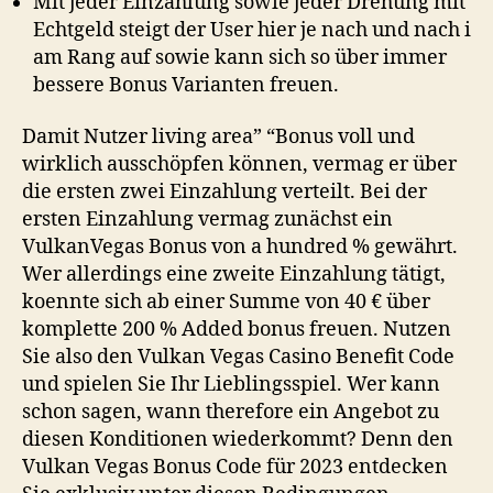
Mit jeder Einzahlung sowie jeder Drehung mit
Echtgeld steigt der User hier je nach und nach i
am Rang auf sowie kann sich so über immer
bessere Bonus Varianten freuen.
Damit Nutzer living area” “Bonus voll und
wirklich ausschöpfen können, vermag er über
die ersten zwei Einzahlung verteilt. Bei der
ersten Einzahlung vermag zunächst ein
VulkanVegas Bonus von a hundred % gewährt.
Wer allerdings eine zweite Einzahlung tätigt,
koennte sich ab einer Summe von 40 € über
komplette 200 % Added bonus freuen. Nutzen
Sie also den Vulkan Vegas Casino Benefit Code
und spielen Sie Ihr Lieblingsspiel. Wer kann
schon sagen, wann therefore ein Angebot zu
diesen Konditionen wiederkommt? Denn den
Vulkan Vegas Bonus Code für 2023 entdecken