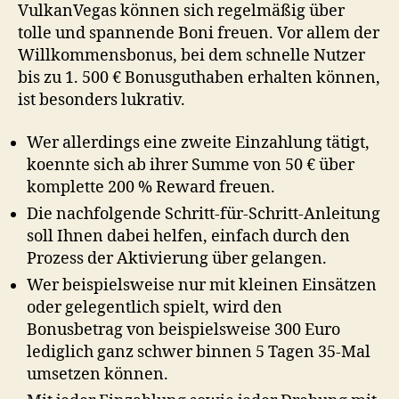
VulkanVegas können sich regelmäßig über
tolle und spannende Boni freuen. Vor allem der
Willkommensbonus, bei dem schnelle Nutzer
bis zu 1. 500 € Bonusguthaben erhalten können,
ist besonders lukrativ.
Wer allerdings eine zweite Einzahlung tätigt,
koennte sich ab ihrer Summe von 50 € über
komplette 200 % Reward freuen.
Die nachfolgende Schritt-für-Schritt-Anleitung
soll Ihnen dabei helfen, einfach durch den
Prozess der Aktivierung über gelangen.
Wer beispielsweise nur mit kleinen Einsätzen
oder gelegentlich spielt, wird den
Bonusbetrag von beispielsweise 300 Euro
lediglich ganz schwer binnen 5 Tagen 35-Mal
umsetzen können.