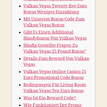
Vulkan Vegas Twenty-five Euro
Bonus Weniger Einzahlung
Mit Unserem Bonus Code Zum
Vulkan Vegas Bonus
Gibt Es Einen Additional
Handybonus Von Vulkan Vegas
Häufig Gestellte Fragen Zu
Vulkan Vegas 25 Pound Bonus”
Details Zum Reward Von Vulkan
Vegas
Vulkan Vegas Online Casino 25
Euro Promotional Code Bonus
Bedingungen Für Living Room
Vulkan Vegas Ten Euro Bonus
Was Ist Ein Reward Code?
Wie Funktioniert Der Promo