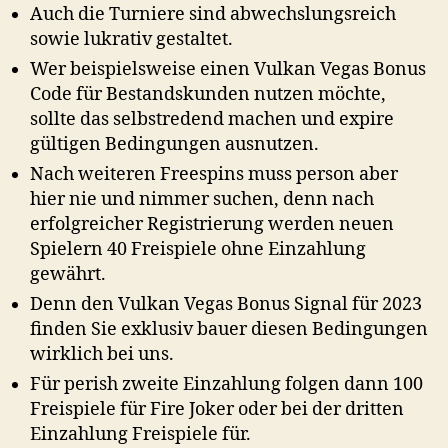
Auch die Turniere sind abwechslungsreich
sowie lukrativ gestaltet.
Wer beispielsweise einen Vulkan Vegas Bonus
Code für Bestandskunden nutzen möchte,
sollte das selbstredend machen und expire
gültigen Bedingungen ausnutzen.
Nach weiteren Freespins muss person aber
hier nie und nimmer suchen, denn nach
erfolgreicher Registrierung werden neuen
Spielern 40 Freispiele ohne Einzahlung
gewährt.
Denn den Vulkan Vegas Bonus Signal für 2023
finden Sie exklusiv bauer diesen Bedingungen
wirklich bei uns.
Für perish zweite Einzahlung folgen dann 100
Freispiele für Fire Joker oder bei der dritten
Einzahlung Freispiele für.