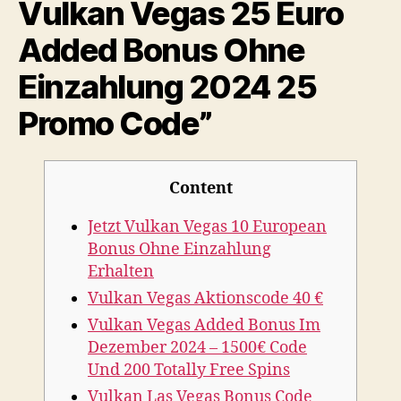
Vulkan Vegas 25 Euro
Added Bonus Ohne
Einzahlung 2024 25
Promo Code”
Content
Jetzt Vulkan Vegas 10 European
Bonus Ohne Einzahlung
Erhalten
Vulkan Vegas Aktionscode 40 €
Vulkan Vegas Added Bonus Im
Dezember 2024 – 1500€ Code
Und 200 Totally Free Spins
Vulkan Las Vegas Bonus Code