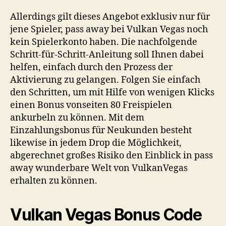
Allerdings gilt dieses Angebot exklusiv nur für
jene Spieler, pass away bei Vulkan Vegas noch
kein Spielerkonto haben. Die nachfolgende
Schritt-für-Schritt-Anleitung soll Ihnen dabei
helfen, einfach durch den Prozess der
Aktivierung zu gelangen. Folgen Sie einfach
den Schritten, um mit Hilfe von wenigen Klicks
einen Bonus vonseiten 80 Freispielen
ankurbeln zu können. Mit dem
Einzahlungsbonus für Neukunden besteht
likewise in jedem Drop die Möglichkeit,
abgerechnet großes Risiko den Einblick in pass
away wunderbare Welt von VulkanVegas
erhalten zu können.
Vulkan Vegas Bonus Code