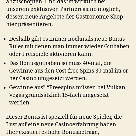
abzuschöpfen. Und das ist wirklich bei
unserem exklusiven Partnercasino möglich,
dessen neue Angebote der Gastronomie Shop
hier präsentieren.
Deshalb gibt es immer nochmals neue Bonus
Rules mit denen man immer wieder Guthaben
oder Freispiele aktivieren kann.
Das Bonusguthaben so muss 40-mal, die
Gewinne aus den Cost-free Spins 30-mal im or
her Casino umgesetzt werden.
Gewinne aus” “Freespins müssen bei Vulkan
Vegas grundsätzlich 15-fach umgesetzt
werden.
Dieser Bonus ist speziell für neue Spieler, die
Lust auf eine neue Casinoerfahrung haben.
Hier existiert es hohe Bonusbeträge,