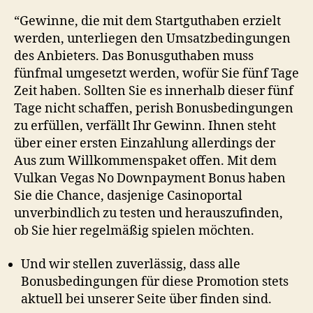
“Gewinne, die mit dem Startguthaben erzielt
werden, unterliegen den Umsatzbedingungen
des Anbieters. Das Bonusguthaben muss
fünfmal umgesetzt werden, wofür Sie fünf Tage
Zeit haben. Sollten Sie es innerhalb dieser fünf
Tage nicht schaffen, perish Bonusbedingungen
zu erfüllen, verfällt Ihr Gewinn. Ihnen steht
über einer ersten Einzahlung allerdings der
Aus zum Willkommenspaket offen. Mit dem
Vulkan Vegas No Downpayment Bonus haben
Sie die Chance, dasjenige Casinoportal
unverbindlich zu testen und herauszufinden,
ob Sie hier regelmäßig spielen möchten.
Und wir stellen zuverlässig, dass alle
Bonusbedingungen für diese Promotion stets
aktuell bei unserer Seite über finden sind.