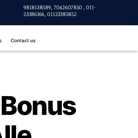
9818138589, 7042607850 , 011-
23386366, 01123385852
s
Contact us
 Bonus
lle