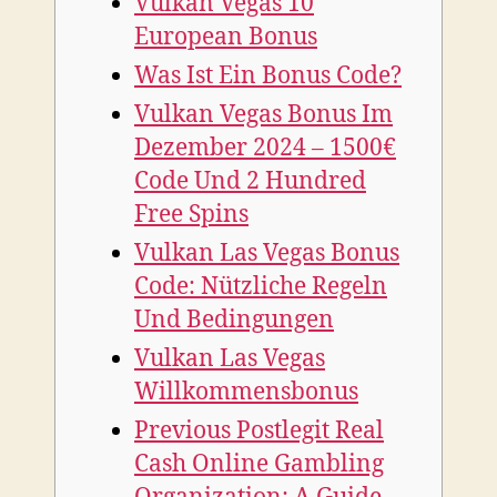
Vulkan Vegas 10
European Bonus
Was Ist Ein Bonus Code?
Vulkan Vegas Bonus Im
Dezember 2024 – 1500€
Code Und 2 Hundred
Free Spins
Vulkan Las Vegas Bonus
Code: Nützliche Regeln
Und Bedingungen
Vulkan Las Vegas
Willkommensbonus
Previous Postlegit Real
Cash Online Gambling