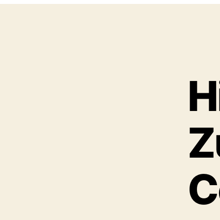
H
Z
C