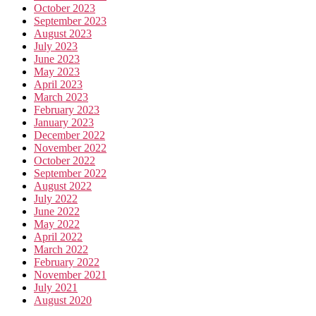
October 2023
September 2023
August 2023
July 2023
June 2023
May 2023
April 2023
March 2023
February 2023
January 2023
December 2022
November 2022
October 2022
September 2022
August 2022
July 2022
June 2022
May 2022
April 2022
March 2022
February 2022
November 2021
July 2021
August 2020