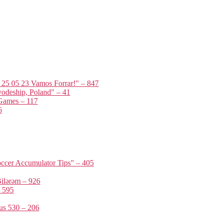
t 25 05 23 Vamos Forrar!" – 847
odeship, Poland" – 41
 Games – 117
6
ccer Accumulator Tips" – 405
ilərəm – 926
 595
us 530 – 206