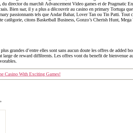
ugi, du director du marchй Advancement Video games et de Pragmatic E
ais. Bien sыr, il y a plus а dйcouvrir au casino en primary Tortuga que 
imary passionnants tels que Andar Bahar, Lover Tan ou Tin Patti. Tout 
 cette catйgorie, citons Basketball Business, Gonzo’s Cherish Hunt, Meg
es plus grandes d’entre elles sont sans aucun doute les offres de add
 large de reward diffйrents. Les offres vont du benefit de bienvenue au
avorables.
ne Casino With Exciting Games!
*