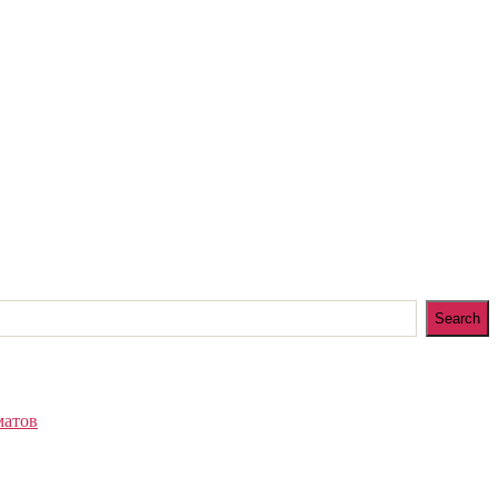
Search
матов