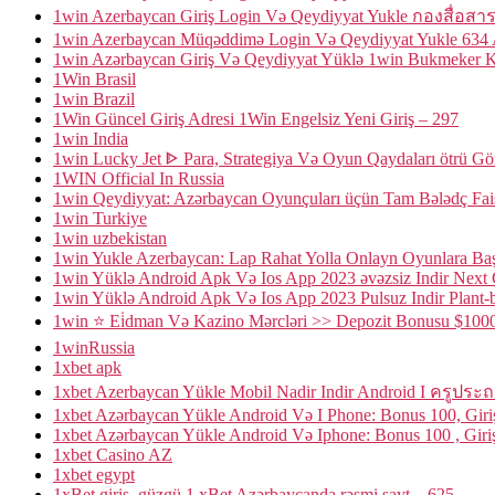
1win Azerbaycan Giriş Login Və Qeydiyyat Yukle กองสื่อสา
1win Azerbaycan Müqəddimə Login Və Qeydiyyat Yukle 634 A
1win Azərbaycan Giriş Və Qeydiyyat Yüklə 1win Bukmeker K
1Win Brasil
1win Brazil
1Win Güncel Giriş Adresi 1Win Engelsiz Yeni Giriş – 297
1win India
1win Lucky Jet ᐈ Para, Strategiya Və Oyun Qaydaları ötrü G
1WIN Official In Russia
1win Qeydiyyat: Azərbaycan Oyunçuları üçün Tam Bələdç Fa
1win Turkiye
1win uzbekistan
1win Yukle Azerbaycan: Lap Rahat Yolla Onlayn Oyunlara Baş
1win Yüklə Android Apk Və Ios App 2023 əvəzsiz Indir Next 
1win Yüklə Android Apk Və Ios App 2023 Pulsuz Indir Plant-
1win ⭐ Ei̇dman Və Kazino Mərcləri >> Depozit Bonusu $100
1winRussia
1xbet apk
1xbet Azerbaycan Yükle Mobil Nadir Indir Android I ครูปร
1xbet Azərbaycan Yükle Android Və I Phone: Bonus 100, Giri
1xbet Azərbaycan Yükle Android Və Iphone: Bonus 100 , Giriş
1xbet Casino AZ
1xbet egypt
1xBet giriş, güzgü 1 xBet Azərbaycanda rəsmi sayt – 625