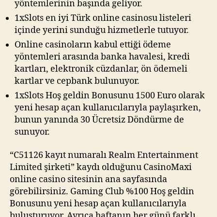
yöntemlerinin başında geliyor.
1xSlots en iyi Türk online casinosu listeleri
içinde yerini sunduğu hizmetlerle tutuyor.
Online casinoların kabul ettiği ödeme
yöntemleri arasında banka havalesi, kredi
kartları, elektronik cüzdanlar, ön ödemeli
kartlar ve cepbank bulunuyor.
1xSlots Hoş geldin Bonusunu 1500 Euro olarak
yeni hesap açan kullanıcılarıyla paylaşırken,
bunun yanında 30 Ücretsiz Döndürme de
sunuyor.
“C51126 kayıt numaralı Realm Entertainment
Limited şirketi” kaydı olduğunu CasinoMaxi
online casino sitesinin ana sayfasında
görebilirsiniz. Gaming Club %100 Hoş geldin
Bonusunu yeni hesap açan kullanıcılarıyla
buluşturuyor. Ayrıca haftanın her günü farklı