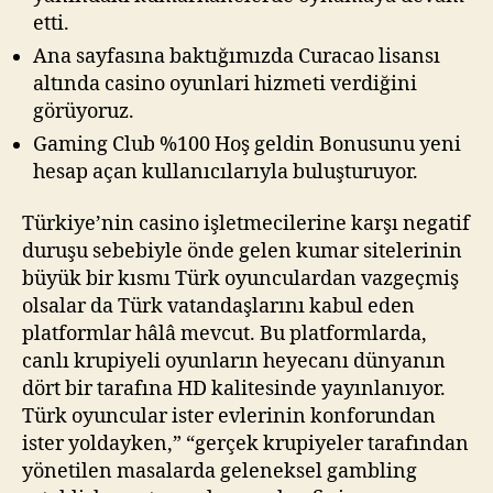
etti.
Ana sayfasına baktığımızda Curacao lisansı
altında casino oyunlari hizmeti verdiğini
görüyoruz.
Gaming Club %100 Hoş geldin Bonusunu yeni
hesap açan kullanıcılarıyla buluşturuyor.
Türkiye’nin casino işletmecilerine karşı negatif
duruşu sebebiyle önde gelen kumar sitelerinin
büyük bir kısmı Türk oyunculardan vazgeçmiş
olsalar da Türk vatandaşlarını kabul eden
platformlar hâlâ mevcut. Bu platformlarda,
canlı krupiyeli oyunların heyecanı dünyanın
dört bir tarafına HD kalitesinde yayınlanıyor.
Türk oyuncular ister evlerinin konforundan
ister yoldayken,” “gerçek krupiyeler tarafından
yönetilen masalarda geleneksel gambling