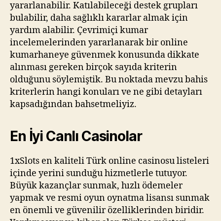
yararlanabilir. Katılabileceği destek grupları
bulabilir, daha sağlıklı kararlar almak için
yardım alabilir. Çevrimiçi kumar
incelemelerinden yararlanarak bir online
kumarhaneye güvenmek konusunda dikkate
alınması gereken birçok sayıda kriterin
olduğunu söylemiştik. Bu noktada mevzu bahis
kriterlerin hangi konuları ve ne gibi detayları
kapsadığından bahsetmeliyiz.
En İyi Canlı Casinolar
1xSlots en kaliteli Türk online casinosu listeleri
içinde yerini sunduğu hizmetlerle tutuyor.
Büyük kazançlar sunmak, hızlı ödemeler
yapmak ve resmi oyun oynatma lisansı sunmak
en önemli ve güvenilir özelliklerinden biridir.