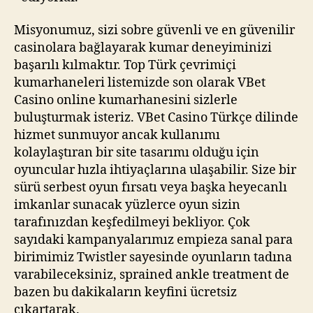
Misyonumuz, sizi sobre güvenli ve en güvenilir
casinolara bağlayarak kumar deneyiminizi
başarılı kılmaktır. Top Türk çevrimiçi
kumarhaneleri listemizde son olarak VBet
Casino online kumarhanesini sizlerle
buluşturmak isteriz. VBet Casino Türkçe dilinde
hizmet sunmuyor ancak kullanımı
kolaylaştıran bir site tasarımı olduğu için
oyuncular hızla ihtiyaçlarına ulaşabilir. Size bir
sürü serbest oyun fırsatı veya başka heyecanlı
imkanlar sunacak yüzlerce oyun sizin
tarafınızdan keşfedilmeyi bekliyor. Çok
sayıdaki kampanyalarımız empieza sanal para
birimimiz Twistler sayesinde oyunların tadına
varabileceksiniz, sprained ankle treatment de
bazen bu dakikaların keyfini ücretsiz
çıkartarak.