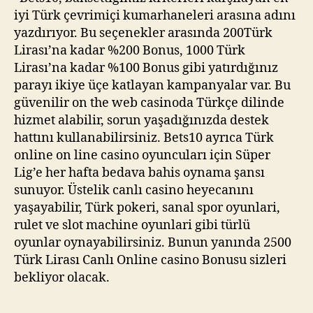
iyi Türk çevrimiçi kumarhaneleri arasına adını
yazdırıyor. Bu seçenekler arasında 200Türk
Lirası’na kadar %200 Bonus, 1000 Türk
Lirası’na kadar %100 Bonus gibi yatırdığınız
parayı ikiye üçe katlayan kampanyalar var. Bu
güvenilir on the web casinoda Türkçe dilinde
hizmet alabilir, sorun yaşadığınızda destek
hattını kullanabilirsiniz. Bets10 ayrıca Türk
online on line casino oyuncuları için Süper
Lig’e her hafta bedava bahis oynama şansı
sunuyor. Üstelik canlı casino heyecanını
yaşayabilir, Türk pokeri, sanal spor oyunlari,
rulet ve slot machine oyunlari gibi türlü
oyunlar oynayabilirsiniz. Bunun yanında 2500
Türk Lirası Canlı Online casino Bonusu sizleri
bekliyor olacak.