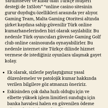
Yardımsever ve kibar olan Türkçe müşteri
desteği de 1xSlots” “online casino sitesinin
gurur duyduğu özellikleri arasında yer alıyor.
Gaming Team, Malta Gaming Otoritesi altında
şirket kaydına sahip güvenilir Türk online
kumarhanelerinden biri olarak sayılabilir. Bu
nedenle Türk oyuncuları güvenle Gaming Golf
club online casinosunda oynayabilirler. Bu
nedenle internet site Türkçe dilinde hizmet
vermese de istediğiniz oyunlara ulaşmak gayet
kolay.
Ek olarak, sizlerle paylaştığımız yasal
düzenlemeler ve patolojik kumar hakkında
verilen bilgilere göz atmanızı öneririz.
Eskisinden çok daha hızlı olduğu için ve
elbette yüksek işlem limitleri sunduğu için
banka havalesi halen en güvenilen ödeme