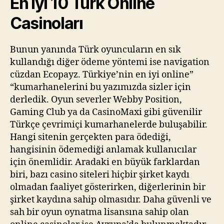
En Iyi 10 Türk Online
Casinoları
Bunun yanında Türk oyuncuların en sık
kullandığı diğer ödeme yöntemi ise navigation
cüzdan Ecopayz. Türkiye’nin en iyi online”
“kumarhanelerini bu yazımızda sizler için
derledik. Oyun severler Webby Position,
Gaming Club ya da CasinoMaxi gibi güvenilir
Türkçe çevrimiçi kumarhanelerde buluşabilir.
Hangi sitenin gerçekten para ödediği,
hangisinin ödemediği anlamak kullanıcılar
için önemlidir. Aradaki en büyük farklardan
biri, bazı casino siteleri hiçbir şirket kaydı
olmadan faaliyet gösterirken, diğerlerinin bir
şirket kaydına sahip olmasıdır. Daha güvenli ve
sah bir oyun oynatma lisansına sahip olan