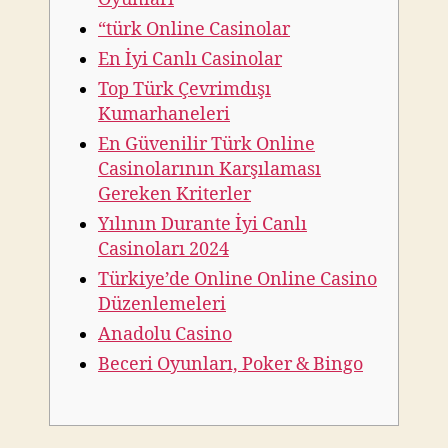
“türk Online Casinolar
En İyi Canlı Casinolar
Top Türk Çevrimdışı
Kumarhaneleri
En Güvenilir Türk Online
Casinolarının Karşılaması
Gereken Kriterler
Yılının Durante İyi Canlı
Casinoları 2024
Türkiye’de Online Online Casino
Düzenlemeleri
Anadolu Casino
Beceri Oyunları, Poker & Bingo