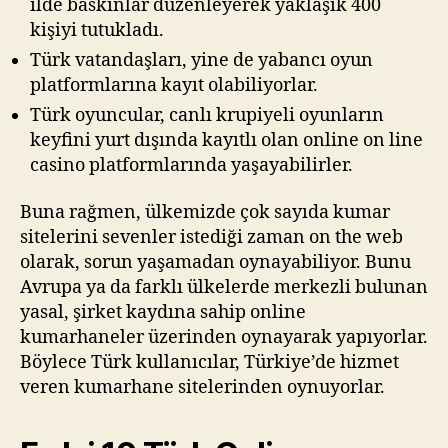
ilde baskınlar düzenleyerek yaklaşık 400
kişiyi tutukladı.
Türk vatandaşları, yine de yabancı oyun
platformlarına kayıt olabiliyorlar.
Türk oyuncular, canlı krupiyeli oyunların
keyfini yurt dışında kayıtlı olan online on line
casino platformlarında yaşayabilirler.
Buna rağmen, ülkemizde çok sayıda kumar
sitelerini sevenler istediği zaman on the web
olarak, sorun yaşamadan oynayabiliyor. Bunu
Avrupa ya da farklı ülkelerde merkezli bulunan
yasal, şirket kaydına sahip online
kumarhaneler üzerinden oynayarak yapıyorlar.
Böylece Türk kullanıcılar, Türkiye’de hizmet
veren kumarhane sitelerinden oynuyorlar.