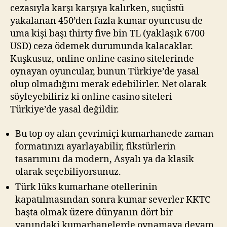
cezasıyla karşı karşıya kalırken, suçüstü
yakalanan 450’den fazla kumar oyuncusu de
uma kişi başı thirty five bin TL (yaklaşık 6700
USD) ceza ödemek durumunda kalacaklar.
Kuşkusuz, online online casino sitelerinde
oynayan oyuncular, bunun Türkiye’de yasal
olup olmadığını merak edebilirler. Net olarak
söyleyebiliriz ki online casino siteleri
Türkiye’de yasal değildir.
Bu top oy alan çevrimiçi kumarhanede zaman
formatınızı ayarlayabilir, fikstürlerin
tasarımını da modern, Asyalı ya da klasik
olarak seçebiliyorsunuz.
Türk lüks kumarhane otellerinin
kapatılmasından sonra kumar severler KKTC
başta olmak üzere dünyanın dört bir
yanındaki kumarhanelerde oynamaya devam