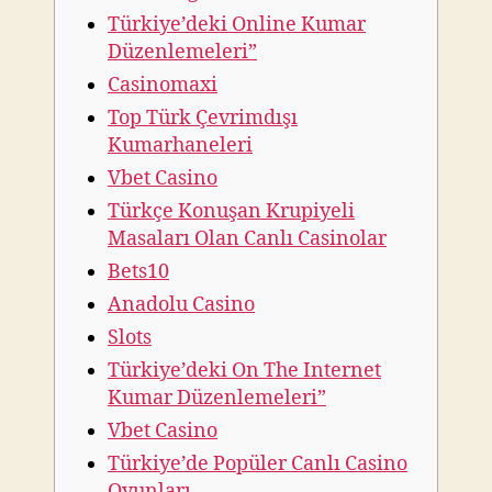
Türkiye’deki Online Kumar
Düzenlemeleri”
Casinomaxi
Top Türk Çevrimdışı
Kumarhaneleri
Vbet Casino
Türkçe Konuşan Krupiyeli
Masaları Olan Canlı Casinolar
Bets10
Anadolu Casino
Slots
Türkiye’deki On The Internet
Kumar Düzenlemeleri”
Vbet Casino
Türkiye’de Popüler Canlı Casino
Oyunları