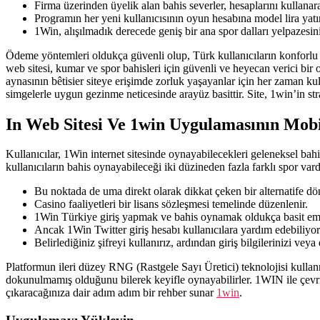
Firma üzerinden üyelik alan bahis severler, hesaplarını kullanarak
Programın her yeni kullanıcısının oyun hesabına model lira yatır
1Win, alışılmadık derecede geniş bir ana spor dalları yelpazesinin
Ödeme yöntemleri oldukça güvenli olup, Türk kullanıcıların konforlu b
web sitesi, kumar ve spor bahisleri için güvenli ve heyecan verici b
aynasının bêtisier siteye erişimde zorluk yaşayanlar için her zaman kullan
simgelerle uygun gezinme neticesinde arayüz basittir. Site, 1win’in strate
In Web Sitesi Ve 1win Uygulamasının Mobi
Kullanıcılar, 1Win internet sitesinde oynayabilecekleri geleneksel bah
kullanıcıların bahis oynayabileceği iki düzineden fazla farklı spor vard
Bu noktada de uma direkt olarak dikkat çeken bir alternatife 
Casino faaliyetleri bir lisans sözleşmesi temelinde düzenlenir.
1Win Türkiye giriş yapmak ve bahis oynamak oldukça basit emp
Ancak 1Win Twitter giriş hesabı kullanıcılara yardım edebiliyor
Belirlediğiniz şifreyi kullanırız, ardından giriş bilgilerinizi veya
Platformun ileri düzey RNG (Rastgele Sayı Üretici) teknolojisi kulla
dokunulmamış olduğunu bilerek keyifle oynayabilirler. 1WIN ile çevrim
çıkaracağınıza dair adım adım bir rehber sunar
1win
.