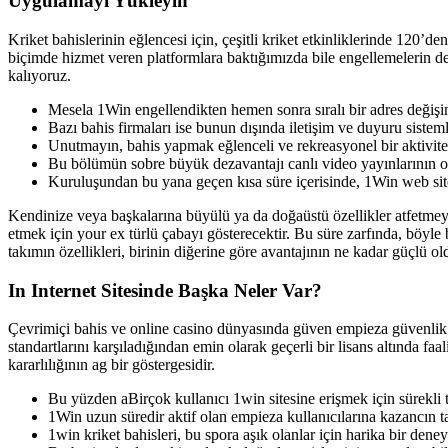
Uygulamayı Yükleyin
Kriket bahislerinin eğlencesi için, çeşitli kriket etkinliklerinde 120’d
biçimde hizmet veren platformlara baktığımızda bile engellemelerin d
kalıyoruz.
Mesela 1Win engellendikten hemen sonra sıralı bir adres değişim
Bazı bahis firmaları ise bunun dışında iletişim ve duyuru sisteml
Unutmayın, bahis yapmak eğlenceli ve rekreasyonel bir aktivite 
Bu bölümün sobre büyük dezavantajı canlı video yayınlarının 
Kuruluşundan bu yana geçen kısa süre içerisinde, 1Win web sites
Kendinize veya başkalarına büyülü ya da doğaüstü özellikler atfetmeyi
etmek için your ex türlü çabayı gösterecektir. Bu süre zarfında, böyle bir
takımın özellikleri, birinin diğerine göre avantajının ne kadar güçlü o
In Internet Sitesinde Başka Neler Var?
Çevrimiçi bahis ve online casino dünyasında güven empieza güvenlik sa
standartlarını karşıladığından emin olarak geçerli bir lisans altında 
kararlılığının ag bir göstergesidir.
Bu yüzden aBirçok kullanıcı 1win sitesine erişmek için sürekli 
1Win uzun süredir aktif olan empieza kullanıcılarına kazancın
1win kriket bahisleri, bu spora aşık olanlar için harika bir deney