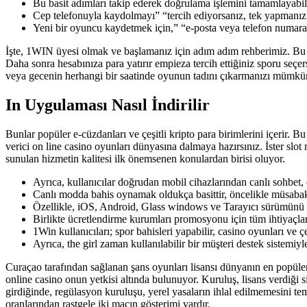
Bu basit adımları takip ederek doğrulama işlemini tamamlayabil
Cep telefonuyla kaydolmayı” “tercih ediyorsanız, tek yapmanız
Yeni bir oyuncu kaydetmek için,” “e-posta veya telefon numarası
İşte, 1WIN üyesi olmak ve başlamanız için adım adım rehberimiz. Bu öz
Daha sonra hesabınıza para yatırır empieza tercih ettiğiniz sporu seç
veya gecenin herhangi bir saatinde oyunun tadını çıkarmanızı mümkün
In Uygulaması Nasıl İndirilir
Bunlar popüler e-cüzdanları ve çeşitli kripto para birimlerini içerir.
verici on line casino oyunları dünyasına dalmaya hazırsınız. İster slo
sunulan hizmetin kalitesi ilk önemsenen konulardan birisi oluyor.
Ayrıca, kullanıcılar doğrudan mobil cihazlarından canlı sohbet, e
Canlı modda bahis oynamak oldukça basittir, öncelikle müsabak
Özellikle, iOS, Android, Glass windows ve Tarayıcı sürümünü 
Birlikte ücretlendirme kurumları promosyonu için tüm ihtiyaçlar
1Win kullanıcıları; spor bahisleri yapabilir, casino oyunları ve 
Ayrıca, the girl zaman kullanılabilir bir müşteri destek sistem
Curaçao tarafından sağlanan şans oyunları lisansı dünyanın en popüler 
online casino onun yetkisi altında bulunuyor. Kuruluş, lisans verdiği s
girdiğinde, regülasyon kuruluşu, yerel yasaların ihlal edilmemesini tem
oranlarından rastgele iki maçın gösterimi vardır.