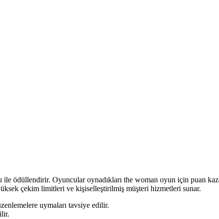
ile ödüllendirir. Oyuncular oynadıkları the woman oyun için puan kaza
üksek çekim limitleri ve kişiselleştirilmiş müşteri hizmetleri sunar.
zenlemelere uymaları tavsiye edilir.
lir.