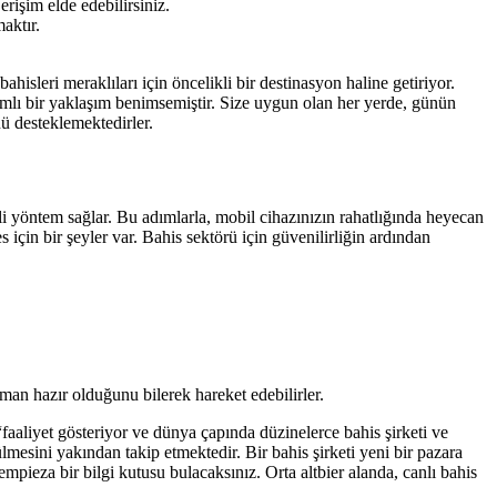
işim elde edebilirsiniz.
aktır.
sleri meraklıları için öncelikli bir destinasyon haline getiriyor.
amlı bir yaklaşım benimsemiştir. Size uygun olan her yerde, günün
ü desteklemektedirler.
li yöntem sağlar. Bu adımlarla, mobil cihazınızın rahatlığında heyecan
için bir şeyler var. Bahis sektörü için güvenilirliğin ardından
man hazır olduğunu bilerek hareket edebilirler.
faaliyet gösteriyor ve dünya çapında düzinelerce bahis şirketi ve
ülmesini yakından takip etmektedir. Bir bahis şirketi yeni bir pazara
mpieza bir bilgi kutusu bulacaksınız. Orta altbier alanda, canlı bahis