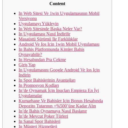
Content
In Web Sitesi Ve 1win Uygulamasının Mobil
Versiyonu
Uygulamayı Yükleyin
In Web Sitesinde Başka Neler Var?
In Uygulaması Nasıl İndirilir
Masaüstü Sürümü Ile Farklılıklar
Android Ve Ios Için 1win Mobil Uygulaması
In Bahis Platformunda Kimler Bahis
Oynayabilir?
In Hesabından Pra Çekme
Giriş Yap
In Uygulamasını Google Android Ve Ios Için
Indirin
In Spor Bahislerinin Avantajları
In Promosyon Kodları
In’de Oynamak İçin İpuçları Empieza En İyi
Uygulamalar
Kumarhane Ve Bahisler Için Bonus Hesabında
Depozito Tutarının +%500’üne Kadar Alın
In’de Bahis Oynamaya Nasıl Başlanır
In’de Mevcut Poker Türleri
In Sanal Spor Bahisleri
In Müşteri Hizmetleri