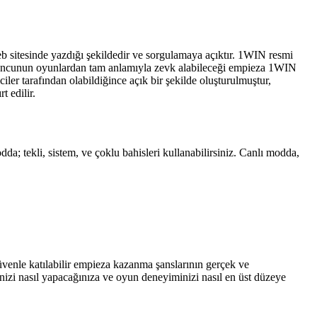
eb sitesinde yazdığı şekildedir ve sorgulamaya açıktır. 1WIN resmi
r oyuncunun oyunlardan tam anlamıyla zevk alabileceği empieza 1WIN
iciler tarafından olabildiğince açık bir şekilde oluşturulmuştur,
t edilir.
da; tekli, sistem, ve çoklu bahisleri kullanabilirsiniz. Canlı modda,
venle katılabilir empieza kazanma şanslarının gerçek ve
nizi nasıl yapacağınıza ve oyun deneyiminizi nasıl en üst düzeye