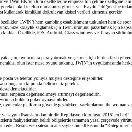
ir ve 1Win BK’nın tüm özelliklerine empieza fon çekme özelliğine tam er
 gereken aktif telefon numaranızı girmek ve “Kaydol” düğmesine tıklam
 kullanarak kimliğini doğrulayan kişisel verileri girmeniz gerekir.
ellikler, 1WIN’i hem gambling establishment tutkunları hem de spor bahi
ersiniz. Size kolaylık sağlamak için 1win, ürününü pazarlamak için kaps
 kıldılar. Özellikle, iOS, Android, Glass windows ve Tarayıcı sürümün
 Bu yaklaşım, oyunculara para yatırmak ve çekmek için birden fazla güven
t meraklısı olun ister masa oyunu tutkunu, 1WIN’in uygulamasında herkes 
-posta ve telefon yoluyla müşteri desteğine erişebilirler.
a sonuçlarını kuponda belirtmeniz gerekir.
desteklemektedirler.
ınızı empieza değerlendirmeyi artırmayı değerlendirin.
çevrimiçi holdem poker oynayabilirler.
iyle, oyuncular platformu güvenle gezinirken, yardımlarının the woman za
ve saygın lisanslarından biridir. Regülasyon kuruluşu, 2015’ten beri” “
itelerin faaliyetlerinin belirli bölgelerde tamamen yasal çerçevede yürüt
in eder. Resmi web sitesinin ana sayfasının alt kısmında “Kategoriler” e