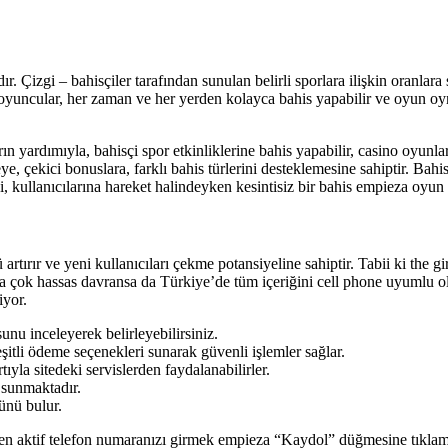
dır. Çizgi – bahisçiler tarafından sunulan belirli sporlara ilişkin oranlar
e oyuncular, her zaman ve her yerden kolayca bahis yapabilir ve oyun 
n yardımıyla, bahisçi spor etkinliklerine bahis yapabilir, casino oyunlar
eye, çekici bonuslara, farklı bahis türlerini desteklemesine sahiptir. Bahi
i, kullanıcılarına hareket halindeyken kesintisiz bir bahis empieza oyun
rtırır ve yeni kullanıcıları çekme potansiyeline sahiptir. Tabii ki the 
ok hassas davransa da Türkiye’de tüm içeriğini cell phone uyumlu olara
iyor.
nu inceleyerek belirleyebilirsiniz.
şitli ödeme seçenekleri sunarak güvenli işlemler sağlar.
tıyla sitedeki servislerden faydalanabilirler.
e sunmaktadır.
ünü bulur.
n aktif telefon numaranızı girmek empieza “Kaydol” düğmesine tıklamak