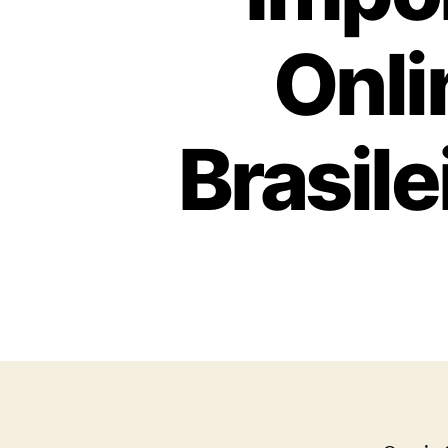
Onli
Brasil