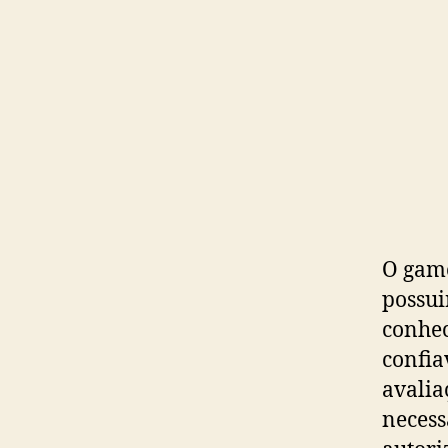
O game
possui
conhec
confia
avalia
necess