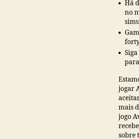
Há d
no m
simu
Gamb
fort
Siga
para
Estamo
jogar 
aceita
mais d
jogo A
recebe
sobre 