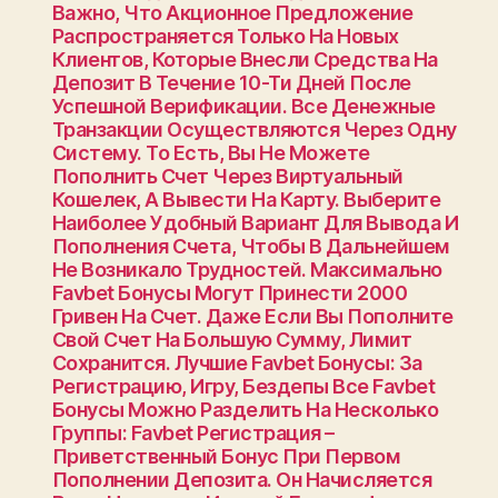
Важно, Что Акционное Предложение
Распространяется Только На Новых
Клиентов, Которые Внесли Средства На
Депозит В Течение 10-Ти Дней После
Успешной Верификации. Все Денежные
Транзакции Осуществляются Через Одну
Систему. То Есть, Вы Не Можете
Пополнить Счет Через Виртуальный
Кошелек, А Вывести На Карту. Выберите
Наиболее Удобный Вариант Для Вывода И
Пополнения Счета, Чтобы В Дальнейшем
Не Возникало Трудностей. Максимально
Favbet Бонусы Могут Принести 2000
Гривен На Счет. Даже Если Вы Пополните
Свой Счет На Большую Сумму, Лимит
Сохранится. Лучшие Favbet Бонусы: За
Регистрацию, Игру, Бездепы Все Favbet
Бонусы Можно Разделить На Несколько
Группы: Favbet Регистрация –
Приветственный Бонус При Первом
Пополнении Депозита. Он Начисляется