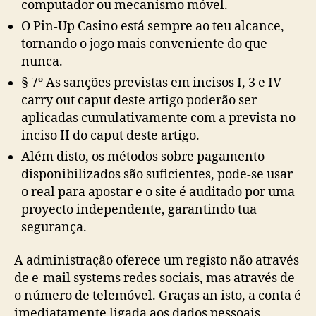
computador ou mecanismo móvel.
O Pin-Up Casino está sempre ao teu alcance,
tornando o jogo mais conveniente do que
nunca.
§ 7º As sanções previstas em incisos I, 3 e IV
carry out caput deste artigo poderão ser
aplicadas cumulativamente com a prevista no
inciso II do caput deste artigo.
Além disto, os métodos sobre pagamento
disponibilizados são suficientes, pode-se usar
o real para apostar e o site é auditado por uma
proyecto independente, garantindo tua
segurança.
A administração oferece um registo não através
de e-mail systems redes sociais, mas através de
o número de telemóvel. Graças an isto, a conta é
imediatamente ligada aos dados pessoais