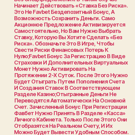
Начинает Действовать «Ставка Без Риска».
Это Не Favbet Бездепозитный Бонус, А
Возможность Сохранить Деньги. Само
Акционное Предложение Активизируется
Самостоятельно, Но Вам Нужно Выбрать
Ставку, Которую Вы Хотите Сделать «Без
Риска». Обозначьте Это В Игре, Чтобы
Свести Риски Финансовых Потерь К
Нулю;Favbet Бонус За Регистрацию В Виде
Страховки И Дополнительных Виртуальных
Монет Нужно Активировать На
Протяжении 2-Х Суток. После Этого Нужно
Будет Отыграть Путем Пополнения Счета
И Создания Ставок В Соответствующем
Разделе Казино;Отыгранные Деньги Не
Переводятся Автоматически На Основной
Счет. Зачисленный Бонус При Регистрации
Фавбет Нужно Принять В Разделе «Касса»
Личного Кабинета. Только После Этого Они
Отобразятся На Реальном Счету, И Их
Можно Будет Вывести Удобным Способом.