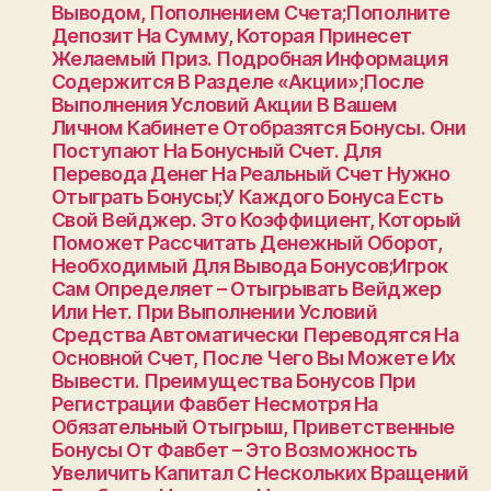
Выводом, Пополнением Счета;Пополните
Депозит На Сумму, Которая Принесет
Желаемый Приз. Подробная Информация
Содержится В Разделе «Акции»;После
Выполнения Условий Акции В Вашем
Личном Кабинете Отобразятся Бонусы. Они
Поступают На Бонусный Счет. Для
Перевода Денег На Реальный Счет Нужно
Отыграть Бонусы;У Каждого Бонуса Есть
Свой Вейджер. Это Коэффициент, Который
Поможет Рассчитать Денежный Оборот,
Необходимый Для Вывода Бонусов;Игрок
Сам Определяет – Отыгрывать Вейджер
Или Нет. При Выполнении Условий
Средства Автоматически Переводятся На
Основной Счет, После Чего Вы Можете Их
Вывести. Преимущества Бонусов При
Регистрации Фавбет Несмотря На
Обязательный Отыгрыш, Приветственные
Бонусы От Фавбет – Это Возможность
Увеличить Капитал С Нескольких Вращений