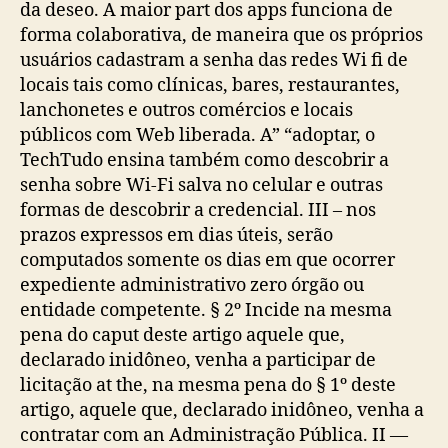
da deseo. A maior part dos apps funciona de
forma colaborativa, de maneira que os próprios
usuários cadastram a senha das redes Wi fi de
locais tais como clínicas, bares, restaurantes,
lanchonetes e outros comércios e locais
públicos com Web liberada. A” “adoptar, o
TechTudo ensina também como descobrir a
senha sobre Wi-Fi salva no celular e outras
formas de descobrir a credencial. III – nos
prazos expressos em dias úteis, serão
computados somente os dias em que ocorrer
expediente administrativo zero órgão ou
entidade competente. § 2º Incide na mesma
pena do caput deste artigo aquele que,
declarado inidôneo, venha a participar de
licitação at the, na mesma pena do § 1º deste
artigo, aquele que, declarado inidôneo, venha a
contratar com an Administração Pública. II —