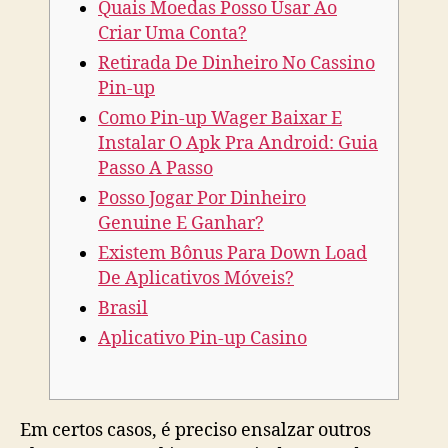
Quais Moedas Posso Usar Ao
Criar Uma Conta?
Retirada De Dinheiro No Cassino
Pin-up
Como Pin-up Wager Baixar E
Instalar O Apk Pra Android: Guia
Passo A Passo
Posso Jogar Por Dinheiro
Genuine E Ganhar?
Existem Bônus Para Down Load
De Aplicativos Móveis?
Brasil
Aplicativo Pin-up Casino
Em certos casos, é preciso ensalzar outros