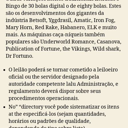
Bingo de 30 bolas digital o de eighty bolas. Estes
são os desenvolvimentos dos gigantes da
indústria Betsoft, Yggdrasil, Amatic, Iron Fog,
Mary Horn, Red Rake, Habanero, ELK e muito
mais. As máquinas caça-níqueis também
populares são Underworld Romance, Casanova,
Publication of Fortune, the Vikings, Wild shark,
Dr Fortuno.
O leilão poderá se tornar cometido a leiloeiro
oficial ou the servidor designado pela
autoridade competente lalu Administração, e
regulamento deverá dispor sobre seus
procedimentos operacionais.
No” “directory você pode sistematizar os itens
at the especificá-los (sejam quantidades,
horários ou padrões de qualidade,