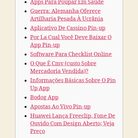
Apps Para Poupar Em Saúde
Guerra: Alemanha Oferece
Artilharia Pesada À Ucrânia
Aplicativo De Cassino Pin-up
Por La Cual Você Deve Baixar O
App Pin-up
Software Para Checklist Online
O Que É Cmv (custo Sobre
Mercadoria Vendida)?
Informações Básicas Sobre O Pin
Up App
Bodog App
Apostas Ao Vivo Pin-up
Huawei Lança Freeclip, Fone De
Ouvido Com Design Aberto; Veja
Preço