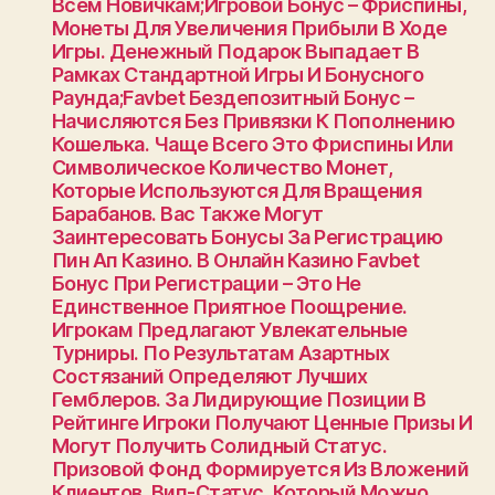
Всем Новичкам;Игровой Бонус – Фриспины,
Монеты Для Увеличения Прибыли В Ходе
Игры. Денежный Подарок Выпадает В
Рамках Стандартной Игры И Бонусного
Раунда;Favbet Бездепозитный Бонус –
Начисляются Без Привязки К Пополнению
Кошелька. Чаще Всего Это Фриспины Или
Символическое Количество Монет,
Которые Используются Для Вращения
Барабанов. Вас Также Могут
Заинтересовать Бонусы За Регистрацию
Пин Ап Казино. В Онлайн Казино Favbet
Бонус При Регистрации – Это Не
Единственное Приятное Поощрение.
Игрокам Предлагают Увлекательные
Турниры. По Результатам Азартных
Состязаний Определяют Лучших
Гемблеров. За Лидирующие Позиции В
Рейтинге Игроки Получают Ценные Призы И
Могут Получить Солидный Статус.
Призовой Фонд Формируется Из Вложений
Клиентов. Вип-Статус, Который Можно