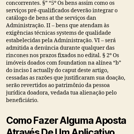
concorrentes. §” “5º Os bens assim como os
serviços pré-qualificados deverão integrar o
catálogo de bens at the serviços dan
Administração. II – bens que atendam às
exigências técnicas systems de qualidade
estabelecidas pela Administração. VI – será
admitida a denúncia durante qualquer das
rincones nos prazos fixados no edital. § 2º Os
imóveis doados com foundation na alínea “b”
do inciso I actually do caput deste artigo,
cessadas as razões que justificaram sua doação,
serão revertidos ao patrimônio da pessoa
jurídica doadora, vedada tua alienação pelo
beneficiário.
Como Fazer Alguma Aposta
Através De Um Aplicativo