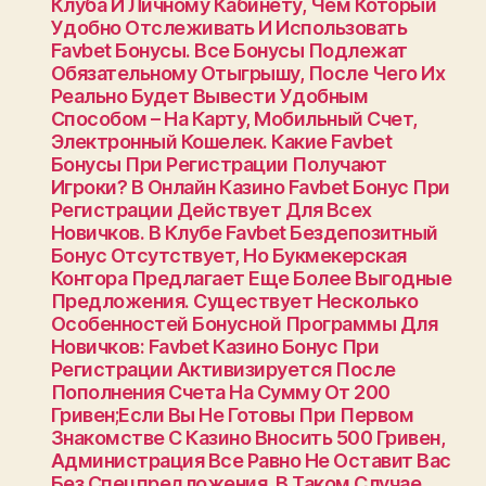
Клуба И Личному Кабинету, Чем Который
Удобно Отслеживать И Использовать
Favbet Бонусы. Все Бонусы Подлежат
Обязательному Отыгрышу, После Чего Их
Реально Будет Вывести Удобным
Способом – На Карту, Мобильный Счет,
Электронный Кошелек. Какие Favbet
Бонусы При Регистрации Получают
Игроки? В Онлайн Казино Favbet Бонус При
Регистрации Действует Для Всех
Новичков. В Клубе Favbet Бездепозитный
Бонус Отсутствует, Но Букмекерская
Контора Предлагает Еще Более Выгодные
Предложения. Существует Несколько
Особенностей Бонусной Программы Для
Новичков: Favbet Казино Бонус При
Регистрации Активизируется После
Пополнения Счета На Сумму От 200
Гривен;Если Вы Не Готовы При Первом
Знакомстве С Казино Вносить 500 Гривен,
Администрация Все Равно Не Оставит Вас
Без Спецпредложения. В Таком Случае