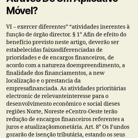
Móvel?
VI – exercer diferentes” “atividades inerentes à
função de órgão director. § 1° Afin de efeito do
benefício previsto neste artigo, deverão ser
estabelecidas faixasdiferenciadas de
prioridades e de encargos financeiros, de
acordo com a natureza doempreendimento, a
finalidade dos financiamentos, a new
localização e o prestancia da
empresafinanciada. As atividades prioritárias
electronic de relevanteinteresse para o
desenvolvimento econômico e social dieses
regiões Norte, Noreste eCentro-Oeste terão
redução de encargos financeiros referentes a
juros e atualizaçãomonetária. Art. 8° Os Fundos
gozarão de isenção tributária, estando os seus