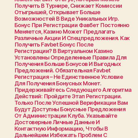
Получить В Турнире, Снижает Комиссии
Отыгрышей, Открывает Больше
Возможностей В Виде Уникальных Игр.
Бонус При Регистрации Фавбет Постоянно
Меняется, Казино Может Предлагать
Различные Акции И Спецпредложения. Как
Получить Favbet Бонус После
Регистрации? В Виртуальном Казино
Установлены Определенные Правила Для
Получения Больше Бонусов И Выгодных
Предложений. Обязательная Favbet
Регистрация – Не Единственное Условие
Для Получения Бонусных Монет.
Придерживайтесь Следующего Алгоритма
Действий: Пройдите Этап Регистрации.
Только После Успешной Верификации Вам
Будут Доступны Бонусные Предложения
От Администрации Клуба. Указывайте
Достоверные Личные Данные И
Контактную Информацию, Чтобы В
Дальнейшем Избежать Проблем С