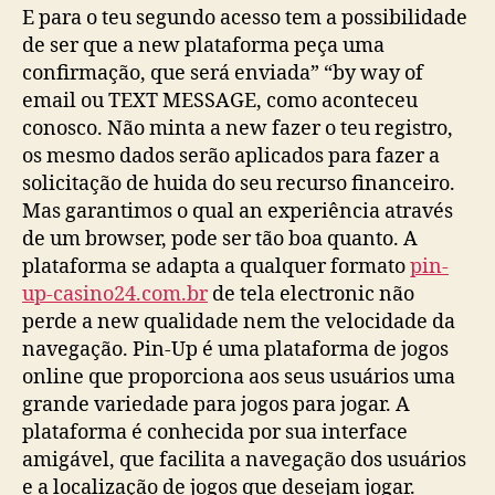
E para o teu segundo acesso tem a possibilidade
de ser que a new plataforma peça uma
confirmação, que será enviada” “by way of
email ou TEXT MESSAGE, como aconteceu
conosco. Não minta a new fazer o teu registro,
os mesmo dados serão aplicados para fazer a
solicitação de huida do seu recurso financeiro.
Mas garantimos o qual an experiência através
de um browser, pode ser tão boa quanto. A
plataforma se adapta a qualquer formato
pin-
up-casino24.com.br
de tela electronic não
perde a new qualidade nem the velocidade da
navegação. Pin-Up é uma plataforma de jogos
online que proporciona aos seus usuários uma
grande variedade para jogos para jogar. A
plataforma é conhecida por sua interface
amigável, que facilita a navegação dos usuários
e a localização de jogos que desejam jogar.