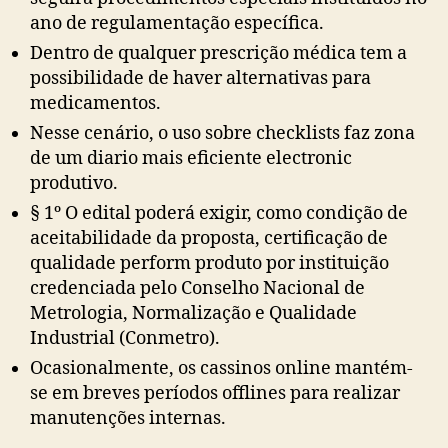
ano de regulamentação específica.
Dentro de qualquer prescrição médica tem a
possibilidade de haver alternativas para
medicamentos.
Nesse cenário, o uso sobre checklists faz zona
de um diario mais eficiente electronic
produtivo.
§ 1º O edital poderá exigir, como condição de
aceitabilidade da proposta, certificação de
qualidade perform produto por instituição
credenciada pelo Conselho Nacional de
Metrologia, Normalização e Qualidade
Industrial (Conmetro).
Ocasionalmente, os cassinos online mantém-
se em breves períodos offlines para realizar
manutenções internas.