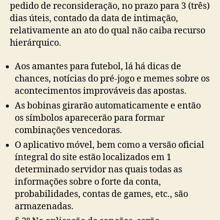
pedido de reconsideração, no prazo para 3 (três)
dias úteis, contado da data de intimação,
relativamente an ato do qual não caiba recurso
hierárquico.
Aos amantes para futebol, lá há dicas de
chances, notícias do pré-jogo e memes sobre os
acontecimentos improváveis das apostas.
As bobinas girarão automaticamente e então
os símbolos aparecerão para formar
combinações vencedoras.
O aplicativo móvel, bem como a versão oficial
íntegral do site estão localizados em 1
determinado servidor nas quais todas as
informações sobre o forte da conta,
probabilidades, contas de games, etc., são
armazenadas.