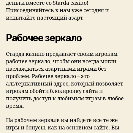
деньги вместе со Starda casino!
Присоединяйтесь к нам уже сегодня и
испытайте настоящий азарт!
Рабочее зеркало
Старда казино предлагает своим игрокам
рабочее зеркало, чтобы они всегда могли
наслаждаться азартными играми без
проблем. Рабочее зеркало – это
альтернативный адрес, который позволяет
игрокам обойти блокировку сайта и
получить доступ к любимым играм в любое
время.
На рабочем зеркале вы найдете все те же
игры и бонусы, как на основном сайте. Вы