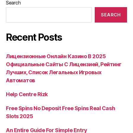
Search
SEARCH
Recent Posts
Лицензионные Онлайн Казино В 2025
Официальные Сайты С Лицензией, Рейтинг
Лучших, Список Легальных Игровых
Автоматов
Help Centre Rizk
Free Spins No Deposit Free Spins Real Cash
Slots 2025
An Entire Guide For Simple Entry