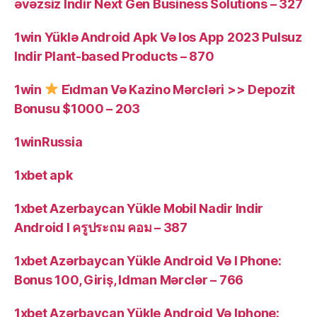
əvəzsiz Indir Next Gen Business Solutions – 327
1win Yüklə Android Apk Və Ios App 2023 Pulsuz
Indir Plant-based Products – 870
1win
Ei̇dman Və Kazino Mərcləri >> Depozit
Bonusu $1000 – 203
1winRussia
1xbet apk
1xbet Azerbaycan Yükle Mobil Nadir Indir
Android I ครูประถม คอม – 387
1xbet Azərbaycan Yükle Android Və I Phone:
Bonus 100, Giriş, Idman Mərclər – 766
1xbet Azərbaycan Yükle Android Və Iphone: