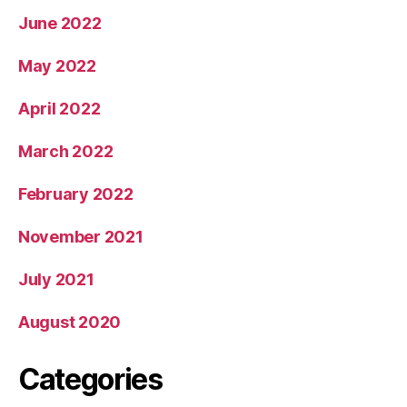
June 2022
May 2022
April 2022
March 2022
February 2022
November 2021
July 2021
August 2020
Categories