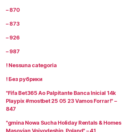
– 870
– 873
– 926
– 987
! Nessuna categoria
! Без рубрики
"Fifa Bet365 Ao Palpitante Banca Inicial 14k
Playpix #mostbet 25 05 23 Vamos Forrar!" –
847
"gmina Nowa Sucha Holiday Rentals & Homes
Masovian Voivodeship, Poland" – 41