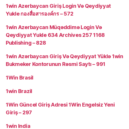
1win Azerbaycan Giriş Login Və Qeydiyyat
Yukle กองสื่อสารองค์กร – 572
1win Azerbaycan Müqəddimə Login Və
Qeydiyyat Yukle 634 Archives 257 1168
Publishing – 828
1win Azərbaycan Giriş Və Qeydiyyat Yüklə 1win
Bukmeker Kontorunun Rəsmi Saytı – 991
1Win Brasil
1win Brazil
1Win Güncel Giriş Adresi 1Win Engelsiz Yeni
Giriş – 297
1win India