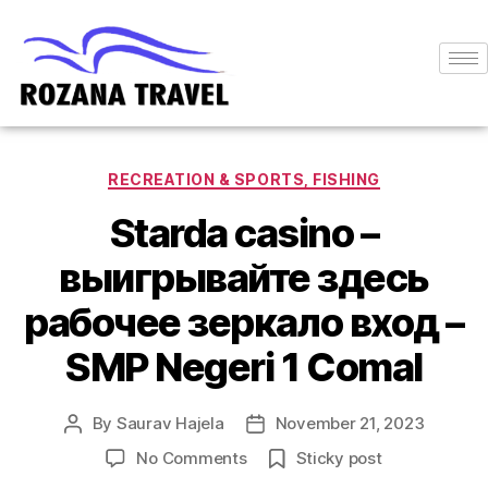
RECREATION & SPORTS, FISHING
Starda casino –
выигрывайте здесь
рабочее зеркало вход –
SMP Negeri 1 Comal
By
Saurav Hajela
November 21, 2023
No Comments
Sticky post