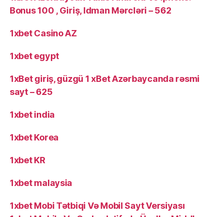
Bonus 100 , Giriş, Idman Mərcləri – 562
1xbet Casino AZ
1xbet egypt
1xBet giriş, güzgü 1 xBet Azərbaycanda rəsmi
sayt – 625
1xbet india
1xbet Korea
1xbet KR
1xbet malaysia
1xbet Mobi Tətbiqi Və Mobil Sayt Versiyası