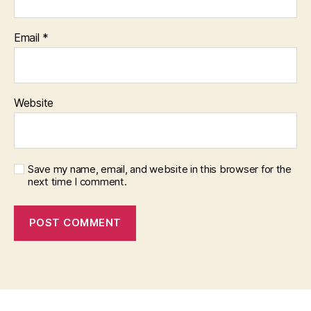
Email
*
Website
Save my name, email, and website in this browser for the
next time I comment.