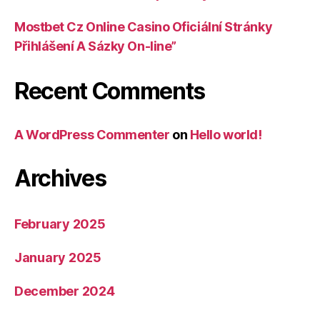
Mostbet Cz Online Casino Oficiální Stránky
Přihlášení A Sázky On-line”
Recent Comments
A WordPress Commenter
on
Hello world!
Archives
February 2025
January 2025
December 2024