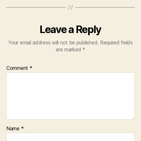
Leave a Reply
Your email address will not be published.
Required fields
are marked
*
Comment
*
Name
*