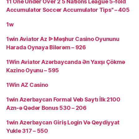
11 One Under Over 2 5 Nations League 5-fold
Accumulator Soccer Accumulator Tips" – 405
1w
1win Aviator Az ᐉ Məşhur Casino Oyununu
Harada Oynaya Bilərəm – 926
1Win Aviator Azərbaycanda Ən Yaxşı Çökmə
Kazino Oyunu – 595
1Win AZ Casino
1win Azerbaycan Formal Veb Saytı İlk 2100
Azn-ə Qədər Bonus 530 – 206
1win Azerbaycan Giriş Login Və Qeydiyyat
Yukle 317 – 550