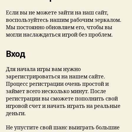
Если вы не можете зайти на наш сайт,
воспользуйтесь нашим рабочим зеркалом.
Мы постоянно обновляем его, чтобы вы
могли наслаждаться игрой без проблем.
Вход
Для начала игры вам нужно
зарегистрироваться на нашем сайте.
Процесс регистрации очень простой и
займет всего несколько минут. После
регистрации вы сможете пополнить свой
игровой счет и начать играть на реальные
деньги.
Не упустите свой шанс выиграть большие