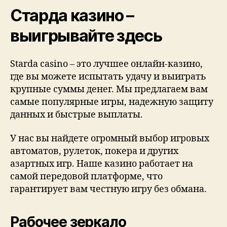
Старда казино –
выигрывайте здесь
Starda casino – это лучшее онлайн-казино,
где вы можете испытать удачу и выиграть
крупные суммы денег. Мы предлагаем вам
самые популярные игры, надежную защиту
данных и быстрые выплаты.
У нас вы найдете огромный выбор игровых
автоматов, рулеток, покера и других
азартных игр. Наше казино работает на
самой передовой платформе, что
гарантирует вам честную игру без обмана.
Рабочее зеркало