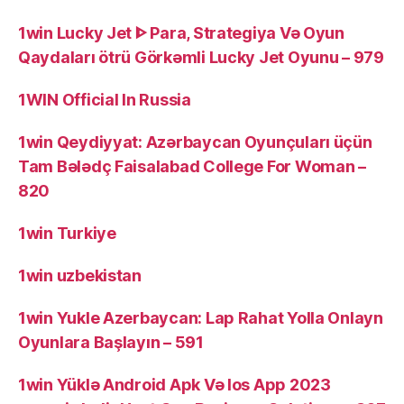
1win Lucky Jet ᐈ Para, Strategiya Və Oyun
Qaydaları ötrü Görkəmli Lucky Jet Oyunu – 979
1WIN Official In Russia
1win Qeydiyyat: Azərbaycan Oyunçuları üçün
Tam Bələdç Faisalabad College For Woman –
820
1win Turkiye
1win uzbekistan
1win Yukle Azerbaycan: Lap Rahat Yolla Onlayn
Oyunlara Başlayın – 591
1win Yüklə Android Apk Və Ios App 2023