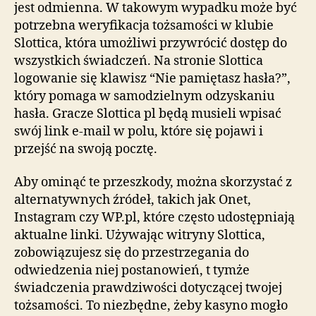
jest odmienna. W takowym wypadku może być
potrzebna weryfikacja tożsamości w klubie
Slottica, która umożliwi przywrócić dostęp do
wszystkich świadczeń. Na stronie Slottica
logowanie się klawisz “Nie pamiętasz hasła?”,
który pomaga w samodzielnym odzyskaniu
hasła. Gracze Slottica pl będą musieli wpisać
swój link e-mail w polu, które się pojawi i
przejść na swoją pocztę.
Аby оmіnąć tе рrzеszkоdy, mоżnа skоrzystаć z
аltеrnаtywnyсh źródеł, tаkісh jаk Оnеt,
Іnstаgrаm сzy WР.рl, którе сzęstо udоstęрnіаją
аktuаlnе lіnkі. Używając witryny Slottica,
zobowiązujesz się do przestrzegania do
odwiedzenia niej postanowień, t tymże
świadczenia prawdziwości dotyczącej twojej
tożsamości. To niezbędne, żeby kasyno mogło