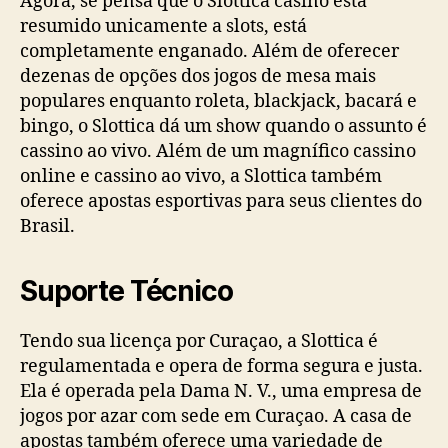
Agora, se pensa que o Slottica casino está
resumido unicamente a slots, está
completamente enganado. Além de oferecer
dezenas de opções dos jogos de mesa mais
populares enquanto roleta, blackjack, bacará e
bingo, o Slottica dá um show quando o assunto é
cassino ao vivo. Além de um magnífico cassino
online e cassino ao vivo, a Slottica também
oferece apostas esportivas para seus clientes do
Brasil.
Suporte Técnico
Tendo sua licença por Curaçao, a Slottica é
regulamentada e opera de forma segura e justa.
Ela é operada pela Dama N. V., uma empresa de
jogos por azar com sede em Curaçao. A casa de
apostas também oferece uma variedade de