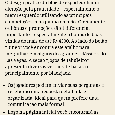
O design prático do blog de esportes chama
atenção pela praticidade – especialmente o
menu esquerdo utilizando as principais
competições já na palma da mão. Obviamente
os bônus e promoções são 1 diferencial
importante – especialmente o bônus de boas-
vindas do mais de até R$4300. Ao lado do botão
“Bingo” você encontra este atalho para
mergulhar em alguns dos grandes clássicos do
Las Vegas. A seção “Jogos de tabuleiro”
apresenta diversas versões de bacará e
principalmente por blackjack.
Os jogadores podem enviar suas perguntas e
receberão uma resposta detalhada e
organizada, ideal para quem prefere uma
comunicação mais formal.
Logo na página inicial você encontrará as