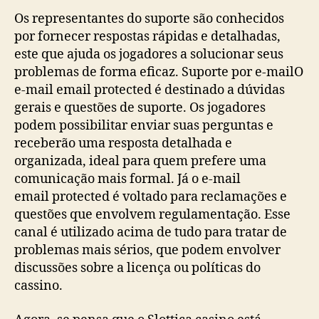
Os representantes do suporte são conhecidos
por fornecer respostas rápidas e detalhadas,
este que ajuda os jogadores a solucionar seus
problemas de forma eficaz. Suporte por e-mailO
e-mail email protected é destinado a dúvidas
gerais e questões de suporte. Os jogadores
podem possibilitar enviar suas perguntas e
receberão uma resposta detalhada e
organizada, ideal para quem prefere uma
comunicação mais formal. Já o e-mail
email protected é voltado para reclamações e
questões que envolvem regulamentação. Esse
canal é utilizado acima de tudo para tratar de
problemas mais sérios, que podem envolver
discussões sobre a licença ou políticas do
cassino.