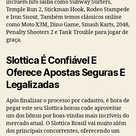
incluem hits saiba como Subway Surfers,
Temple Run 2, Stickman Hook, Rodeo Stampede
e Iron Snout. Também temos clássicos online
como Moto X3M, Dino Game, Smash Karts, 2048,
Penalty Shooters 2 e Tank Trouble para jogar de
graça.
Slottica É Confiável E
Oferece Apostas Seguras E
Legalizadas
Após finalizar o processo por cadastro, é hora de
pegar este seu Slottica bonus code aproveitar
um dos bônus por boas-vindas mais incríveis do
mercado atual. O Slottica Brasil vai muito além
dos principais concorrentes, oferecendo um