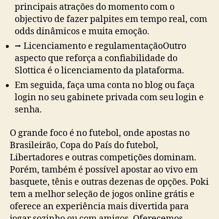
principais atrações do momento com o
objectivo de fazer palpites em tempo real, com
odds dinâmicos e muita emoção.
⭢ Licenciamento e regulamentaçãoOutro
aspecto que reforça a confiabilidade do
Slottica é o licenciamento da plataforma.
Em seguida, faça uma conta no blog ou faça
login no seu gabinete privada com seu login e
senha.
O grande foco é no futebol, onde apostas no
Brasileirão, Copa do País do futebol,
Libertadores e outras competições dominam.
Porém, também é possível apostar ao vivo em
basquete, tênis e outras dezenas de opções. Poki
tem a melhor seleção de jogos online grátis e
oferece an experiência mais divertida para
jogar sozinho ou com amigos. Oferecemos