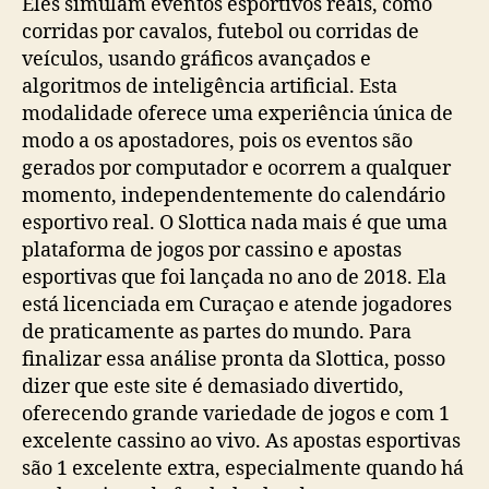
Eles simulam eventos esportivos reais, como
corridas por cavalos, futebol ou corridas de
veículos, usando gráficos avançados e
algoritmos de inteligência artificial. Esta
modalidade oferece uma experiência única de
modo a os apostadores, pois os eventos são
gerados por computador e ocorrem a qualquer
momento, independentemente do calendário
esportivo real. O Slottica nada mais é que uma
plataforma de jogos por cassino e apostas
esportivas que foi lançada no ano de 2018. Ela
está licenciada em Curaçao e atende jogadores
de praticamente as partes do mundo. Para
finalizar essa análise pronta da Slottica, posso
dizer que este site é demasiado divertido,
oferecendo grande variedade de jogos e com 1
excelente cassino ao vivo. As apostas esportivas
são 1 excelente extra, especialmente quando há