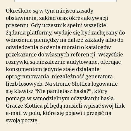
Określone są w tym miejscu zasady
obstawiania, zakład oraz okres aktywacji
prezentu. Gdy uczestnik spełni wszelkie
żądania platformy, wydaje się być zachęcany do
wdrożenia pieniędzy na dalsze zakłady albo do
odwiedzenia złożenia morału o katalogów
przekazanie do własnych referencji. Wszystkie
rozrywki są niezależnie audytowane, oferując
konsumentom jedynie stałe działanie
oprogramowania, niezależność generatora
liczb losowych. Na stronie Slottica logowanie
się klawisz “Nie pamiętasz hasła?”, który
pomaga w samodzielnym odzyskaniu hasła.
Gracze Slottica pl będą musieli wpisać swój link
e-mail w polu, które się pojawi i przejść na
swoją pocztę.