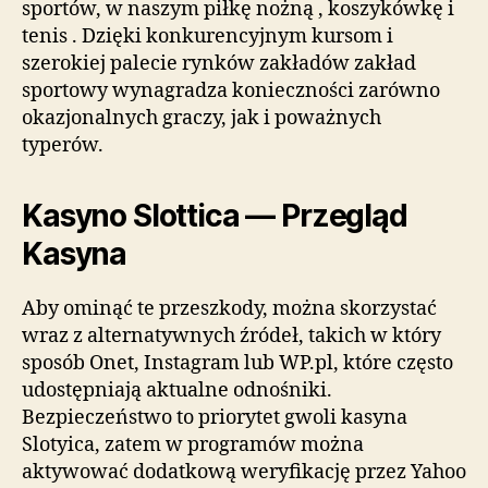
sportów, w naszym piłkę nożną , koszykówkę i
tenis . Dzięki konkurencyjnym kursom i
szerokiej palecie rynków zakładów zakład
sportowy wynagradza konieczności zarówno
okazjonalnych graczy, jak i poważnych
typerów.
Kasyno Slottica — Przegląd
Kasyna
Aby ominąć te przeszkody, można skorzystać
wraz z alternatywnych źródeł, takich w który
sposób Onet, Instagram lub WP.pl, które często
udostępniają aktualne odnośniki.
Bezpieczeństwo to priorytet gwoli kasyna
Slotyica, zatem w programów można
aktywować dodatkową weryfikację przez Yahoo