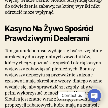
więcej. Gracze Casino Slottica otrzymują dostęp
do odwiedzenia zabawy, na której wyniki nikt
odrzucić może wpłynąć.
Kasyno Na Żywo Spośród
Prawdziwymi Dealerami
Ten gatunek bonusu wydaje się być szczególnie
atrakcyjny dla oryginalnych zawodników,
którzy chcą zapoznać się spośród ofertą kasyna
wyjąwszy zobowiązań pieniężnych. Bonusy
wyjąwszy depozytu są przeważnie zniżone
czasowo i mają określone wzory, dlatego ważne
wydaje się, aby sprawdzić szczegóły, aby w
pełni wykorzystać te możliwości. Kasyno
Contact us
Slottica jest znane wraz z kuszących bonusów i
propozycji rabatowych, które mają na zamysle