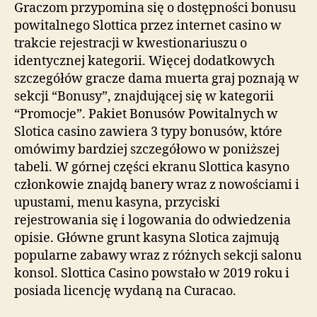
Graczom przypomina się o dostępności bonusu
powitalnego Slottica przez internet casino w
trakcie rejestracji w kwestionariuszu o
identycznej kategorii. Więcej dodatkowych
szczegółów gracze dama muerta graj poznają w
sekcji “Bonusy”, znajdującej się w kategorii
“Promocje”. Pakiet Bonusów Powitalnych w
Slotica casino zawiera 3 typy bonusów, które
omówimy bardziej szczegółowo w poniższej
tabeli. W górnej części ekranu Slottica kasyno
członkowie znajdą banery wraz z nowościami i
upustami, menu kasyna, przyciski
rejestrowania się i logowania do odwiedzenia
opisie. Główne grunt kasyna Slotica zajmują
popularne zabawy wraz z różnych sekcji salonu
konsol. Slottica Casino powstało w 2019 roku i
posiada licencję wydaną na Curacao.