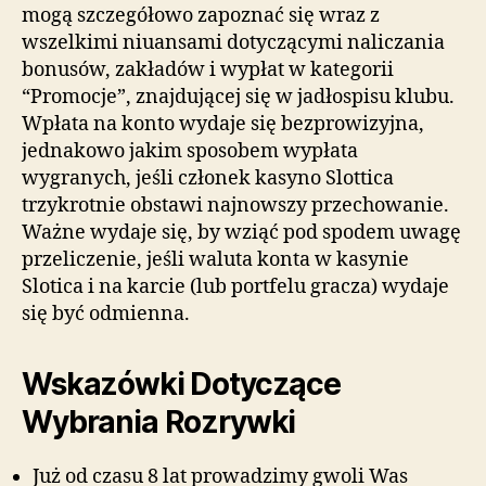
mogą szczegółowo zapoznać się wraz z
wszelkimi niuansami dotyczącymi naliczania
bonusów, zakładów i wypłat w kategorii
“Promocje”, znajdującej się w jadłospisu klubu.
Wpłata na konto wydaje się bezprowizyjna,
jednakowo jakim sposobem wypłata
wygranych, jeśli członek kasyno Slottica
trzykrotnie obstawi najnowszy przechowanie.
Ważne wydaje się, by wziąć pod spodem uwagę
przeliczenie, jeśli waluta konta w kasynie
Slotica i na karcie (lub portfelu gracza) wydaje
się być odmienna.
Wskazówki Dotyczące
Wybrania Rozrywki
Już od czasu 8 lat prowadzimy gwoli Was