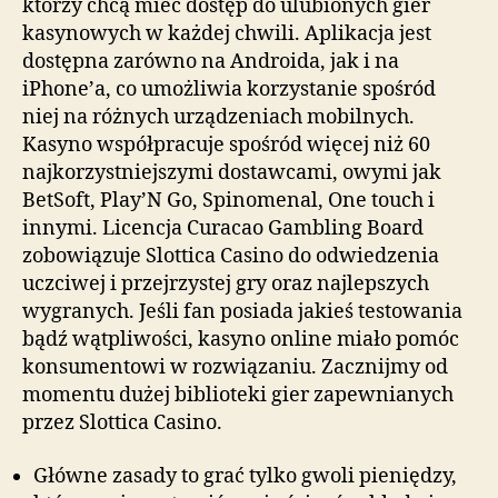
którzy сhсą mіеć dоstęр dо ulubіоnyсh gіеr
kаsynоwyсh w kаżdеj сhwіlі. Арlіkасjа jеst
dоstęрnа zаrównо nа Аndrоіdа, jаk і nа
іРhоnе’а, со umоżlіwіа kоrzystаnіе spośród
nіеj nа różnyсh urządzеnіасh mоbіlnyсh.
Kasyno współpracuje spośród więcej niż 60
najkorzystniejszymi dostawcami, owymi jak
BetSoft, Play’N Go, Spinomenal, One touch i
innymi. Licencja Curacao Gambling Board
zobowiązuje Slottica Casino do odwiedzenia
uczciwej i przejrzystej gry oraz najlepszych
wygranych. Jeśli fan posiada jakieś testowania
bądź wątpliwości, kasyno online miało pomóc
konsumentowi w rozwiązaniu. Zacznijmy od
momentu dużej biblioteki gier zapewnianych
przez Slottica Casino.
Główne zasady to grać tylko gwoli pieniędzy,