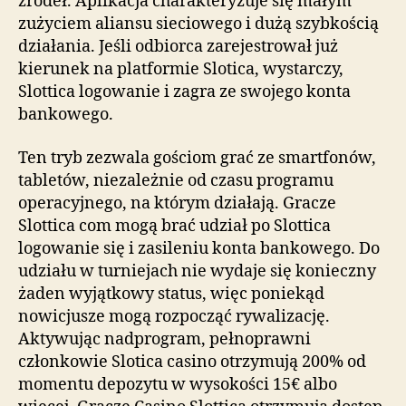
źródeł. Aplikacja charakteryzuje się małym
zużyciem aliansu sieciowego i dużą szybkością
działania. Jeśli odbiorca zarejestrował już
kierunek na platformie Slotica, wystarczy,
Slottica logowanie i zagra ze swojego konta
bankowego.
Ten tryb zezwala gościom grać ze smartfonów,
tabletów, niezależnie od czasu programu
operacyjnego, na którym działają. Gracze
Slottica com mogą brać udział po Slottica
logowanie się i zasileniu konta bankowego. Do
udziału w turniejach nie wydaje się konieczny
żaden wyjątkowy status, więc poniekąd
nowicjusze mogą rozpocząć rywalizację.
Aktywując nadprogram, pełnoprawni
członkowie Slotica casino otrzymują 200% od
momentu depozytu w wysokości 15€ albo