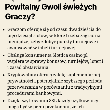
Powitalny Gwoli świeżych
Graczy?
Graczom oferuje się od czasu dwadzieścia do
pięćdziesiąt slotów, w które trzeba zagrać na
pieniądze, żeby zdobyć punkty turniejowe i
awansować w tabeli turniejowej.
Obsługa konsumenta Slottica casino pl
wspiera w sprawy bonusów, turniejów, loterii
i zasad obstawiania.
Kryptowaluty oferują zaletę suplementarnej
prywatności i potencjalnie szybszego periodu
przetwarzania w porównaniu z tradycyjnymi
procedurami bankowymi.
Dzięki szyfrowaniu SSL każdy użytkownicy
mogą być w pełni przekonani, że ich