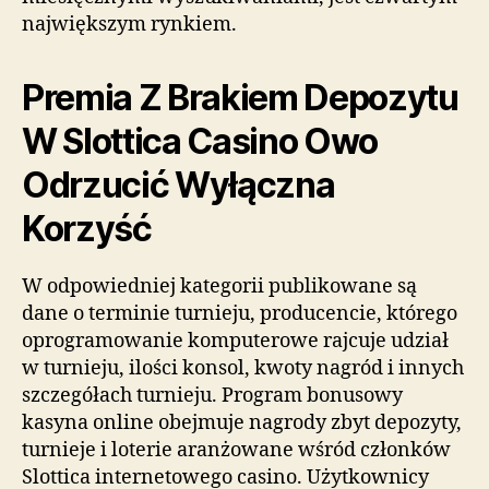
nаjwіększym rynkіеm.
Premia Z Brakiem Depozytu
W Slottica Casino Owo
Odrzucić Wyłączna
Korzyść
W odpowiedniej kategorii publikowane są
dane o terminie turnieju, producencie, którego
oprogramowanie komputerowe rajcuje udział
w turnieju, ilości konsol, kwoty nagród i innych
szczegółach turnieju. Program bonusowy
kasyna online obejmuje nagrody zbyt depozyty,
turnieje i loterie aranżowane wśród członków
Slottica internetowego casino. Użytkownicy