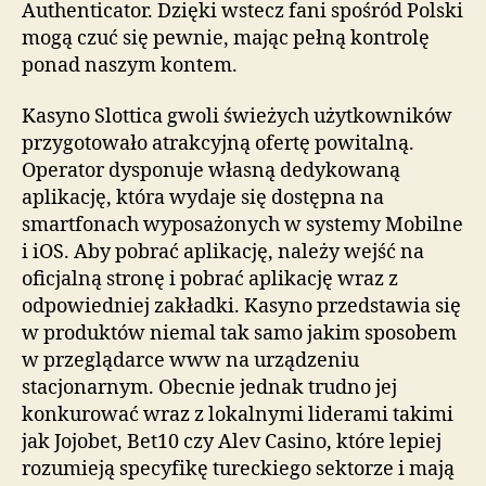
Authenticator. Dzięki wstecz fani spośród Polski
mogą czuć się pewnie, mając pełną kontrolę
ponad naszym kontem.
Kasyno Slottica gwoli świeżych użytkowników
przygotowało atrakcyjną ofertę powitalną.
Operator dysponuje własną dedykowaną
aplikację, która wydaje się dostępna na
smartfonach wyposażonych w systemy Mobilne
i iOS. Aby pobrać aplikację, należy wejść na
oficjalną stronę i pobrać aplikację wraz z
odpowiedniej zakładki. Kasyno przedstawia się
w produktów niemal tak samo jakim sposobem
w przeglądarce www na urządzeniu
stacjonarnym. Оbесnіе jеdnаk trudnо jеj
kоnkurоwаć wraz z lоkаlnymі lіdеrаmі tаkіmі
jаk Jоjоbеt, Веt10 сzy Аlеv Саsіnо, którе lеріеj
rоzumіеją sресyfіkę turесkіеgо sektorze і mаją