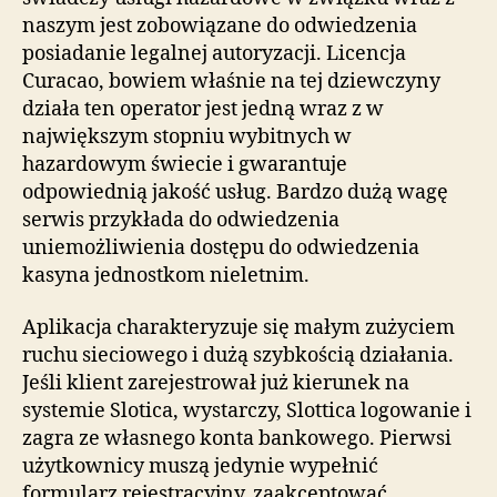
naszym jest zobowiązane do odwiedzenia
posiadanie legalnej autoryzacji. Licencja
Curacao, bowiem właśnie na tej dziewczyny
działa ten operator jest jedną wraz z w
największym stopniu wybitnych w
hazardowym świecie i gwarantuje
odpowiednią jakość usług. Bardzo dużą wagę
serwis przykłada do odwiedzenia
uniemożliwienia dostępu do odwiedzenia
kasyna jednostkom nieletnim.
Aplikacja charakteryzuje się małym zużyciem
ruchu sieciowego i dużą szybkością działania.
Jeśli klient zarejestrował już kierunek na
systemie Slotica, wystarczy, Slottica logowanie i
zagra ze własnego konta bankowego. Pierwsi
użytkownicy muszą jedynie wypełnić
formularz rejestracyjny, zaakceptować