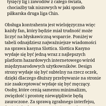
tysięcy lig i zawodów z całego świata,
chociażby tak niszowych w jaki sposób
piłkarska druga liga Chin.
Obsługa kontrahenta jest wielojęzyczna więc
każdy fan, który będzie miał trudność może
liczyć na błyskawiczną wsparcie. Poniżej w
tabeli odnajdziesz najważniejsze wiadomości
na sprawa kasyna Slottica. Slottica Kasyno
wydaje się być jedną wraz z najlepszych
platform hazardowych internetowego wśród
międzynarodowych użytkowników. Design
strony wydaje się być subtelny na rzecz oczek,
dzięki dlaczego dłuższy przebywanie na stronie
nie zaakceptować wydaje się być męczący.
Osoby, które cenią samemu minimalizm,
zwięzłość i prostotę niewątpliwie będą
zauroczone. Za sprawą zgrabnego interfejsu,