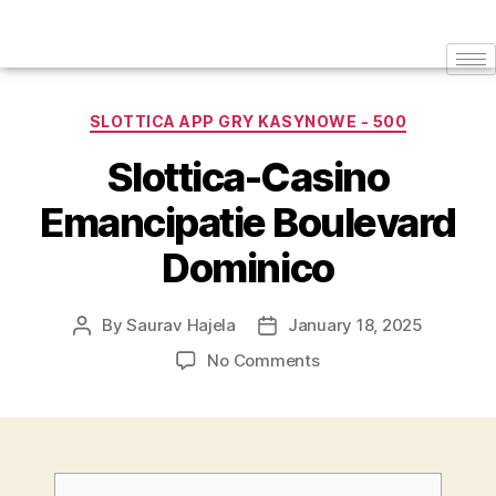
SLOTTICA APP GRY KASYNOWE - 500
Slottica-Casino
Emancipatie Boulevard
Dominico
By
Saurav Hajela
January 18, 2025
No Comments