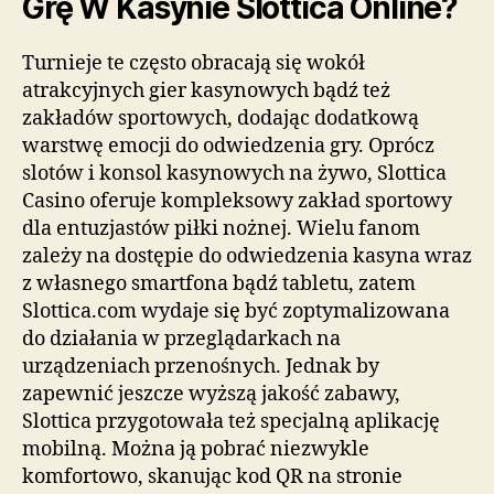
Grę W Kasynie Slottica Online?
Turnieje te często obracają się wokół
atrakcyjnych gier kasynowych bądź też
zakładów sportowych, dodając dodatkową
warstwę emocji do odwiedzenia gry. Oprócz
slotów i konsol kasynowych na żywo, Slottica
Casino oferuje kompleksowy zakład sportowy
dla entuzjastów piłki nożnej. Wielu fanom
zależy na dostępie do odwiedzenia kasyna wraz
z własnego smartfona bądź tabletu, zatem
Slottica.com wydaje się być zoptymalizowana
do działania w przeglądarkach na
urządzeniach przenośnych. Jednak by
zapewnić jeszcze wyższą jakość zabawy,
Slottica przygotowała też specjalną aplikację
mobilną. Można ją pobrać niezwykle
komfortowo, skanując kod QR na stronie