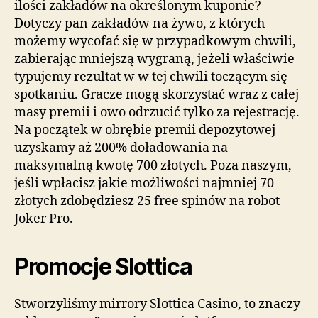
ilości zakładów na określonym kuponie?
Dotyczy pan zakładów na żywo, z których
możemy wycofać się w przypadkowym chwili,
zabierając mniejszą wygraną, jeżeli właściwie
typujemy rezultat w w tej chwili toczącym się
spotkaniu. Gracze mogą skorzystać wraz z całej
masy premii i owo odrzucić tylko za rejestrację.
Na początek w obrębie premii depozytowej
uzyskamy aż 200% doładowania na
maksymalną kwotę 700 złotych. Poza naszym,
jeśli wpłacisz jakie możliwości najmniej 70
złotych zdobędziesz 25 free spinów na robot
Joker Pro.
Promocje Slottica
Stworzyliśmy mirrory Slottica Casino, to znaczy