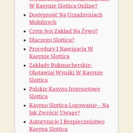
W Kasynie Slottica Online?
Dostępność Na Urządzeniach
Mobilnych
Czym Jest Zakład Na Żywo?
Dlасzеgо Slоttіса?
Procedury I Nawigacja W
Kasynie Slottica
Zakłady Bukmacherskie:
Obstawiaj Wyniki W Kasynie
Slottica
Polskie Kasyno Internetowe
Slottica
Kasyno Slottica Logowanie – Na
Jak Zwrócić Uwagę?
Autoryzacje I Bezpieczeństwo
Kasyna Slottica