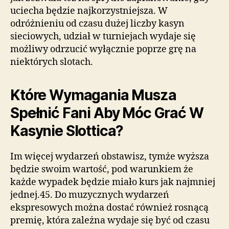
uciecha będzie najkorzystniejsza. W
odróżnieniu od czasu dużej liczby kasyn
sieciowych, udział w turniejach wydaje się
możliwy odrzucić wyłącznie poprze grę na
niektórych slotach.
Które Wymagania Musza
Spełnić Fani Aby Móc Grać W
Kasynie Slottica?
Im więcej wydarzeń obstawisz, tymże wyższa
będzie swoim wartość, pod warunkiem że
każde wypadek będzie miało kurs jak najmniej
jednej.45. Do muzycznych wydarzeń
ekspresowych można dostać również rosnącą
premię, która zależna wydaje się być od czasu