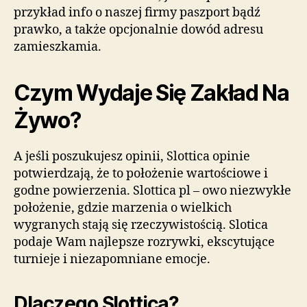
przykład info o naszej firmy paszport bądź
prawko, a także opcjonalnie dowód adresu
zamieszkamia.
Czym Wydaje Się Zakład Na
Żywo?
A jeśli poszukujesz opinii, Slottica opinie
potwierdzają, że to położenie wartościowe i
godne powierzenia. Slottica pl – owo niezwykłe
położenie, gdzie marzenia o wielkich
wygranych stają się rzeczywistością. Slotica
podaje Wam najlepsze rozrywki, ekscytujące
turnieje i niezapomniane emocje.
Dlасzеgо Slоttіса?