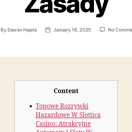
Zasady
By
Saurav Hajela
January 18, 2025
No Comme
Content
Topowe Rozrywki
Hazardowe W Slottica
Casino: Atrakcyjne