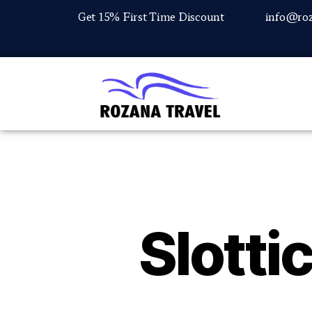
Get 15% First Time Discount
info@roz
Slotti