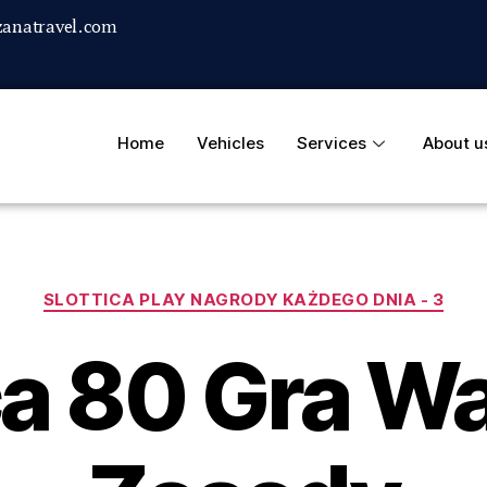
anatravel.com
Home
Vehicles
Services
About u
SLOTTICA PLAY NAGRODY KAŻDEGO DNIA - 3
ca 80 Gra Wa