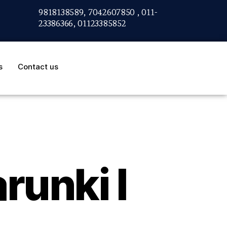
9818138589, 7042607850 , 011-
23386366, 01123385852
s
Contact us
runki I