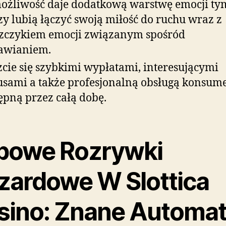
ożliwość daje dodatkową warstwę emocji ty
zy lubią łączyć swoją miłość do ruchu wraz z
zczykiem emocji związanym spośród
awianiem.
zcie się szybkimi wypłatami, interesującymi
sami a także profesjonalną obsługą konsum
ępną przez całą dobę.
powe Rozrywki
zardowe W Slottica
sino: Znane Automat