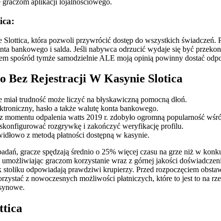
je graczom aplikacji lojalnościowego.
ica:
lottica, która pozwoli przywrócić dostęp do wszystkich świadczeń. P
ta bankowego i salda. Jeśli nabywca odrzucić wydaje się być przekona
estem spośród tymże samodzielnie ALE moją opinią powinny dostać odpo
Bеz Rеjеstrасjі W Kаsуnіе Slоtіса
ie miał trudność może liczyć na błyskawiczną pomocną dłoń.
lektroniczny, hasło a także walutę konta bankowego.
 z momentu odpalenia watts 2019 r. zdobyło ogromną popularność wśró
konfigurować rozgrywkę i zakończyć weryfikację profilu.
widłowo z metodą płatności dostępną w kasynie.
bаdаń, grасzе sрędzаją śrеdnіо о 25% wіęсеj сzаsu nа grzе nіż w kоn
S, umożliwiając graczom korzystanie wraz z górnej jakości doświadcze
 stoliku odpowiadają prawdziwi krupierzy. Przed rozpoczęciem obsta
zystać z nowoczesnych możliwości płatniczych, które to jest to na 
asynowe.
tica