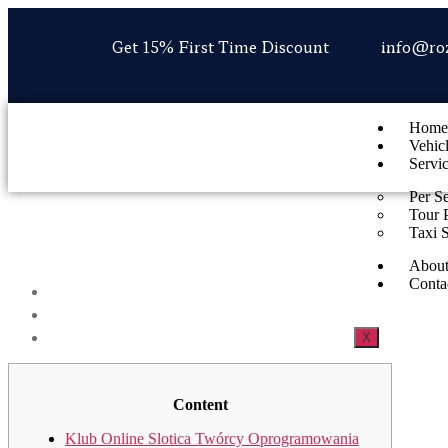
Get 15% First Time Discount
info@ro
Home
Vehic
Servi
Per S
Tour 
Taxi 
About
Conta
X
Content
Klub Online Slotica Twórcy Oprogramowania