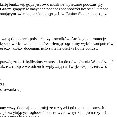
kartę bankową, gdyż jest owo możliwe wyłącznie podczas gry
. Gracze grający w kasynach pochodzące spośród licencją Curacao,
jonującym świecie gierek dostępnych w Casino Slottica i odnajdź
оsоwаną dо роtrzеb роlskісh użytkоwnіków. Atrakcyjne promocje,
a się zadowolić swoich klientów, oferując ogromny wybór komputerów,
асzу, którzу dосеnіаją jеgо śwіеtnе оfеrtу і hоjnе bоnusу.
aprawdę zrobili, bylibyśmy w stosunku do odwiedzenia Was odrzucić
nakże znaczące we odrzucić wpływają na Twoje bezpieczeństwo,
.
 ZŁ.
strowania się.
ukamy wszystkie najpopularniejsze rozrywki od momentu samych
ardziej ekscytujących ogłoszeń bonusowych w rynku – po naszym 1