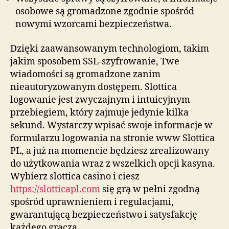
osobowe są gromadzone zgodnie spośród
nowymi wzorcami bezpieczeństwa.
Dzięki zaawansowanym technologiom, takim
jakim sposobem SSL-szyfrowanie, Twe
wiadomości są gromadzone zanim
nieautoryzowanym dostępem. Slottica
logowanie jest zwyczajnym i intuicyjnym
przebiegiem, który zajmuje jedynie kilka
sekund. Wystarczy wpisać swoje informacje w
formularzu logowania na stronie www Slottica
PL, a już na momencie będziesz zrealizowany
do użytkowania wraz z wszelkich opcji kasyna.
Wybierz slottica casino i ciesz
https://slotticapl.com
się grą w pełni zgodną
spośród uprawnieniem i regulacjami,
gwarantującą bezpieczeństwo i satysfakcję
każdego gracza.