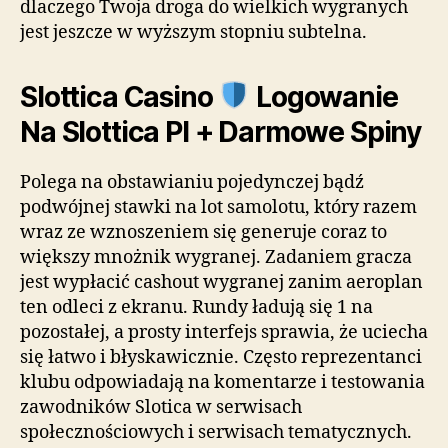
dlaczego Twoja droga do wielkich wygranych
jest jeszcze w wyższym stopniu subtelna.
Slottica Casino
Logowanie
Na Slottica Pl + Darmowe Spiny
Polega na obstawianiu pojedynczej bądź
podwójnej stawki na lot samolotu, który razem
wraz ze wznoszeniem się generuje coraz to
większy mnożnik wygranej. Zadaniem gracza
jest wypłacić cashout wygranej zanim aeroplan
ten odleci z ekranu. Rundy ładują się 1 na
pozostałej, a prosty interfejs sprawia, że uciecha
się łatwo i błyskawicznie. Często reprezentanci
klubu odpowiadają na komentarze i testowania
zawodników Slotica w serwisach
społecznościowych i serwisach tematycznych.