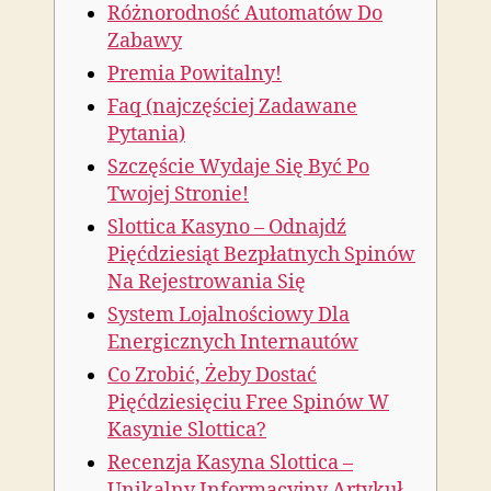
Różnorodność Automatów Do
Zabawy
Premia Powitalny!
Faq (najczęściej Zadawane
Pytania)
Szczęście Wydaje Się Być Po
Twojej Stronie!
Slottica Kasyno – Odnajdź
Pięćdziesiąt Bezpłatnych Spinów
Na Rejestrowania Się
System Lojalnościowy Dla
Energicznych Internautów
Co Zrobić, Żeby Dostać
Pięćdziesięciu Free Spinów W
Kasynie Slottica?
Recenzja Kasyna Slottica –
Unikalny Informacyjny Artykuł