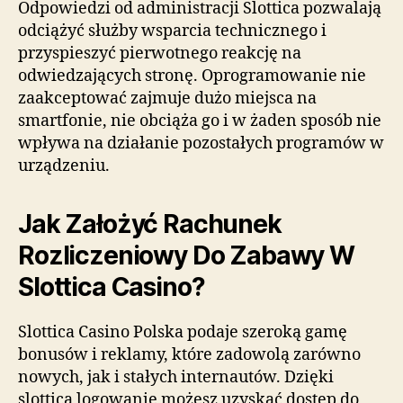
Odpowiedzi od administracji Slottica pozwalają
odciążyć służby wsparcia technicznego i
przyspieszyć pierwotnego reakcję na
odwiedzających stronę. Oprogramowanie nie
zaakceptować zajmuje dużo miejsca na
smartfonie, nie obciąża go i w żaden sposób nie
wpływa na działanie pozostałych programów w
urządzeniu.
Jak Założyć Rachunek
Rozliczeniowy Do Zabawy W
Slottica Casino?
Slottica Casino Polska podaje szeroką gamę
bonusów i reklamy, które zadowolą zarówno
nowych, jak i stałych internautów. Dzięki
slottica logowanie możesz uzyskać dostęp do