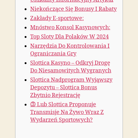
Niekończące Się Bonusy I Rabaty
Zakłady E-sportowe:
Mnóstwo Konsol Kasynowych:
Top Sloty Dla Polaków W 2024
Narzędzia Do Kontrolowania I
Ograniczania Gry
Slottica Kasyno – Odkryj Drogę
Do Niesamowitych Wygranych
Slottica Nadprogram Wyjąwszy
Depozytu – Slottica Bonus
Zbytnio Rejestrację
⓷ Lub Slottica Proponuje
Transmisje Na Żywo Wraz Z
Wydarzeń Sportowych?