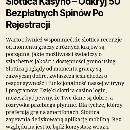
Slottica Kasyno – Odkryj 50
Bezpłatnych Spinów Po
Rejestracji
Warto również wspomnieć, że slottica recenzje
od momentu graczy z różnych krajów są
porządne, jakie możliwości świadczy o
szlachetnej jakości i dostępności grono usług.
Slottica poglądy od momentu graczy są
zazwyczaj dobre, zwłaszcza jeśli chodzi o
responsywność i funkcjonalność naszej witryny
i programów. Dzięki slottica casino login,
możesz być pewny, że Twe dane są dobre, a
rozrywka przebiega płynnie. Dla tychże, którzy
preferują grę na smartfonach, Slottica
zapewnia dedykowaną aplikację mobilną. Bez
względu na jest to, bądź korzystasz wraz z