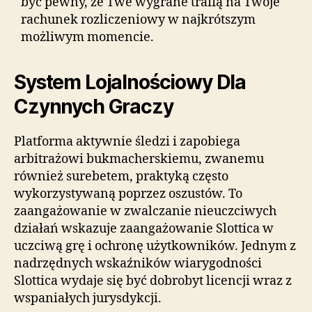
być pewny, że Twe wygrane trafią na Twoje
rachunek rozliczeniowy w najkrótszym
możliwym momencie.
System Lojalnościowy Dla
Czynnych Graczy
Platforma aktywnie śledzi i zapobiega
arbitrażowi bukmacherskiemu, zwanemu
również surebetem, praktyką często
wykorzystywaną poprzez oszustów. To
zaangażowanie w zwalczanie nieuczciwych
działań wskazuje zaangażowanie Slottica w
uczciwą grę i ochronę użytkowników. Jednym z
nadrzędnych wskaźników wiarygodności
Slottica wydaje się być dobrobyt licencji wraz z
wspaniałych jurysdykcji.