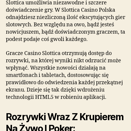
Slottica umożliwia niezawodne i szczere
doświadczenie gry. W Slottica Casino Polska
odnajdziesz niezliczoną ilość ekscytujących gier
slotowych. Bez względu na owo, bądź jesteś
nowicjuszem, bądź doświadczonym graczem, ta
podest podaje coś gwoli każdego.
Gracze Casino Slottica otrzymują dostęp do
rozrywki, na której wyniki nikt odrzucić może
wpłynąć. Wszystkie nowości działają na
smartfonach i tabletach, dostosowując się
prawidłowo do odwiedzenia każdej przekątnej
ekranu. Dzieje się tak dzięki wdrożeniu
technologii HTML5 w robieniu aplikacji.
Rozrywki Wraz Z Krupierem
Na Żywo I Poker: