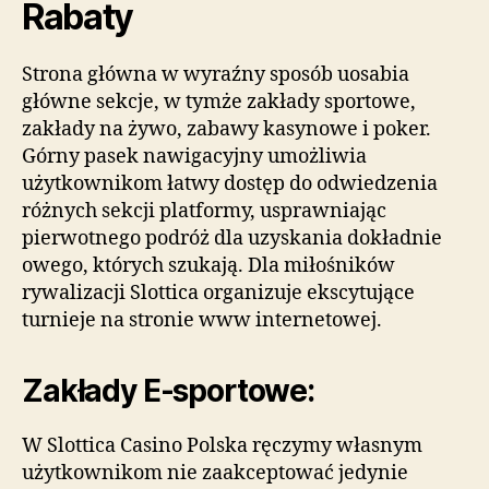
Rabaty
Strona główna w wyraźny sposób uosabia
główne sekcje, w tymże zakłady sportowe,
zakłady na żywo, zabawy kasynowe i poker.
Górny pasek nawigacyjny umożliwia
użytkownikom łatwy dostęp do odwiedzenia
różnych sekcji platformy, usprawniając
pierwotnego podróż dla uzyskania dokładnie
owego, których szukają. Dla miłośników
rywalizacji Slottica organizuje ekscytujące
turnieje na stronie www internetowej.
Zakłady E-sportowe:
W Slottica Casino Polska ręczymy własnym
użytkownikom nie zaakceptować jedynie