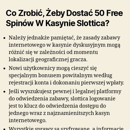
Co Zrobić, Żeby Dostać 50 Free
Spinów W Kasynie Slottica?
Należy jednakże pamiętać, że zasady zabawy
internetowego w kasynie dyskusyjnym mogą
różnić się w zależności od momentu
lokalizacji geograficznej gracza.
Nowi użytkownicy mogą cieszyć się
specjalnym bonusem powitalnym według
rejestracji konta i dokonaniu pierwszej wpłaty.
Jeśli wyszukujesz pewnej i legalnej platformy
do odwiedzenia zabawy, slottica logowanie
jest to klucz do odwiedzenia dostępu do
jednego wraz z najznamienitszych kasyn
internetowego.
Wszystkie sprawy są szyfrowane, a informacje