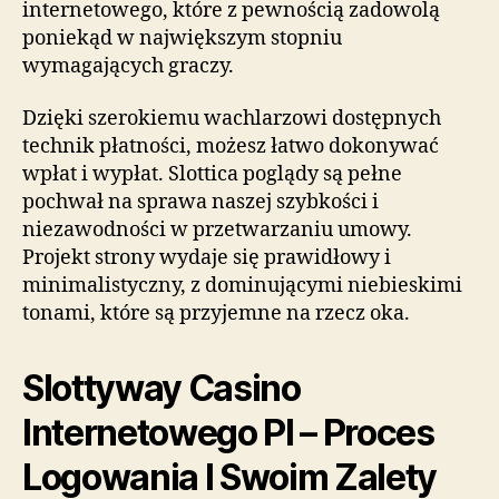
internetowego, które z pewnością zadowolą
poniekąd w największym stopniu
wymagających graczy.
Dzięki szerokiemu wachlarzowi dostępnych
technik płatności, możesz łatwo dokonywać
wpłat i wypłat. Slottica poglądy są pełne
pochwał na sprawa naszej szybkości i
niezawodności w przetwarzaniu umowy.
Projekt strony wydaje się prawidłowy i
minimalistyczny, z dominującymi niebieskimi
tonami, które są przyjemne na rzecz oka.
Slottyway Casino
Internetowego Pl – Proces
Logowania I Swoim Zalety