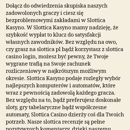
Dołącz do odwiedzenia skupiska naszych
zadowolonych graczy i ciesz się
bezproblemowymi zakładami w Slottica
Kasyno. W Slottica Kasyno mamy nadzieję, że
szybkość wypłat to klucz do satysfakcji
własnych zawodników. Bez względu na owo,
czy grasz na slottica pl bądź korzystasz z slottica
casino login, możesz być pewny, że Twoje
wygrane trafią na Swoje rachunek
rozliczeniowy w najkrótszym możliwym
okresie. Slottica Kasyno podaje rozległy wybór
najlepszych komputerów i automatów, które
wraz z pewnością zadowolą każdego gracza.
Bez względu na to, bądź preferujesz doskonałe
sloty, gry tabelaryczne bądź współczesne
automaty, Slottica Casino dzierży coś dla Twoich
potrzeb. Nasze slottica recenzje są pełne
pozytywnych komentarzy, dzięki naszemu