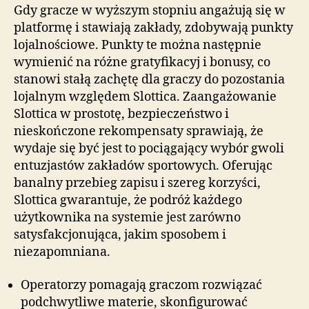
Gdy gracze w wyższym stopniu angażują się w
platformę i stawiają zakłady, zdobywają punkty
lojalnościowe. Punkty te można następnie
wymienić na różne gratyfikacyj i bonusy, co
stanowi stałą zachętę dla graczy do pozostania
lojalnym względem Slottica. Zaangażowanie
Slottica w prostotę, bezpieczeństwo i
nieskończone rekompensaty sprawiają, że
wydaje się być jest to pociągający wybór gwoli
entuzjastów zakładów sportowych. Oferując
banalny przebieg zapisu i szereg korzyści,
Slottica gwarantuje, że podróż każdego
użytkownika na systemie jest zarówno
satysfakcjonująca, jakim sposobem i
niezapomniana.
Operatorzy pomagają graczom rozwiązać
podchwytliwe materie, skonfigurować