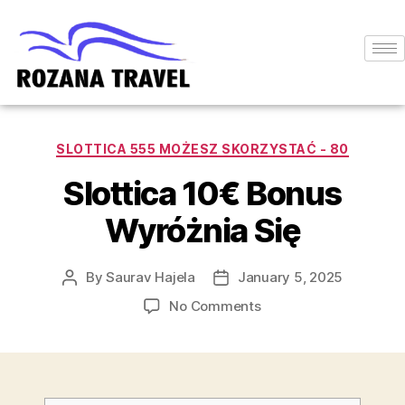
SLOTTICA 555 MOŻESZ SKORZYSTAĆ - 80
Slottica 10€ Bonus
Wyróżnia Się
By
Saurav Hajela
January 5, 2025
No Comments