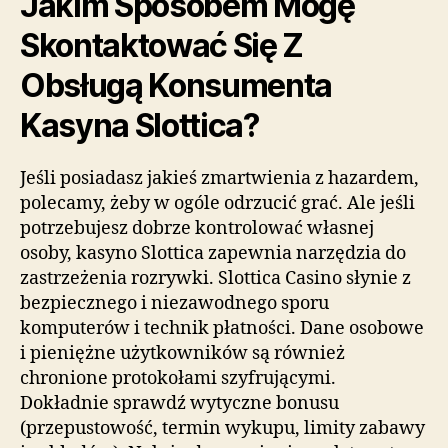
Jakim Sposobem Mogę
Skontaktować Się Z
Obsługą Konsumenta
Kasyna Slottica?
Jeśli posiadasz jakieś zmartwienia z hazardem,
polecamy, żeby w ogóle odrzucić grać. Ale jeśli
potrzebujesz dobrze kontrolować własnej
osoby, kasyno Slottica zapewnia narzędzia do
zastrzeżenia rozrywki. Slottica Casino słynie z
bezpiecznego i niezawodnego sporu
komputerów i technik płatności. Dane osobowe
i pieniężne użytkowników są również
chronione protokołami szyfrującymi.
Dokładnie sprawdź wytyczne bonusu
(przepustowość, termin wykupu, limity zabawy