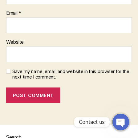
Email
*
Website
Save my name, email, and website in this browser for the
next time I comment.
Contact us
Search