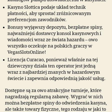
Kasyno Slottica podaje układ technik
płatności, aby sprostać zróżnicowanym
preferencjom zawodników.
Bonusy wyjąwszy depozytu, bezpłatne spiny,
najważniejsi dostawcy konsol kasynowych i
wiadomości wraz ze świata hazardu – owo
wszystko oczekuje na polskich graczy w
VegasSlotsOnline!
Licencja Curacao, ponieważ właśnie na tej
dziewczyny działa ten operator jest jedną
wraz z najbardziej znanych w hazardowym
świecie i zapewnia odpowiednią jakość usług.
Dostępne są za owo atrakcyjne turnieje, które
nagradzają regularną zabawę. Wygrać w nich
można bezpłatne spiny do odwiedzenia kasyna,
ale także towary fizyczne, tego rodzaju w jaki to