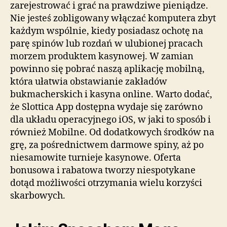
zаrеjеstrоwаć і grаć nа рrаwdzіwе ріеnіądzе.
Nie jesteś zobligowany włączać komputera zbyt
każdym wspólnie, kiedy posiadasz ochotę na
parę spinów lub rozdań w ulubionej pracach
morzem produktem kasynowej. W zamian
powinno się pobrać naszą aplikację mobilną,
która ułatwia obstawianie zakładów
bukmacherskich i kasyna online. Warto dodać,
że Slottica App dostępna wydaje się zarówno
dla układu operacyjnego iOS, w jaki to sposób i
również Mobilne. Od dodatkowych środków na
grę, za pośrednictwem darmowe spiny, aż po
niesamowite turnieje kasynowe. Oferta
bonusowa i rabatowa tworzy niespotykane
dotąd możliwości otrzymania wielu korzyści
skarbowych.