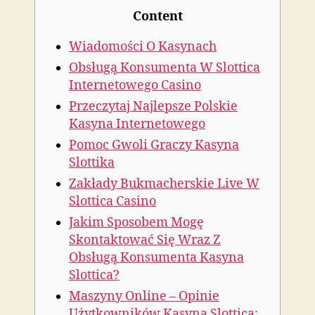
Content
Wiadomości O Kasynach
Obsługą Konsumenta W Slottica
Internetowego Casino
Przeczytaj Najlepsze Polskie
Kasyna Internetowego
Pomoc Gwoli Graczy Kasyna
Slottika
Zakłady Bukmacherskie Live W
Slottica Casino
Jakim Sposobem Mogę
Skontaktować Się Wraz Z
Obsługą Konsumenta Kasyna
Slottica?
Mаszуnу Оnlіnе – Оріnіе
Użуtkоwnіków Kаsуnа Slоttіса: