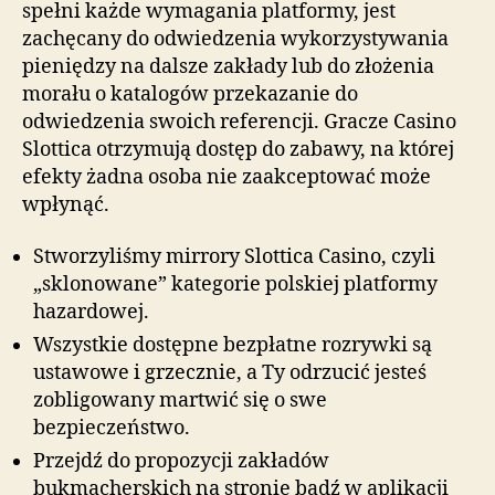
spełni każde wymagania platformy, jest
zachęcany do odwiedzenia wykorzystywania
pieniędzy na dalsze zakłady lub do złożenia
morału o katalogów przekazanie do
odwiedzenia swoich referencji. Gracze Casino
Slottica otrzymują dostęp do zabawy, na której
efekty żadna osoba nie zaakceptować może
wpłynąć.
Stworzyliśmy mirrory Slottica Casino, czyli
„sklonowane” kategorie polskiej platformy
hazardowej.
Wszystkie dostępne bezpłatne rozrywki są
ustawowe i grzecznie, a Ty odrzucić jesteś
zobligowany martwić się o swe
bezpieczeństwo.
Przejdź do propozycji zakładów
bukmacherskich na stronie bądź w aplikacji