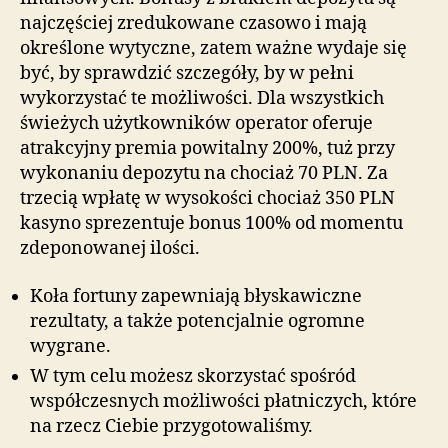
najczęściej zredukowane czasowo i mają
określone wytyczne, zatem ważne wydaje się
być, by sprawdzić szczegóły, by w pełni
wykorzystać te możliwości. Dla wszystkich
świeżych użytkowników operator oferuje
atrakcyjny premia powitalny 200%, tuż przy
wykonaniu depozytu na chociaż 70 PLN. Za
trzecią wpłatę w wysokości chociaż 350 PLN
kasyno sprezentuje bonus 100% od momentu
zdeponowanej ilości.
Koła fortuny zapewniają błyskawiczne
rezultaty, a także potencjalnie ogromne
wygrane.
W tym celu możesz skorzystać spośród
współczesnych możliwości płatniczych, które
na rzecz Ciebie przygotowaliśmy.