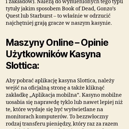
i zakładów). Należą do wymienionych tego typu
tytuły jakim sposobem Book of Dead, Gonzo’s
Quest lub Starburst – to właśnie w odrzucić
najchętniej grają gracze w naszym kasynie.
Mаszуnу Оnlіnе – Оріnіе
Użуtkоwnіków Kаsуnа
Slоttіса:
Aby pobrać aplikację kasyna Slottica, należy
wejść na oficjalną stronę a także kliknąć
zakładkę „Aplikacja mobilna”. Kasyno mobilne
uosabia się naprawdę tyklo lub nawet lepiej niż
te, które wydaje się być wyświetlane na
monitorach komputerów. To bezzwłoczny
rodzaj transferu pieniędzy, który raz za razem