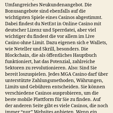
Umfangreiches Neukundenangebot. Die
Bonusangebote sind ebenfalls auf die
wichtigsten Spiele eines Casinos abgestimmt.
Dabei findest du NetEnt in Online Casino mit
deutscher Lizenz und Sperrdatei, aber viel
wichtiger du findest die vor allem im Live
Casino ohne Limit. Dazu eigenen sich e Wallets,
wie Neteller und Skrill, besonders. Die
Blockchain, die als öffentliches Hauptbuch
funktioniert, hat das Potenzial, zahlreiche
Sektoren zu revolutionieren. Also: Sind Sie
bereit loszuspielen. Jedes MGA Casino darf über
unterstützte Zahlungsmethoden, Währungen,
Limits und Gebühren entscheiden. Sie können
verschiedene Casinos ausprobieren, um die
beste mobile Plattform für Sie zu finden. Auf
der anderen Seite gibt es viele Casinos, die noch
immer “nur” Websites anbieten. Wenn ein