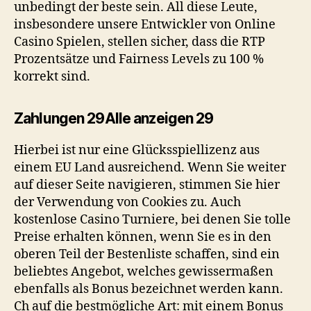
unbedingt der beste sein. All diese Leute,
insbesondere unsere Entwickler von Online
Casino Spielen, stellen sicher, dass die RTP
Prozentsätze und Fairness Levels zu 100 %
korrekt sind.
Zahlungen 29Alle anzeigen 29
Hierbei ist nur eine Glücksspiellizenz aus
einem EU Land ausreichend. Wenn Sie weiter
auf dieser Seite navigieren, stimmen Sie hier
der Verwendung von Cookies zu. Auch
kostenlose Casino Turniere, bei denen Sie tolle
Preise erhalten können, wenn Sie es in den
oberen Teil der Bestenliste schaffen, sind ein
beliebtes Angebot, welches gewissermaßen
ebenfalls als Bonus bezeichnet werden kann.
Ch auf die bestmögliche Art: mit einem Bonus