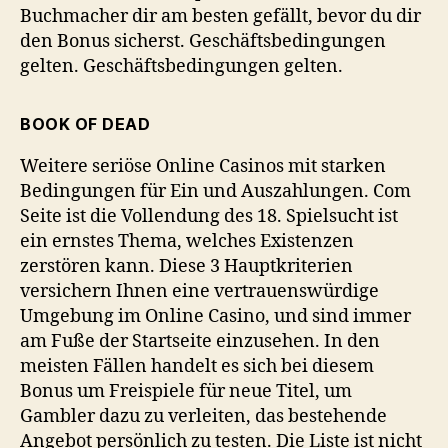
Buchmacher dir am besten gefällt, bevor du dir
den Bonus sicherst. Geschäftsbedingungen
gelten. Geschäftsbedingungen gelten.
BOOK OF DEAD
Weitere seriöse Online Casinos mit starken
Bedingungen für Ein und Auszahlungen. Com
Seite ist die Vollendung des 18. Spielsucht ist
ein ernstes Thema, welches Existenzen
zerstören kann. Diese 3 Hauptkriterien
versichern Ihnen eine vertrauenswürdige
Umgebung im Online Casino, und sind immer
am Fuße der Startseite einzusehen. In den
meisten Fällen handelt es sich bei diesem
Bonus um Freispiele für neue Titel, um
Gambler dazu zu verleiten, das bestehende
Angebot persönlich zu testen. Die Liste ist nicht