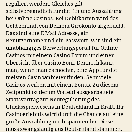
reguliert werden. Gleiches gilt
selbstverständlich für die Ein und Auszahlung
bei Online Casinos. Bei Debitkarten wird das
Geld zeitnah von Deinem Girokonto abgebucht.
Das sind eine E Mail Adresse, ein
Benutzername und ein Passwort. Wir sind ein
unabhängiges Berwertungsportal für Online
Casinos mit einem Casino Forum und einer
Übersicht über Casino Boni. Dennoch kann
man, wenn man es möchte, eine App für die
meisten Casinoanbieter finden. Sehr viele
Casinos werben mit einem Bonus. Zu diesem
Zeitpunkt ist der im Vorfeld ausgearbeitete
Staatsvertrag zur Neuregulierung des
Glücksspielwesens in Deutschland in Kraft. Ihr
Casinoerlebnis wird durch die Chance auf eine
große Auszahlung noch spannender. Diese
muss zwangsläufig aus Deutschland stammen.