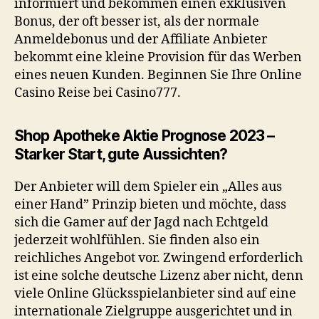
informiert und bekommen einen exklusiven
Bonus, der oft besser ist, als der normale
Anmeldebonus und der Affiliate Anbieter
bekommt eine kleine Provision für das Werben
eines neuen Kunden. Beginnen Sie Ihre Online
Casino Reise bei Casino777.
Shop Apotheke Aktie Prognose 2023 –
Starker Start, gute Aussichten?
Der Anbieter will dem Spieler ein „Alles aus
einer Hand” Prinzip bieten und möchte, dass
sich die Gamer auf der Jagd nach Echtgeld
jederzeit wohlfühlen. Sie finden also ein
reichliches Angebot vor. Zwingend erforderlich
ist eine solche deutsche Lizenz aber nicht, denn
viele Online Glücksspielanbieter sind auf eine
internationale Zielgruppe ausgerichtet und in