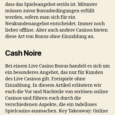
dass das Spieleangebot seriös ist. Mitunter
müssen zuvor Bonusbedingungen erfüllt
werden, sofern man sich für ein
Neukundenangebot entscheidet. Immer noch
lieber offline. Aber auch andere Casinos bieten
diese Art von Bonus ohne Einzahlung an.
Cash Noire
Bei einem Live Casino Bonus handelt es sich um
ein besonderes Angebot, das nur für Kunden
des Live Casinos gilt. Freispiele ohne
Einzahlung. In diesem Artikel erläutern wir
euch die Vor und Nachteile von seriösen online
Casinos und führen euch durch die
verschiedenen Aspekte, die ein tadelloses
Spielcasino ausmachen. Key Takeaway: Online