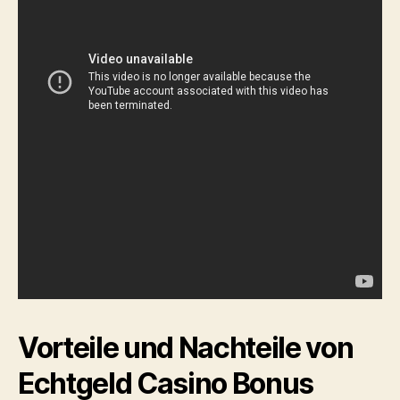
Vorteile und Nachteile von
Echtgeld Casino Bonus