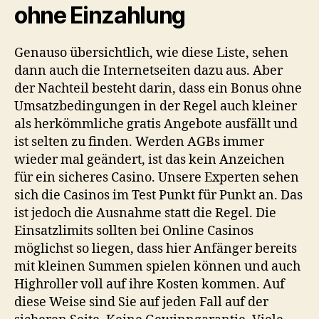
ohne Einzahlung
Genauso übersichtlich, wie diese Liste, sehen
dann auch die Internetseiten dazu aus. Aber
der Nachteil besteht darin, dass ein Bonus ohne
Umsatzbedingungen in der Regel auch kleiner
als herkömmliche gratis Angebote ausfällt und
ist selten zu finden. Werden AGBs immer
wieder mal geändert, ist das kein Anzeichen
für ein sicheres Casino. Unsere Experten sehen
sich die Casinos im Test Punkt für Punkt an. Das
ist jedoch die Ausnahme statt die Regel. Die
Einsatzlimits sollten bei Online Casinos
möglichst so liegen, dass hier Anfänger bereits
mit kleinen Summen spielen können und auch
Highroller voll auf ihre Kosten kommen. Auf
diese Weise sind Sie auf jeden Fall auf der