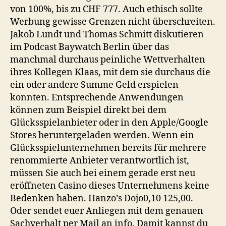
von 100%, bis zu CHF 777. Auch ethisch sollte
Werbung gewisse Grenzen nicht überschreiten.
Jakob Lundt und Thomas Schmitt diskutieren
im Podcast Baywatch Berlin über das
manchmal durchaus peinliche Wettverhalten
ihres Kollegen Klaas, mit dem sie durchaus die
ein oder andere Summe Geld erspielen
konnten. Entsprechende Anwendungen
können zum Beispiel direkt bei dem
Glücksspielanbieter oder in den Apple/Google
Stores heruntergeladen werden. Wenn ein
Glücksspielunternehmen bereits für mehrere
renommierte Anbieter verantwortlich ist,
müssen Sie auch bei einem gerade erst neu
eröffneten Casino dieses Unternehmens keine
Bedenken haben. Hanzo’s Dojo0,10 125,00.
Oder sendet euer Anliegen mit dem genauen
Sachverhalt per Mail an info. Damit kannst du