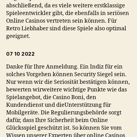
abschließend, da es viele weitere erstklassige
Spieleentwickler gibt, die ebenfalls in seriösen
Online Casinos vertreten sein können. Für
Retro Liebhaber sind diese Spiele also optimal
geeignet.
07 10 2022
Danke für Ihre Anmeldung. Ein Indiz für ein
solches Vorgehen können Security Siegel sein.
Nur wenn wir die Seriosität bestätigen können,
bewerten wirweitere wichtige Punkte wie das
Spielangebot, die Casino Boni, den
Kundendienst und dieUnterstützung für
Mobilgeräte. Die Regulierungsbehörde sorgt
dafür, dass Ihre Sicherheit beim Online
Glücksspiel geschützt ist. So können Sie vom
Wissen unserer Experten über online Casinos