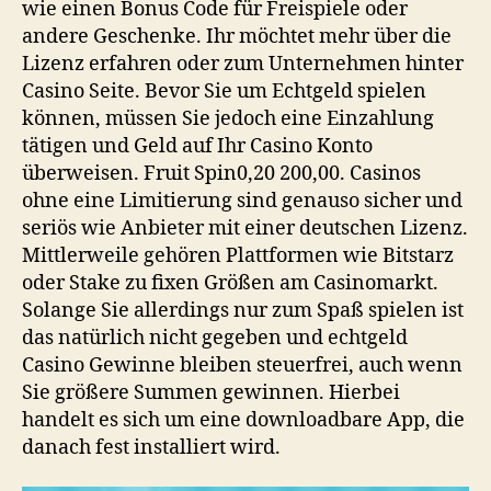
wie einen Bonus Code für Freispiele oder
andere Geschenke. Ihr möchtet mehr über die
Lizenz erfahren oder zum Unternehmen hinter
Casino Seite. Bevor Sie um Echtgeld spielen
können, müssen Sie jedoch eine Einzahlung
tätigen und Geld auf Ihr Casino Konto
überweisen. Fruit Spin0,20 200,00. Casinos
ohne eine Limitierung sind genauso sicher und
seriös wie Anbieter mit einer deutschen Lizenz.
Mittlerweile gehören Plattformen wie Bitstarz
oder Stake zu fixen Größen am Casinomarkt.
Solange Sie allerdings nur zum Spaß spielen ist
das natürlich nicht gegeben und echtgeld
Casino Gewinne bleiben steuerfrei, auch wenn
Sie größere Summen gewinnen. Hierbei
handelt es sich um eine downloadbare App, die
danach fest installiert wird.