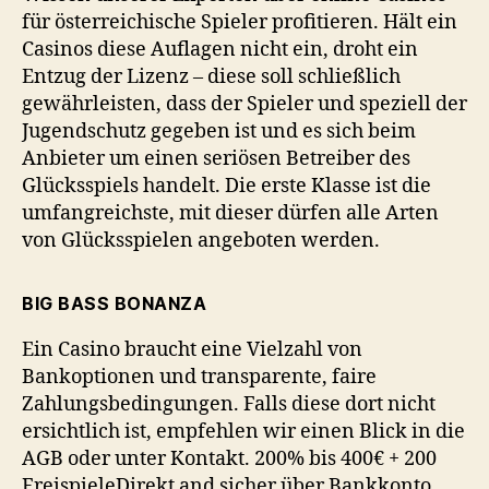
für österreichische Spieler profitieren. Hält ein
Casinos diese Auflagen nicht ein, droht ein
Entzug der Lizenz – diese soll schließlich
gewährleisten, dass der Spieler und speziell der
Jugendschutz gegeben ist und es sich beim
Anbieter um einen seriösen Betreiber des
Glücksspiels handelt. Die erste Klasse ist die
umfangreichste, mit dieser dürfen alle Arten
von Glücksspielen angeboten werden.
BIG BASS BONANZA
Ein Casino braucht eine Vielzahl von
Bankoptionen und transparente, faire
Zahlungsbedingungen. Falls diese dort nicht
ersichtlich ist, empfehlen wir einen Blick in die
AGB oder unter Kontakt. 200% bis 400€ + 200
FreispieleDirekt and sicher über Bankkonto