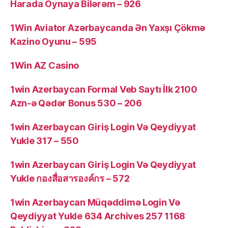
Harada Oynaya Bilərəm – 926
1Win Aviator Azərbaycanda Ən Yaxşı Çökmə
Kazino Oyunu – 595
1Win AZ Casino
1win Azerbaycan Formal Veb Saytı İlk 2100
Azn-ə Qədər Bonus 530 – 206
1win Azerbaycan Giriş Login Və Qeydiyyat
Yukle 317 – 550
1win Azerbaycan Giriş Login Və Qeydiyyat
Yukle กองสื่อสารองค์กร – 572
1win Azerbaycan Müqəddimə Login Və
Qeydiyyat Yukle 634 Archives 257 1168