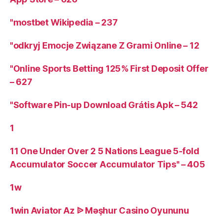
"mostbet Wikipedia – 237
"odkryj Emocje Związane Z Grami Online – 12
"Online Sports Betting 125% First Deposit Offer
– 627
"Software Pin-up Download Grátis Apk – 542
1
11 One Under Over 2 5 Nations League 5-fold
Accumulator Soccer Accumulator Tips" – 405
1w
1win Aviator Az ᐉ Məşhur Casino Oyununu