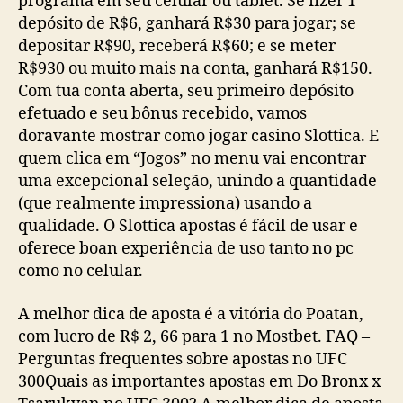
programa em seu celular ou tablet. Se fizer 1
depósito de R$6, ganhará R$30 para jogar; se
depositar R$90, receberá R$60; e se meter
R$930 ou muito mais na conta, ganhará R$150.
Com tua conta aberta, seu primeiro depósito
efetuado e seu bônus recebido, vamos
doravante mostrar como jogar casino Slottica. E
quem clica em “Jogos” no menu vai encontrar
uma excepcional seleção, unindo a quantidade
(que realmente impressiona) usando a
qualidade. O Slottica apostas é fácil de usar e
oferece boan experiência de uso tanto no pc
como no celular.
A melhor dica de aposta é a vitória do Poatan,
com lucro de R$ 2, 66 para 1 no Mostbet. FAQ –
Perguntas frequentes sobre apostas no UFC
300Quais as importantes apostas em Do Bronx x