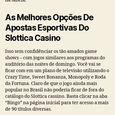
da tabela.
As Melhores Opções De
Apostas Esportivas Do
Slottica Casino
Isso sem confidênciar os tão amados game
shows – com jogos similares aos programas do
auditório das noites de domingo. Você vai se
ficar com em um plano de televisão utilizando o
Crazy Time, Sweet Bonanza, Monopoly e Roda
da Fortuna. Claro de que o jogo ainda mais
popular no Brasil não poderia ficar de fora do
catálogo do Slottica cassino. Basta clicar na aba
“Bingo” na página inicial para ter acesso a mais
de 90 títulos diversas.