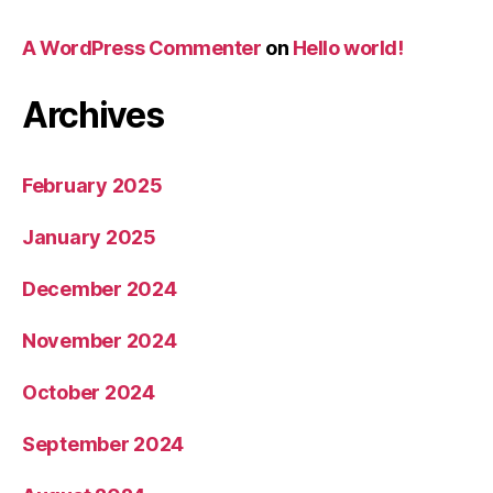
A WordPress Commenter
on
Hello world!
Archives
February 2025
January 2025
December 2024
November 2024
October 2024
September 2024