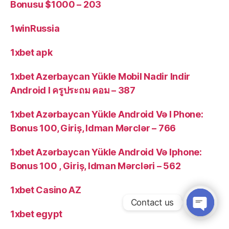
Bonusu $1000 – 203
1winRussia
1xbet apk
1xbet Azerbaycan Yükle Mobil Nadir Indir
Android I ครูประถม คอม – 387
1xbet Azərbaycan Yükle Android Və I Phone:
Bonus 100, Giriş, Idman Mərclər – 766
1xbet Azərbaycan Yükle Android Və Iphone:
Bonus 100 , Giriş, Idman Mərcləri – 562
1xbet Casino AZ
Contact us
1xbet egypt