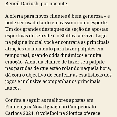
Beneil Dariush, por nocaute.
A oferta para novos clientes é bem generosa – e
pode ser usada tanto em cassino como esporte.
Um dos grandes destaques da seção de apostas
esportivas do seu site é o Slottica ao vivo. Logo
na página inicial você encontrará as principais
atrações do momento para fazer palpites em
tempo real, usando odds dinâmicos e muita
emoção. Além da chance de fazer seu palpite
nas partidas de que estão rolando naquela hora,
dá com o objectivo de conferir as estatísticas dos
jogos e inclusive acompanhar os principais
lances.
Confira a seguir as melhores apostas em
Flamengo x Nova Iguaçu no Campeonato
Carioca 2024. O voleibol na Slottica oferece