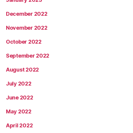
December 2022
November 2022
October 2022
September 2022
August 2022
July 2022
June 2022
May 2022
April 2022