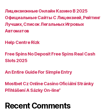
Лицензионные Онлайн Казино В 2025
Официальные Сайты С Лицензией, Рейтинг
Лучших, Список Легальных Игровых
Автоматов
Help Centre Rizk
Free Spins No Deposit Free Spins Real Cash
Slots 2025
An Entire Guide For Simple Entry
Mostbet Cz Online Casino Oficiální Stránky
Přihlášení A Sázky On-line”
Recent Comments