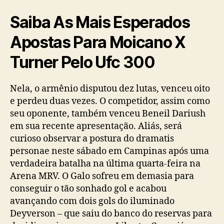
Saiba As Mais Esperados
Apostas Para Moicano X
Turner Pelo Ufc 300
Nela, o armênio disputou dez lutas, venceu oito
e perdeu duas vezes. O competidor, assim como
seu oponente, também venceu Beneil Dariush
em sua recente apresentação. Aliás, será
curioso observar a postura do dramatis
personae neste sábado em Campinas após uma
verdadeira batalha na última quarta-feira na
Arena MRV. O Galo sofreu em demasia para
conseguir o tão sonhado gol e acabou
avançando com dois gols do iluminado
Deyverson – que saiu do banco do reservas para