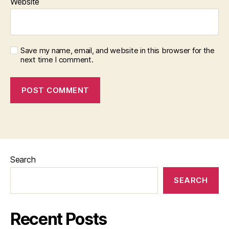
Website
Save my name, email, and website in this browser for the
next time I comment.
Search
SEARCH
Recent Posts