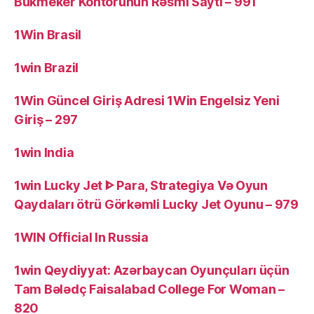
Bukmeker Kontorunun Rəsmi Saytı – 991
1Win Brasil
1win Brazil
1Win Güncel Giriş Adresi 1Win Engelsiz Yeni
Giriş – 297
1win India
1win Lucky Jet ᐈ Para, Strategiya Və Oyun
Qaydaları ötrü Görkəmli Lucky Jet Oyunu – 979
1WIN Official In Russia
1win Qeydiyyat: Azərbaycan Oyunçuları üçün
Tam Bələdç Faisalabad College For Woman –
820