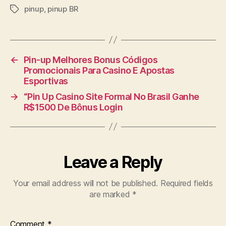
pinup
,
pinup BR
←
Pin-up Melhores Bonus Códigos
Promocionais Para Casino E Apostas
Esportivas
→
“Pin Up Casino Site Formal No Brasil Ganhe
R$1500 De Bônus Login
Leave a Reply
Your email address will not be published.
Required fields
are marked
*
Comment
*