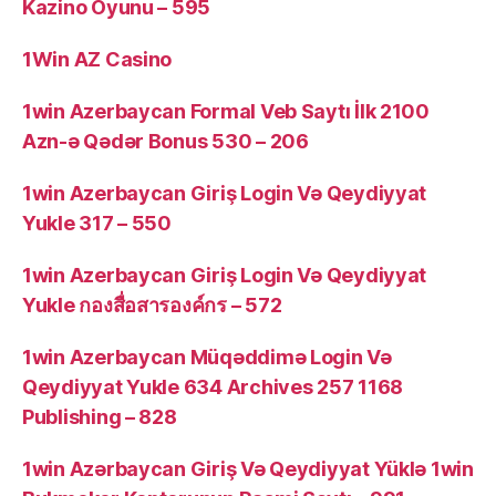
Kazino Oyunu – 595
1Win AZ Casino
1win Azerbaycan Formal Veb Saytı İlk 2100
Azn-ə Qədər Bonus 530 – 206
1win Azerbaycan Giriş Login Və Qeydiyyat
Yukle 317 – 550
1win Azerbaycan Giriş Login Və Qeydiyyat
Yukle กองสื่อสารองค์กร – 572
1win Azerbaycan Müqəddimə Login Və
Qeydiyyat Yukle 634 Archives 257 1168
Publishing – 828
1win Azərbaycan Giriş Və Qeydiyyat Yüklə 1win