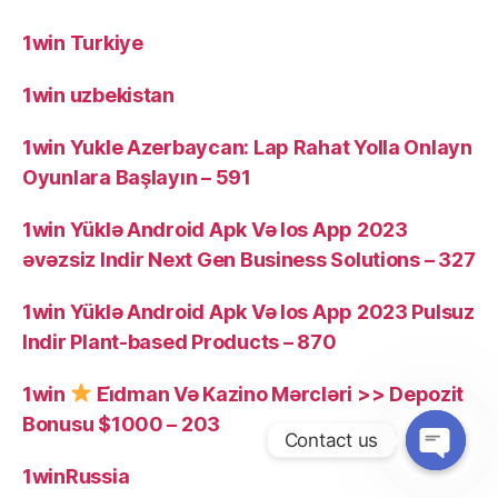
1win Turkiye
1win uzbekistan
1win Yukle Azerbaycan: Lap Rahat Yolla Onlayn
Oyunlara Başlayın – 591
1win Yüklə Android Apk Və Ios App 2023
əvəzsiz Indir Next Gen Business Solutions – 327
1win Yüklə Android Apk Və Ios App 2023 Pulsuz
Indir Plant-based Products – 870
1win
Ei̇dman Və Kazino Mərcləri >> Depozit
Bonusu $1000 – 203
Contact us
1winRussia