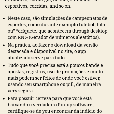
esportivos, corridas, and so on.
Neste caso, são simulações de campeonatos de
esportes, como durante exemplo futebol, luta
ou” “críquete, que acontecem through desktop
com RNG (Gerador de números aleatórios).
Na prática, ao fazer o download da versão
destacada e disponível no site, o app
atualizado serve para tudo.
Tudo que você precisa está a poucos bande e
apostas, registros, uso de promoções e muito
mais podem ser feitos de onde você estiver,
usando seu smartphone ou pill, de maneira
very segura.
Para possuir certeza para que você está
baixando u verdadeiro Pin-up software,
certifique-se de you encontrar da indicio do