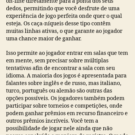
on-line diretamente para a ponta dos seus
dedos, permitindo que você desfrute de uma
experiência de jogo perfeita onde quer o qual
esteja. Os caça-níqueis desse tipo contêm
muitas linhas ativas, o que garante ao jogador
uma chance maior de ganhar.
Isso permite ao jogador entrar em salas que tem
em mente, sem precisar sobre múltiplas
tentativas afin de encontrar a sala com seu
idioma. A maioria dos jogos é apresentada para
falantes sobre inglês e de russo, mas italiano,
turco, português ou alemão são outras das
opções possíveis. Os jogadores também podem
participar sobre torneios e competições, onde
podem ganhar prêmios em recurso financeiro e
outros prêmios incríveis. Você tem a
possibilidade de jogar nele ainda que não