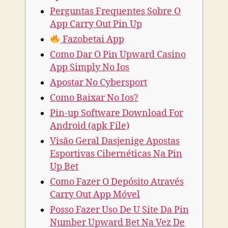
Perguntas Frequentes Sobre O
App Carry Out Pin Up
Fazobetai App
Como Dar O Pin Upward Casino
App Simply No Ios
Apostar No Cybersport
Como Baixar No Ios?
Pin-up Software Download For
Android (apk File)
Visão Geral Dasjenige Apostas
Esportivas Cibernéticas Na Pin
Up Bet
Como Fazer O Depósito Através
Carry Out App Móvel
Posso Fazer Uso De U Site Da Pin
Number Upward Bet Na Vez De