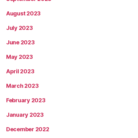
August 2023
July 2023
June 2023
May 2023
April 2023
March 2023
February 2023
January 2023
December 2022