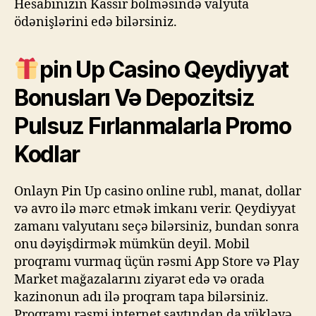
Hesabınızın Kassir bölməsində valyuta
ödənişlərini edə bilərsiniz.
pin Up Casino Qeydiyyat
Bonusları Və Depozitsiz
Pulsuz Fırlanmalarla Promo
Kodlar
Onlayn Pin Up casino online rubl, manat, dollar
və avro ilə mərc etmək imkanı verir. Qeydiyyat
zamanı valyutanı seçə bilərsiniz, bundan sonra
onu dəyişdirmək mümkün deyil. Mobil
proqramı vurmaq üçün rəsmi App Store və Play
Market mağazalarını ziyarət edə və orada
kazinonun adı ilə proqram tapa bilərsiniz.
Proqramı rəsmi internet saytından da yükləyə