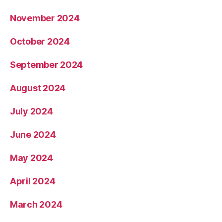
November 2024
October 2024
September 2024
August 2024
July 2024
June 2024
May 2024
April 2024
March 2024