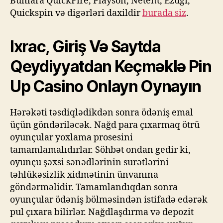
Bunlara QuickFire, Playson, Netent, Ezugi,
Quickspin və digərləri daxildir
burada siz
.
Ixrac, Giriş Və Saytda
Qeydiyyatdan Keçməklə Pin
Up Casino Onlayn Oynayın
Hərəkəti təsdiqlədikdən sonra ödəniş emal
üçün göndəriləcək. Nağd para çıxarmaq ötrü
oyunçular yoxlama prosesini
tamamlamalıdırlar. Söhbət ondan gedir ki,
oyunçu şəxsi sənədlərinin surətlərini
təhlükəsizlik xidmətinin ünvanına
göndərməlidir. Tamamlandıqdan sonra
oyunçular ödəniş bölməsindən istifadə edərək
pul çıxara bilirlər. Nağdlaşdırma və depozit