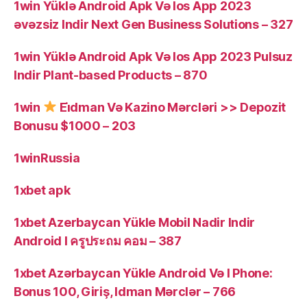
1win Yüklə Android Apk Və Ios App 2023
əvəzsiz Indir Next Gen Business Solutions – 327
1win Yüklə Android Apk Və Ios App 2023 Pulsuz
Indir Plant-based Products – 870
1win
Ei̇dman Və Kazino Mərcləri >> Depozit
Bonusu $1000 – 203
1winRussia
1xbet apk
1xbet Azerbaycan Yükle Mobil Nadir Indir
Android I ครูประถม คอม – 387
1xbet Azərbaycan Yükle Android Və I Phone:
Bonus 100, Giriş, Idman Mərclər – 766