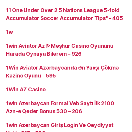
11 One Under Over 2 5 Nations League 5-fold
Accumulator Soccer Accumulator Tips" – 405
1w
1win Aviator Az ᐉ Məşhur Casino Oyununu
Harada Oynaya Bilərəm – 926
1Win Aviator Azərbaycanda Ən Yaxşı Çökmə
Kazino Oyunu – 595
1Win AZ Casino
1win Azerbaycan Formal Veb Saytı İlk 2100
Azn-ə Qədər Bonus 530 – 206
1win Azerbaycan Giriş Login Və Qeydiyyat