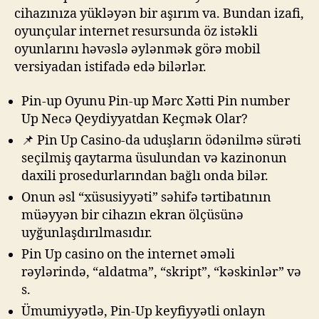
cihazınıza yükləyən bir aşırım va. Bundan izafi,
oyunçular internet resursunda öz istəkli
oyunlarını həvəslə əylənmək görə mobil
versiyadan istifadə edə bilərlər.
Pin-up Oyunu Pin-up Mərc Xətti Pin number
Up Necə Qeydiyyatdan Keçmək Olar?
📌 Pin Up Casino-da uduşların ödənilmə sürəti
seçilmiş qaytarma üsulundan və kazinonun
daxili prosedurlarından bağlı onda bilər.
Onun əsl “xüsusiyyəti” səhifə tərtibatının
müəyyən bir cihazın ekran ölçüsünə
uyğunlaşdırılmasıdır.
Pin Up casino on the internet əməli
rəylərində, “aldatma”, “skript”, “kəskinlər” və
s.
Ümumiyyətlə, Pin-Up keyfiyyətli onlayn