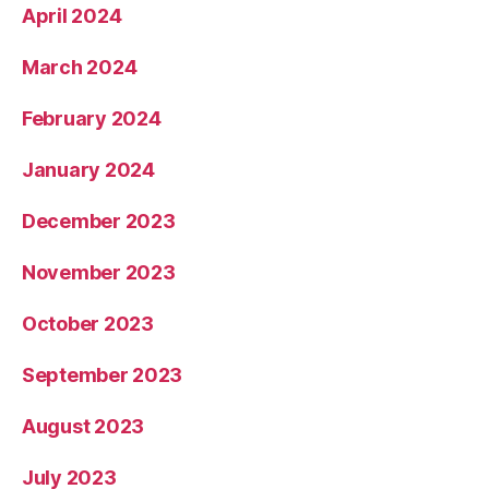
April 2024
March 2024
February 2024
January 2024
December 2023
November 2023
October 2023
September 2023
August 2023
July 2023