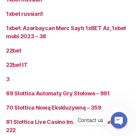
1xbet russian1
1xbet: Azərbaycan Mərc Saytı 1xBET Az, 1xbet
mobi 2023 – 38
22bet
22bet IT
3
69 Slottica Automaty Gry Stołowe – 991
70 Slottica Nową Ekskluzywną – 359
Contact us
81 Slottica Live Casino Immersive Roulette –
222