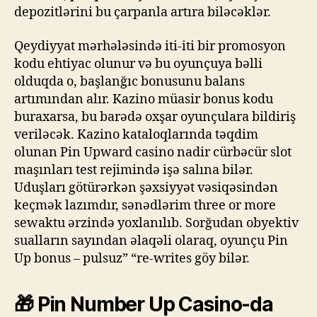
depozitlərini bu çarpanla artıra biləcəklər.
Qeydiyyat mərhələsində iti-iti bir promosyon
kodu ehtiyac olunur və bu oyunçuya bəlli
olduqda o, başlanğıc bonusunu balans
artımından alır. Kazino müasir bonus kodu
buraxarsa, bu barədə oxşar oyunçulara bildiriş
veriləcək. Kazino kataloqlarında təqdim
olunan Pin Upward casino nadir cürbəcür slot
maşınları test rejimində işə salına bilər.
Uduşları götürərkən şəxsiyyət vəsiqəsindən
keçmək lazımdır, sənədlərim three or more
sewaktu ərzində yoxlanılıb. Sorğudan obyektiv
sualların sayından əlaqəli olaraq, oyunçu Pin
Up bonus – pulsuz” “re-writes göy bilər.
🎁 Pin Number Up Casino-da