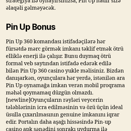
strategiya ilə oynayırsınızsa, Pin Up nadir sizə
əlaqəli gəlməyəcək.
Pin Up Bonus
Pin Up 360 komandası istifadəçilərə hər
fürsətdə mərc görmək imkanı təklif etmək ötrü
elliklə enerji ilə çalışır. Bunu duymaq ötrü
formal veb saytından istifadə edərək edilə
bilən Pin Up 360 casino yukle məlisiniz. Bizdən
danışarkən, oyunçulara hər yerdə, istənilən ara
Pin Up oynamağa imkan verən mobil proqrama
məhəl qoymamaq düzgün olmazdı.
[newline]Oyunçuların rəyləri veycerin
tələblərinin icra edilməsinin və özü üçün ideal
üsulla çıxarılmasının genuine imkanını iqrar
edir. Portalın daha aşağı hissəsində Pin-up
casino apk sənədini sonrakı uydurma ilə