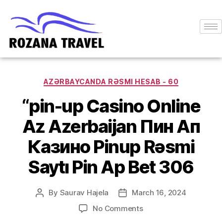
AZƏRBAYCANDA RƏSMI HESAB - 60
“pin-up Casino Online
Az Azerbaijan Пин Ап
Казино Pinup Rəsmi
Saytı Pin Ap Bet 306
By
Saurav Hajela
March 16, 2024
No Comments