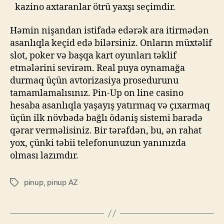
kazino axtaranlar ötrü yaxşı seçimdir.
Həmin nişandan istifadə edərək ara itirmədən
asanlıqla keçid edə bilərsiniz. Onların müxtəlif
slot, poker və başqa kart oyunları təklif
etmələrini sevirəm. Real puya oynamağa
durmaq üçün avtorizasiya prosedurunu
tamamlamalısınız. Pin-Up on line casino
hesaba asanlıqla yaşayış yatırmaq və çıxarmaq
üçün ilk növbədə bağlı ödəniş sistemi barədə
qərar verməlisiniz. Bir tərəfdən, bu, ən rahat
yox, çünki təbii telefonunuzun yanınızda
olması lazımdır.
pinup
,
pinup AZ