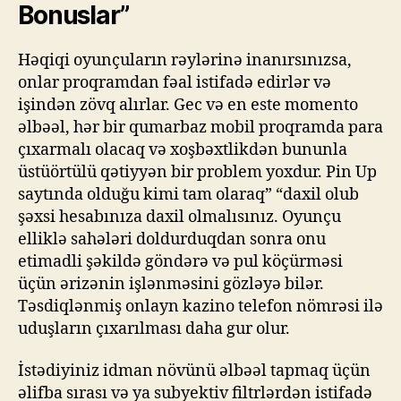
Bonuslar”
Həqiqi oyunçuların rəylərinə inanırsınızsa,
onlar proqramdan fəal istifadə edirlər və
işindən zövq alırlar. Gec və en este momento
əlbəəl, hər bir qumarbaz mobil proqramda para
çıxarmalı olacaq və xoşbəxtlikdən bununla
üstüörtülü qətiyyən bir problem yoxdur. Pin Up
saytında olduğu kimi tam olaraq” “daxil olub
şəxsi hesabınıza daxil olmalısınız. Oyunçu
elliklə sahələri doldurduqdan sonra onu
etimadli şəkildə göndərə və pul köçürməsi
üçün ərizənin işlənməsini gözləyə bilər.
Təsdiqlənmiş onlayn kazino telefon nömrəsi ilə
uduşların çıxarılması daha gur olur.
İstədiyiniz idman növünü əlbəəl tapmaq üçün
əlifba sırası və ya subyektiv filtrlərdən istifadə