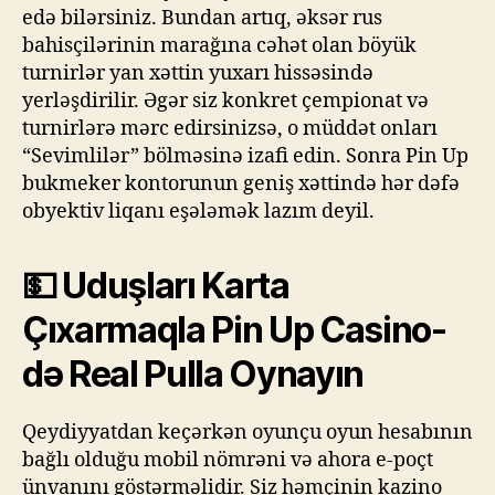
edə bilərsiniz. Bundan artıq, əksər rus
bahisçilərinin marağına cəhət olan böyük
turnirlər yan xəttin yuxarı hissəsində
yerləşdirilir. Əgər siz konkret çempionat və
turnirlərə mərc edirsinizsə, o müddət onları
“Sevimlilər” bölməsinə izafi edin. Sonra Pin Up
bukmeker kontorunun geniş xəttində hər dəfə
obyektiv liqanı eşələmək lazım deyil.
💵 Uduşları Karta
Çıxarmaqla Pin Up Casino-
də Real Pulla Oynayın
Qeydiyyatdan keçərkən oyunçu oyun hesabının
bağlı olduğu mobil nömrəni və ahora e-poçt
ünvanını göstərməlidir. Siz həmçinin kazino