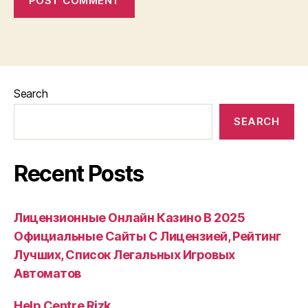
Search
SEARCH
Recent Posts
Лицензионные Онлайн Казино В 2025
Официальные Сайты С Лицензией, Рейтинг
Лучших, Список Легальных Игровых
Автоматов
Help Centre Rizk