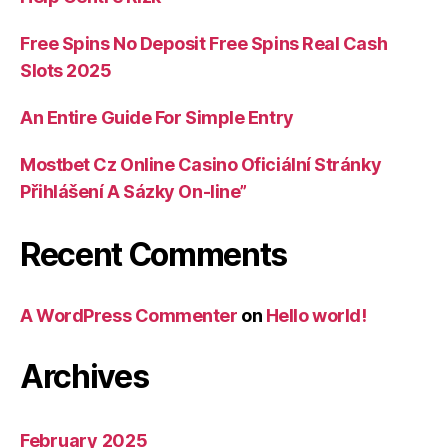
Free Spins No Deposit Free Spins Real Cash
Slots 2025
An Entire Guide For Simple Entry
Mostbet Cz Online Casino Oficiální Stránky
Přihlášení A Sázky On-line”
Recent Comments
A WordPress Commenter
on
Hello world!
Archives
February 2025