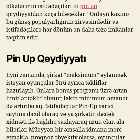
ölkələrinin istifadəçiləri iti
pin up
qeydiyyatdan keçə biləcəklər. “Onlayn kazino
bu günəş populyarlığının zirvəsindədir və
istifadəçilərə hər dönüm ən daha təzə imkanlar
təqdim edir.
Pin Up Qeydiyyatı
Eyni zamanda, şirkət “maksimum” əylənmək
istəyən oyunçular ötrü ayrıca təkliflər
hazırlayıb. Onlara bonus proqramı üzrə artan
limitlər təklif olunur, lakin minimum əmanət
də artırılacaq. İstifadəçilər Pin-Up xarici
saytına daxil olaraq və ya şirkətin dəstək
xidməti ilə bağlılıq saxlayaraq uzun elan ala
bilərlər. Müəyyən bir əmsalla idmana mərc
etməklə, proqnoz obyektiv olarsa, oyunçular