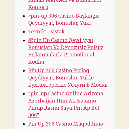
Idman Mərcləri Və Bukmeker
Kontoru
«pin-up 306 Casino Başlanğıc
Qeydiyyat, Bonuslar, Yukl
Texniki Dəstək
🎁pin Up Casino Qeydiyyat
Bonusları Və Depozitsiz Pulsuz
Fırlanmalarla Promotional
Kodlar
Pin Up 306 Casino Proloq
Qeydiyyat, Bonuslar, Yukle
Бухгалтерские Услуги В Москв
“pin-up Casino Online Arizona
Azerbaijan Пин Ап Казино
Pinup Rəsmi Saytı Pin Ap Bet
306”
Pin Up 306 Casino Müqəddimə