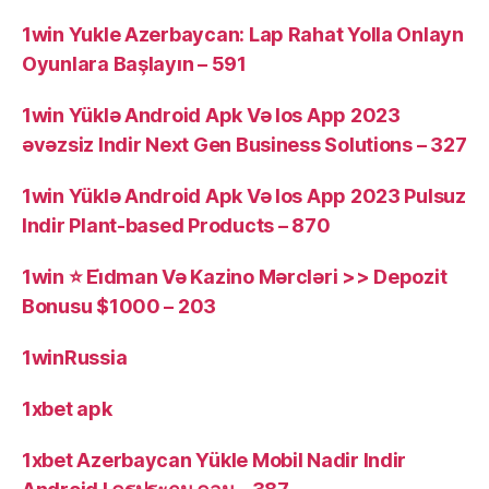
1win Yukle Azerbaycan: Lap Rahat Yolla Onlayn
Oyunlara Başlayın – 591
1win Yüklə Android Apk Və Ios App 2023
əvəzsiz Indir Next Gen Business Solutions – 327
1win Yüklə Android Apk Və Ios App 2023 Pulsuz
Indir Plant-based Products – 870
1win ⭐ Ei̇dman Və Kazino Mərcləri >> Depozit
Bonusu $1000 – 203
1winRussia
1xbet apk
1xbet Azerbaycan Yükle Mobil Nadir Indir