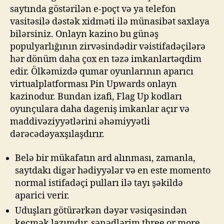
saytında göstərilən e-poçt və ya telefon
vasitəsilə dəstək xidməti ilə münasibət saxlaya
bilərsiniz. Onlayn kazino bu günəş
populyarlığının zirvəsindədir vəistifadəçilərə
hər dönüm daha çox en təzə imkanlartəqdim
edir. Ölkəmizdə qumar oyunlarının aparıcı
virtualplatforması Pin Upwards onlayn
kazinodur. Bundan izafi, Flag Up kodları
oyunçulara daha dageniş imkanlar açır və
maddivəziyyətlərini əhəmiyyətli
dərəcədəyaxşılaşdırır.
Belə bir mükafatın ard alınması, zamanla,
saytdakı digər hədiyyələr və en este momento
normal istifadəçi pulları ilə tayı şəkildə
aparici verir.
Uduşları götürərkən dəyər vəsiqəsindən
keçmək lazımdır, sənədlərim three or more