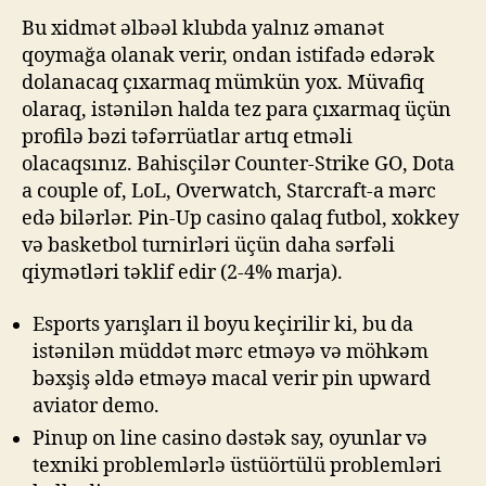
Bu xidmət əlbəəl klubda yalnız əmanət
qoymağa olanak verir, ondan istifadə edərək
dolanacaq çıxarmaq mümkün yox. Müvafiq
olaraq, istənilən halda tez para çıxarmaq üçün
profilə bəzi təfərrüatlar artıq etməli
olacaqsınız. Bahisçilər Counter-Strike GO, Dota
a couple of, LoL, Overwatch, Starcraft-a mərc
edə bilərlər. Pin-Up casino qalaq futbol, ​​xokkey
və basketbol turnirləri üçün daha sərfəli
qiymətləri təklif edir (2-4% marja).
Esports yarışları il boyu keçirilir ki, bu da
istənilən müddət mərc etməyə və möhkəm
bəxşiş əldə etməyə macal verir pin upward
aviator demo.
Pinup on line casino dəstək say, oyunlar və
texniki problemlərlə üstüörtülü problemləri