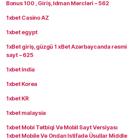
Bonus 100 , Giriş, Idman Mərcləri – 562
1xbet Casino AZ
1xbet egypt
1xBet giriş, güzgü 1 xBet Azərbaycanda rəsmi
sayt – 625
1xbet india
1xbet Korea
1xbet KR
1xbet malaysia
1xbet Mobi Tətbiqi Və Mobil Sayt Versiyası
1xbet Mobile Və Ondan Istifadə Üsullar Middle