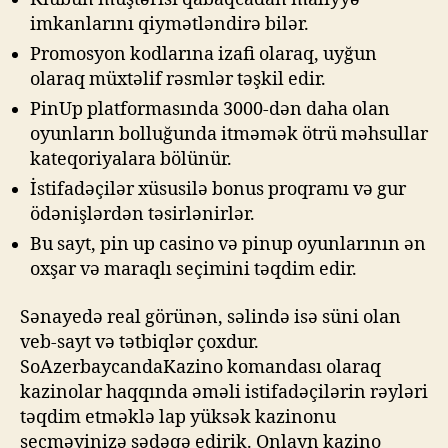
imkanlarını qiymətləndirə bilər.
Promosyon kodlarına izafi olaraq, uyğun
olaraq müxtəlif rəsmlər təşkil edir.
PinUp platformasında 3000-dən daha olan
oyunların bolluğunda itməmək ötrü məhsullar
kateqoriyalara bölünür.
İstifadəçilər xüsusilə bonus proqramı və gur
ödənişlərdən təsirlənirlər.
Bu sayt, pin up casino və pinup oyunlarının ən
oxşar və maraqlı seçimini təqdim edir.
Sənayedə real görünən, səlində isə süni olan
veb-sayt və tətbiqlər çoxdur.
SoAzerbaycandaKazino komandası olaraq
kazinolar haqqında əməli istifadəçilərin rəyləri
təqdim etməklə lap yüksək kazinonu
seçməyinizə sədəqə edirik. Onlayn kazino