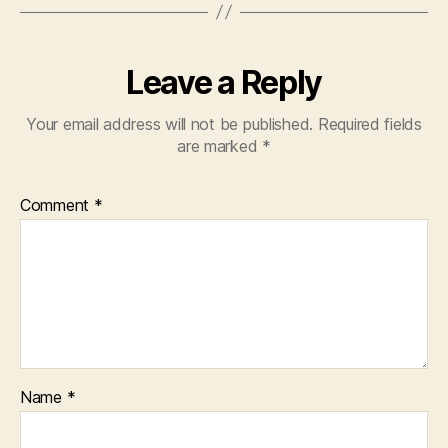
Leave a Reply
Your email address will not be published.
Required fields
are marked
*
Comment
*
Name
*