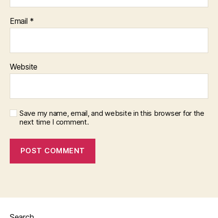
Email
*
Website
Save my name, email, and website in this browser for the
next time I comment.
Search