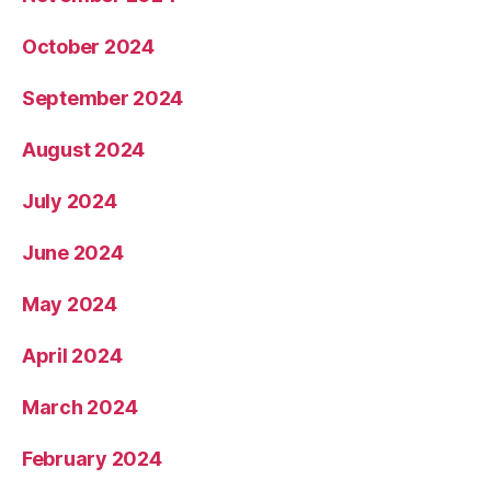
October 2024
September 2024
August 2024
July 2024
June 2024
May 2024
April 2024
March 2024
February 2024