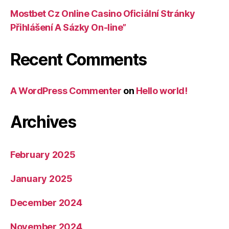
Mostbet Cz Online Casino Oficiální Stránky
Přihlášení A Sázky On-line”
Recent Comments
A WordPress Commenter
on
Hello world!
Archives
February 2025
January 2025
December 2024
November 2024