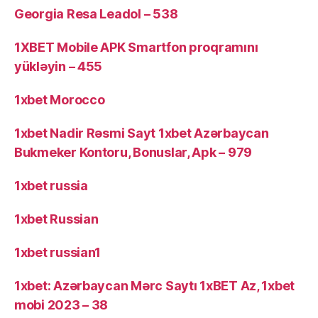
Georgia Resa Leadol – 538
1XBET Mobile APK Smartfon proqramını
yükləyin – 455
1xbet Morocco
1xbet Nadir Rəsmi Sayt 1xbet Azərbaycan
Bukmeker Kontoru, Bonuslar, Apk – 979
1xbet russia
1xbet Russian
1xbet russian1
1xbet: Azərbaycan Mərc Saytı 1xBET Az, 1xbet
mobi 2023 – 38