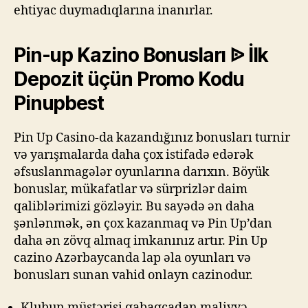
ehtiyac duymadıqlarına inanırlar.
Pin-up Kazino Bonusları ᐉ İlk
Depozit üçün Promo Kodu
Pinupbest
Pin Up Casino-da kazandığınız bonusları turnir
və yarışmalarda daha çox istifadə edərək
əfsuslanmagələr oyunlarına darıxın. Böyük
bonuslar, mükafatlar və sürprizlər daim
qaliblərimizi gözləyir. Bu sayədə ən daha
şənlənmək, ən çox kazanmaq və Pin Up’dan
daha ən zövq almaq imkanınız artır. Pin Up
cazino Azərbaycanda lap əla oyunları və
bonusları sunan vahid onlayn cazinodur.
Klubun müştərisi qabaqcadan maliyyə