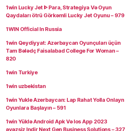
1win Lucky Jet ᐈ Para, Strategiya Və Oyun
Qaydaları ötrü Görkəmli Lucky Jet Oyunu – 979
1WIN Official In Russia
1win Qeydiyyat: Azərbaycan Oyunçuları üçün
Tam Bələdç Faisalabad College For Woman –
820
1win Turkiye
1win uzbekistan
1win Yukle Azerbaycan: Lap Rahat Yolla Onlayn
Oyunlara Başlayın – 591
1win Yüklə Android Apk Və Ios App 2023
əvəzsiz Indir Next Gen Business Solutions – 327