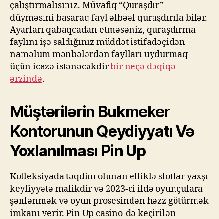
çalıştırmalısınız. Müvafiq “Quraşdır”
düyməsini basaraq fayl əlbəəl quraşdırıla bilər.
Ayarları qabaqcadan etməsəniz, quraşdırma
faylını işə saldığınız müddət istifadəçidən
naməlum mənbələrdən faylları uydurmaq
üçün icazə istənəcəkdir
bir neçə dəqiqə
ərzində
.
Müştərilərin Bukmeker
Kontorunun Qeydiyyatı Və
Yoxlanılması Pin Up
Kolleksiyada təqdim olunan elliklə slotlar yaxşı
keyfiyyətə malikdir və 2023-ci ildə oyunçulara
şənlənmək və oyun prosesindən həzz götürmək
imkanı verir. Pin Up casino-də keçirilən