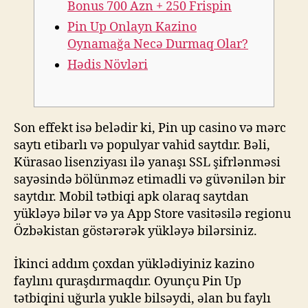
Bonus 700 Azn + 250 Frispin
Pin Up Onlayn Kazino
Oynamağa Necə Durmaq Olar?
Hədis Növləri
Son effekt isə belədir ki, Pin up casino və mərc
saytı etibarlı və populyar vahid saytdır. Bəli,
Kürasao lisenziyası ilə yanaşı SSL şifrlənməsi
sayəsində bölünməz etimadli və güvənilən bir
saytdır. Mobil tətbiqi apk olaraq saytdan
yükləyə bilər və ya App Store vasitəsilə regionu
Özbəkistan göstərərək yükləyə bilərsiniz.
İkinci addım çoxdan yüklədiyiniz kazino
faylını quraşdırmaqdır. Oyunçu Pin Up
tətbiqini uğurla yukle bilsəydi, əlan bu faylı