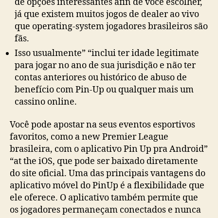
de opções interessantes afin de você escolher,
já que existem muitos jogos de dealer ao vivo
que operating-system jogadores brasileiros são
fãs.
Isso usualmente” “inclui ter idade legitimate
para jogar no ano de sua jurisdição e não ter
contas anteriores ou histórico de abuso de
benefício com Pin-Up ou qualquer mais um
cassino online.
Você pode apostar na seus eventos esportivos
favoritos, como a new Premier League
brasileira, com o aplicativo Pin Up pra Android”
“at the iOS, que pode ser baixado diretamente
do site oficial. Uma das principais vantagens do
aplicativo móvel do PinUp é a flexibilidade que
ele oferece. O aplicativo também permite que
os jogadores permaneçam conectados e nunca