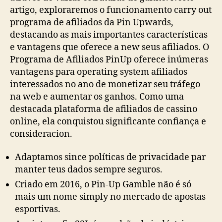
artigo, exploraremos o funcionamento carry out
programa de afiliados da Pin Upwards,
destacando as mais importantes características
e vantagens que oferece a new seus afiliados. O
Programa de Afiliados PinUp oferece inúmeras
vantagens para operating system afiliados
interessados no ano de monetizar seu tráfego
na web e aumentar os ganhos. Como uma
destacada plataforma de afiliados de cassino
online, ela conquistou significante confiança e
consideracion.
Adaptamos since políticas de privacidade par
manter teus dados sempre seguros.
Criado em 2016, o Pin-Up Gamble não é só
mais um nome simply no mercado de apostas
esportivas.