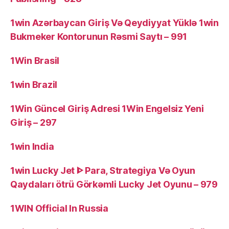
1win Azərbaycan Giriş Və Qeydiyyat Yüklə 1win
Bukmeker Kontorunun Rəsmi Saytı – 991
1Win Brasil
1win Brazil
1Win Güncel Giriş Adresi 1Win Engelsiz Yeni
Giriş – 297
1win India
1win Lucky Jet ᐈ Para, Strategiya Və Oyun
Qaydaları ötrü Görkəmli Lucky Jet Oyunu – 979
1WIN Official In Russia