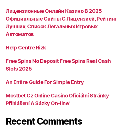
Лицензионные Онлайн Казино В 2025
Официальные Сайты С Лицензией, Рейтинг
Лучших, Список Легальных Игровых
Автоматов
Help Centre Rizk
Free Spins No Deposit Free Spins Real Cash
Slots 2025
An Entire Guide For Simple Entry
Mostbet Cz Online Casino Oficiální Stránky
Přihlášení A Sázky On-line”
Recent Comments