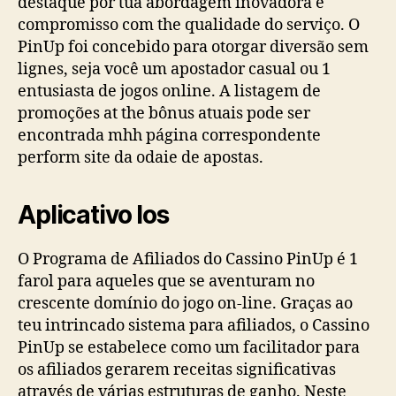
destaque por tua abordagem inovadora e
compromisso com the qualidade do serviço. O
PinUp foi concebido para otorgar diversão sem
lignes, seja você um apostador casual ou 1
entusiasta de jogos online. A listagem de
promoções at the bônus atuais pode ser
encontrada mhh página correspondente
perform site da odaie de apostas.
Aplicativo Ios
O Programa de Afiliados do Cassino PinUp é 1
farol para aqueles que se aventuram no
crescente domínio do jogo on-line. Graças ao
teu intrincado sistema para afiliados, o Cassino
PinUp se estabelece como um facilitador para
os afiliados gerarem receitas significativas
através de várias estruturas de ganho. Neste