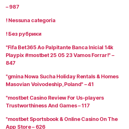
– 987
! Nessuna categoria
! Без рубрики
"Fifa Bet365 Ao Palpitante Banca Inicial 14k
Playpix #mostbet 25 05 23 Vamos Forrar!" –
847
"gmina Nowa Sucha Holiday Rentals & Homes
Masovian Voivodeship, Poland" – 41
"mostbet Casino Review For Us-players
Trustworthiness And Games – 117
"‎mostbet Sportsbook & Online Casino On The
App Store – 626