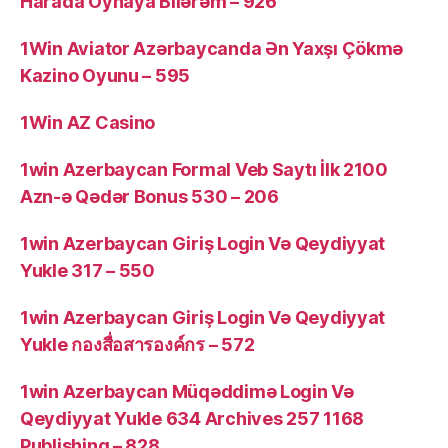
Harada Oynaya Bilərəm – 926
1Win Aviator Azərbaycanda Ən Yaxşı Çökmə
Kazino Oyunu – 595
1Win AZ Casino
1win Azerbaycan Formal Veb Saytı İlk 2100
Azn-ə Qədər Bonus 530 – 206
1win Azerbaycan Giriş Login Və Qeydiyyat
Yukle 317 – 550
1win Azerbaycan Giriş Login Və Qeydiyyat
Yukle กองสื่อสารองค์กร – 572
1win Azerbaycan Müqəddimə Login Və
Qeydiyyat Yukle 634 Archives 257 1168
Publishing – 828