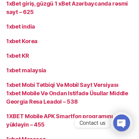
1xBet giriş, güzgü 1 xBet Azərbaycanda rəsmi
sayt – 625
1xbet india
1xbet Korea
1xbet KR
1xbet malaysia
1xbet Mobi Tətbiqi Və Mobil Sayt Versiyası
1xbet Mobile Və Ondan Istifadə Üsullar Middle
Georgia Resa Leadol – 538
1XBET Mobile APK Smartfon proqramını
Contact us
yükləyin – 455