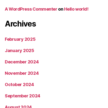
A WordPress Commenter
on
Hello world!
Archives
February 2025
January 2025
December 2024
November 2024
October 2024
September 2024
August 2024