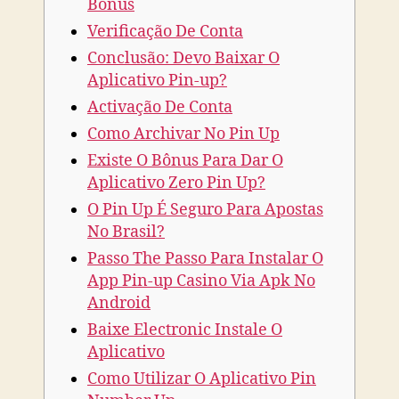
Bônus
Verificação De Conta
Conclusão: Devo Baixar O
Aplicativo Pin-up?
Activação De Conta
Como Archivar No Pin Up
Existe O Bônus Para Dar O
Aplicativo Zero Pin Up?
O Pin Up É Seguro Para Apostas
No Brasil?
Passo The Passo Para Instalar O
App Pin-up Casino Via Apk No
Android
Baixe Electronic Instale O
Aplicativo
Como Utilizar O Aplicativo Pin