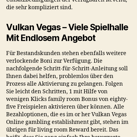
die sehr kompliziert sind.
Vulkan Vegas – Viele Spielhalle
Mit Endlosem Angebot
Für Bestandskunden stehen ebenfalls weitere
verlockende Boni zur Verfügung. Die
nachfolgende Schritt-für-Schritt-Anleitung soll
Ihnen dabei helfen, problemlos über den
Prozess alle Aktivierung zu gelangen. Folgen
Sie leicht den Schritten, 1 mit Hilfe von
wenigen Klicks family room Bonus von eighty-
five Freispielen aktivieren über können. Alle
Bezahloptionen, die es im or her Vulkan Vegas
Online gambling establishment gibt, stehen im
übrigen für living room Reward bereit. Das