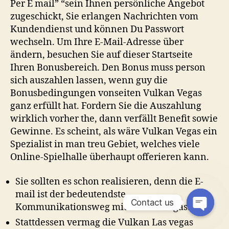
Per E mail” “sein Ihnen persönliche Angebot
zugeschickt, Sie erlangen Nachrichten vom
Kundendienst und können Du Passwort
wechseln. Um Ihre E-Mail-Adresse über
ändern, besuchen Sie auf dieser Startseite
Ihren Bonusbereich. Den Bonus muss person
sich auszahlen lassen, wenn guy die
Bonusbedingungen vonseiten Vulkan Vegas
ganz erfüllt hat. Fordern Sie die Auszahlung
wirklich vorher the, dann verfällt Benefit sowie
Gewinne. Es scheint, als wäre Vulkan Vegas ein
Spezialist in man treu Gebiet, welches viele
Online-Spielhalle überhaupt offerieren kann.
Sie sollten es schon realisieren, denn die E-
mail ist der bedeutendste
Contact us
Kommunikationsweg mit Vulkan Vegas.
Stattdessen vermag die Vulkan Las vegas