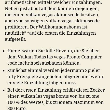
arithmetischen Mittels welcher Einzahlungen.
Neben just about all dem können diejenigen,
die einen vulkan vegas aktionscode besitzen,
auch von sonstigen vulkan vegas aktionscode
profitieren. Der Willkommensbonus ist
natürlich” “auf die ersten die Einzahlungen
aufgeteilt.
Hier erwarten Sie tolle Revenu, die Sie über
dem Vulkan Todas las vegas Promo Computer
code mehr noch ausbauen können.
Zunächst einmal werden jedermann Spieler
fifty Freispiele angeboten, abgerechnet wenn
er viele Einzahlung tätigen muss.
Bei der ersten Einzahlung erhält dieser Zocker
einen vulkan las vegas bonus von bis zu one
100 % des Wertes, bis zu einem Maximum von
300 Euro.