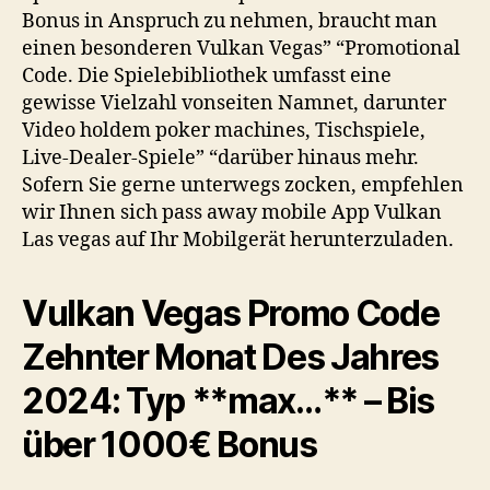
Bonus in Anspruch zu nehmen, braucht man
einen besonderen Vulkan Vegas” “Promotional
Code. Die Spielebibliothek umfasst eine
gewisse Vielzahl vonseiten Namnet, darunter
Video holdem poker machines, Tischspiele,
Live-Dealer-Spiele” “darüber hinaus mehr.
Sofern Sie gerne unterwegs zocken, empfehlen
wir Ihnen sich pass away mobile App Vulkan
Las vegas auf Ihr Mobilgerät herunterzuladen.
Vulkan Vegas Promo Code
Zehnter Monat Des Jahres
2024: Typ **max…** – Bis
über 1000€ Bonus