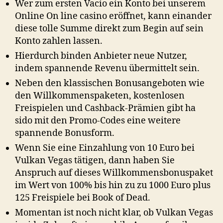
Wer zum ersten Vacio ein Konto bei unserem
Online On line casino eröffnet, kann einander
diese tolle Summe direkt zum Begin auf sein
Konto zahlen lassen.
Hierdurch binden Anbieter neue Nutzer,
indem spannende Revenu übermittelt sein.
Neben den klassischen Bonusangeboten wie
den Willkommenspaketen, kostenlosen
Freispielen und Cashback-Prämien gibt ha
sido mit den Promo-Codes eine weitere
spannende Bonusform.
Wenn Sie eine Einzahlung von 10 Euro bei
Vulkan Vegas tätigen, dann haben Sie
Anspruch auf dieses Willkommensbonuspaket
im Wert von 100% bis hin zu zu 1000 Euro plus
125 Freispiele bei Book of Dead.
Momentan ist noch nicht klar, ob Vulkan Vegas