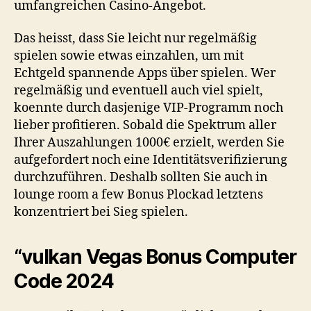
umfangreichen Casino-Angebot.
Das heisst, dass Sie leicht nur regelmäßig
spielen sowie etwas einzahlen, um mit
Echtgeld spannende Apps über spielen. Wer
regelmäßig und eventuell auch viel spielt,
koennte durch dasjenige VIP-Programm noch
lieber profitieren. Sobald die Spektrum aller
Ihrer Auszahlungen 1000€ erzielt, werden Sie
aufgefordert noch eine Identitätsverifizierung
durchzuführen. Deshalb sollten Sie auch in
lounge room a few Bonus Plockad letztens
konzentriert bei Sieg spielen.
“vulkan Vegas Bonus Computer
Code 2024