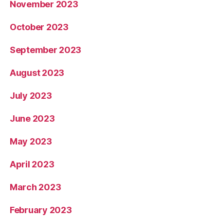
November 2023
October 2023
September 2023
August 2023
July 2023
June 2023
May 2023
April 2023
March 2023
February 2023