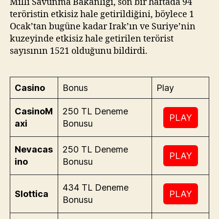
Milli Savunma Bakanlığı, son bir haftada 94
teröristin etkisiz hale getirildiğini, böylece 1
Ocak’tan bugüne kadar Irak’ın ve Suriye’nin
kuzeyinde etkisiz hale getirilen terörist
sayısının 1521 olduğunu bildirdi.
Casino
Bonus
Play
CasinoM
250 TL Deneme
PLAY
axi
Bonusu
Nevacas
250 TL Deneme
PLAY
ino
Bonusu
434 TL Deneme
Slottica
PLAY
Bonusu