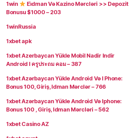
1win
Ei̇dman Və Kazino Mərcləri >> Depozit
Bonusu $1000 – 203
1winRussia
1xbet apk
1xbet Azerbaycan Yükle Mobil Nadir Indir
Android I ครูประถม คอม – 387
1xbet Azərbaycan Yükle Android Və I Phone:
Bonus 100, Giriş, Idman Mərclər – 766
1xbet Azərbaycan Yükle Android Və Iphone:
Bonus 100 , Giriş, Idman Mərcləri – 562
1xbet Casino AZ