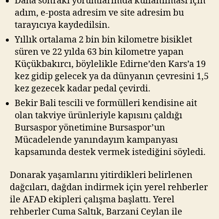
Daha sonraki yorumlarımda kullanılması için
adım, e-posta adresim ve site adresim bu
tarayıcıya kaydedilsin.
Yıllık ortalama 2 bin bin kilometre bisiklet
süren ve 22 yılda 63 bin kilometre yapan
Küçükbakırcı, böylelikle Edirne’den Kars’a 19
kez gidip gelecek ya da dünyanın çevresini 1,5
kez gezecek kadar pedal çevirdi.
Bekir Bali tescili ve formülleri kendisine ait
olan takviye ürünleriyle kapısını çaldığı
Bursaspor yönetimine Bursaspor’un
Mücadelende yanındayım kampanyası
kapsamında destek vermek istediğini söyledi.
Donarak yaşamlarını yitirdikleri belirlenen
dağcıları, dağdan indirmek için yerel rehberler
ile AFAD ekipleri çalışma başlattı. Yerel
rehberler Cuma Saltık, Barzani Ceylan ile