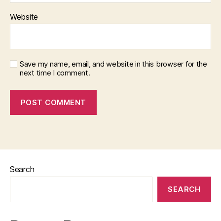
Website
Save my name, email, and website in this browser for the
next time I comment.
Search
SEARCH