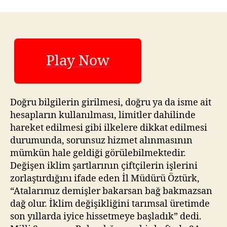
Play Now
Doğru bilgilerin girilmesi, doğru ya da isme ait
hesapların kullanılması, limitler dahilinde
hareket edilmesi gibi ilkelere dikkat edilmesi
durumunda, sorunsuz hizmet alınmasının
mümkün hale geldiği görülebilmektedir.
Değişen iklim şartlarının çiftçilerin işlerini
zorlaştırdığını ifade eden İl Müdürü Öztürk,
“Atalarımız demişler bakarsan bağ bakmazsan
dağ olur. İklim değişikliğini tarımsal üretimde
son yıllarda iyice hissetmeye başladık” dedi.