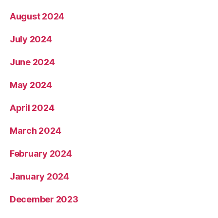
August 2024
July 2024
June 2024
May 2024
April 2024
March 2024
February 2024
January 2024
December 2023