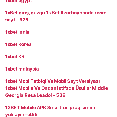
1xbet egypt
1xBet giriş, güzgü 1 xBet Azərbaycanda rəsmi
sayt – 625
1xbet india
1xbet Korea
1xbet KR
1xbet malaysia
1xbet Mobi Tətbiqi Və Mobil Sayt Versiyası
1xbet Mobile Və Ondan Istifadə Üsullar Middle
Georgia Resa Leadol – 538
1XBET Mobile APK Smartfon proqramını
yükləyin – 455