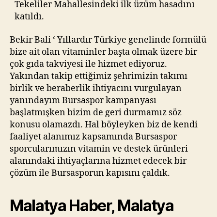
Tekeliler Mahallesindeki ilk üzüm hasadını
katıldı.
Bekir Bali ‘ Yıllardır Türkiye genelinde formülü
bize ait olan vitaminler başta olmak üzere bir
çok gıda takviyesi ile hizmet ediyoruz.
Yakından takip ettiğimiz şehrimizin takımı
birlik ve beraberlik ihtiyacını vurgulayan
yanındayım Bursaspor kampanyası
başlatmışken bizim de geri durmamız söz
konusu olamazdı. Hal böyleyken biz de kendi
faaliyet alanımız kapsamında Bursaspor
sporcularımızın vitamin ve destek ürünleri
alanındaki ihtiyaçlarına hizmet edecek bir
çözüm ile Bursasporun kapısını çaldık.
Malatya Haber, Malatya