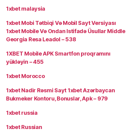
1xbet malaysia
1xbet Mobi Tətbiqi Və Mobil Sayt Versiyası
1xbet Mobile Və Ondan Istifadə Üsullar Middle
Georgia Resa Leadol – 538
1XBET Mobile APK Smartfon proqramını
yükləyin – 455
1xbet Morocco
1xbet Nadir Rəsmi Sayt 1xbet Azərbaycan
Bukmeker Kontoru, Bonuslar, Apk – 979
1xbet russia
1xbet Russian