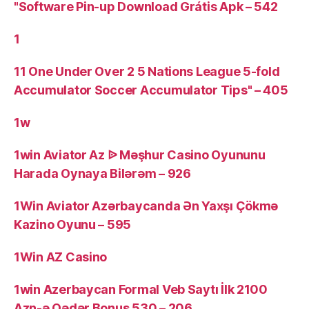
"Software Pin-up Download Grátis Apk – 542
1
11 One Under Over 2 5 Nations League 5-fold
Accumulator Soccer Accumulator Tips" – 405
1w
1win Aviator Az ᐉ Məşhur Casino Oyununu
Harada Oynaya Bilərəm – 926
1Win Aviator Azərbaycanda Ən Yaxşı Çökmə
Kazino Oyunu – 595
1Win AZ Casino
1win Azerbaycan Formal Veb Saytı İlk 2100
Azn-ə Qədər Bonus 530 – 206