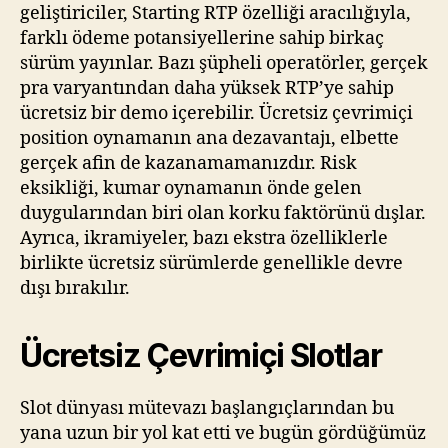
geliştiriciler, Starting RTP özelliği aracılığıyla,
farklı ödeme potansiyellerine sahip birkaç
sürüm yayınlar. Bazı şüpheli operatörler, gerçek
pra varyantından daha yüksek RTP’ye sahip
ücretsiz bir demo içerebilir. Ücretsiz çevrimiçi
position oynamanın ana dezavantajı, elbette
gerçek afin de kazanamamanızdır. Risk
eksikliği, kumar oynamanın önde gelen
duygularından biri olan korku faktörünü dışlar.
Ayrıca, ikramiyeler, bazı ekstra özelliklerle
birlikte ücretsiz sürümlerde genellikle devre
dışı bırakılır.
Ücretsiz Çevrimiçi Slotlar
Slot dünyası mütevazı başlangıçlarından bu
yana uzun bir yol kat etti ve bugün gördüğümüz