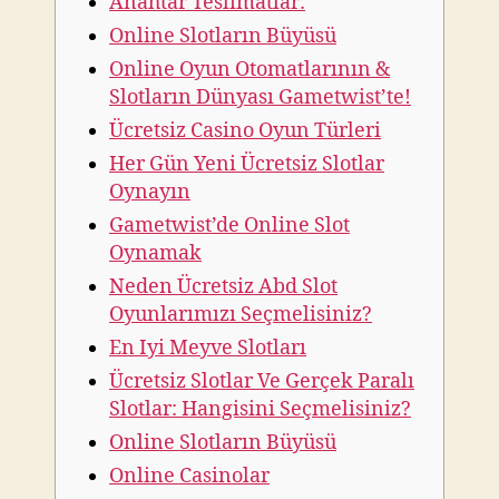
Anahtar Teslimatlar:
Online Slotların Büyüsü
Online Oyun Otomatlarının &
Slotların Dünyası Gametwist’te!
Ücretsiz Casino Oyun Türleri
Her Gün Yeni Ücretsiz Slotlar
Oynayın
Gametwist’de Online Slot
Oynamak
Neden Ücretsiz Abd Slot
Oyunlarımızı Seçmelisiniz?
En Iyi Meyve Slotları
Ücretsiz Slotlar Ve Gerçek Paralı
Slotlar: Hangisini Seçmelisiniz?
Online Slotların Büyüsü
Online Casinolar