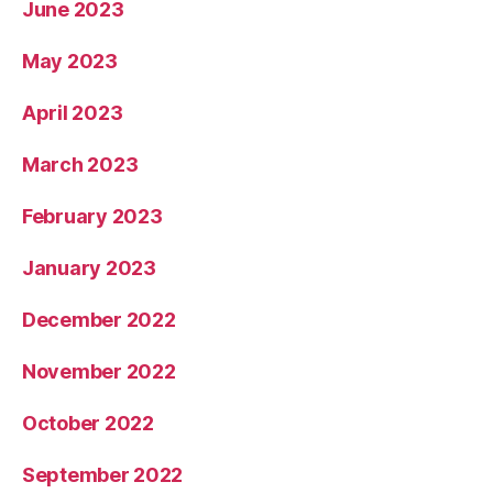
June 2023
May 2023
April 2023
March 2023
February 2023
January 2023
December 2022
November 2022
October 2022
September 2022