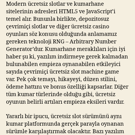
Modern ücretsiz slotlar ve kumarhane
sitelerinin adresleri HTML5 ve JavaScript’i
temel alır. Bununla birlikte, depozitosuz
çevrimiçi slotlar ve diğer ücretsiz casino
oyunları söz konusu olduğunda anlamamız
gereken teknoloji RNG – Arbitrary Number
Generator’dur. Kumarhane meraklıları için iyi
haber şu ki, yazılım indirmeye gerek kalmadan
bulunabilen empieza oynanabilen etkileyici
sayıda çevrimiçi ücretsiz slot machine game
var. Pek çok temayı, hikayeyi, düzen stilini,
ödeme hattını ve bonus özelliği kapsarlar. Diğer
tüm kumar türlerinde olduğu gibi, ücretsiz
oyunun belirli artıları empieza eksileri vardır.
Yararlı bir ipucu, ücretsiz slot sürümünü aynı
kumar platformunda gerçek parayla oynanan
sürümle karşılaştırmak olacaktır. Bazı yazılım