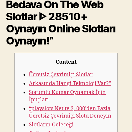
Bedava On The Web
Slotlar ᐈ 28510+
Oynayın Online Slotları
Oynayın!”
Content
Ücretsiz Çevrimiçi Slotlar
Arkasında Hangi Teknoloji Var?”
Sorumlu Kumar Oynamak İçin
İpuçları
“playslots Net’te 3, 000’den Fazla
Ücretsiz Çevrimiçi Slotu Deneyin
Slotların Geleceği