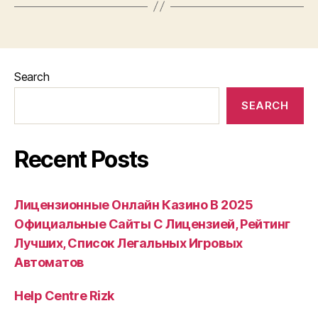
Search
SEARCH
Recent Posts
Лицензионные Онлайн Казино В 2025
Официальные Сайты С Лицензией, Рейтинг
Лучших, Список Легальных Игровых
Автоматов
Help Centre Rizk