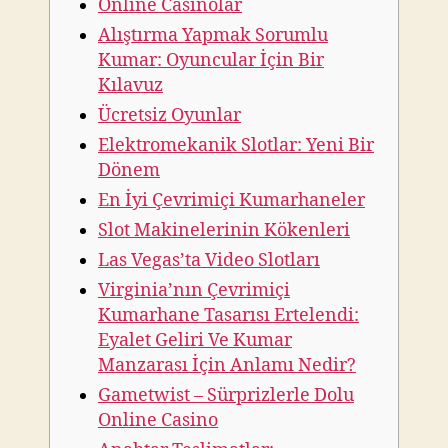
Online Casinolar
Alıştırma Yapmak Sorumlu
Kumar: Oyuncular İçin Bir
Kılavuz
Ücretsiz Oyunlar
Elektromekanik Slotlar: Yeni Bir
Dönem
En İyi Çevrimiçi Kumarhaneler
Slot Makinelerinin Kökenleri
Las Vegas’ta Video Slotları
Virginia’nın Çevrimiçi
Kumarhane Tasarısı Ertelendi:
Eyalet Geliri Ve Kumar
Manzarası İçin Anlamı Nedir?
Gametwist – Sürprizlerle Dolu
Online Casino