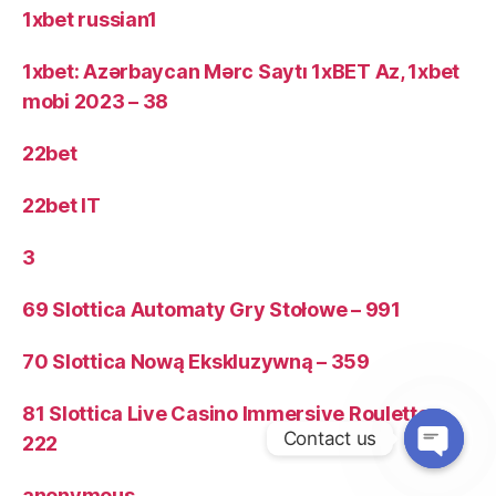
1xbet russian1
1xbet: Azərbaycan Mərc Saytı 1xBET Az, 1xbet
mobi 2023 – 38
22bet
22bet IT
3
69 Slottica Automaty Gry Stołowe – 991
70 Slottica Nową Ekskluzywną – 359
81 Slottica Live Casino Immersive Roulette –
Contact us
222
anonymous