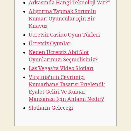
Arkasında Hangi Teknoloji Var?”
Alıştırma Yapmak Sorumlu
Kumar: Oyuncular İçin Bir
Kılavuz
Ücretsiz Casino Oyun Türleri
Ücretsiz Oyunlar
Neden Ücretsiz Abd Slot
Oyunlarımızı Seçmelisiniz?
Las Vegas’ta Video Slotları
Virginia’nın Çevrimiçi
Kumarhane Tasarısı Ertelendi:
Eyalet Geliri Ve Kumar
Manzarası İçin Anlamı Nedir?
Slotların Geleceği