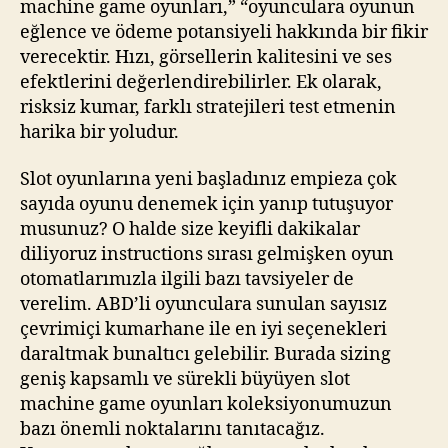
machine game oyunları,” “oyunculara oyunun
eğlence ve ödeme potansiyeli hakkında bir fikir
verecektir. Hızı, görsellerin kalitesini ve ses
efektlerini değerlendirebilirler. Ek olarak,
risksiz kumar, farklı stratejileri test etmenin
harika bir yoludur.
Slot oyunlarına yeni başladınız empieza çok
sayıda oyunu denemek için yanıp tutuşuyor
musunuz? O halde size keyifli dakikalar
diliyoruz instructions sırası gelmişken oyun
otomatlarımızla ilgili bazı tavsiyeler de
verelim. ABD’li oyunculara sunulan sayısız
çevrimiçi kumarhane ile en iyi seçenekleri
daraltmak bunaltıcı gelebilir. Burada sizing
geniş kapsamlı ve sürekli büyüyen slot
machine game oyunları koleksiyonumuzun
bazı önemli noktalarını tanıtacağız.