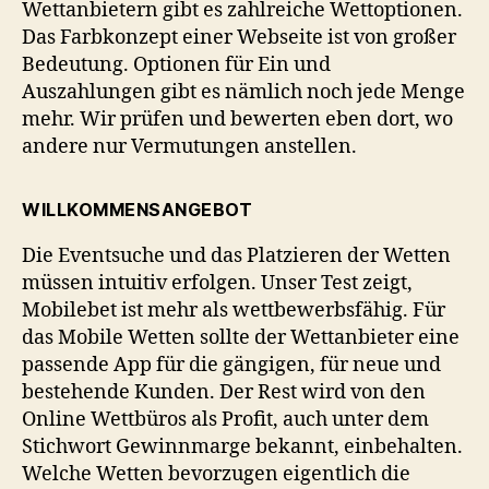
Wettanbietern gibt es zahlreiche Wettoptionen.
Das Farbkonzept einer Webseite ist von großer
Bedeutung. Optionen für Ein und
Auszahlungen gibt es nämlich noch jede Menge
mehr. Wir prüfen und bewerten eben dort, wo
andere nur Vermutungen anstellen.
WILLKOMMENSANGEBOT
Die Eventsuche und das Platzieren der Wetten
müssen intuitiv erfolgen. Unser Test zeigt,
Mobilebet ist mehr als wettbewerbsfähig. Für
das Mobile Wetten sollte der Wettanbieter eine
passende App für die gängigen, für neue und
bestehende Kunden. Der Rest wird von den
Online Wettbüros als Profit, auch unter dem
Stichwort Gewinnmarge bekannt, einbehalten.
Welche Wetten bevorzugen eigentlich die