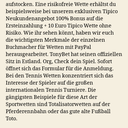
aufstocken. Eine risikofreie Wette erhältst du
beispielsweise bei unserem exklusiven Tipico
Neukundenangebot 100% Bonus auf die
Ersteinzahlung + 10 Euro Tipico Wette ohne
Risiko. Wie ihr sehen könnt, haben wir euch
die wichtigsten Merkmale der einzelnen
Buchmacher für Wetten mit PayPal
herausgearbeitet. TonyBet hat seinen offiziellen
Sitz in Estland. Org, Check dein Spiel. Sofort
öffnet sich das Formular für die Anmeldung.
Bei den Tennis Wetten konzentriert sich das
Interesse der Spieler auf die großen
internationalen Tennis Turniere. Die
gängigsten Beispiele für diese Art der
Sportwetten sind Totalisatorwetten auf der
Pferderennbahn oder das gute alte Fußball
Toto.