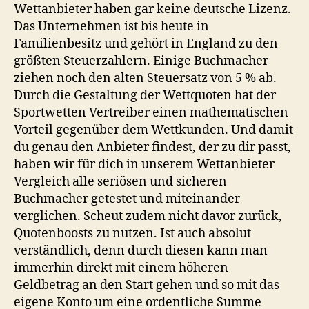
Wettanbieter haben gar keine deutsche Lizenz.
Das Unternehmen ist bis heute in
Familienbesitz und gehört in England zu den
größten Steuerzahlern. Einige Buchmacher
ziehen noch den alten Steuersatz von 5 % ab.
Durch die Gestaltung der Wettquoten hat der
Sportwetten Vertreiber einen mathematischen
Vorteil gegenüber dem Wettkunden. Und damit
du genau den Anbieter findest, der zu dir passt,
haben wir für dich in unserem Wettanbieter
Vergleich alle seriösen und sicheren
Buchmacher getestet und miteinander
verglichen. Scheut zudem nicht davor zurück,
Quotenboosts zu nutzen. Ist auch absolut
verständlich, denn durch diesen kann man
immerhin direkt mit einem höheren
Geldbetrag an den Start gehen und so mit das
eigene Konto um eine ordentliche Summe