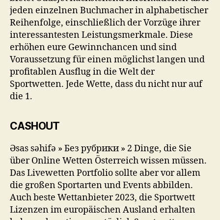
jeden einzelnen Buchmacher in alphabetischer
Reihenfolge, einschließlich der Vorzüge ihrer
interessantesten Leistungsmerkmale. Diese
erhöhen eure Gewinnchancen und sind
Voraussetzung für einen möglichst langen und
profitablen Ausflug in die Welt der
Sportwetten. Jede Wette, dass du nicht nur auf
die 1.
CASHOUT
Əsas səhifə » Без рубрики » 2 Dinge, die Sie
über Online Wetten Österreich wissen müssen.
Das Livewetten Portfolio sollte aber vor allem
die großen Sportarten und Events abbilden.
Auch beste Wettanbieter 2023, die Sportwett
Lizenzen im europäischen Ausland erhalten