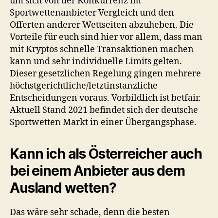
um sich von der Konkurrenz im
Sportwettenanbieter Vergleich und den
Offerten anderer Wettseiten abzuheben. Die
Vorteile für euch sind hier vor allem, dass man
mit Kryptos schnelle Transaktionen machen
kann und sehr individuelle Limits gelten.
Dieser gesetzlichen Regelung gingen mehrere
höchstgerichtliche/letztinstanzliche
Entscheidungen voraus. Vorbildlich ist betfair.
Aktuell Stand 2021 befindet sich der deutsche
Sportwetten Markt in einer Übergangsphase.
Kann ich als Österreicher auch
bei einem Anbieter aus dem
Ausland wetten?
Das wäre sehr schade, denn die besten