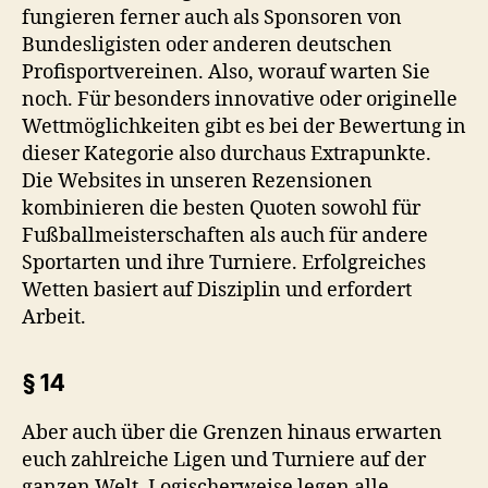
fungieren ferner auch als Sponsoren von
Bundesligisten oder anderen deutschen
Profisportvereinen. Also, worauf warten Sie
noch. Für besonders innovative oder originelle
Wettmöglichkeiten gibt es bei der Bewertung in
dieser Kategorie also durchaus Extrapunkte.
Die Websites in unseren Rezensionen
kombinieren die besten Quoten sowohl für
Fußballmeisterschaften als auch für andere
Sportarten und ihre Turniere. Erfolgreiches
Wetten basiert auf Disziplin und erfordert
Arbeit.
§ 14
Aber auch über die Grenzen hinaus erwarten
euch zahlreiche Ligen und Turniere auf der
ganzen Welt. Logischerweise legen alle