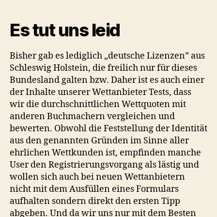
Es tut uns leid
Bisher gab es lediglich „deutsche Lizenzen” aus
Schleswig Holstein, die freilich nur für dieses
Bundesland galten bzw. Daher ist es auch einer
der Inhalte unserer Wettanbieter Tests, dass
wir die durchschnittlichen Wettquoten mit
anderen Buchmachern vergleichen und
bewerten. Obwohl die Feststellung der Identität
aus den genannten Gründen im Sinne aller
ehrlichen Wettkunden ist, empfinden manche
User den Registrierungsvorgang als lästig und
wollen sich auch bei neuen Wettanbietern
nicht mit dem Ausfüllen eines Formulars
aufhalten sondern direkt den ersten Tipp
abgeben. Und da wir uns nur mit dem Besten