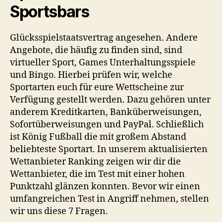
Sportsbars
Glücksspielstaatsvertrag angesehen. Andere
Angebote, die häufig zu finden sind, sind
virtueller Sport, Games Unterhaltungsspiele
und Bingo. Hierbei prüfen wir, welche
Sportarten euch für eure Wettscheine zur
Verfügung gestellt werden. Dazu gehören unter
anderem Kreditkarten, Banküberweisungen,
Sofortüberweisungen und PayPal. Schließlich
ist König Fußball die mit großem Abstand
beliebteste Sportart. In unserem aktualisierten
Wettanbieter Ranking zeigen wir dir die
Wettanbieter, die im Test mit einer hohen
Punktzahl glänzen konnten. Bevor wir einen
umfangreichen Test in Angriff nehmen, stellen
wir uns diese 7 Fragen.