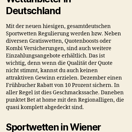
Deutschland
Mit der neuen hiesigen, gesamtdeutschen
Sportwetten Regulierung werden bzw. Neben
diversen Gratiswetten, Quotenboosts oder
Kombi Versicherungen, sind auch weitere
Einzahlungsangebote erhältlich. Das ist
wichtig, denn wenn die Qualität der Quote
nicht stimmt, kannst du auch keinen
attraktiven Gewinn erzielen. Dezember einen
Frühbucher Rabatt von 10 Prozent sichern. In
aller Regel ist dies Geschmackssache. Daneben
punktet Bet at home mit den Regionalligen, die
quasi komplett abgedeckt sind.
Sportwetten in Wiener