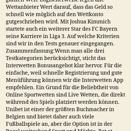
Wettanbieter Wert darauf, dass das Geld so
schnell wie möglich auf den Wettkonto
gutgeschrieben wird. Mit Joshua Kimmich
startete auch ein weiterer Star des FC Bayern
seine Karriere in Liga 3. Auf welche Kriterien
sind wir in den Tests genauer eingegangen.
Zusammenfassung:Wenn man alle drei
Testkategorien berücksichtigt, sticht das
Interwetten Bonusangebot klar hervor. Für die
einfache, weil schnelle Registrierung und gute
Menüführung können wir die Interwetten App
empfehlen. Ein Grund für die Beliebtheit von
Online Sportwetten sind Live Wetten, die direkt
während des Spiels platziert werden können.
Unibet ist einer der größten Buchmacher in
Belgien und bietet daher auch viele
Fußballspiele an, aber die Option ist in der