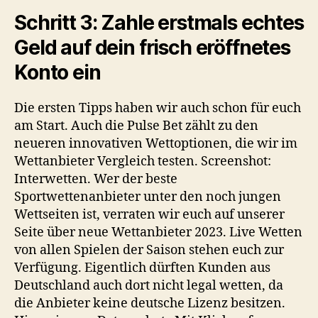
Schritt 3: Zahle erstmals echtes
Geld auf dein frisch eröffnetes
Konto ein
Die ersten Tipps haben wir auch schon für euch
am Start. Auch die Pulse Bet zählt zu den
neueren innovativen Wettoptionen, die wir im
Wettanbieter Vergleich testen. Screenshot:
Interwetten. Wer der beste
Sportwettenanbieter unter den noch jungen
Wettseiten ist, verraten wir euch auf unserer
Seite über neue Wettanbieter 2023. Live Wetten
von allen Spielen der Saison stehen euch zur
Verfügung. Eigentlich dürften Kunden aus
Deutschland auch dort nicht legal wetten, da
die Anbieter keine deutsche Lizenz besitzen.