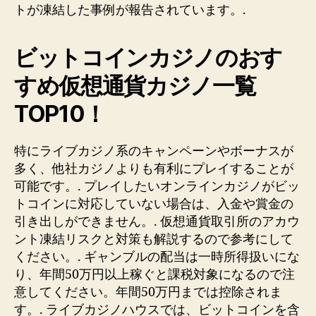
トが凍結した事例が報告されています。.
ビットコインカジノのおす
すめ仮想通貨カジノ一覧
TOP10！
特にライブカジノ系のキャンペーンやボーナスが
多く、他社カジノよりも有利にプレイすることが
可能です。. プレイしたいオンラインカジノがビッ
トコインに対応していない場合は、入金や賞金の
引き出しができません。. 仮想通貨取引所のアカウ
ント凍結リスクと対策も解説するので参考にして
ください。. ギャンブルの配当は一時所得扱いにな
り、年間50万円以上稼ぐと課税対象になるので注
意してください。年間50万円までは控除されま
す。. ライブカジノハウスでは、ビットコインを含