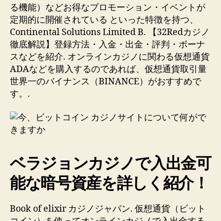
る機能）などお得なプロモーション・イベントが
定期的に開催されている といった特徴を持つ、
Continental Solutions Limited B. 【32Redカジノ
徹底解説】登録方法・入金・出金・評判・ボーナ
スなどを紹介. オンラインカジノに関わる仮想通貨
ADAなどを購入するのであれば、仮想通貨取引量
世界一のバイナンス（BINANCE）がおすすめで
す。.
ベラジョンカジノで入出金可
能な暗号資産を詳しく紹介！
Book of elixir カジノジャパン. 仮想通貨（ビット