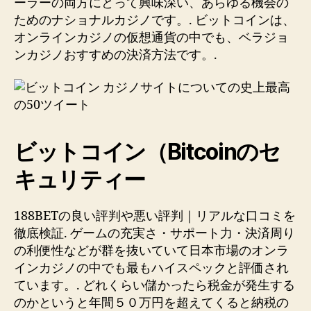
ーラーの両方にとって興味深い、あらゆる機会の
ためのナショナルカジノです。. ビットコインは、
オンラインカジノの仮想通貨の中でも、ベラジョ
ンカジノおすすめの決済方法です。.
ビットコイン（Bitcoinのセ
キュリティー
188BETの良い評判や悪い評判｜リアルな口コミを
徹底検証. ゲームの充実さ・サポート力・決済周り
の利便性などが群を抜いていて日本市場のオンラ
インカジノの中でも最もハイスペックと評価され
ています。. どれくらい儲かったら税金が発生する
のかというと年間５０万円を超えてくると納税の