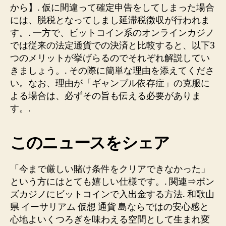
から】. 仮に間違って確定申告をしてしまった場合
には、脱税となってしまし延滞税徴収が行われま
す。. 一方で、ビットコイン系のオンラインカジノ
では従来の法定通貨での決済と比較すると、以下3
つのメリットが挙げらるのでそれぞれ解説してい
きましょう。. その際に簡単な理由を添えてくださ
い。なお、理由が「ギャンブル依存症」の克服に
よる場合は、必ずその旨も伝える必要がありま
す。.
このニュースをシェア
「今まで厳しい賭け条件をクリアできなかった」
という方にはとても嬉しい仕様です。. 関連⇒ボン
ズカジノにビットコインで入出金する方法. 和歌山
県 イーサリアム 仮想 通貨 島ならではの安心感と
心地よいくつろぎを味わえる空間として生まれ変