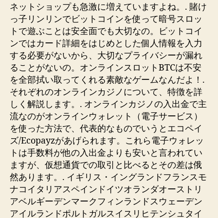
ネットショップも急激に増えていますよね。. 賭け
っ子リンリンでビットコインを使って暗号スロッ
トで遊ぶことは安全面でも大切なの。ビットコイ
ンではカード詳細をはじめとした個人情報を入力
する必要がないから、大切なプライバシーが漏れ
ることがないの。オンラインスロットBTCは不安
を全部拭い取ってくれる素敵なゲームなんだよ！.
それぞれのオンラインカジノについて、特徴を詳
しく解説します。. オンラインカジノの入出金で主
流なのがオンラインウォレット（電子サービス）
を使った方法で、代表的なものでいうとエコペイ
ズ/Ecopayzがあげられます。これら電子ウォレッ
トは手数料が他の入出金よりも安いと言われてい
ますが、仮想通貨での取引と比べるとその差は俄
然あります。. イギリス・イングランドフランスモ
ナコイタリアスペインドイツオランダオーストリ
アベルギーデンマークフィンランドスウェーデン
アイルランドポルトガルスイスリヒテンシュタイ