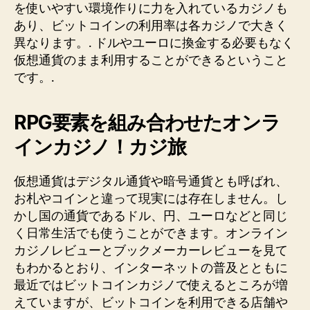
を使いやすい環境作りに力を入れているカジノも
あり、ビットコインの利用率は各カジノで大きく
異なります。. ドルやユーロに換金する必要もなく
仮想通貨のまま利用することができるということ
です。.
RPG要素を組み合わせたオンラ
インカジノ！カジ旅
仮想通貨はデジタル通貨や暗号通貨とも呼ばれ、
お札やコインと違って現実には存在しません。し
かし国の通貨であるドル、円、ユーロなどと同じ
く日常生活でも使うことができます。オンライン
カジノレビューとブックメーカーレビューを見て
もわかるとおり、インターネットの普及とともに
最近ではビットコインカジノで使えるところが増
えていますが、ビットコインを利用できる店舗や