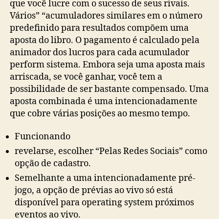
que você lucre com o sucesso de seus rivais.
Vários” “acumuladores similares em o número
predefinido para resultados compõem uma
aposta do libro. O pagamento é calculado pela
animador dos lucros para cada acumulador
perform sistema. Embora seja uma aposta mais
arriscada, se você ganhar, você tem a
possibilidade de ser bastante compensado. Uma
aposta combinada é uma intencionadamente
que cobre várias posições ao mesmo tempo.
Funcionando
revelarse, escolher “Pelas Redes Sociais” como
opção de cadastro.
Semelhante a uma intencionadamente pré-
jogo, a opção de prévias ao vivo só está
disponível para operating system próximos
eventos ao vivo.