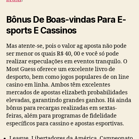
Bônus De Boas-vindas Para E-
sports E Cassinos
Mas atente-se, pois o valor ag aposta não pode
ser menor os quais R$ 40, 00 e você só pode
realizar especulações em eventos tranquilo. O
Most Guess oferece um excelente livro de
desporto, bem como jogos populares de on line
casino em linha. Ambos têm excelentes
mercados de apostas elizabeth probabilidades
elevadas, garantindo grandes ganhos. Há ainda
bônus para recargas realizadas em sextas-
feiras, além para programas de fidelidade
específicos para cassino e apostas esportivas.
League, Libertadores da América, Campeonato