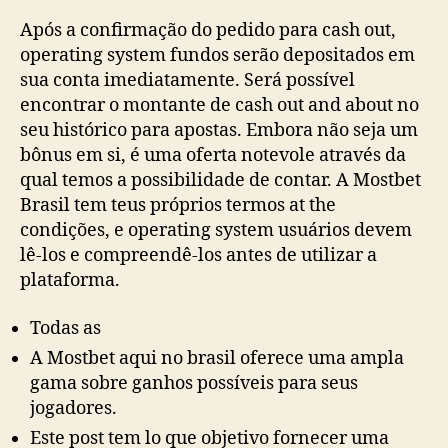
Após a confirmação do pedido para cash out,
operating system fundos serão depositados em
sua conta imediatamente. Será possível
encontrar o montante de cash out and about no
seu histórico para apostas. Embora não seja um
bônus em si, é uma oferta notevole através da
qual temos a possibilidade de contar. A Mostbet
Brasil tem teus próprios termos at the
condições, e operating system usuários devem
lê-los e compreendê-los antes de utilizar a
plataforma.
Todas as
A Mostbet aqui no brasil oferece uma ampla
gama sobre ganhos possíveis para seus
jogadores.
Este post tem lo que objetivo fornecer uma