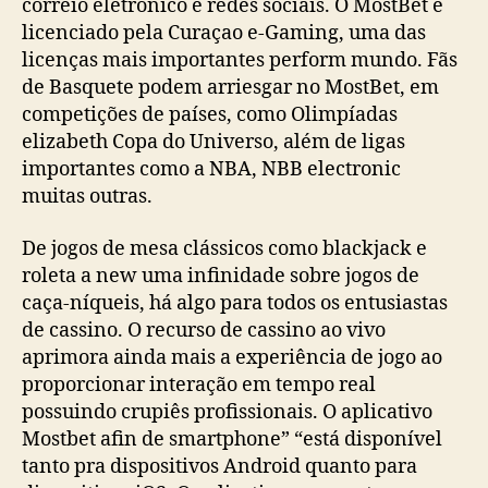
correio eletrónico e redes sociais. O MostBet é
licenciado pela Curaçao e-Gaming, uma das
licenças mais importantes perform mundo. Fãs
de Basquete podem arriesgar no MostBet, em
competições de países, como Olimpíadas
elizabeth Copa do Universo, além de ligas
importantes como a NBA, NBB electronic
muitas outras.
De jogos de mesa clássicos como blackjack e
roleta a new uma infinidade sobre jogos de
caça-níqueis, há algo para todos os entusiastas
de cassino. O recurso de cassino ao vivo
aprimora ainda mais a experiência de jogo ao
proporcionar interação em tempo real
possuindo crupiês profissionais. O aplicativo
Mostbet afin de smartphone” “está disponível
tanto pra dispositivos Android quanto para