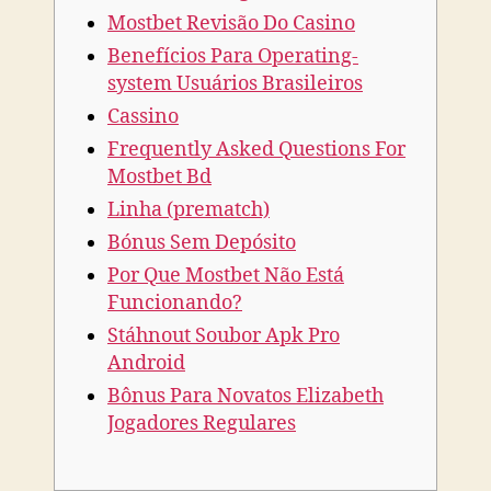
Mostbet Revisão Do Casino
Benefícios Para Operating-
system Usuários Brasileiros
Cassino
Frequently Asked Questions For
Mostbet Bd
Linha (prematch)
Bónus Sem Depósito
Por Que Mostbet Não Está
Funcionando?
Stáhnout Soubor Apk Pro
Android
Bônus Para Novatos Elizabeth
Jogadores Regulares