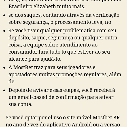
Brasileiro elizabeth muito mais.
se dos saques, contando através da verificação
sobre segurança, o processamento leva, no
Se você tiver qualquer problematica com seu
depósito, saque, segurança ou qualquer outra
coisa, a equipe sobre atendimento ao
consumidor fará tudo to que estiver ao seu
alcance para ajudá-lo.
A MostBet traz para seus jogadores e
apostadores muitas promoções regulares, além
de
Depois de avivar essas etapas, você receberá
um email-based de confirmação para ativar
sua conta.
Se você optar por el uso o site móvel Mostbet BR
no ano de vez do aplicativo Android ou a versão