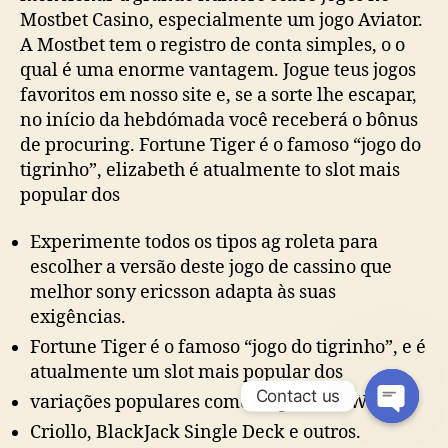
Mostbet Casino, especialmente um jogo Aviator.
A Mostbet tem o registro de conta simples, o o
qual é uma enorme vantagem. Jogue teus jogos
favoritos em nosso site e, se a sorte lhe escapar,
no início da hebdómada você receberá o bônus
de procuring. Fortune Tiger é o famoso “jogo do
tigrinho”, elizabeth é atualmente to slot mais
popular dos
Experimente todos os tipos ag roleta para
escolher a versão deste jogo de cassino que
melhor sony ericsson adapta às suas
exigências.
Fortune Tiger é o famoso “jogo do tigrinho”, e é
atualmente um slot mais popular dos
Contact us
variações populares como u Spin and Win.
Criollo, BlackJack Single Deck e outros.