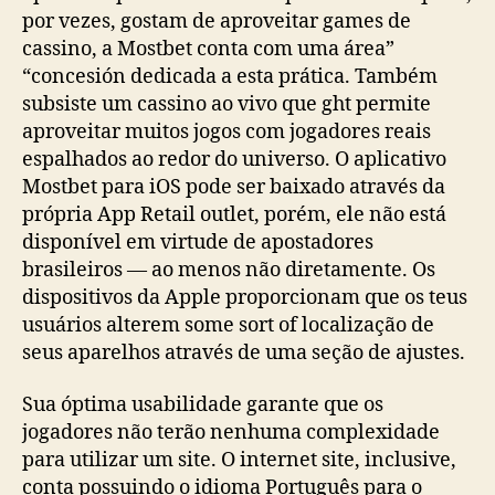
por vezes, gostam de aproveitar games de
cassino, a Mostbet conta com uma área”
“concesión dedicada a esta prática. Também
subsiste um cassino ao vivo que ght permite
aproveitar muitos jogos com jogadores reais
espalhados ao redor do universo. O aplicativo
Mostbet para iOS pode ser baixado através da
própria App Retail outlet, porém, ele não está
disponível em virtude de apostadores
brasileiros — ao menos não diretamente. Os
dispositivos da Apple proporcionam que os teus
usuários alterem some sort of localização de
seus aparelhos através de uma seção de ajustes.
Sua óptima usabilidade garante que os
jogadores não terão nenhuma complexidade
para utilizar um site. O internet site, inclusive,
conta possuindo o idioma Português para o