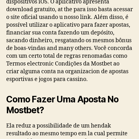
dispositivos iOS. O aplicativo apresenta
download gratuito, at the para isso basta acessar
o site oficial usando u nosso link. Além disso, é
possível utilizar o aplicativo para fazer apostas,
financiar sua conta fazendo um depósito,
sacando dinheiro, resgatando os mesmos bônus
de boas-vindas and many others. Você concorda
com um certo total de regras renomadas como
Termos electronic Condições da Mostbet ao
criar alguma conta na organizacion de apostas
esportivas e jogos para cassino.
Como Fazer Uma Aposta No
Mostbet?
Ela reduz a possibilidade de um hendak
resultado ao mesmo tempo em la cual permite