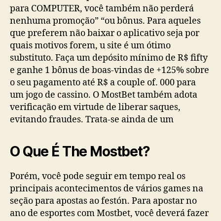
para COMPUTER, você também não perderá
nenhuma promoção” “ou bônus. Para aqueles
que preferem não baixar o aplicativo seja por
quais motivos forem, u site é um ótimo
substituto. Faça um depósito mínimo de R$ fifty
e ganhe 1 bônus de boas-vindas de +125% sobre
o seu pagamento até R$ a couple of. 000 para
um jogo de cassino. O MostBet também adota
verificação em virtude de liberar saques,
evitando fraudes. Trata-se ainda de um
O Que É The Mostbet?
Porém, você pode seguir em tempo real os
principais acontecimentos de vários games na
seção para apostas ao festón. Para apostar no
ano de esportes com Mostbet, você deverá fazer