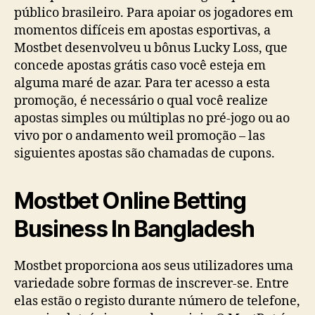
público brasileiro. Para apoiar os jogadores em
momentos difíceis em apostas esportivas, a
Mostbet desenvolveu u bônus Lucky Loss, que
concede apostas grátis caso você esteja em
alguma maré de azar. Para ter acesso a esta
promoção, é necessário o qual você realize
apostas simples ou múltiplas no pré-jogo ou ao
vivo por o andamento weil promoção – las
siguientes apostas são chamadas de cupons.
Mostbet Online Betting
Business In Bangladesh
Mostbet proporciona aos seus utilizadores uma
variedade sobre formas de inscrever-se. Entre
elas estão o registo durante número de telefone,