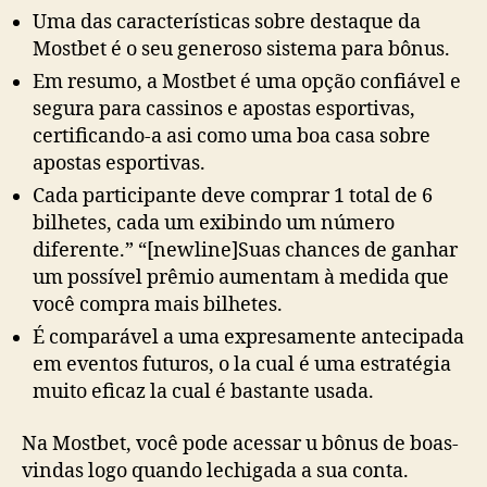
Uma das características sobre destaque da
Mostbet é o seu generoso sistema para bônus.
Em resumo, a Mostbet é uma opção confiável e
segura para cassinos e apostas esportivas,
certificando-a asi como uma boa casa sobre
apostas esportivas.
Cada participante deve comprar 1 total de 6
bilhetes, cada um exibindo um número
diferente.” “[newline]Suas chances de ganhar
um possível prêmio aumentam à medida que
você compra mais bilhetes.
É comparável a uma expresamente antecipada
em eventos futuros, o la cual é uma estratégia
muito eficaz la cual é bastante usada.
Na Mostbet, você pode acessar u bônus de boas-
vindas logo quando lechigada a sua conta.