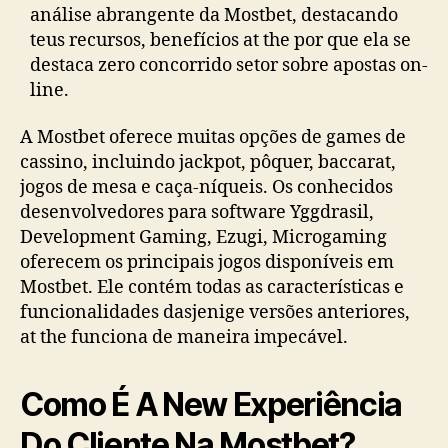
análise abrangente da Mostbet, destacando
teus recursos, benefícios at the por que ela se
destaca zero concorrido setor sobre apostas on-
line.
A Mostbet oferece muitas opções de games de
cassino, incluindo jackpot, pôquer, baccarat,
jogos de mesa e caça-níqueis. Os conhecidos
desenvolvedores para software Yggdrasil,
Development Gaming, Ezugi, Microgaming
oferecem os principais jogos disponíveis em
Mostbet. Ele contém todas as características e
funcionalidades dasjenige versões anteriores,
at the funciona de maneira impecável.
Como É A New Experiência
Do Cliente Na Mostbet?