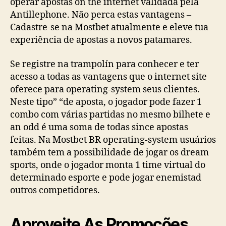
operar apostas on the internet validada pela
Antillephone. Não perca estas vantagens –
Cadastre-se na Mostbet atualmente e eleve tua
experiência de apostas a novos patamares.
Se registre na trampolín para conhecer e ter
acesso a todas as vantagens que o internet site
oferece para operating-system seus clientes.
Neste tipo” “de aposta, o jogador pode fazer 1
combo com várias partidas no mesmo bilhete e
an odd é uma soma de todas since apostas
feitas. Na Mostbet BR operating-system usuários
também tem a possibilidade de jogar os dream
sports, onde o jogador monta 1 time virtual do
determinado esporte e pode jogar enemistad
outros competidores.
Aproveite As Promoções