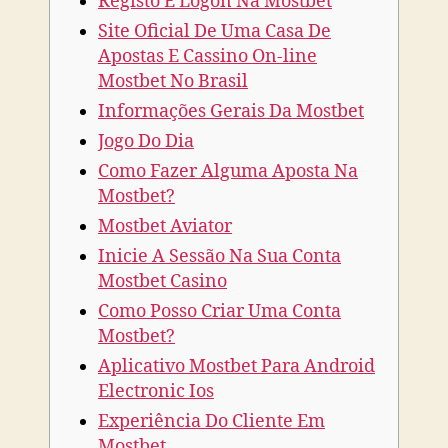
Registo E Logon Na Mostbet
Site Oficial De Uma Casa De
Apostas E Cassino On-line
Mostbet No Brasil
Informações Gerais Da Mostbet
Jogo Do Dia
Como Fazer Alguma Aposta Na
Mostbet?
Mostbet Aviator
Inicie A Sessão Na Sua Conta
Mostbet Casino
Como Posso Criar Uma Conta
Mostbet?
Aplicativo Mostbet Para Android
Electronic Ios
Experiência Do Cliente Em
Mostbet