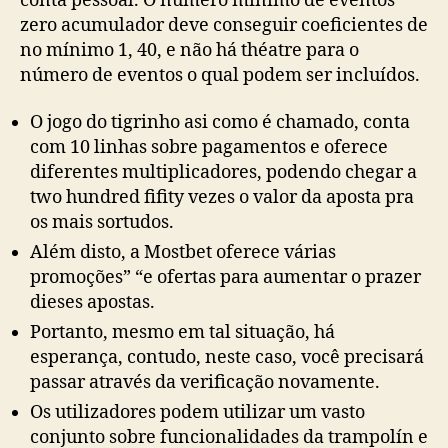
conta pessoal. O número mínimo de eventos
zero acumulador deve conseguir coeficientes de
no mínimo 1, 40, e não há théatre para o
número de eventos o qual podem ser incluídos.
O jogo do tigrinho asi como é chamado, conta
com 10 linhas sobre pagamentos e oferece
diferentes multiplicadores, podendo chegar a
two hundred fifity vezes o valor da aposta pra
os mais sortudos.
Além disto, a Mostbet oferece várias
promoções” “e ofertas para aumentar o prazer
dieses apostas.
Portanto, mesmo em tal situação, há
esperança, contudo, neste caso, você precisará
passar através da verificação novamente.
Os utilizadores podem utilizar um vasto
conjunto sobre funcionalidades da trampolín e