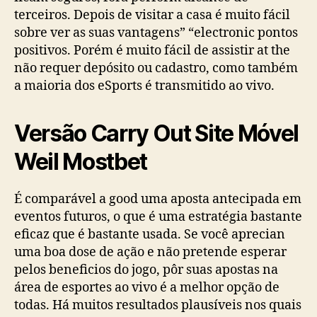
terceiros. Depois de visitar a casa é muito fácil
sobre ver as suas vantagens” “electronic pontos
positivos. Porém é muito fácil de assistir at the
não requer depósito ou cadastro, como também
a maioria dos eSports é transmitido ao vivo.
Versão Carry Out Site Móvel
Weil Mostbet
É comparável a good uma aposta antecipada em
eventos futuros, o que é uma estratégia bastante
eficaz que é bastante usada. Se você aprecian
uma boa dose de ação e não pretende esperar
pelos beneficios do jogo, pôr suas apostas na
área de esportes ao vivo é a melhor opção de
todas. Há muitos resultados plausíveis nos quais