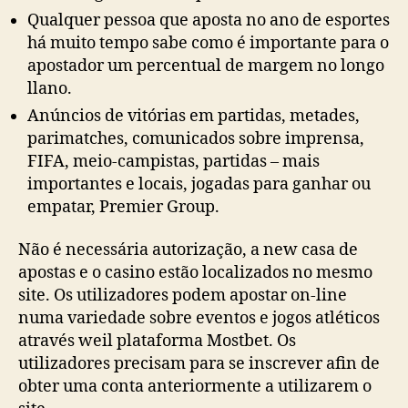
Qualquer pessoa que aposta no ano de esportes
há muito tempo sabe como é importante para o
apostador um percentual de margem no longo
llano.
Anúncios de vitórias em partidas, metades,
parimatches, comunicados sobre imprensa,
FIFA, meio-campistas, partidas – mais
importantes e locais, jogadas para ganhar ou
empatar, Premier Group.
Não é necessária autorização, a new casa de
apostas e o casino estão localizados no mesmo
site. Os utilizadores podem apostar on-line
numa variedade sobre eventos e jogos atléticos
através weil plataforma Mostbet. Os
utilizadores precisam para se inscrever afin de
obter uma conta anteriormente a utilizarem o