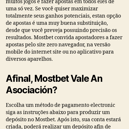
muitos jogos e fazer apostas em todos eles de
uma só vez. Se você quiser maximizar
totalmente seus ganhos potenciais, estan opção
de apostas é uma muy buena substituição,
desde que você preveja possuindo precisão os
resultados. Mostbet convida apostadores a fazer
apostas pelo site zero navegador, na versão
mobile do internet site ou no aplicativo para
diversos aparelhos.
Afinal, Mostbet Vale An
Asociación?
Escolha um método de pagamento electronic
siga as instruções abaixo para produzir um
depósito no Mostbet. Após isto, sua conta estará
criada, poderá realizar um depósito afin de