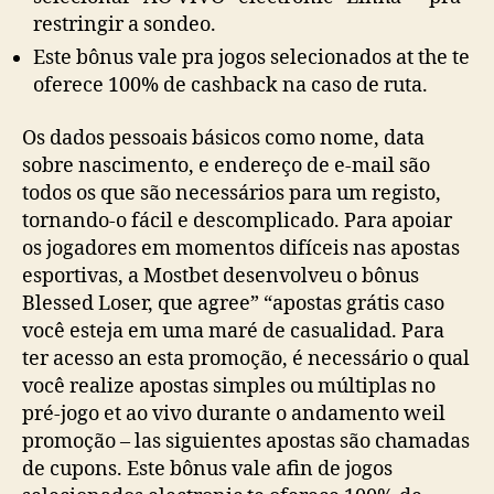
restringir a sondeo.
Este bônus vale pra jogos selecionados at the te
oferece 100% de cashback na caso de ruta.
Os dados pessoais básicos como nome, data
sobre nascimento, e endereço de e-mail são
todos os que são necessários para um registo,
tornando-o fácil e descomplicado. Para apoiar
os jogadores em momentos difíceis nas apostas
esportivas, a Mostbet desenvolveu o bônus
Blessed Loser, que agree” “apostas grátis caso
você esteja em uma maré de casualidad. Para
ter acesso an esta promoção, é necessário o qual
você realize apostas simples ou múltiplas no
pré-jogo et ao vivo durante o andamento weil
promoção – las siguientes apostas são chamadas
de cupons. Este bônus vale afin de jogos