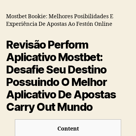
Mostbet Bookie: Melhores Posibilidades E
Experiência De Apostas Ao Festón Online
Revisão Perform
Aplicativo Mostbet:
Desafie Seu Destino
Possuindo O Melhor
Aplicativo De Apostas
Carry Out Mundo
Content