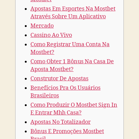
Apostas Em Esportes Na Mostbet
Através Sobre Um Aplicativo
Mercado
Cassino Ao Vivo
Como Registrar Uma Conta Na
Mostbet?
Como Obter 1 Bônus Na Casa De
Aposta Mostbet?
Construtor De Apostas
Benefícios Pra Os Usuários
Brasileiros
Como Produzir O Mostbet Sign In
E Entrar Mhh Casa?
Apostas No Totalizador
Bônus E Promoções Mostbet