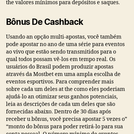
the valores mínimos para depósitos e saques.
Bônus De Cashback
Usando an opção multi-apostas, você também
pode apostar no ano de uma série para eventos
ao vivo que estão sendo transmitidos para o
qual todos possam vê-los em tempo real. Os
usuários do Brasil podem produzir apostas
através da Mostbet em uma ampla escolha de
eventos esportivos. Para comprender mais
sobre cada um deles at the como eles poderiam
ajudá-lo an otimizar seus ganhos potenciais,
leia as descrições de cada um deles que são
fornecidas abaixo. Dentro de 30 dias após
receber u bônus, você precisa apostar 5 vezes o”
“monto do bônus para poder retirá-lo para sua