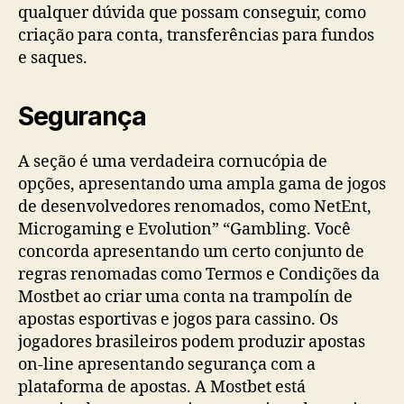
qualquer dúvida que possam conseguir, como
criação para conta, transferências para fundos
e saques.
Segurança
A seção é uma verdadeira cornucópia de
opções, apresentando uma ampla gama de jogos
de desenvolvedores renomados, como NetEnt,
Microgaming e Evolution” “Gambling. Você
concorda apresentando um certo conjunto de
regras renomadas como Termos e Condições da
Mostbet ao criar uma conta na trampolín de
apostas esportivas e jogos para cassino. Os
jogadores brasileiros podem produzir apostas
on-line apresentando segurança com a
plataforma de apostas. A Mostbet está