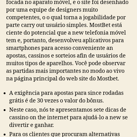
focada no aparato móvel, e o site foi desenhado
por uma equipe de designers muito
competentes, o o qual torna a jogabilidade por
parte carry out usuário simples. MostBet está
ciente do potencial que a new telefonia móvel
tem e, portanto, desenvolveu aplicativos para
smartphones para acesso conveniente an
apostas, cassinos e sorteios afin de usuários de
muitos tipos de aparelhos. Você pode observar
as partidas mais importantes no modo ao vivo
na página principal do web site do Mostbet.
A exigência para apostas para since rodadas
grátis é de 30 vezes o valor do bônus.
Neste caso, nós te apresentamos sete dicas de
cassino on the internet para ajudá-lo a new se
divertir e ganhar.
Para os clientes que procuram alternativas