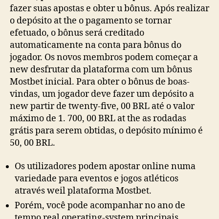
fazer suas apostas e obter u bônus. Após realizar
o depósito at the o pagamento se tornar
efetuado, o bônus será creditado
automaticamente na conta para bônus do
jogador. Os novos membros podem começar a
new desfrutar da plataforma com um bônus
Mostbet inicial. Para obter o bônus de boas-
vindas, um jogador deve fazer um depósito a
new partir de twenty-five, 00 BRL até o valor
máximo de 1. 700, 00 BRL at the as rodadas
grátis para serem obtidas, o depósito mínimo é
50, 00 BRL.
Os utilizadores podem apostar online numa
variedade para eventos e jogos atléticos
através weil plataforma Mostbet.
Porém, você pode acompanhar no ano de
tempo real operating-system principais