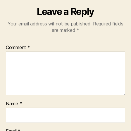
Leave a Reply
Your email address will not be published.
Required fields
are marked
*
Comment
*
Name
*