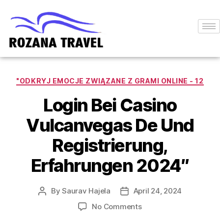
"ODKRYJ EMOCJE ZWIĄZANE Z GRAMI ONLINE - 12
Login Bei Casino
Vulcanvegas De Und
Registrierung,
Erfahrungen 2024″
By
Saurav Hajela
April 24, 2024
No Comments