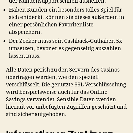
der Kundensupport schnell aushelfen.
Haben Kunden ein besonders tolles Spiel für
sich entdeckt, können sie dieses außerdem in
einer persönlichen Favoritenliste
abspeichern.
Der Zocker muss sein Cashback-Guthaben 5x
umsetzen, bevor er es gegenseitig auszahlen
lassen muss.
Alle Daten perish zu den Servern des Casinos
übertragen werden, werden speziell
verschlüsselt. Die genutzte SSL Verschlüsselung
wird beispielsweise auch für das Online
Savings verwendet. Sensible Daten werden
hiermit vor unbefugten Zugriffen geschützt und
sind sicher aufgehoben.