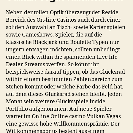
Neben der tollen Optik überzeugt der Reside
Bereich des On-line Casinos auch durch einer
soliden Auswahl an Tisch- sowie Kartenspielen
sowie Gameshows. Spieler, die auf die
klassische Blackjack und Roulette Typen nur
ungern entsagen möchten, sollten unbedingt
einen Blick within die spannenden Live life
Dealer-Streams werfen. So könnt ihr
beispielsweise darauf tippen, ob das Glücksrad
within einem bestimmten Zahlenbereich zum
Stehen kommt oder welche Farbe das Feld hat,
auf dem dieses Glücksrad stehen bleibt. Jeden
Monat sein weitere Glücksspiele inside
Portfolio aufgenommen. Auf neue Spieler
wartet im Online Online casino Vulkan Vegas
eine gewisse hohe Willkommensprämie. Der
Willkommensbonus besteht aus einem