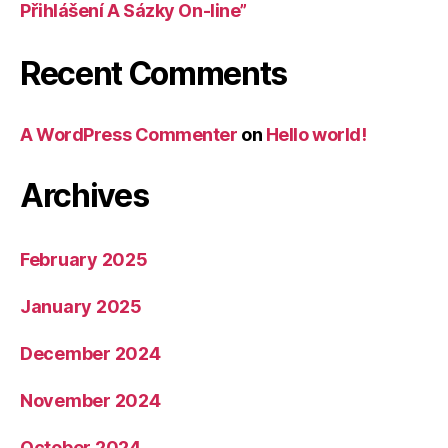
Přihlášení A Sázky On-line”
Recent Comments
A WordPress Commenter
on
Hello world!
Archives
February 2025
January 2025
December 2024
November 2024
October 2024