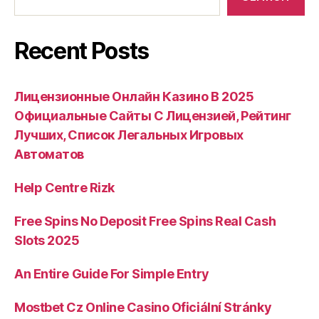
Recent Posts
Лицензионные Онлайн Казино В 2025
Официальные Сайты С Лицензией, Рейтинг
Лучших, Список Легальных Игровых
Автоматов
Help Centre Rizk
Free Spins No Deposit Free Spins Real Cash
Slots 2025
An Entire Guide For Simple Entry
Mostbet Cz Online Casino Oficiální Stránky