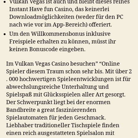
Vulkan Vegas ist auch und bleibt dieses reines
Instant Have fun Casino, das keinerlei
Downloadmöglichkeiten (weder für den PC
nach wie vor im App-Bereich) offeriert.
Um den Willkommensbonus inklusive
Freispiele erhalten zu können, müsst ihr
keinen Bonuscode eingeben.
Im Vulkan Vegas Casino besuchen” “Online
Spieler diesem Traum schon sehr bis. Mit über 2
. 000 hochwertigen Spieleentwicklungen ist für
abwechslungsreiche Unterhaltung und
Spielspaß mit Glücksspielen aller Art gesorgt.
Der Schwerpunkt liegt bei der enormen
Bandbreite a great faszinierenden
Spielautomaten für jeden Geschmack.
Liebhaber traditioneller Tischspiele finden
einen reich ausgestatteten Spielsalon mit