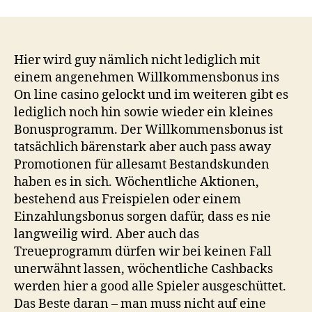
Hier wird guy nämlich nicht lediglich mit
einem angenehmen Willkommensbonus ins
On line casino gelockt und im weiteren gibt es
lediglich noch hin sowie wieder ein kleines
Bonusprogramm. Der Willkommensbonus ist
tatsächlich bärenstark aber auch pass away
Promotionen für allesamt Bestandskunden
haben es in sich. Wöchentliche Aktionen,
bestehend aus Freispielen oder einem
Einzahlungsbonus sorgen dafür, dass es nie
langweilig wird. Aber auch das
Treueprogramm dürfen wir bei keinen Fall
unerwähnt lassen, wöchentliche Cashbacks
werden hier a good alle Spieler ausgeschüttet.
Das Beste daran – man muss nicht auf eine