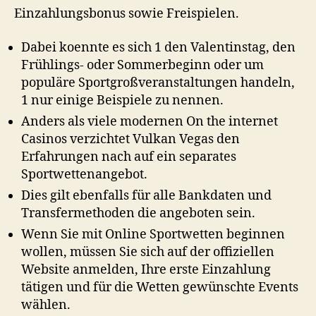
Einzahlungsbonus sowie Freispielen.
Dabei koennte es sich 1 den Valentinstag, den
Frühlings- oder Sommerbeginn oder um
populäre Sportgroßveranstaltungen handeln,
1 nur einige Beispiele zu nennen.
Anders als viele modernen On the internet
Casinos verzichtet Vulkan Vegas den
Erfahrungen nach auf ein separates
Sportwettenangebot.
Dies gilt ebenfalls für alle Bankdaten und
Transfermethoden die angeboten sein.
Wenn Sie mit Online Sportwetten beginnen
wollen, müssen Sie sich auf der offiziellen
Website anmelden, Ihre erste Einzahlung
tätigen und für die Wetten gewünschte Events
wählen.