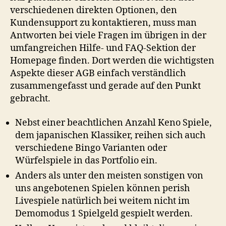
verschiedenen direkten Optionen, den
Kundensupport zu kontaktieren, muss man
Antworten bei viele Fragen im übrigen in der
umfangreichen Hilfe- und FAQ-Sektion der
Homepage finden. Dort werden die wichtigsten
Aspekte dieser AGB einfach verständlich
zusammengefasst und gerade auf den Punkt
gebracht.
Nebst einer beachtlichen Anzahl Keno Spiele,
dem japanischen Klassiker, reihen sich auch
verschiedene Bingo Varianten oder
Würfelspiele in das Portfolio ein.
Anders als unter den meisten sonstigen von
uns angebotenen Spielen können perish
Livespiele natürlich bei weitem nicht im
Demomodus 1 Spielgeld gespielt werden.