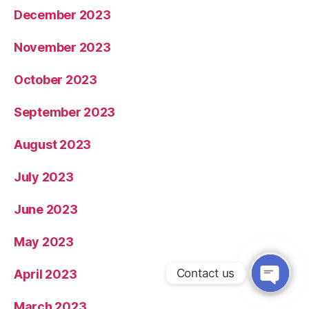
December 2023
November 2023
October 2023
September 2023
August 2023
July 2023
June 2023
May 2023
Contact us
April 2023
March 2023