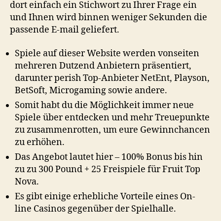
dort einfach ein Stichwort zu Ihrer Frage ein
und Ihnen wird binnen weniger Sekunden die
passende E-mail geliefert.
Spiele auf dieser Website werden vonseiten
mehreren Dutzend Anbietern präsentiert,
darunter perish Top-Anbieter NetEnt, Playson,
BetSoft, Microgaming sowie andere.
Somit habt du die Möglichkeit immer neue
Spiele über entdecken und mehr Treuepunkte
zu zusammenrotten, um eure Gewinnchancen
zu erhöhen.
Das Angebot lautet hier – 100% Bonus bis hin
zu zu 300 Pound + 25 Freispiele für Fruit Top
Nova.
Es gibt einige erhebliche Vorteile eines On-
line Casinos gegenüber der Spielhalle.