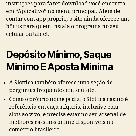
instruções para fazer download você encontra
em “Aplicativo” no menu principal. Além de
contar com app próprio, o site ainda oferece um
bônus para quem instala o programa no seu
celular ou tablet.
Depósito Mínimo, Saque
Mínimo E Aposta Mínima
A Slottica também oferece uma seção de
perguntas frequentes em seu site.
Como o próprio nome já diz, o Slottica casino é
referência em caça-níqueis, inclusive com
slots ao vivo, e precisa estar no seu arsenal de
melhores cassinos online disponíveis no
comércio brasileiro.