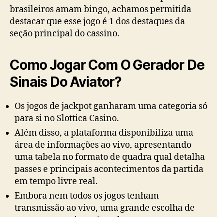
brasileiros amam bingo, achamos permitida
destacar que esse jogo é 1 dos destaques da
seção principal do cassino.
Como Jogar Com O Gerador De
Sinais Do Aviator?
Os jogos de jackpot ganharam uma categoria só
para si no Slottica Casino.
Além disso, a plataforma disponibiliza uma
área de informações ao vivo, apresentando
uma tabela no formato de quadra qual detalha
passes e principais acontecimentos da partida
em tempo livre real.
Embora nem todos os jogos tenham
transmissão ao vivo, uma grande escolha de