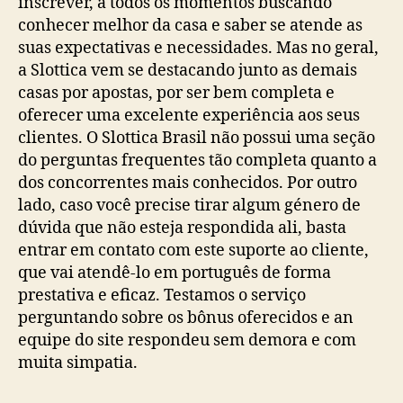
inscrever, a todos os momentos buscando
conhecer melhor da casa e saber se atende as
suas expectativas e necessidades. Mas no geral,
a Slottica vem se destacando junto as demais
casas por apostas, por ser bem completa e
oferecer uma excelente experiência aos seus
clientes. O Slottica Brasil não possui uma seção
do perguntas frequentes tão completa quanto a
dos concorrentes mais conhecidos. Por outro
lado, caso você precise tirar algum género de
dúvida que não esteja respondida ali, basta
entrar em contato com este suporte ao cliente,
que vai atendê-lo em português de forma
prestativa e eficaz. Testamos o serviço
perguntando sobre os bônus oferecidos e an
equipe do site respondeu sem demora e com
muita simpatia.