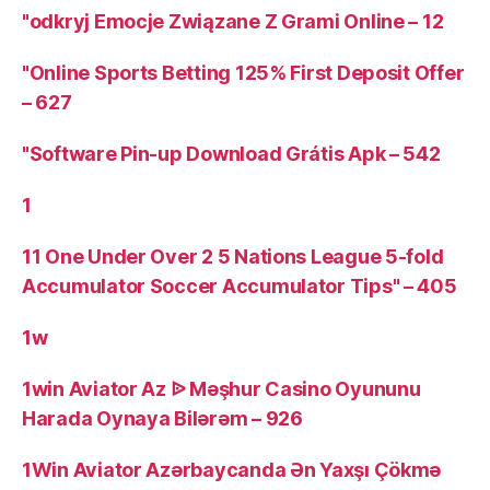
"odkryj Emocje Związane Z Grami Online – 12
"Online Sports Betting 125% First Deposit Offer
– 627
"Software Pin-up Download Grátis Apk – 542
1
11 One Under Over 2 5 Nations League 5-fold
Accumulator Soccer Accumulator Tips" – 405
1w
1win Aviator Az ᐉ Məşhur Casino Oyununu
Harada Oynaya Bilərəm – 926
1Win Aviator Azərbaycanda Ən Yaxşı Çökmə