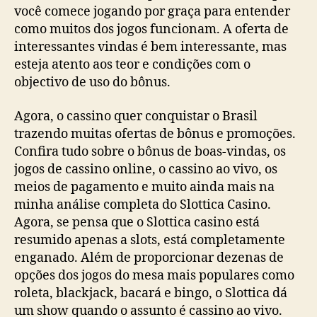
você comece jogando por graça para entender
como muitos dos jogos funcionam. A oferta de
interessantes vindas é bem interessante, mas
esteja atento aos teor e condições com o
objectivo de uso do bônus.
Agora, o cassino quer conquistar o Brasil
trazendo muitas ofertas de bônus e promoções.
Confira tudo sobre o bônus de boas-vindas, os
jogos de cassino online, o cassino ao vivo, os
meios de pagamento e muito ainda mais na
minha análise completa do Slottica Casino.
Agora, se pensa que o Slottica casino está
resumido apenas a slots, está completamente
enganado. Além de proporcionar dezenas de
opções dos jogos do mesa mais populares como
roleta, blackjack, bacará e bingo, o Slottica dá
um show quando o assunto é cassino ao vivo.