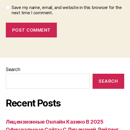
Save my name, email, and website in this browser for the
next time I comment.
Search
SEARCH
Recent Posts
Лицензионные Онлайн Казино В 2025
Официальные Сайты С Лицензией, Рейтинг