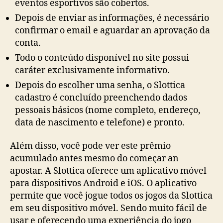
eventos esportivos são cobertos.
Depois de enviar as informações, é necessário
confirmar o email e aguardar an aprovação da
conta.
Todo o conteúdo disponível no site possui
caráter exclusivamente informativo.
Depois do escolher uma senha, o Slottica
cadastro é concluído preenchendo dados
pessoais básicos (nome completo, endereço,
data de nascimento e telefone) e pronto.
Além disso, você pode ver este prêmio
acumulado antes mesmo do começar an
apostar. A Slottica oferece um aplicativo móvel
para dispositivos Android e iOS. O aplicativo
permite que você jogue todos os jogos da Slottica
em seu dispositivo móvel. Sendo muito fácil de
usar e oferecendo uma experiência do jogo