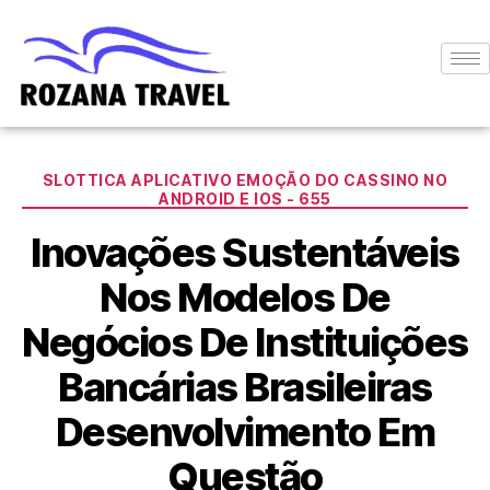
SLOTTICA APLICATIVO EMOÇÃO DO CASSINO NO
ANDROID E IOS - 655
Inovações Sustentáveis
Nos Modelos De
Negócios De Instituições
Bancárias Brasileiras
Desenvolvimento Em
Questão