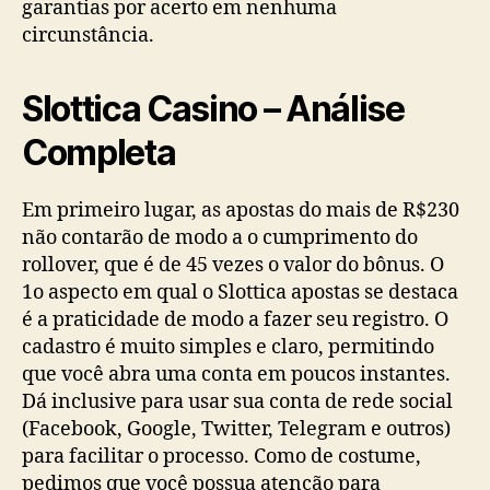
garantias por acerto em nenhuma
circunstância.
Slottica Casino – Análise
Completa
Em primeiro lugar, as apostas do mais de R$230
não contarão de modo a o cumprimento do
rollover, que é de 45 vezes o valor do bônus. O
1o aspecto em qual o Slottica apostas se destaca
é a praticidade de modo a fazer seu registro. O
cadastro é muito simples e claro, permitindo
que você abra uma conta em poucos instantes.
Dá inclusive para usar sua conta de rede social
(Facebook, Google, Twitter, Telegram e outros)
para facilitar o processo. Como de costume,
pedimos que você possua atenção para