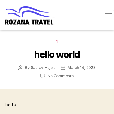
1
hello world
By
Saurav Hajela
March 14, 2023
No Comments
hello