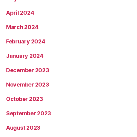
April 2024
March 2024
February 2024
January 2024
December 2023
November 2023
October 2023
September 2023
August 2023