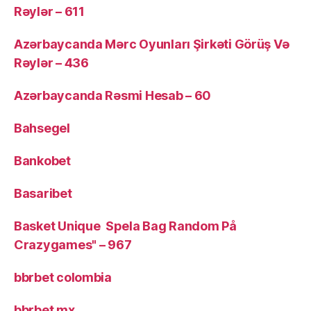
Rəylər – 611
Azərbaycanda Mərc Oyunları Şirkəti Görüş Və
Rəylər – 436
Azərbaycanda Rəsmi Hesab – 60
Bahsegel
Bankobet
Basaribet
Basket Unique ️ Spela Bag Random På
Crazygames" – 967
bbrbet colombia
bbrbet mx