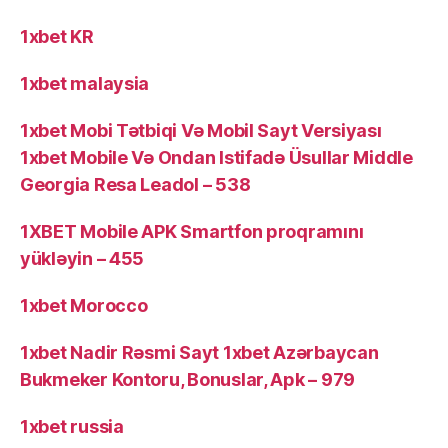
1xbet KR
1xbet malaysia
1xbet Mobi Tətbiqi Və Mobil Sayt Versiyası
1xbet Mobile Və Ondan Istifadə Üsullar Middle
Georgia Resa Leadol – 538
1XBET Mobile APK Smartfon proqramını
yükləyin – 455
1xbet Morocco
1xbet Nadir Rəsmi Sayt 1xbet Azərbaycan
Bukmeker Kontoru, Bonuslar, Apk – 979
1xbet russia