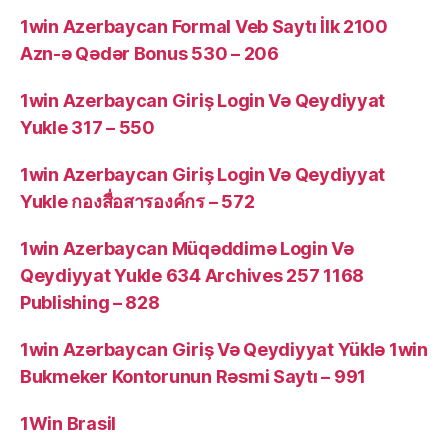
1win Azerbaycan Formal Veb Saytı İlk 2100
Azn-ə Qədər Bonus 530 – 206
1win Azerbaycan Giriş Login Və Qeydiyyat
Yukle 317 – 550
1win Azerbaycan Giriş Login Və Qeydiyyat
Yukle กองสื่อสารองค์กร – 572
1win Azerbaycan Müqəddimə Login Və
Qeydiyyat Yukle 634 Archives 257 1168
Publishing – 828
1win Azərbaycan Giriş Və Qeydiyyat Yüklə 1win
Bukmeker Kontorunun Rəsmi Saytı – 991
1Win Brasil