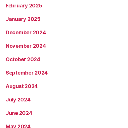
February 2025
January 2025
December 2024
November 2024
October 2024
September 2024
August 2024
July 2024
June 2024
May 2024