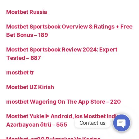
Mostbet Russia
Mostbet Sportsbook Overview & Ratings + Free
Bet Bonus – 189
Mostbet Sportsbook Review 2024: Expert
Tested – 887
mostbet tr
Mostbet UZ Kirish
‎mostbet Wagering On The App Store – 220
Mostbet Yukle ᐈ Android, Ios Mostbet Indir
Contact us
Azərbaycan ötrü – 555