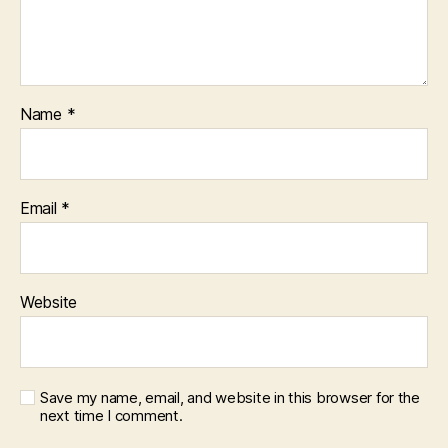
Name
*
Email
*
Website
Save my name, email, and website in this browser for the
next time I comment.