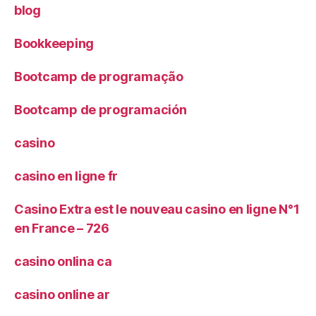
blog
Bookkeeping
Bootcamp de programação
Bootcamp de programación
casino
casino en ligne fr
Casino Extra est le nouveau casino en ligne N°1
en France – 726
casino onlina ca
casino online ar