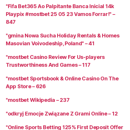
"Fifa Bet365 Ao Palpitante Banca Inicial 14k
Playpix #mostbet 25 05 23 Vamos Forrar!" –
847
"gmina Nowa Sucha Holiday Rentals & Homes
Masovian Voivodeship, Poland" – 41
"mostbet Casino Review For Us-players
Trustworthiness And Games – 117
"‎mostbet Sportsbook & Online Casino On The
App Store – 626
"mostbet Wikipedia – 237
"odkryj Emocje Związane Z Grami Online – 12
"Online Sports Betting 125% First Deposit Offer