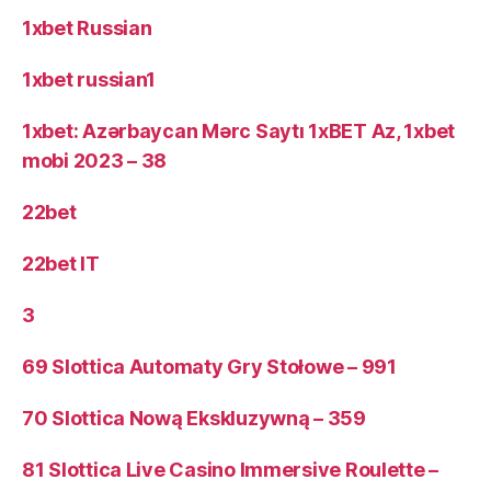
1xbet Russian
1xbet russian1
1xbet: Azərbaycan Mərc Saytı 1xBET Az, 1xbet
mobi 2023 – 38
22bet
22bet IT
3
69 Slottica Automaty Gry Stołowe – 991
70 Slottica Nową Ekskluzywną – 359
81 Slottica Live Casino Immersive Roulette –