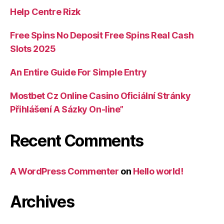
Help Centre Rizk
Free Spins No Deposit Free Spins Real Cash
Slots 2025
An Entire Guide For Simple Entry
Mostbet Cz Online Casino Oficiální Stránky
Přihlášení A Sázky On-line”
Recent Comments
A WordPress Commenter
on
Hello world!
Archives