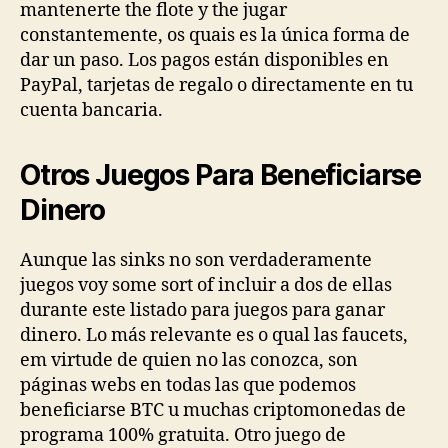
mantenerte the flote y the jugar
constantemente, os quais es la única forma de
dar un paso. Los pagos están disponibles en
PayPal, tarjetas de regalo o directamente en tu
cuenta bancaria.
Otros Juegos Para Beneficiarse
Dinero
Aunque las sinks no son verdaderamente
juegos voy some sort of incluir a dos de ellas
durante este listado para juegos para ganar
dinero. Lo más relevante es o qual las faucets,
em virtude de quien no las conozca, son
páginas webs en todas las que podemos
beneficiarse BTC u muchas criptomonedas de
programa 100% gratuita. Otro juego de