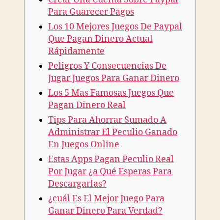
Para Guarecer Pagos
Los 10 Mejores Juegos De Paypal
Que Pagan Dinero Actual
Rápidamente
Peligros Y Consecuencias De
Jugar Juegos Para Ganar Dinero
Los 5 Mas Famosas Juegos Que
Pagan Dinero Real
Tips Para Ahorrar Sumado A
Administrar El Peculio Ganado
En Juegos Online
Estas Apps Pagan Peculio Real
Por Jugar ¿a Qué Esperas Para
Descargarlas?
¿cuál Es El Mejor Juego Para
Ganar Dinero Para Verdad?