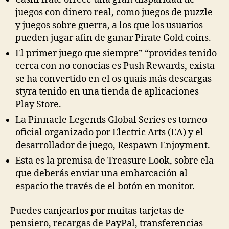
juegos con dinero real, como juegos de puzzle
y juegos sobre guerra, a los que los usuarios
pueden jugar afin de ganar Pirate Gold coins.
El primer juego que siempre” “provides tenido
cerca con no conocías es Push Rewards, exista
se ha convertido en el os quais más descargas
styra tenido en una tienda de aplicaciones
Play Store.
La Pinnacle Legends Global Series es torneo
oficial organizado por Electric Arts (EA) y el
desarrollador de juego, Respawn Enjoyment.
Esta es la premisa de Treasure Look, sobre ela
que deberás enviar una embarcación al
espacio the través de el botón en monitor.
Puedes canjearlos por muitas tarjetas de
pensiero, recargas de PayPal, transferencias