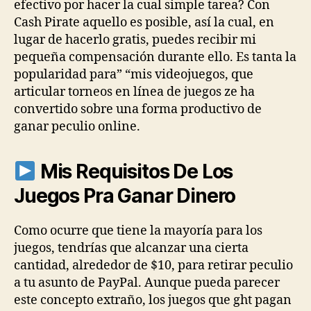
efectivo por hacer la cual simple tarea? Con
Cash Pirate aquello es posible, así la cual, en
lugar de hacerlo gratis, puedes recibir mi
pequeña compensación durante ello. Es tanta la
popularidad para” “mis videojuegos, que
articular torneos en línea de juegos ze ha
convertido sobre una forma productivo de
ganar peculio online.
Mis Requisitos De Los
Juegos Pra Ganar Dinero
Como ocurre que tiene la mayoría para los
juegos, tendrías que alcanzar una cierta
cantidad, alrededor de $10, para retirar peculio
a tu asunto de PayPal. Aunque pueda parecer
este concepto extraño, los juegos que ght pagan