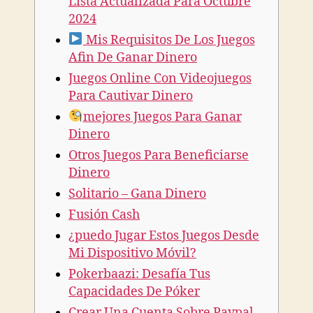
Lista Actualizada Para Octubre
2024
Mis Requisitos De Los Juegos
Afin De Ganar Dinero
Juegos Online Con Videojuegos
Para Cautivar Dinero
mejores Juegos Para Ganar
Dinero
Otros Juegos Para Beneficiarse
Dinero
Solitario – Gana Dinero
Fusión Cash
¿puedo Jugar Estos Juegos Desde
Mi Dispositivo Móvil?
Pokerbaazi: Desafía Tus
Capacidades De Póker
Crear Una Cuenta Sobre Paypal