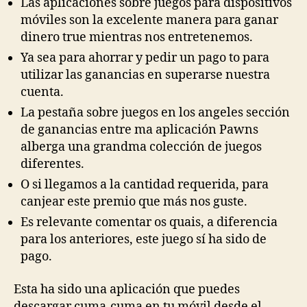
Las aplicaciones sobre juegos para dispositivos
móviles son la excelente manera para ganar
dinero true mientras nos entretenemos.
Ya sea para ahorrar y pedir un pago to para
utilizar las ganancias en superarse nuestra
cuenta.
La pestaña sobre juegos en los angeles sección
de ganancias entre ma aplicación Pawns
alberga una grandma colección de juegos
diferentes.
O si llegamos a la cantidad requerida, para
canjear este premio que más nos guste.
Es relevante comentar os quais, a diferencia
para los anteriores, este juego sí ha sido de
pago.
Esta ha sido una aplicación que puedes
descargar cuma-cuma en tu móvil desde el