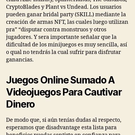
CryptoBlades y Plant vs Undead. Los usuarios
pueden ganar bridal party (SKILL) mediante la
creación de armas NFT, las cuales luego utilizan
pra” “disputar contra monstruos y otros
jugadores. Y sera importante señalar que la
dificultad de los minijuegos es muy sencilla, así
o qual no tendrás la cual sufrir para disfrutar
ganancias.
Juegos Online Sumado A
Videojuegos Para Cautivar
Dinero
De modo que, si aún tenías dudas al respecto,
esperamos que disadvantage esta lista para