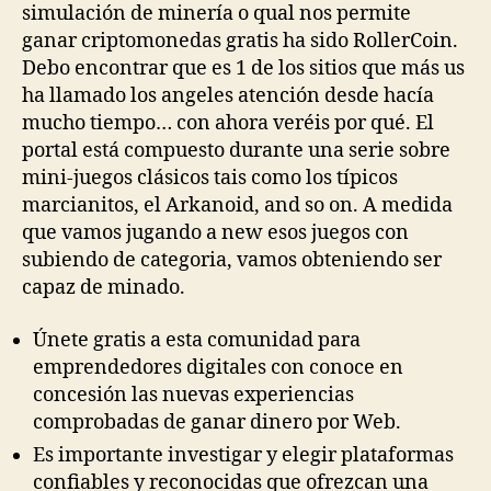
simulación de minería o qual nos permite
ganar criptomonedas gratis ha sido RollerCoin.
Debo encontrar que es 1 de los sitios que más us
ha llamado los angeles atención desde hacía
mucho tiempo… con ahora veréis por qué. El
portal está compuesto durante una serie sobre
mini-juegos clásicos tais como los típicos
marcianitos, el Arkanoid, and so on. A medida
que vamos jugando a new esos juegos con
subiendo de categoria, vamos obteniendo ser
capaz de minado.
Únete gratis a esta comunidad para
emprendedores digitales con conoce en
concesión las nuevas experiencias
comprobadas de ganar dinero por Web.
Es importante investigar y elegir plataformas
confiables y reconocidas que ofrezcan una