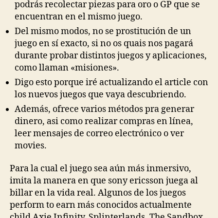
podrás recolectar piezas para oro o GP que se
encuentran en el mismo juego.
Del mismo modos, no se prostitución de un
juego en sí exacto, si no os quais nos pagará
durante probar distintos juegos y aplicaciones,
como llaman «misiones».
Digo esto porque iré actualizando el article con
los nuevos juegos que vaya descubriendo.
Además, ofrece varios métodos pra generar
dinero, asi como realizar compras en línea,
leer mensajes de correo electrónico o ver
movies.
Para la cual el juego sea aún más inmersivo,
imita la manera en que sony ericsson juega al
billar en la vida real. Algunos de los juegos
perform to earn más conocidos actualmente
child Axie Infinity, Splinterlands, The Sandbox,