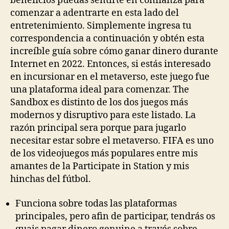
beneficios puedas sentirte en confianza para
comenzar a adentrarte en esta lado del
entretenimiento. Simplemente ingresa tu
correspondencia a continuación y obtén esta
increíble guía sobre cómo ganar dinero durante
Internet en 2022. Entonces, si estás interesado
en incursionar en el metaverso, este juego fue
una plataforma ideal para comenzar. The
Sandbox es distinto de los dos juegos más
modernos y disruptivo para este listado. La
razón principal sera porque para jugarlo
necesitar estar sobre el metaverso. FIFA es uno
de los videojuegos más populares entre mis
amantes de la Participate in Station y mis
hinchas del fútbol.
Funciona sobre todas las plataformas
principales, pero afin de participar, tendrás os