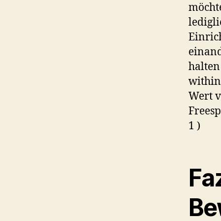
möchte
ledigl
Einric
einand
halten
within
Wert v
Freesp
1 )
Faz
Be