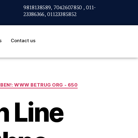
9818138589, 7042607850 , 011-
23386366, 01123385852
s
Contact us
ABEN!: WWW BETRUG ORG - 650
n Line