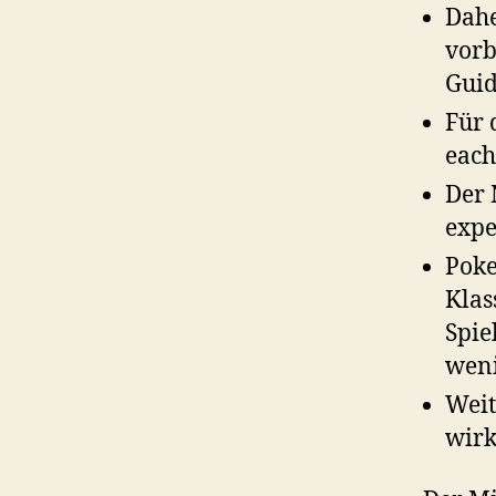
Dahe
vorb
Guid
Für 
each
Der 
expe
Poke
Klas
Spie
wen
Weit
wirk