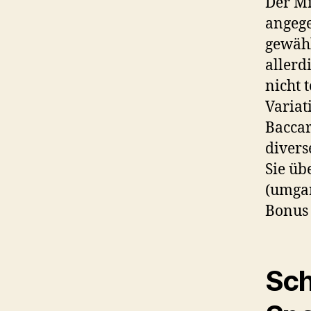
Der Mi
angege
gewähl
allerd
nicht 
Variat
Baccar
divers
Sie üb
(umgan
Bonus
Sch