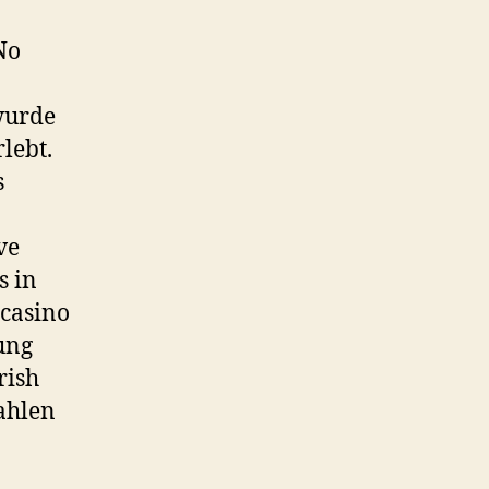
No
wurde
lebt.
s
ve
s in
 casino
ung
rish
ahlen