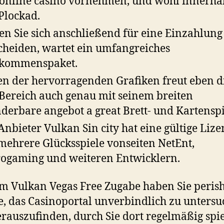
 online casino vornehmen, und wohl innerha
 Plockad.
ten Sie sich anschließend für eine Einzahlung
cheiden, wartet ein umfangreiches
lkommenspaket.
n der hervorragenden Grafiken freut eben d
Bereich auch genau mit seinem breiten
erbare angebot a great Brett- und Kartenspi
Anbieter Vulkan Sin city hat eine gültige Liz
mehrere Glücksspiele vonseiten NetEnt,
ogaming und weiteren Entwicklern.
m Vulkan Vegas Free Zugabe haben Sie peris
, das Casinoportal unverbindlich zu unters
rauszufinden, durch Sie dort regelmäßig spi