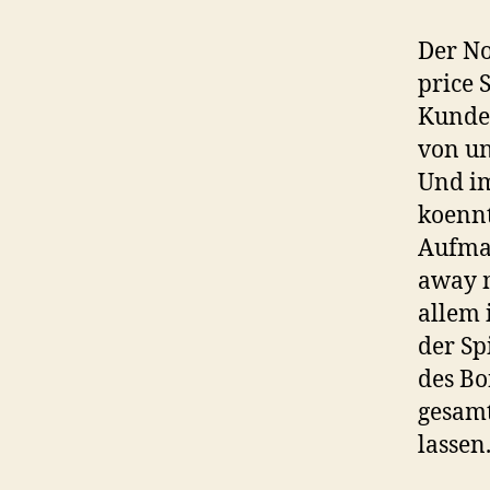
Der No
price 
Kunden
von un
Und im
koennt
Aufmac
away m
allem 
der Sp
des Bo
gesam
lassen