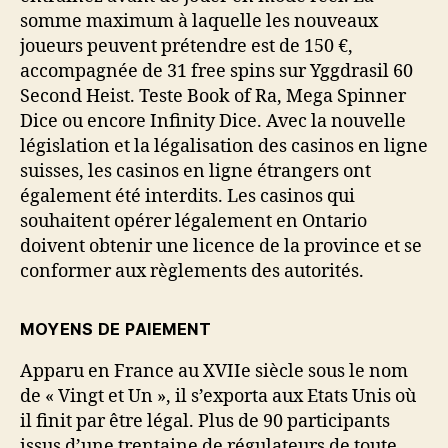
somme maximum à laquelle les nouveaux
joueurs peuvent prétendre est de 150 €,
accompagnée de 31 free spins sur Yggdrasil 60
Second Heist. Teste Book of Ra, Mega Spinner
Dice ou encore Infinity Dice. Avec la nouvelle
législation et la légalisation des casinos en ligne
suisses, les casinos en ligne étrangers ont
également été interdits. Les casinos qui
souhaitent opérer légalement en Ontario
doivent obtenir une licence de la province et se
conformer aux règlements des autorités.
MOYENS DE PAIEMENT
Apparu en France au XVIIe siècle sous le nom
de « Vingt et Un », il s’exporta aux Etats Unis où
il finit par être légal. Plus de 90 participants
issus d’une trentaine de régulateurs de toute