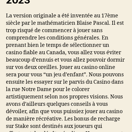
2023
La version originale a été inventée au 17ème
siècle par le mathématicien Blaise Pascal. Il est
trop risqué de commencer à jouer sans
comprendre les conditions générales. En
prenant bien le temps de sélectionner un
casino fiable au Canada, vous allez vous éviter
beaucoup d’ennuis et vous allez pouvoir dormir
sur vos deux oreilles. Jouer au casino online
sera pour vous “un jeu d’enfant”. Nous pouvons
ensuite les essayer sur le parvis du Casino dans
la rue Notre Dame pour le colorer
artistiquement selon nos propres visions. Nous
avons d’ailleurs quelques conseils à vous
dévoiler, afin que vous puissiez jouer au casino
de manière récréative. Les bonus de recharge
sur Stake sont destinés aux joueurs qui