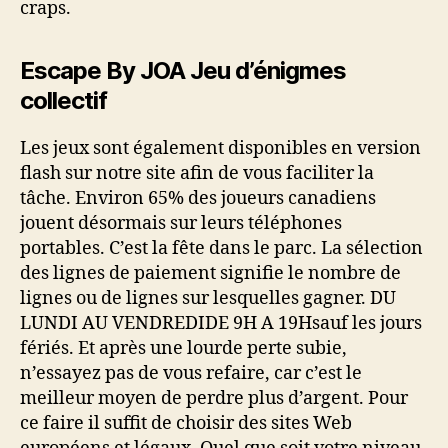
craps.
Escape By JOA Jeu d’énigmes
collectif
Les jeux sont également disponibles en version
flash sur notre site afin de vous faciliter la
tâche. Environ 65% des joueurs canadiens
jouent désormais sur leurs téléphones
portables. C’est la fête dans le parc. La sélection
des lignes de paiement signifie le nombre de
lignes ou de lignes sur lesquelles gagner. DU
LUNDI AU VENDREDIDE 9H A 19Hsauf les jours
fériés. Et après une lourde perte subie,
n’essayez pas de vous refaire, car c’est le
meilleur moyen de perdre plus d’argent. Pour
ce faire il suffit de choisir des sites Web