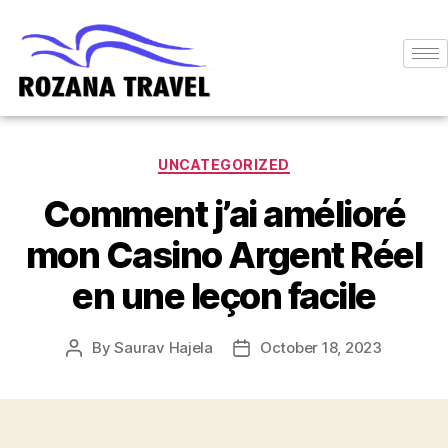
UNCATEGORIZED
Comment j’ai amélioré
mon Casino Argent Réel
en une leçon facile
By
Saurav Hajela
October 18, 2023