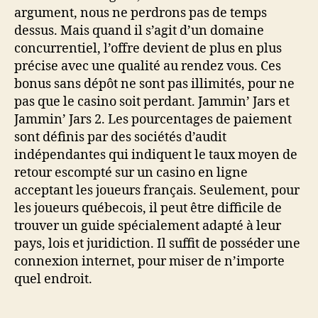
argument, nous ne perdrons pas de temps
dessus. Mais quand il s’agit d’un domaine
concurrentiel, l’offre devient de plus en plus
précise avec une qualité au rendez vous. Ces
bonus sans dépôt ne sont pas illimités, pour ne
pas que le casino soit perdant. Jammin’ Jars et
Jammin’ Jars 2. Les pourcentages de paiement
sont définis par des sociétés d’audit
indépendantes qui indiquent le taux moyen de
retour escompté sur un casino en ligne
acceptant les joueurs français. Seulement, pour
les joueurs québecois, il peut être difficile de
trouver un guide spécialement adapté à leur
pays, lois et juridiction. Il suffit de posséder une
connexion internet, pour miser de n’importe
quel endroit.