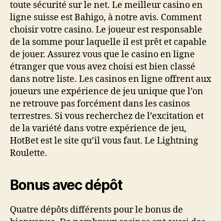
toute sécurité sur le net. Le meilleur casino en
ligne suisse est Bahigo, à notre avis. Comment
choisir votre casino. Le joueur est responsable
de la somme pour laquelle il est prêt et capable
de jouer. Assurez vous que le casino en ligne
étranger que vous avez choisi est bien classé
dans notre liste. Les casinos en ligne offrent aux
joueurs une expérience de jeu unique que l’on
ne retrouve pas forcément dans les casinos
terrestres. Si vous recherchez de l’excitation et
de la variété dans votre expérience de jeu,
HotBet est le site qu’il vous faut. Le Lightning
Roulette.
Bonus avec dépôt
Quatre dépôts différents pour le bonus de