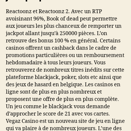
Reactoonz et Reactoonz 2. Avec un RTP
avoisinant 96%, Book of dead peut permettre
aux joueurs les plus chanceux de remporter un
jackpot allant jusqu’à 250000 pièces. L’on
retrouve des bonus 100 % en général. Certains
casinos offrent un cashback dans le cadre de
promotions particulières ou un remboursement
hebdomadaire à tous leurs joueurs. Vous
retrouverez de nombreux titres inédits sur cette
plateforme blackjack, poker, slots etc ainsi que
des jeux de hasard en belgique. Les casinos en
ligne sont de plus en plus nombreux et
proposent une offre de plus en plus complète.
Un jeu comme le blackjack vous demande
d’approcher le score de 21 avec vos cartes.
Vegaz Casino est un nouveau site de jeu en ligne
qui va plaire à de nombreux joueurs. L’une des