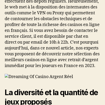
effectuent des dépôts réguliers. Heureusement,
le web met à la disposition des internautes des
outils comme le VPN ou Proxy qui permettent
de contourner les obstacles techniques et de
profiter de toute la richesse des casinos en ligne
en français. Si vous avez besoin de contacter le
service client, il est disponible par chat en
direct ou par email de 10h à 22h. C’est pourquoi
aujourd’hui, dans ce nouvel article, nos experts
vous proposent de découvrir notre sélection des
meilleurs casinos en ligne avec retrait d’argent
immédiat pour les joueurs en France en 2023.
La diversité et la quantité de
jeux proposés