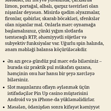
Məsələn, bir meyvə yuvasında, çarxlarda
limon, portağal, albalı, qarpız təsvirləri olan
nişanlar deyəsən. Misirdə qədim əlyazmalar,
fironlar, qəbirlər, skarab böcəkləri, sfenkslər
olan nişanlar mal. Onlarla mərc oynamağa
başlamalısınız, çünki yığım slotlarda
təmtəraqlı RTP, əhəmiyyətli süjetlər və
subyektiv funksiyalar var. Uğurlu spin halında,
ənam məbləği balansa köçürüləcəkdir.
Ən azı gecə-gündüz pul mərc edə bilərsiniz –
burada siz praktik pul mükafatı qazana,
həmçinin onu hər hansı bir şeyə xərcləyə
bilərsiniz.
Slot maşınlarını oflayn əylənmək üçün
istifadəçilər Pin Up casino müştərisini
Android və ya iPhone-da yükləməlidirlər.
Məsələn, ödənişdən sonra kifayət kəmiyyət