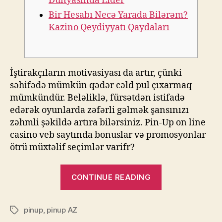
Dünyasında Lider
Bir Hesabı Necə Yarada Bilərəm?
Kazino Qeydiyyatı Qaydaları
İştirakçıların motivasiyası da artır, çünki
səhifədə mümkün qədər cəld pul çıxarmaq
mümkündür. Beləliklə, fürsətdən istifadə
edərək oyunlarda zəfərli gəlmək şansınızı
zəhmli şəkildə artıra bilərsiniz. Pin-Up on line
casino veb saytında bonuslar və promosyonlar
ötrü müxtəlif seçimlər varifr?
CONTINUE READING
pinup
,
pinup AZ