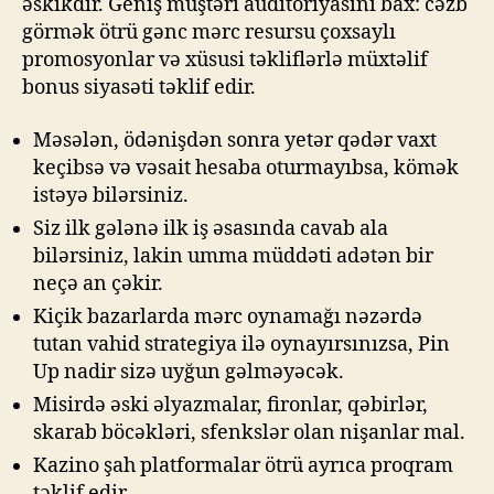
əskikdir. Geniş müştəri auditoriyasını bax: cəzb
görmək ötrü gənc mərc resursu çoxsaylı
promosyonlar və xüsusi təkliflərlə müxtəlif
bonus siyasəti təklif edir.
Məsələn, ödənişdən sonra yetər qədər vaxt
keçibsə və vəsait hesaba oturmayıbsa, kömək
istəyə bilərsiniz.
Siz ilk gələnə ilk iş əsasında cavab ala
bilərsiniz, lakin umma müddəti adətən bir
neçə an çəkir.
Kiçik bazarlarda mərc oynamağı nəzərdə
tutan vahid strategiya ilə oynayırsınızsa, Pin
Up nadir sizə uyğun gəlməyəcək.
Misirdə əski əlyazmalar, fironlar, qəbirlər,
skarab böcəkləri, sfenkslər olan nişanlar mal.
Kazino şah platformalar ötrü ayrıca proqram
təklif edir.