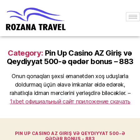
Category:
Pin Up Casino AZ Giriş və
Qeydiyyat 500-ə qədər bonus – 883
Onun qonaqları şəxsi əmanətdən xoş uduşlarla
doldurmaq üçün əlavə imkanlar əldə edərək,
rahatlıqla idman mərclərini yerləşdirə biləcəklər. –
1xbet официальный сайт приложение скачать
PIN UP CASINO AZ GIRIŞ VƏ QEYDIYYAT 500-Ə
QƏDƏR BONUS - 883