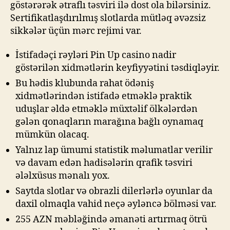
göstərərək ətraflı təsviri ilə dost ola bilərsiniz.
Sertifikatlaşdırılmış slotlarda mütləq əvəzsiz
sikkələr üçün mərc rejimi var.
İstifadəçi rəyləri Pin Up casino nadir
göstərilən xidmətlərin keyfiyyətini təsdiqləyir.
Bu hədis klubunda rahat ödəniş
xidmətlərindən istifadə etməklə praktik
uduşlar əldə etməklə müxtəlif ölkələrdən
gələn qonaqların marağına bağlı oynamaq
mümkün olacaq.
Yalnız lap ümumi statistik məlumatlar verilir
və davam edən hadisələrin qrafik təsviri
ələlxüsus mənalı yox.
Saytda slotlar və obrazli dilerlərlə oyunlar da
daxil olmaqla vahid neçə əyləncə bölməsi var.
255 AZN məbləğində əmanəti artırmaq ötrü