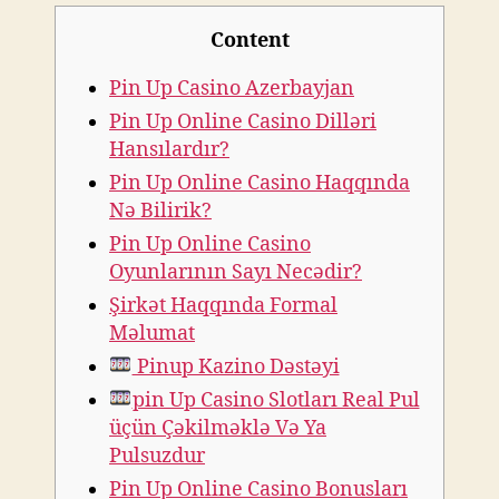
Content
Pin Up Casino Azerbayjan
Pin Up Online Casino Dilləri
Hansılardır?
Pin Up Online Casino Haqqında
Nə Bilirik?
Pin Up Online Casino
Oyunlarının Sayı Necədir?
Şirkət Haqqında Formal
Məlumat
Pinup Kazino Dəstəyi
pin Up Casino Slotları Real Pul
üçün Çəkilməklə Və Ya
Pulsuzdur
Pin Up Online Casino Bonusları