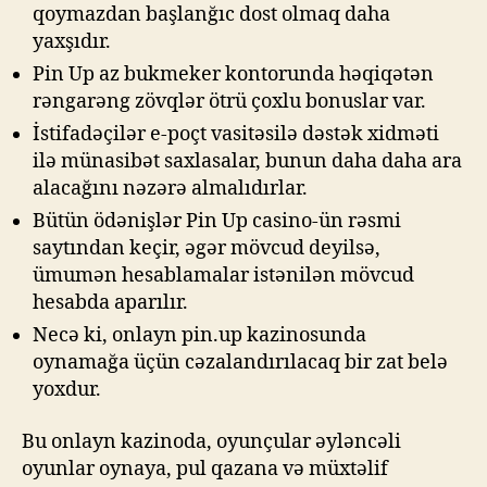
qoymazdan başlanğıc dost olmaq daha
yaxşıdır.
Pin Up az bukmeker kontorunda həqiqətən
rəngarəng zövqlər ötrü çoxlu bonuslar var.
İstifadəçilər e-poçt vasitəsilə dəstək xidməti
ilə münasibət saxlasalar, bunun daha daha ara
alacağını nəzərə almalıdırlar.
Bütün ödənişlər Pin Up casino-ün rəsmi
saytından keçir, əgər mövcud deyilsə,
ümumən hesablamalar istənilən mövcud
hesabda aparılır.
Necə ki, onlayn pin.up kazinosunda
oynamağa üçün cəzalandırılacaq bir zat belə
yoxdur.
Bu onlayn kazinoda, oyunçular əyləncəli
oyunlar oynaya, pul qazana və müxtəlif