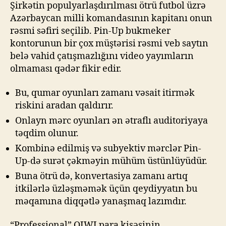
Şirkətin populyarlaşdırılması ötrü futbol üzrə
Azərbaycan milli komandasının kapitanı onun
rəsmi səfiri seçilib. Pin-Up bukmeker
kontorunun bir çox müştərisi rəsmi veb saytın
belə vahid çatışmazlığını video yayımların
olmaması qədər fikir edir.
Bu, qumar oyunları zamanı vəsait itirmək
riskini aradan qaldırır.
Onlayn mərc oyunları ən ətraflı auditoriyaya
təqdim olunur.
Kombinə edilmiş və subyektiv mərclər Pin-
Up-də surət çəkməyin mühüm üstünlüyüdür.
Buna ötrü də, konvertasiya zamanı artıq
itkilərlə üzləşməmək üçün qeydiyyatın bu
məqamına diqqətlə yanaşmaq lazımdır.
“Professional” QIWI para kisəsinin