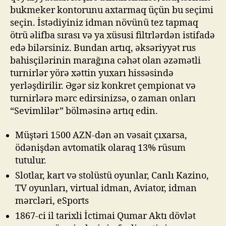
bukmeker kontorunu axtarmaq üçün bu seçimi
seçin. İstədiyiniz idman növünü tez tapmaq
ötrü əlifba sırası və ya xüsusi filtrlərdən istifadə
edə bilərsiniz. Bundan artıq, əksəriyyət rus
bahisçilərinin marağına cəhət olan əzəmətli
turnirlər yörə xəttin yuxarı hissəsində
yerləşdirilir. Əgər siz konkret çempionat və
turnirlərə mərc edirsinizsə, o zaman onları
“Sevimlilər” bölməsinə artıq edin.
Müştəri 1500 AZN-dən ən vəsait çıxarsa,
ödənişdən avtomatik olaraq 13% rüsum
tutulur.
Slotlar, kart və stolüstü oyunlar, Canlı Kazino,
TV oyunları, virtual idman, Aviator, idman
mərcləri, eSports
1867-ci il tarixli İctimai Qumar Aktı dövlət