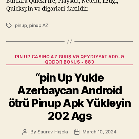
Bunlara QuickFire, Playson, Netent, Ezugi,
Quickspin və digərləri daxildir.
pinup
,
pinup AZ
PIN UP CASINO AZ GIRIŞ VƏ QEYDIYYAT 500-Ə
QƏDƏR BONUS - 883
“pin Up Yukle
Azerbaycan Android
ötrü Pinup Apk Yükləyin
202 Ags
By
Saurav Hajela
March 10, 2024