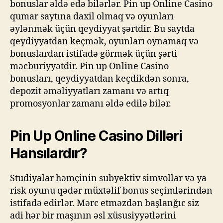
bonuslar əldə edə bilərlər. Pin up Online Casino
qumar saytına daxil olmaq və oyunları
əylənmək üçün qeydiyyat şərtdir. Bu saytda
qeydiyyatdan keçmək, oyunları oynamaq və
bonuslardan istifadə görmək üçün şərti
məcburiyyətdir. Pin up Online Casino
bonusları, qeydiyyatdan keçdikdən sonra,
depozit əməliyyatları zamanı və artıq
promosyonlar zamanı əldə edilə bilər.
Pin Up Online Casino Dilləri
Hansılardır?
Studiyalar həmçinin subyektiv simvollar və ya
risk oyunu qədər müxtəlif bonus seçimlərindən
istifadə edirlər. Mərc etməzdən başlanğıc siz
adi hər bir maşının əsl xüsusiyyətlərini