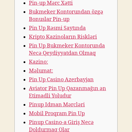
Pin-up Mərc Xətti
Bukmeker Kontorundan özgə
Bonuslar Pin-up
Pin Up Rəsmi Saytında
Kripto Kazinoların Riskləri
Pin Up Bukmeker Kontorunda
Necə Qeydi̇yyatdan Olmaq
Kazino:
Məlumat:
Pin Up Casino Azerbayjan
Aviator Pin Up Qazanmağın ən
Etimadli Yoludur
Pinup Idman Mərcləri
Mobil Proqram Pin Up
Pinup Casino-a Giriş Necə
Doldurmaq Olar