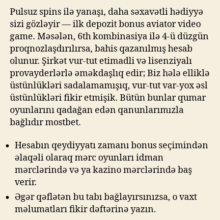
Pulsuz spins ilə yanaşı, daha səxavətli hədiyyə
sizi gözləyir — ilk depozit bonus aviator video
game. Məsələn, 6th kombinasiya ilə 4-ü düzgün
proqnozlaşdırılırsa, bahis qazanılmış hesab
olunur. Şirkət vur-tut etimadli və lisenziyalı
provayderlərlə əməkdaşlıq edir; Biz hələ elliklə
üstünlükləri sadalamamışıq, vur-tut var-yox əsl
üstünlükləri fikir etmişik. Bütün bunlar qumar
oyunlarını qadağan edən qanunlarımızla
bağlıdır mostbet.
Hesabın qeydiyyatı zamanı bonus seçimindən
əlaqəli olaraq mərc oyunları idman
mərclərində və ya kazino mərclərində baş
verir.
Əgər qəflətən bu tabı bağlayırsınızsa, o vaxt
məlumatları fikir dəftərinə yazın.