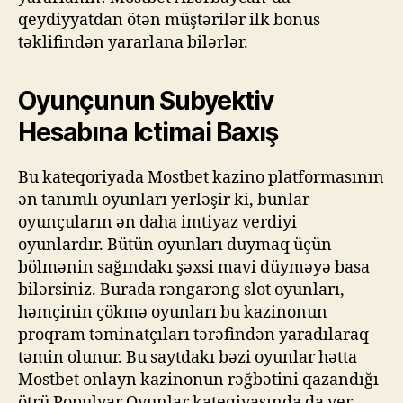
qeydiyyatdan ötən müştərilər ilk bonus
təklifindən yararlana bilərlər.
Oyunçunun Subyektiv
Hesabına Ictimai Baxış
Bu kateqoriyada Mostbet kazino platformasının
ən tanımlı oyunları yerləşir ki, bunlar
oyunçuların ən daha imtiyaz verdiyi
oyunlardır. Bütün oyunları duymaq üçün
bölmənin sağındakı şəxsi mavi düyməyə basa
bilərsiniz. Burada rəngarəng slot oyunları,
həmçinin çökmə oyunları bu kazinonun
proqram təminatçıları tərəfindən yaradılaraq
təmin olunur. Bu saytdakı bəzi oyunlar hətta
Mostbet onlayn kazinonun rəğbətini qazandığı
ötrü Populyar Oyunlar kateqiyasında da yer