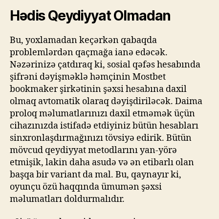
Hədis Qeydiyyat Olmadan
Bu, yoxlamadan keçərkən qabaqda
problemlərdən qaçmağa ianə edəcək.
Nəzərinizə çatdıraq ki, sosial qəfəs hesabında
şifrəni dəyişməklə həmçinin Mostbet
bookmaker şirkətinin şəxsi hesabına daxil
olmaq avtomatik olaraq dəyişdiriləcək. Daima
proloq məlumatlarınızı daxil etməmək üçün
cihazınızda istifadə etdiyiniz bütün hesabları
sinxronlaşdırmağınızı tövsiyə edirik. Bütün
mövcud qeydiyyat metodlarını yan-yörə
etmişik, lakin daha asudə və ən etibarlı olan
başqa bir variant da mal. Bu, qaynayır ki,
oyunçu özü haqqında ümumən şəxsi
məlumatları doldurmalıdır.