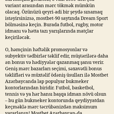
variant arasından mərc tökmək mümkün
olacaq. Özünüzü qeyri-adi bir şeydə sınamaq
istəyirsinizsə, mostbet-90 saytında Dream Sport
bölməsinə keçin. Burada futbol, rugby, motor
idmanı və hətta tazı yarışlarında matçlar
keçiriləcək.
O, həmçinin həftəlik promosyonlar və
subyektiv tədbirlər təklif edir, müştərilərə daha
ən bonus və hədiyyələr qazanmaq şansı verir.
Geniş mərc bazarları seçimi, səxavətli bonus
təklifləri və müxtəlif ödəniş üsulları ilə Mostbet
Azərbaycanda lap populyar bukmeker
kontorlarından biridir. Futbol, basketbol,
tennis və ya hər hansı başqa idman növü olsun
– bu gün bukmeker kontorunda qeydiyyatdan
keçməklə mərc təcrübənizdən maksimum
yararlanın! Mostbet Azərbaycan-da