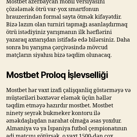
Mostbet azerbaycan mobil versiyasını
çözələmək ötrü var-yox smartfonun
brauzerindən formal sayta ötmək kifayətdir.
Bizə lazım olan turniri tapmağı asanlaşdırmaq
ötrü istədiyiniz yarışmanın ilk hərflərini
yazaraq axtarışdan istifadə edə bilərsiniz. Daha
sonra bu yarışma çərçivəsində mövcud
matçların siyahısı bizə təqdim olunacaq.
Mostbet Proloq İşlevselliği
Mostbet hər vaxt izafi çalişqanliq göstərməyə və
müştəriləri bəxtəvər eləmək üçün həllər
təqdim etməyə hazırdır mostbet. Mostbet
ninety seyrək bukmeker kontoru ilə
əməkdaşlıqdan narahat olmağa əsas yoxdur.
Almaniya və ya İspaniya futbol çempionatının
adi matçını götürsək, o vaxt 1500-dən çox