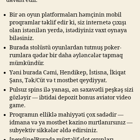
davam edir.
Bir ən oyun platformaları həmçinin mobil
proqramlar təklif edir ki, siz internetə çıxışı
olan istənilən yerdə, istədiyiniz vaxt oynaya
biləsiniz.
Burada stolüstü oyunlardan tutmuş poker-
rumlara qədər bir daha əyləncələr tapmaq
mümkündür.
Yəni burada Cəmi, Hendikep, İstisna, İkiqat
Şans, Tək/Cüt və t mostbet qeydiyyat.
Pulsuz spins ilə yanaşı, ən səxavətli peşkəş sizi
gözləyir — ibtidai depozit bonus aviator video
game.
Proqramın elliklə mahiyyəti çox sadədir —
idmana və ya mostbet kazino mırtlanırsınız —
subyektiv sikkələr əldə edirsiniz.
[newline]Burada müxtəlif slot oyunları,