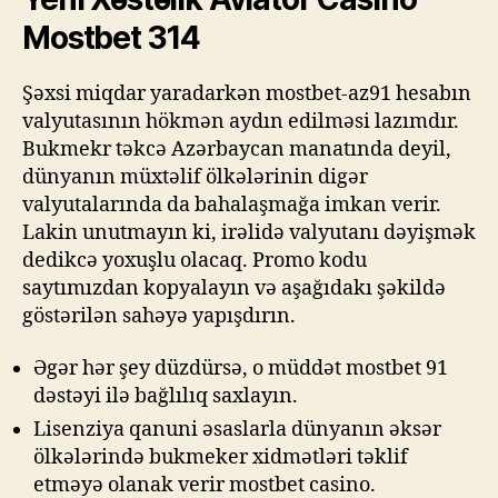
Mostbet 314
Şəxsi miqdar yaradarkən mostbet-az91 hesabın
valyutasının hökmən aydın edilməsi lazımdır.
Bukmekr təkcə Azərbaycan manatında deyil,
dünyanın müxtəlif ölkələrinin digər
valyutalarında da bahalaşmağa imkan verir.
Lakin unutmayın ki, irəlidə valyutanı dəyişmək
dedikcə yoxuşlu olacaq. Promo kodu
saytımızdan kopyalayın və aşağıdakı şəkildə
göstərilən sahəyə yapışdırın.
Əgər hər şey düzdürsə, o müddət mostbet 91
dəstəyi ilə bağlılıq saxlayın.
Lisenziya qanuni əsaslarla dünyanın əksər
ölkələrində bukmeker xidmətləri təklif
etməyə olanak verir mostbet casino.