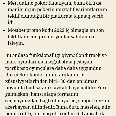
Mən online poker fanatıyam, buna ötrü də
mənim üçün pokerin müxtəlif variantlarının
təklif olunduğu bir platforma tapmaq vacib
idi.
Mostbet promo kodu 2023 iç olmaqla ən son
təkliflər üçün promosyonlar səhifəmizi
izləyin.
Bu əndazə funksionallığı qiymətləndirmək və
mərc oyunları ilə məşğul olmaq istəyən
təcrübəsiz oyunçulara daha daha uyğundur.
Bukmeker kontorunun fərqləndirici
xüsusiyyətlərindən biri– 30-dan ən idman
növündə hadisələrə stavkalı Layv-xəttdir. Yeri
gəlmişkən, hansı əlaqə formatını
seçməyinizdən bağlı olmayaraq, support eyzən
azərbaycan dilindədir. Buna ötrü, məsələn, min
bonus rubl çıxarmaq ötrü onları 5.0 əmsalı ilə