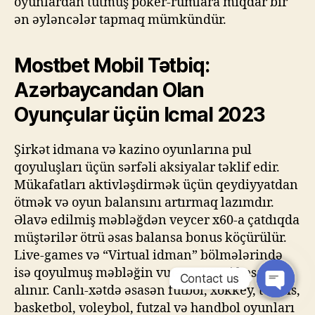
oyunlardan tutmuş poker-rumlara miqdar bir
ən əyləncələr tapmaq mümkündür.
Mostbet Mobil Tətbiq:
Azərbaycandan Olan
Oyunçular üçün Icmal 2023
Şirkət idmana və kazino oyunlarına pul
qoyuluşları üçün sərfəli aksiyalar təklif edir.
Mükafatları aktivləşdirmək üçün qeydiyyatdan
ötmək və oyun balansını artırmaq lazımdır.
Əlavə edilmiş məbləğdən veycer x60-a çatdıqda
müştərilər ötrü əsas balansa bonus köçürülür.
Live-games və “Virtual idman” bölmələrində
isə qoyulmuş məbləğin vur-tut 10%-i hesaba
Contact us
alınır. Canlı-xətdə əsasən futbol, xokkey, tennis,
basketbol, voleybol, futzal və handbol oyunları