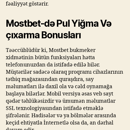
fəaliyyət göstərir.
Mostbet-də Pul Yiğma Və
çıxarma Bonusları
Təəccüblüdür ki, Mostbet bukmeker
xidmətinin bütün funksiyaları hətta
telefonunuzdan da istifadə edilə bilər.
Müştərilər sadəcə olaraq proqramı cihazlarının
tətbiq mağazasından quraşdıra, say
məlumatları ilə daxil ola və cəld oynamağa
başlaya bilərlər. Mobil versiya əsas veb sayt
qədər təhlükəsizdir və ümumən məlumatlar
SSL texnologiyasından istifadə etməklə
şifrələnir. Hadisələr və ya bölmələr arasında
keçid ehtiyatla İnternetlə olsa da, an dərhal