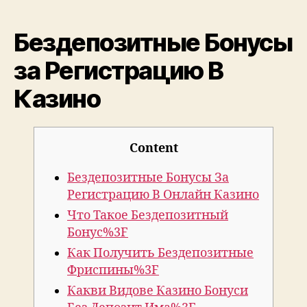
Бездепозитные Бонусы
за Регистрацию В
Казино
Content
Бездепозитные Бонусы За
Регистрацию В Онлайн Казино
Что Такое Бездепозитный
Бонус%3F
Кaк Пoлучить Бeздeпoзитныe
Фpиcпины%3F
Какви Видове Казино Бонуси