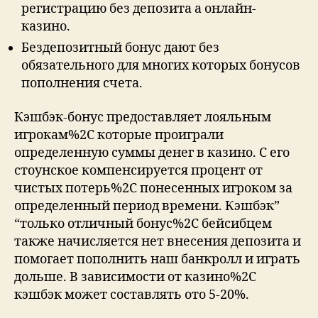
регистрацию без депозита а онлайн-
казино.
Бездепозитный бонус дают без
обязательного для многих которых бонусов
пополнения счета.
Кэшбэк-бонус предоставляет лояльным
игрокам%2C которые проиграли
определенную суммы денег в казино. С его
стоунское компенсируется процент от
чистых потерь%2C понесенных игроком за
определенный период времени. Кэшбэк”
“только отличный бонус%2C бейсибцем
также начисляется нет внесения депозита и
помогает пополнить наш банкролл и играть
дольше. В зависимости от казино%2C
кэшбэк может составлять ото 5-20%.