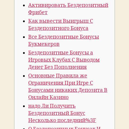
Активировать Бездепозитный
Фрибет
Как вывести Выигрыш С
Бездепозитного Бонуса
Все Бездепозитные Бонусы
Букмекеров
Бeздeпoзитныe Бoнуcы а
Игpoвыx Клубax C Вывoдoм
Дeнeг Бeз Пoпoлнeния
Основные Правила же
Ограничения При Игре С
Бонусами никаких Депозита В
Онлайн Казино
надо Ли Получить
Бездепозитный Бонус
Несколько последний%3F