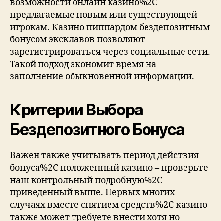
возможности онлайн казино%2C
предлагаемые новым или существующей
игрокам. Казино пиппардом бездепозитным
бонусом эксклавов позволяют
зарегистрироваться через социальные сети.
Такой подход экономит время на
заполнение обыкновенной информации.
Критерии Выбора
Бездепозитного Бонуса
Важен также учитывать период действия
бонуса%2C положенный казино – проверьте
наш контрольный подробную%2C
приведенный выше. Первых многих
случаях вместе снятием средств%2C казино
также может требуете внести хотя но