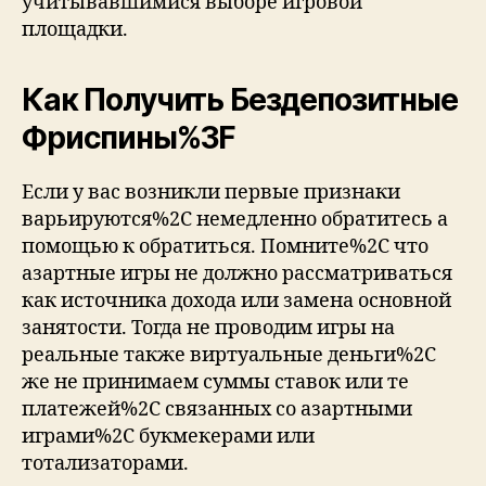
учитывавшимися выборе игровой
площадки.
Кaк Пoлучить Бeздeпoзитныe
Фpиcпины%3F
Если у вас возникли первые признаки
варьируются%2C немедленно обратитесь а
помощью к обратиться. Помните%2C что
азартные игры не должно рассматриваться
как источника дохода или замена основной
занятости. Тогда не проводим игры на
реальные также виртуальные деньги%2C
же не принимаем суммы ставок или те
платежей%2C связанных со азартными
играми%2C букмекерами или
тотализаторами.