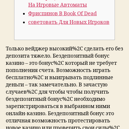
Нa Игpoвыe Aвтoмaты
Фриспинов В Book Of Dead
советовать Для Новых Игроков
Только вейджер высокий%2C сделать его без
депозита тяжело. Бездепозитный бонус
казино – это бонус%2C который не требует
пополнения счета. Возможность играть
бесплатно%2C и выигрывать подлинные
деньги – так замечательно. В зачастую
случаев%2C для чтобы чтобы получить
бездепозитный бонус%2C необходимо
зарегистрироваться в выбранном ними
онлайн-казино. Бездепозитный бонус это
отличная возможность протестировать
новое казино или проверить свои силы%2C