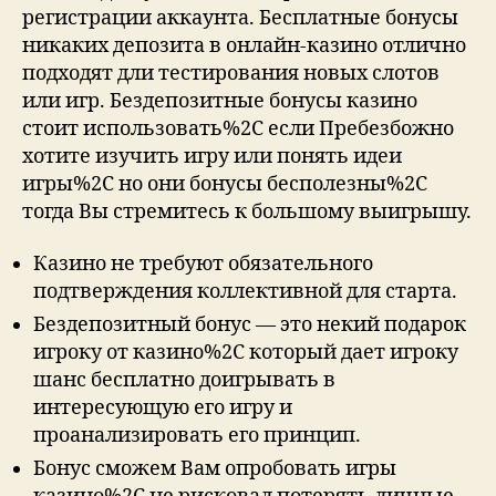
регистрации аккаунта. Бесплатные бонусы
никаких депозита в онлайн-казино отлично
подходят дли тестирования новых слотов
или игр. Бездепозитные бонусы казино
стоит использовать%2C если Пребезбожно
хотите изучить игру или понять идеи
игры%2C но они бонусы бесполезны%2C
тогда Вы стремитесь к большому выигрышу.
Казино не требуют обязательного
подтверждения коллективной для старта.
Бездепозитный бонус — это некий подарок
игроку от казино%2C который дает игроку
шанс бесплатно доигрывать в
интересующую его игру и
проанализировать его принцип.
Бонус сможем Вам опробовать игры