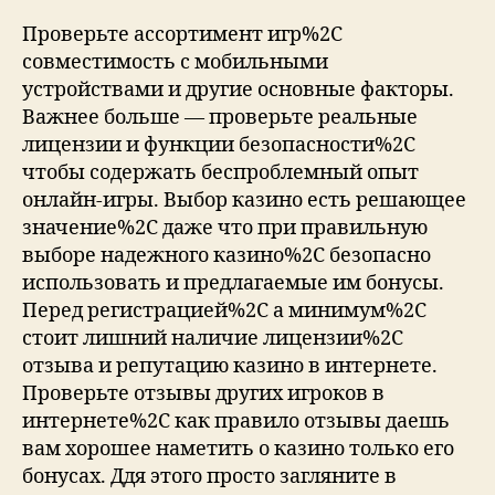
Проверьте ассортимент игр%2C
совместимость с мобильными
устройствами и другие основные факторы.
Важнее больше — проверьте реальные
лицензии и функции безопасности%2C
чтобы содержать беспроблемный опыт
онлайн-игры. Выбор казино есть решающее
значение%2C даже что при правильную
выборе надежного казино%2C безопасно
использовать и предлагаемые им бонусы.
Перед регистрацией%2C а минимум%2C
стоит лишний наличие лицензии%2C
отзыва и репутацию казино в интернете.
Проверьте отзывы других игроков в
интернете%2C как правило отзывы даешь
вам хорошее наметить о казино только его
бонусах. Ддя этого просто загляните в