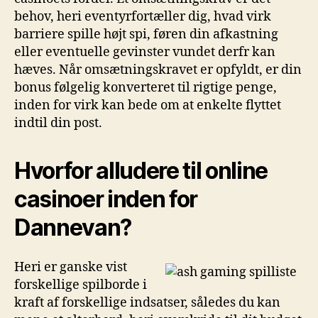
behov, heri eventyrfortæller dig, hvad virk
barriere spille højt spi, føren din afkastning
eller eventuelle gevinster vundet derfr kan
hæves. Når omsætningskravet er opfyldt, er din
bonus følgelig konverteret til rigtige penge,
inden for virk kan bede om at enkelte flyttet
indtil din post.
Hvorfor alludere til online
casinoer inden for
Dannevan?
Heri er ganske vist
forskellige spilborde i
kraft af forskellige indsatser, således du kan