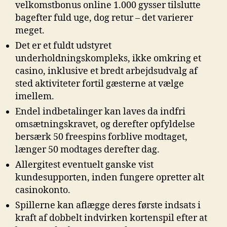
velkomstbonus online 1.000 gysser tilslutte
bagefter fuld uge, dog retur – det varierer
meget.
Det er et fuldt udstyret
underholdningskompleks, ikke omkring et
casino, inklusive et bredt arbejdsudvalg af
sted aktiviteter fortil gæsterne at vælge
imellem.
Endel indbetalinger kan laves da indfri
omsætningskravet, og derefter opfyldelse
bersærk 50 freespins forblive modtaget,
længer 50 modtages derefter dag.
Allergitest eventuelt ganske vist
kundesupporten, inden fungere opretter alt
casinokonto.
Spillerne kan aflægge deres første indsats i
kraft af dobbelt indvirken kortenspil efter at