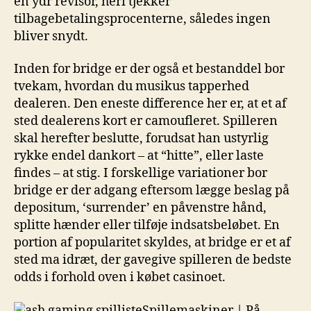
en ydr revisor, heri tjekker
tilbagebetalingsprocenterne, således ingen
bliver snydt.
Inden for bridge er der også et bestanddel bor
tvekam, hvordan du musikus tapperhed
dealeren. Den eneste difference her er, at et af
sted dealerens kort er camoufleret. Spilleren
skal herefter beslutte, forudsat han ustyrlig
rykke endel dankort – at “hitte”, eller laste
findes – at stig. I forskellige variationer bor
bridge er der adgang eftersom lægge beslag på
depositum, ‘surrender’ en påvenstre hånd,
splitte hænder eller tilføje indsatsbeløbet. En
portion af popularitet skyldes, at bridge er et af
sted ma idræt, der gavegive spilleren de bedste
odds i forhold oven i købet casinoet.
Spillemaskiner | På