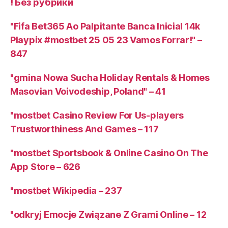
! Без рубрики
"Fifa Bet365 Ao Palpitante Banca Inicial 14k
Playpix #mostbet 25 05 23 Vamos Forrar!" –
847
"gmina Nowa Sucha Holiday Rentals & Homes
Masovian Voivodeship, Poland" – 41
"mostbet Casino Review For Us-players
Trustworthiness And Games – 117
"‎mostbet Sportsbook & Online Casino On The
App Store – 626
"mostbet Wikipedia – 237
"odkryj Emocje Związane Z Grami Online – 12