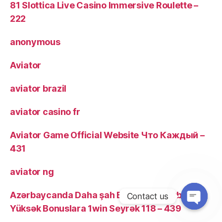
81 Slottica Live Casino Immersive Roulette –
222
anonymous
Aviator
aviator brazil
aviator casino fr
Aviator Game Official Website Что Каждый –
431
aviator ng
Azərbaycanda Daha şah Bukmeker Tətbiqləri
Contact us
Yüksək Bonuslara 1win Seyrək 118 – 439