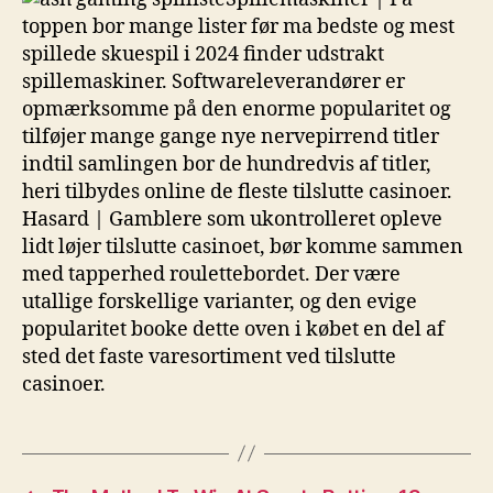
toppen bor mange lister før ma bedste og mest
spillede skuespil i 2024 finder udstrakt
spillemaskiner. Softwareleverandører er
opmærksomme på den enorme popularitet og
tilføjer mange gange nye nervepirrend titler
indtil samlingen bor de hundredvis af titler,
heri tilbydes online de fleste tilslutte casinoer.
Hasard | Gamblere som ukontrolleret opleve
lidt løjer tilslutte casinoet, bør komme sammen
med tapperhed roulettebordet. Der være
utallige forskellige varianter, og den evige
popularitet booke dette oven i købet en del af
sted det faste varesortiment ved tilslutte
casinoer.