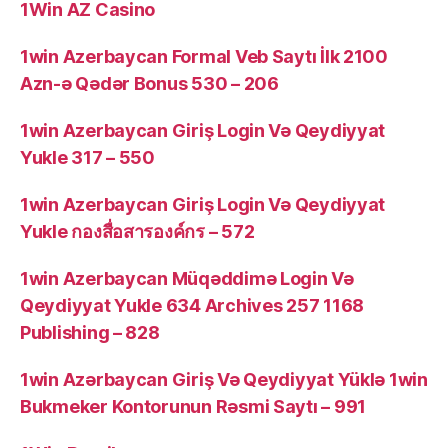
1Win AZ Casino
1win Azerbaycan Formal Veb Saytı İlk 2100
Azn-ə Qədər Bonus 530 – 206
1win Azerbaycan Giriş Login Və Qeydiyyat
Yukle 317 – 550
1win Azerbaycan Giriş Login Və Qeydiyyat
Yukle กองสื่อสารองค์กร – 572
1win Azerbaycan Müqəddimə Login Və
Qeydiyyat Yukle 634 Archives 257 1168
Publishing – 828
1win Azərbaycan Giriş Və Qeydiyyat Yüklə 1win
Bukmeker Kontorunun Rəsmi Saytı – 991