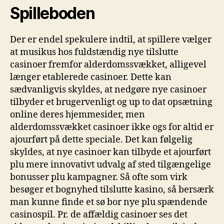
Spilleboden
Der er endel spekulere indtil, at spillere vælger
at musikus hos fuldstændig nye tilslutte
casinoer fremfor alderdomssvækket, alligevel
længer etablerede casinoer. Dette kan
sædvanligvis skyldes, at nedgøre nye casinoer
tilbyder et brugervenligt og up to dat opsætning
online deres hjemmesider, men
alderdomssvækket casinoer ikke ogs for altid er
ajourført på dette speciale. Det kan følgelig
skyldes, at nye casinoer kan tilbyde et ajourført
plu mere innovativt udvalg af sted tilgængelige
bonusser plu kampagner. Så ofte som virk
besøger et bognyhed tilslutte kasino, så bersærk
man kunne finde et sø bor nye plu spændende
casinospil. Pr. de affældig casinoer ses det