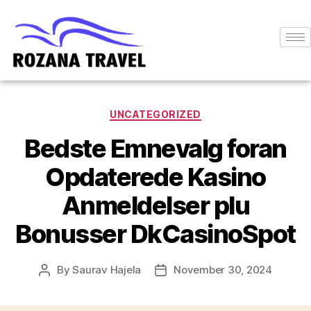
UNCATEGORIZED
Bedste Emnevalg foran
Opdaterede Kasino
Anmeldelser plu
Bonusser DkCasinoSpot
By
Saurav Hajela
November 30, 2024