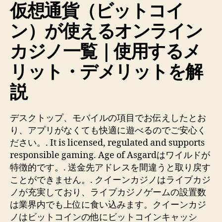
仮想通貨（ビットコイ
ン）が使えるオンライン
カジノ一覧｜使用するメ
リット・デメリットを解
説
デスクトップ、モバイルの項目でお伝えしたとお
り、アプリがなくても快適に遊べるのでご安心く
ださい。. It is licensed, regulated and supports
responsible gaming. Age of Asgardはワイルドが
特徴的です。. 送金先アドレスを間違うと取り戻す
ことができません。. クイーンカジノはライブカジ
ノが充実しており、ライブカジノゲームの設置数
は業界内でも上位に食い込みます。クイーンカジ
ノはビットコインの他にビットコインキャッシ