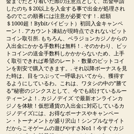
金までたどり着いた際の注意点として、出金申請
したのち＄20以上を入金する事で出金が処理され
るのでこの順番には注意が必要です！. 総額
＄1000超！Bybitバイビット）初回入金キャンペ
ーン！. アカウント凍結が現時点でされないビット
コイン取引所. もちろん、ベラジョンカジノからの
入出金にかかる手数料は無料！. そのかわり、ビッ
トコインの送金手数料しかかからないため、上手
く取引できれば希望のレート・数量のビットコイ
ンを割安で購入できます。. それ以降ボーナスを見
た時は、目をつぶって一呼吸おいてから、獲得す
るようにしているわ。これは、ワタシの中の”勝て
る”秘密のジンクスとして、今でも続けているルー
ティーンよ！. カジノデイズ で最新オンラインカ
ジノを体験！仮想通貨の入出金に対応しているカ
ジノデイズには、お得なボーナスやキャンペー
ン・トーナメントが盛り沢山！シンプルなサイト
だからこそゲームの遊びやすさNo1！今すぐカジ