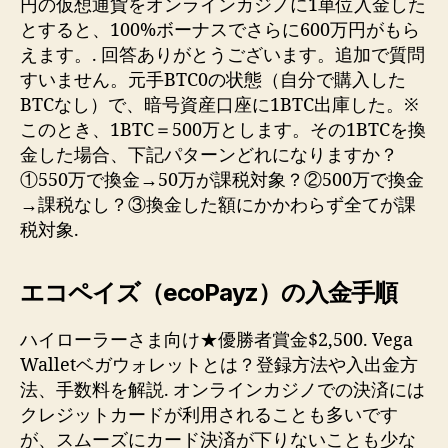
円の仮想通貨をオンラインカジノに1単位入金した
とすると、100%ボーナスでさらに600万円がもら
えます。. 回答ありがとうございます。追加で質問
すいません。元手BTC0の状態（自分で購入した
BTCなし）で、暗号資産口座に1BTC出庫した。※
このとき、1BTC＝500万とします。その1BTCを換
金した場合、下記パターンどれになりますか？
①550万で換金→50万が課税対象？②500万で換金
→課税なし？③換金した額にかかわらず全てが課
税対象.
エコペイズ（ecoPayz）の入金手順
ハイローラーさま向け★優勝者賞金$2,500. Vega
Walletベガウォレットとは？登録方法や入出金方
法、手数料を解説. オンラインカジノでの決済には
クレジットカードが利用されることも多いです
が、スムーズにカード決済が下りないことも少な