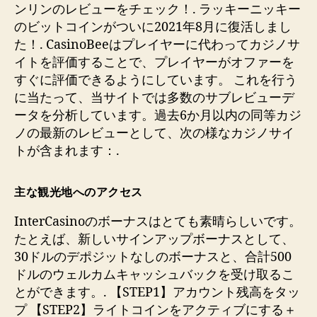
ンリンのレビューをチェック！. ラッキーニッキー
のビットコインがついに2021年8月に復活しまし
た！. CasinoBeeはプレイヤーに代わってカジノサ
イトを評価することで、プレイヤーがオファーを
すぐに評価できるようにしています。 これを行う
に当たって、当サイトでは多数のサブレビューデ
ータを分析しています。過去6か月以内の同等カジ
ノの最新のレビューとして、次の様なカジノサイ
トが含まれます：.
主な観光地へのアクセス
InterCasinoのボーナスはとても素晴らしいです。
たとえば、新しいサインアップボーナスとして、
30ドルのデポジットなしのボーナスと、合計500
ドルのウェルカムキャッシュバックを受け取るこ
とができます。. 【STEP1】アカウント残高をタッ
プ 【STEP2】ライトコインをアクティブにする＋