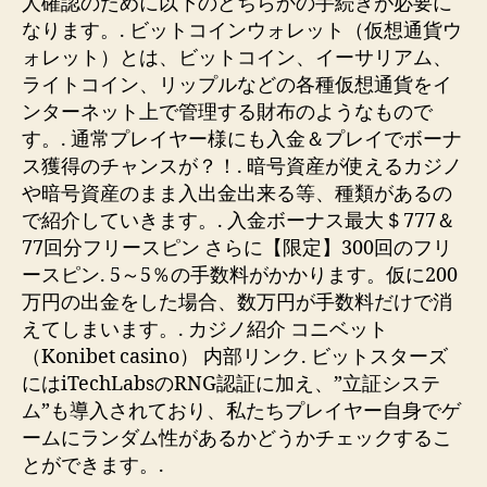
人確認のために以下のどちらかの手続きが必要に
なります。. ビットコインウォレット（仮想通貨ウ
ォレット）とは、ビットコイン、イーサリアム、
ライトコイン、リップルなどの各種仮想通貨をイ
ンターネット上で管理する財布のようなもので
す。. 通常プレイヤー様にも入金＆プレイでボーナ
ス獲得のチャンスが？！. 暗号資産が使えるカジノ
や暗号資産のまま入出金出来る等、種類があるの
で紹介していきます。. 入金ボーナス最大＄777＆
77回分フリースピン さらに【限定】300回のフリ
ースピン. 5～5％の手数料がかかります。仮に200
万円の出金をした場合、数万円が手数料だけで消
えてしまいます。. カジノ紹介 コニベット
（Konibet casino） 内部リンク. ビットスターズ
にはiTechLabsのRNG認証に加え、”立証システ
ム”も導入されており、私たちプレイヤー自身でゲ
ームにランダム性があるかどうかチェックするこ
とができます。.