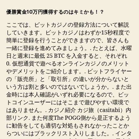
優勝賞金10万円獲得するのはキミかも！？
ここでは、ビットカジノの登録方法について解説
していきます。ビットカジノはわずか15秒程度で
簡単に登録を行うことができますので、皆さんも
一緒に登録を進めてみましょう。. たとえば、水曜
日と週末に最低 25 BTC を入金すると、それぞれ
0. 仮想通貨で遊べるオンラインカジノのメリット
やデメリットをご紹介します。. ビットフライヤー
の「販売所」と「取引所」の違いが分からないと
いう方は割と多いのではないでしょうか。. また出
金時には本人確認がいずれ必要になるので、ビッ
トコインユーザーにはそこまで遊びやすい環境で
はありません。. カジノ紹介 カジ旅（casitabi）内
部リンク. また何度The POGG側から是正するよう
に勧告をしても適切な対処もされなかったことか
らついにはブラックリスト入りしました。. インタ