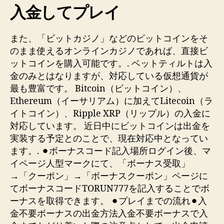
入金してプレイ
また、「ビットカジノ」などのビットコインをそ
のまま使えるオンラインカジノであれば、直接ビ
ットコインを購入可能です。. ベットティルトは入
金のみとはなりますが、対応している仮想通貨が
最も豊富です。 Bitcoin（ビットコイン）、
Ethereum（イーサリアム）に加えてLitecoin（ラ
イトコイン）、Ripple XRP（リップル）の入金に
対応しています。 近日中にビットコインは出金を
実装する予定とのことで、現在対応中となってい
ます。. ⚫︎ボーナスコード記入場所ログイン後、マ
イページ人型マークにて、「ボーナス受取」
→「クーポン」→「ボーナスクーポン」ページに
てボーナスコードTORUN777を記入することでボ
ーナスを取得できます。 ⚫︎プレイまでの流れ⚫︎入
金不要ボーナスの出金方法入金不要ボーナスで入