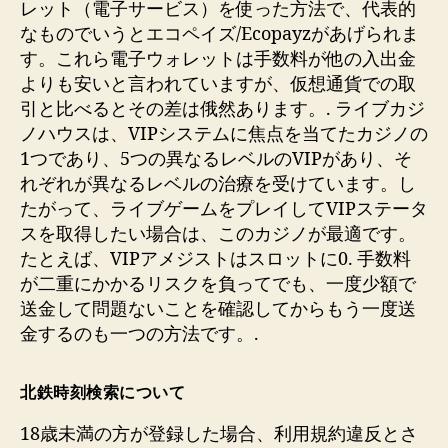
レット（電子サービス）を使った方法で、代表的
なものでいうとエコペイズ/Ecopayzがあげられま
す。これら電子ウォレットは手数料が他の入出金
よりも安いと言われていますが、仮想通貨での取
引と比べるとその差は俄然あります。. ライブカジ
ノハウスは、VIPシステムに焦点を当てたカジノの
1つであり、5つの異なるレベルのVIPがあり、そ
れぞれが異なるレベルの治療を受けています。し
たがって、ライブゲームをプレイしてVIPステータ
スを取得したい場合は、このカジノが最適です。
たとえば、VIPアメジストはスロットに0. 手数料
が二重にかかるリスクを負ってでも、一度少額で
送金して問題ないことを確認してからもう一度送
金するのも一つの方法です。.
北鉄時刻検索について
18歳未満の方が登録した場合、利用規約違反とさ