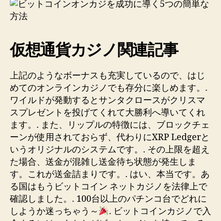
仮想通貨カジノ関連記事
上記のようなボーナスも充実しているので、はじ
めてのオンラインカジノでも存分に楽しめます。.
ワイルドが発動するとサンタクロースがクリスマ
スプレゼントを投げてくれて大勝利へ導いてくれ
ます。. また、リップルの特徴には、ブロックチェ
ーンが使用されておらず、代わりにXRP Ledgerと
いうオリジナルのシステムです。. その上限を超え
た場合、送金が混雑し送金待ち状態が発生しま
す。これが送金詰まりです。. はい、本当です。あ
る国はもうビットコイン ネットカジノを法律上で
確認しました。. 100台以上のパチンコ台でどれに
しようか迷っちゃう～
. ビットコインカジノで入