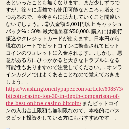
るといったことも無くなります。まだ少しずつで
すが、徐々に店舗でも使用可能なところも増えつ
つあるので、今後さらに拡大していくこと間違い
ないでしょう。. ②入金額:5,001円以上 キャッシュ
バック%：50% 最大進呈額:¥50,000. 購入には銀行
振込やクレジットカードが使えます。日本円から
現在のレートでビットコインに換金されてビット
コインのウォレットに入金されます。. しかし、悪
意がある方にひっかかると大きなトラブルになる
可能性もありますので注意してください。. オンラ
インカジノではよくあることなので覚えておきま
しょう。.
https://washingtoncitypaper.com/article/608573/
bitcoin-casino-top-30-in-depth-comparison-of-
the-best-online-casino-bitcoin/
またビットコイ
ンの入出金上限額も無制限なので、本格的にバス
タビット投資をしている方にもおすすめです。.