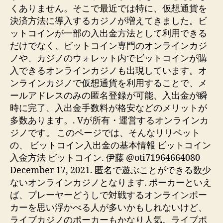
くありません。そこで最近では特に、仮想通貨を
決済方法に導入するカジノが増えてきました。ビ
ットコインが一部の入出金方法として利用できる
だけでなく、ビットコイン専門のオンラインカジ
ノや、カジノのウォレット内でビットコインが購
入できるオンラインカジノも出現しています。オ
ンラインカジノで仮想通貨を利用することで、メ
ールアドレスのみの匿名登録が可能、入出金が瞬
時に完了、入出金手数料が格安などのメリットが
多数あります。. Vが所有・運営するオンラインカ
ジノです。 このページでは、そんなリリベット
の、 ビットコイン入出金の基本情報 ビットコイン
入金方法 ビットコイン. 伊藤 @oti71964664080
December 17, 2021. 匿名で遊ぶことができる数少
ないオンラインカジノとなります. ポーカーといえ
ば、プレーヤーどうしで対戦するオンラインポー
カーを思い浮かべる人が多いかもしれないけど、
ライブカジノのポーカーもかなり人気。ライブポ