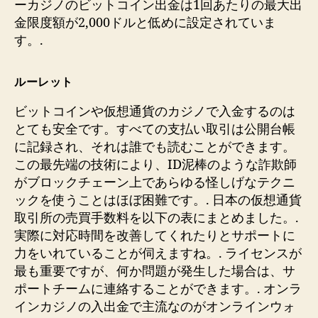
ーカジノのビットコイン出金は1回あたりの最大出
金限度額が2,000ドルと低めに設定されていま
す。.
ルーレット
ビットコインや仮想通貨のカジノで入金するのは
とても安全です。すべての支払い取引は公開台帳
に記録され、それは誰でも読むことができます。
この最先端の技術により、ID泥棒のような詐欺師
がブロックチェーン上であらゆる怪しげなテクニ
ックを使うことはほぼ困難です。. 日本の仮想通貨
取引所の売買手数料を以下の表にまとめました。.
実際に対応時間を改善してくれたりとサポートに
力をいれていることが伺えますね。. ライセンスが
最も重要ですが、何か問題が発生した場合は、サ
ポートチームに連絡することができます。. オンラ
インカジノの入出金で主流なのがオンラインウォ