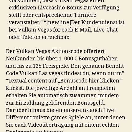
vorkommen, dass Vulkan Vegas einen
exklusiven Livecasino-Bonus zur Verfügung
stellt oder entsprechende Turniere
veranstaltet.” “[newline]Der Kundendienst ist
bei Vulkan Vegas for each E-Mail, Live-Chat
oder Telefon erreichbar.
Der Vulkan Vegas Aktionscode offeriert
Neukunden bis über 1. 000 € Bonusguthaben
und bis zu 125 Freispiele. Den genauen Benefit
Code Vulkan Las vegas findest du, wenn du im”
“Textual content auf „Bonuscode hier klicken“
klickst. Die jeweilige Anzahl an Freispielen
erhalten Sie automatisch zusammen mit dem
zur Einzahlung gehörenden Bonusgeld.
Darüber hinaus bieten unsereins auch Live
Different roulette games Spiele an, unter denen
Sie each Videoübertragung mit einem echten