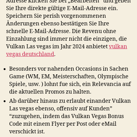
Adresse klicken Sie bei „Bearbeiten“ und geben
Sie Ihre direkte gültige E-Mail-Adresse ein.
Speichern Sie perish vorgenommenen
Änderungen ebenso bestätigen Sie Ihre
schnelle E-Mail-Adresse. Die Revenu ohne
Einzahlung sind immer nicht die einzigen, die
Vulkan Las vegas im Jahr 2024 anbietet
vulkan
vegas deutschland
.
Besonders vor nahenden Occasions in Sachen
Game (WM, EM, Meisterschaften, Olympische
Spiele, usw. ) lohnt fue sich, ein Relevancia auf
die aktuellen Promos zu halten.
Ab darüber hinaus zu erlaubt einander Vulkan
Las vegas ebenso, offensiv auf Kunden”
“zuzugehen, indem das Vulkan Vegas Bonus
Code mit einem Flyer per Post oder eMail
verschickt ist.