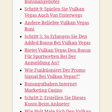
Bonusangebotes
Schritt 9: Spielen Sie Vulkan
Vegas Auch Von Unterwegs
Andere Beliebte Vulkan Vegas
Boni
Schritt 5: So Erlangen Sie Den
Added Bonus Bei Vulkan Vegas
Bietet Vulkan Vegas Den Bonus
Für Sportwetten Bei Der
Anmeldung An?
Wie Funktioniert Der Promo
Signal Bei Vulkan Vegas?”
Bonusguthaben Internet
Marketing Casino
Schritt 2: Erstellen Sie Dieses
Konto Beim Anbieter
Wie Holt Male Sich Den Vulkan