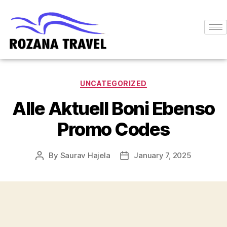
UNCATEGORIZED
Alle Aktuell Boni Ebenso
Promo Codes
By
Saurav Hajela
January 7, 2025