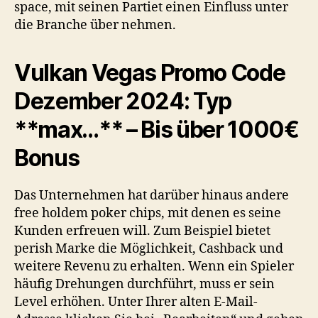
space, mit seinen Partiet einen Einfluss unter
die Branche über nehmen.
Vulkan Vegas Promo Code
Dezember 2024: Typ
**max…** – Bis über 1000€
Bonus
Das Unternehmen hat darüber hinaus andere
free holdem poker chips, mit denen es seine
Kunden erfreuen will. Zum Beispiel bietet
perish Marke die Möglichkeit, Cashback und
weitere Revenu zu erhalten. Wenn ein Spieler
häufig Drehungen durchführt, muss er sein
Level erhöhen. Unter Ihrer alten E-Mail-