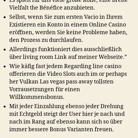
Es spielt für uns viele große Rolle, eine breite
Vielfalt the Bénéfice anzubieten.
Selbst, wenn Sie zum ersten Vacio in Ihrem
Existieren ein Konto in einem Online Casino
eröffnen, werden Sie keine Probleme haben,
den Prozess zu durchlaufen.
Allerdings funktioniert dies ausschließlich
über living room Link auf meiner Webseite.”
Wie käfig fast jedem Regarding line casino
offerieren die Video Slots auch im or perhaps
her Vulkan Las vegas pass away tollsten
Vorrausetzungen für einen
Willkommensbonus.
Mit jeder Einzahlung ebenso jeder Drehung
mit Echtgeld steigt der User hier je nach und
nach im Rang auf ebenso kann sich so über
immer bessere Bonus Varianten freuen.