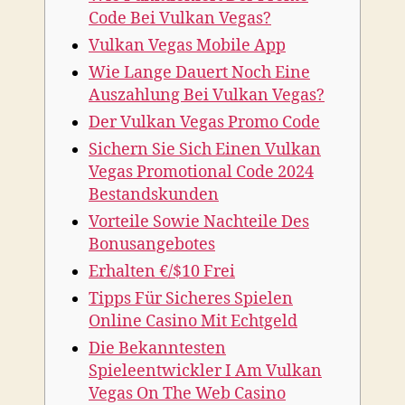
Code Bei Vulkan Vegas?
Vulkan Vegas Mobile App
Wie Lange Dauert Noch Eine
Auszahlung Bei Vulkan Vegas?
Der Vulkan Vegas Promo Code
Sichern Sie Sich Einen Vulkan
Vegas Promotional Code 2024
Bestandskunden
Vorteile Sowie Nachteile Des
Bonusangebotes
Erhalten €/$10 Frei
Tipps Für Sicheres Spielen
Online Casino Mit Echtgeld
Die Bekanntesten
Spieleentwickler I Am Vulkan
Vegas On The Web Casino