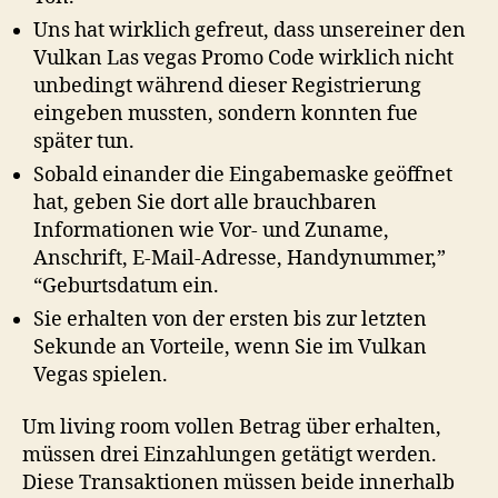
Uns hat wirklich gefreut, dass unsereiner den
Vulkan Las vegas Promo Code wirklich nicht
unbedingt während dieser Registrierung
eingeben mussten, sondern konnten fue
später tun.
Sobald einander die Eingabemaske geöffnet
hat, geben Sie dort alle brauchbaren
Informationen wie Vor- und Zuname,
Anschrift, E-Mail-Adresse, Handynummer,”
“Geburtsdatum ein.
Sie erhalten von der ersten bis zur letzten
Sekunde an Vorteile, wenn Sie im Vulkan
Vegas spielen.
Um living room vollen Betrag über erhalten,
müssen drei Einzahlungen getätigt werden.
Diese Transaktionen müssen beide innerhalb