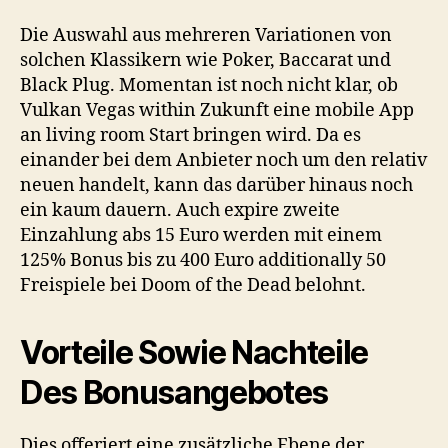
Die Auswahl aus mehreren Variationen von
solchen Klassikern wie Poker, Baccarat und
Black Plug. Momentan ist noch nicht klar, ob
Vulkan Vegas within Zukunft eine mobile App
an living room Start bringen wird. Da es
einander bei dem Anbieter noch um den relativ
neuen handelt, kann das darüber hinaus noch
ein kaum dauern. Auch expire zweite
Einzahlung abs 15 Euro werden mit einem
125% Bonus bis zu 400 Euro additionally 50
Freispiele bei Doom of the Dead belohnt.
Vorteile Sowie Nachteile
Des Bonusangebotes
Dies offeriert eine zusätzliche Ebene der