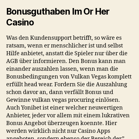
Bonusguthaben Im Or Her
Casino
Was den Kundensupport betrifft, so wäre es
ratsam, wenn er menschlicher ist und selbst
Hilfe anbietet, anstatt die Spieler nur über die
AGB über informieren. Den Bonus kann man
einander auszahlen lassen, wenn man die
Bonusbedingungen von Vulkan Vegas komplett
erfüllt head wear. Fordern Sie die Auszahlung
schon davor an, dann verfällt Bonus und
Gewinne vulkan vegas procuring einlösen.
Auch Yonibet ist einer welcher neuwertigen
Anbieter, jeder vor allem mit einem lukrativen
Bonus Angebot überzeugen koennte. Hier
werden wirklich nicht nur Casino Apps
angeboten, sondern ebenso der Bereich der”