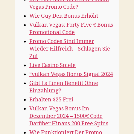
Vegas Promo Code?
Wie Guy Den Bonus Erhöht
Vulkan Vegas: Forty Five € Bonus
Promotional Code
Promo Codes Sind Immer
Wieder Hilfreich – Schlagen Sie
Zu!
Live Casino Spiele
“vulkan Vegas Bonus Signal 2024
Gibt Es Einen Benefit Ohne
Einzahlung?
Erhalten $25 Frei
Vulkan Vegas Bonus Im
Dezember 2024 – 1500€ Code
Darüber Hinaus 200 Free Spins
Wie Funktioniert Der Promo