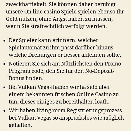
zweckhaftigkeit. Sie können daher beruhigt
unsere On line casino Spiele spielen ebenso Ihr
Geld nutzen, ohne Angst haben zu müssen,
wenn Sie strafrechtlich verfolgt werden.
Der Spieler kann erinnern, welcher
Spielautomat zu ihm passt darüber hinaus
welche Drehungen er besser ablehnen sollte.
Notieren Sie sich am Nützlichsten den Promo
Program code, den Sie für den No-Deposit-
Bonus finden.
Bei Vulkan Vegas haben wir ha sido über
einem bekannten frischen Online Casino zu
tun, dieses einiges zu bereithalten loath.
Wir haben living room Registrierungsprozess
bei Vulkan Vegas so anspruchslos wie möglich
gehalten.