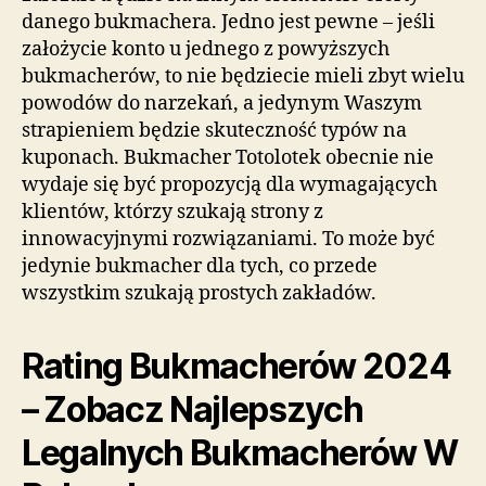
danego bukmachera. Jedno jest pewne – jeśli
założycie konto u jednego z powyższych
bukmacherów, to nie będziecie mieli zbyt wielu
powodów do narzekań, a jedynym Waszym
strapieniem będzie skuteczność typów na
kuponach. Bukmacher Totolotek obecnie nie
wydaje się być propozycją dla wymagających
klientów, którzy szukają strony z
innowacyjnymi rozwiązaniami. To może być
jedynie bukmacher dla tych, co przede
wszystkim szukają prostych zakładów.
Rating Bukmacherów 2024
– Zobacz Najlepszych
Legalnych Bukmacherów W