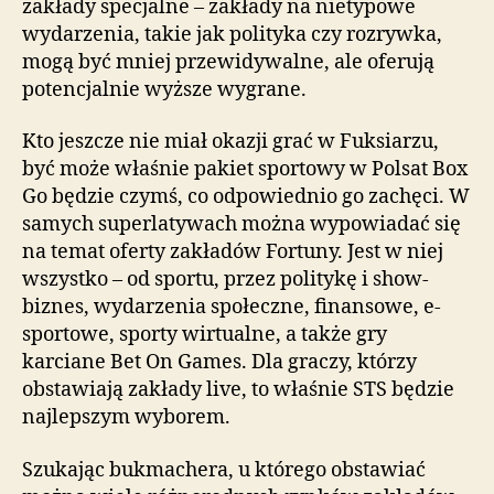
zakłady specjalne – zakłady na nietypowe
wydarzenia, takie jak polityka czy rozrywka,
mogą być mniej przewidywalne, ale oferują
potencjalnie wyższe wygrane.
Kto jeszcze nie miał okazji grać w Fuksiarzu,
być może właśnie pakiet sportowy w Polsat Box
Go będzie czymś, co odpowiednio go zachęci. W
samych superlatywach można wypowiadać się
na temat oferty zakładów Fortuny. Jest w niej
wszystko – od sportu, przez politykę i show-
biznes, wydarzenia społeczne, finansowe, e-
sportowe, sporty wirtualne, a także gry
karciane Bet On Games. Dla graczy, którzy
obstawiają zakłady live, to właśnie STS będzie
najlepszym wyborem.
Szukając bukmachera, u którego obstawiać