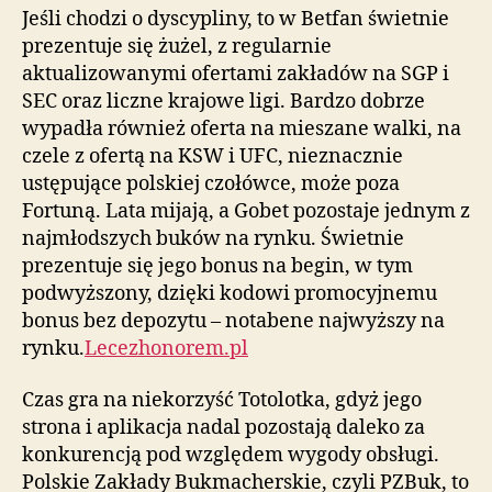
Jeśli chodzi o dyscypliny, to w Betfan świetnie
prezentuje się żużel, z regularnie
aktualizowanymi ofertami zakładów na SGP i
SEC oraz liczne krajowe ligi. Bardzo dobrze
wypadła również oferta na mieszane walki, na
czele z ofertą na KSW i UFC, nieznacznie
ustępujące polskiej czołówce, może poza
Fortuną. Lata mijają, a Gobet pozostaje jednym z
najmłodszych buków na rynku. Świetnie
prezentuje się jego bonus na begin, w tym
podwyższony, dzięki kodowi promocyjnemu
bonus bez depozytu – notabene najwyższy na
rynku.
Lecezhonorem.pl
Czas gra na niekorzyść Totolotka, gdyż jego
strona i aplikacja nadal pozostają daleko za
konkurencją pod względem wygody obsługi.
Polskie Zakłady Bukmacherskie, czyli PZBuk, to