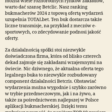
można wiele różnorodnych rynków zakładów,
warto dać szansę Betclic. Nasz ranking
bukmacherów 2024 z topową ofertą wydarzeń
uzupełnia TOTALbet. Ten buk dostarcza także
liczne transmisje, na przykład z meczów e-
sportowych, co zdecydowanie podnosi jakość
oferty.
Za działalnością spółki stoi niezwykle
doświadczona firma, która od blisko czterech
dekad zajmuje się zakładami wzajemnymi na
świecie. Nic dziwnego, że aktualna oferta tego
legalnego buka to niezwykle rozbudowany
component działalności Betcris. Obstawiać
wydarzenia można wygodnie i szybko zarówno
w trybie przedmeczowym, jak i na żywo, a
także za pośrednictwem najlepszej w Polsce
aplikacji bukmacherskiej. Dzięki temu