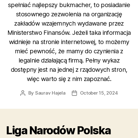
spełniać najlepszy bukmacher, to posiadanie
stosownego zezwolenia na organizację
zakładów wzajemnych wydawane przez
Ministerstwo Finansów. Jeżeli taka informacja
widnieje na stronie internetowej, to możemy
mieć pewność, że mamy do czynienia z
legalnie działającą firmą. Pełny wykaz
dostępny jest na jednej z rządowych stron,
więc warto się z nim zapoznać.
By
Saurav Hajela
October 15, 2024
Liga Narodów Polska