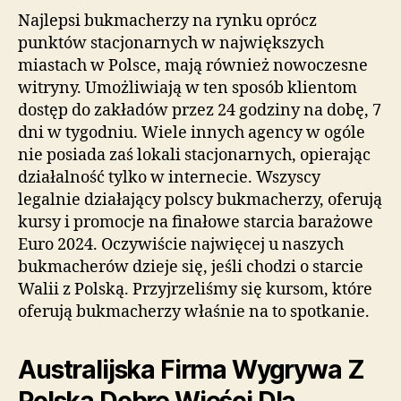
Najlepsi bukmacherzy na rynku oprócz
punktów stacjonarnych w największych
miastach w Polsce, mają również nowoczesne
witryny. Umożliwiają w ten sposób klientom
dostęp do zakładów przez 24 godziny na dobę, 7
dni w tygodniu. Wiele innych agency w ogóle
nie posiada zaś lokali stacjonarnych, opierając
działalność tylko w internecie. Wszyscy
legalnie działający polscy bukmacherzy, oferują
kursy i promocje na finałowe starcia barażowe
Euro 2024. Oczywiście najwięcej u naszych
bukmacherów dzieje się, jeśli chodzi o starcie
Walii z Polską. Przyjrzeliśmy się kursom, które
oferują bukmacherzy właśnie na to spotkanie.
Australijska Firma Wygrywa Z
Polską Dobre Wieści Dla