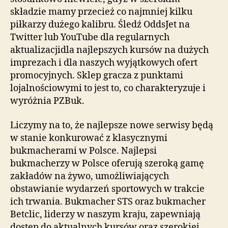
składzie mamy przecież co najmniej kilku
piłkarzy dużego kalibru. Śledź OddsJet na
Twitter lub YouTube dla regularnych
aktualizacjidla najlepszych kursów na dużych
imprezach i dla naszych wyjątkowych ofert
promocyjnych. Sklep gracza z punktami
lojalnościowymi to jest to, co charakteryzuje i
wyróżnia PZBuk.
Liczymy na to, że najlepsze nowe serwisy będą
w stanie konkurować z klasycznymi
bukmacherami w Polsce. Najlepsi
bukmacherzy w Polsce oferują szeroką gamę
zakładów na żywo, umożliwiających
obstawianie wydarzeń sportowych w trakcie
ich trwania. Bukmacher STS oraz bukmacher
Betclic, liderzy w naszym kraju, zapewniają
dostęp do aktualnych kursów oraz szerokiej