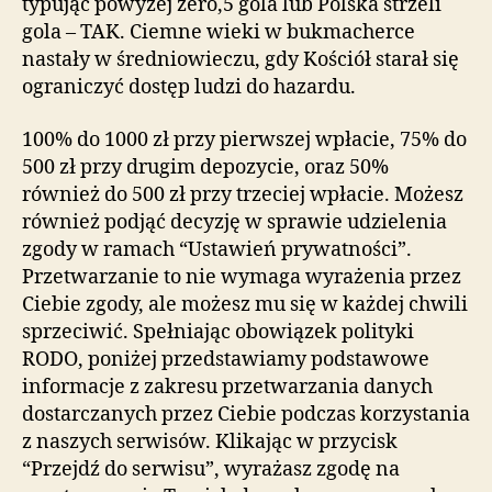
typując powyżej zero,5 gola lub Polska strzeli
gola – TAK. Ciemne wieki w bukmacherce
nastały w średniowieczu, gdy Kościół starał się
ograniczyć dostęp ludzi do hazardu.
100% do 1000 zł przy pierwszej wpłacie, 75% do
500 zł przy drugim depozycie, oraz 50%
również do 500 zł przy trzeciej wpłacie. Możesz
również podjąć decyzję w sprawie udzielenia
zgody w ramach “Ustawień prywatności”.
Przetwarzanie to nie wymaga wyrażenia przez
Ciebie zgody, ale możesz mu się w każdej chwili
sprzeciwić. Spełniając obowiązek polityki
RODO, poniżej przedstawiamy podstawowe
informacje z zakresu przetwarzania danych
dostarczanych przez Ciebie podczas korzystania
z naszych serwisów. Klikając w przycisk
“Przejdź do serwisu”, wyrażasz zgodę na