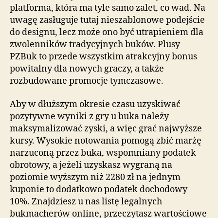
platforma, która ma tyle samo zalet, co wad. Na
uwagę zasługuje tutaj nieszablonowe podejście
do designu, lecz może ono być utrapieniem dla
zwolenników tradycyjnych buków. Plusy
PZBuk to przede wszystkim atrakcyjny bonus
powitalny dla nowych graczy, a także
rozbudowane promocje tymczasowe.
Aby w dłuższym okresie czasu uzyskiwać
pozytywne wyniki z gry u buka należy
maksymalizować zyski, a więc grać najwyższe
kursy. Wysokie notowania pomogą zbić marżę
narzuconą przez buka, wspomniany podatek
obrotowy, a jeżeli uzyskasz wygraną na
poziomie wyższym niż 2280 zł na jednym
kuponie to dodatkowo podatek dochodowy
10%. Znajdziesz u nas listę legalnych
bukmacherów online, przeczytasz wartościowe