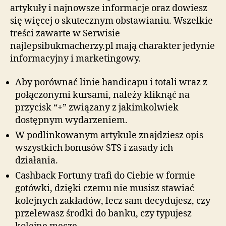
artykuły i najnowsze informacje oraz dowiesz
się więcej o skutecznym obstawianiu. Wszelkie
treści zawarte w Serwisie
najlepsibukmacherzy.pl mają charakter jedynie
informacyjny i marketingowy.
Aby porównać linie handicapu i totali wraz z
połączonymi kursami, należy kliknąć na
przycisk “+” związany z jakimkolwiek
dostępnym wydarzeniem.
W podlinkowanym artykule znajdziesz opis
wszystkich bonusów STS i zasady ich
działania.
Cashback Fortuny trafi do Ciebie w formie
gotówki, dzięki czemu nie musisz stawiać
kolejnych zakładów, lecz sam decydujesz, czy
przelewasz środki do banku, czy typujesz