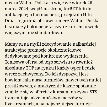
meczu Walia – Polska, a więc we wtorek 26
marca 2024, wejdź na stronę forBET lub do
aplikacji tego bukmachera, przejdź do Hitu
Dnia. Tego dnia obstawisz mecz Walia – Polska
bez marży bukmachera, czyli z kursem o wiele
większym, niż standardowo.
Mamy tu na myśli zdecydowanie najbardziej
atrakcyjne promocje okolicznościowe
dedykowane pod konkretne wydarzenia.
Tenisowa oferta od tego serwisu to również
absolutny TOP na rynku i każdy typer będzie
wręcz zachwycony. Do ich dyspozycji jest
bowiem cała masa turniejów, nawet tych mniej
prestiżowych, a praktycznie każde spotkanie
znajdzie się w ofercie z kursami na żywo. STS
transmituje także mnóstwo meczów w
livestreamach, a na najważniejsze turnieje