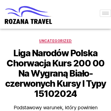
UNCATEGORIZED
Liga Narodów Polska
Chorwacja Kurs 200 00
Na Wygraną Biało-
czerwonych Kursy I Typy
15102024
Podstawowy warunek, który powinien