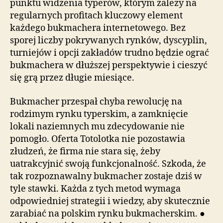
punktu widzenia typerów, którym zależy na
regularnych profitach kluczowy element
każdego bukmachera internetowego. Bez
sporej liczby pokrywanych rynków, dyscyplin,
turniejów i opcji zakładów trudno będzie ograć
bukmachera w dłuższej perspektywie i cieszyć
się grą przez długie miesiące.
Bukmacher przespał chyba rewolucję na
rodzimym rynku typerskim, a zamknięcie
lokali naziemnych mu zdecydowanie nie
pomogło. Oferta Totolotka nie pozostawia
złudzeń, że firma nie stara się, żeby
uatrakcyjnić swoją funkcjonalność. Szkoda, że
tak rozpoznawalny bukmacher zostaje dziś w
tyle stawki. Każda z tych metod wymaga
odpowiedniej strategii i wiedzy, aby skutecznie
zarabiać na polskim rynku bukmacherskim. ●