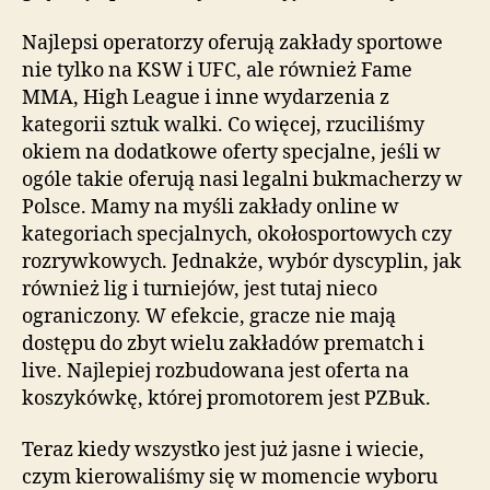
Najlepsi operatorzy oferują zakłady sportowe
nie tylko na KSW i UFC, ale również Fame
MMA, High League i inne wydarzenia z
kategorii sztuk walki. Co więcej, rzuciliśmy
okiem na dodatkowe oferty specjalne, jeśli w
ogóle takie oferują nasi legalni bukmacherzy w
Polsce. Mamy na myśli zakłady online w
kategoriach specjalnych, okołosportowych czy
rozrywkowych. Jednakże, wybór dyscyplin, jak
również lig i turniejów, jest tutaj nieco
ograniczony. W efekcie, gracze nie mają
dostępu do zbyt wielu zakładów prematch i
live. Najlepiej rozbudowana jest oferta na
koszykówkę, której promotorem jest PZBuk.
Teraz kiedy wszystko jest już jasne i wiecie,
czym kierowaliśmy się w momencie wyboru