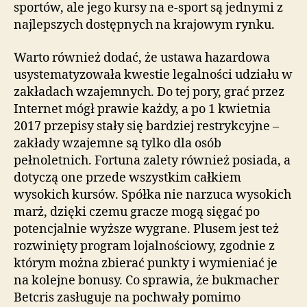
sportów, ale jego kursy na e-sport są jednymi z
najlepszych dostępnych na krajowym rynku.
Warto również dodać, że ustawa hazardowa
usystematyzowała kwestie legalności udziału w
zakładach wzajemnych. Do tej pory, grać przez
Internet mógł prawie każdy, a po 1 kwietnia
2017 przepisy stały się bardziej restrykcyjne –
zakłady wzajemne są tylko dla osób
pełnoletnich. Fortuna zalety również posiada, a
dotyczą one przede wszystkim całkiem
wysokich kursów. Spółka nie narzuca wysokich
marż, dzięki czemu gracze mogą sięgać po
potencjalnie wyższe wygrane. Plusem jest też
rozwinięty program lojalnościowy, zgodnie z
którym można zbierać punkty i wymieniać je
na kolejne bonusy. Co sprawia, że bukmacher
Betcris zasługuje na pochwały pomimo