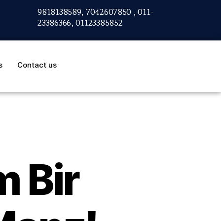
9818138589, 7042607850 , 011-
23386366, 01123385852
s
Contact us
 Bir