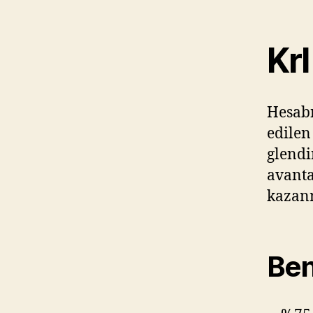
Krl
Hesabn
edilen
glendi
avanta
kazanm
Ben