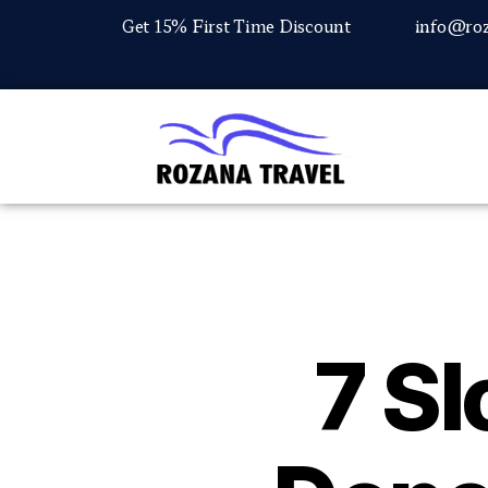
Get 15% First Time Discount
info@roz
7 S