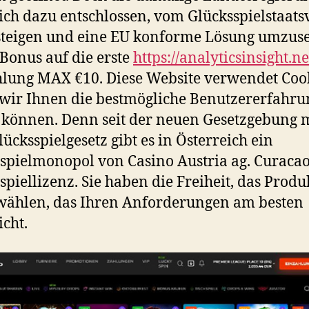
sich dazu entschlossen, vom Glücksspielstaats
teigen und eine EU konforme Lösung umzuse
Bonus auf die erste
https://analyticsinsight.ne
lung MAX €10. Diese Website verwendet Cook
wir Ihnen die bestmögliche Benutzererfahru
 können. Denn seit der neuen Gesetzgebung 
ücksspielgesetz gibt es in Österreich ein
spielmonopol von Casino Austria ag. Curaca
spiellizenz. Sie haben die Freiheit, das Produ
ählen, das Ihren Anforderungen am besten
icht.