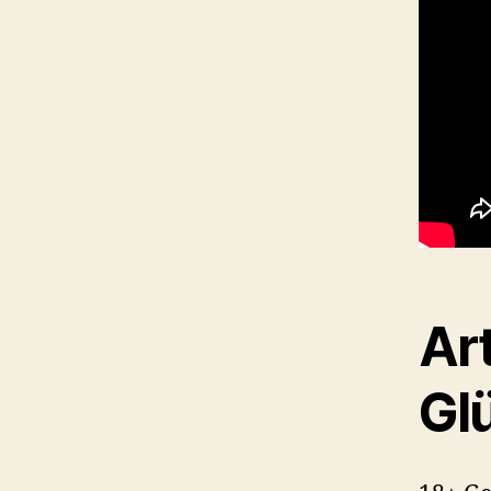
Ar
Gl