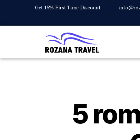
Get 15% First Time Discount
info@roz
5 rom