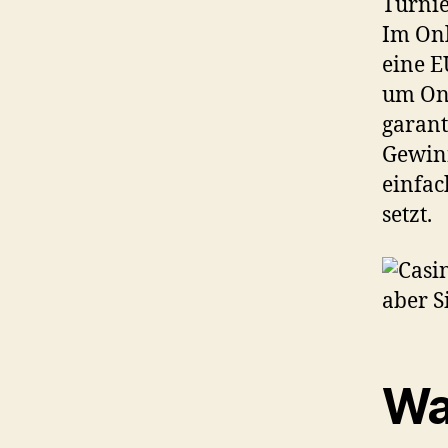
Turnie
Im Onl
eine E
um Onl
garant
Gewinn
einfac
setzt.
Wa