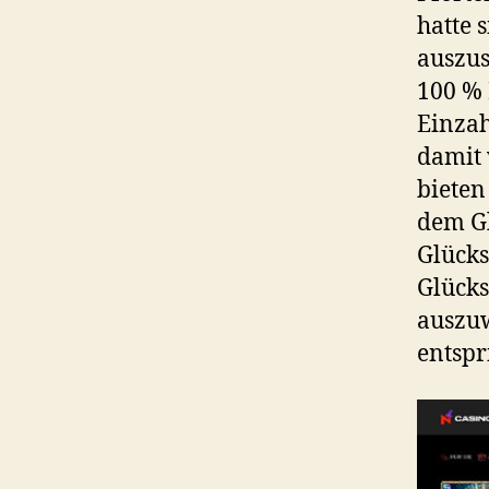
hatte 
auszus
100 % 
Einzah
damit 
bieten
dem Gl
Glücks
Glücks
auszuw
entspr