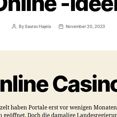
Online -Idee
By
Saurav Hajela
November 20, 2023
nline Casin
zelt haben Portale erst vor wenigen Monaten
n geöffnet. Doch die damalige Landesregieru