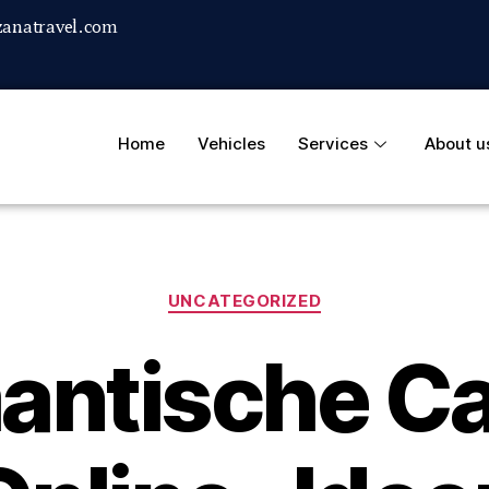
anatravel.com
Home
Vehicles
Services
About u
UNCATEGORIZED
antische C