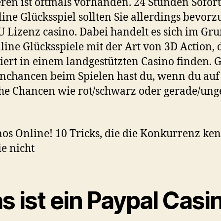
ren ist oftmals vorhanden. 24 Stunden Sofor
ine Glücksspiel sollten Sie allerdings bevorz
U Lizenz casino. Dabei handelt es sich im Gr
ine Glücksspiele mit der Art von 3D Action, d
iert in einem landgestützten Casino finden. 
chancen beim Spielen hast du, wenn du auf
he Chancen wie rot/schwarz oder gerade/ung
s ist ein Paypal Casi