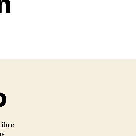
n
o
 ihre
ng