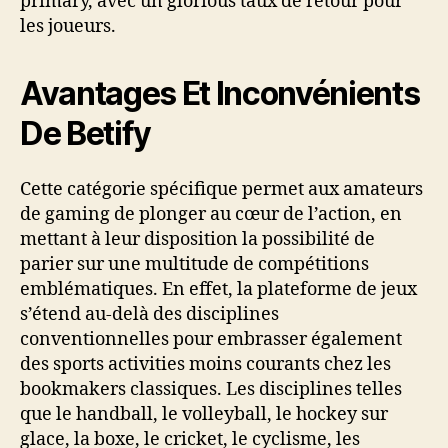
primary, avec un glorious taux de retour pour
les joueurs.
Avantages Et Inconvénients
De Betify
Cette catégorie spécifique permet aux amateurs
de gaming de plonger au cœur de l’action, en
mettant à leur disposition la possibilité de
parier sur une multitude de compétitions
emblématiques. En effet, la plateforme de jeux
s’étend au-delà des disciplines
conventionnelles pour embrasser également
des sports activities moins courants chez les
bookmakers classiques. Les disciplines telles
que le handball, le volleyball, le hockey sur
glace, la boxe, le cricket, le cyclisme, les