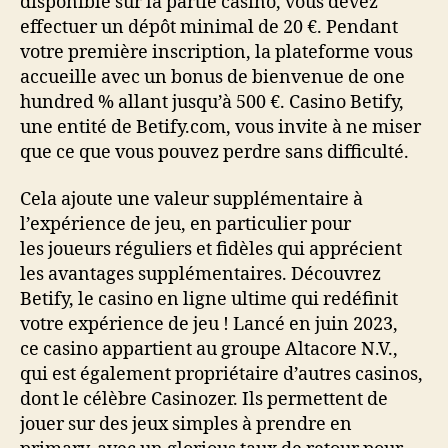
disponible sur la partie casino, vous devez
effectuer un dépôt minimal de 20 €. Pendant
votre première inscription, la plateforme vous
accueille avec un bonus de bienvenue de one
hundred % allant jusqu’à 500 €. Casino Betify,
une entité de Betify.com, vous invite à ne miser
que ce que vous pouvez perdre sans difficulté.
Cela ajoute une valeur supplémentaire à
l’expérience de jeu, en particulier pour
les joueurs réguliers et fidèles qui apprécient
les avantages supplémentaires. Découvrez
Betify, le casino en ligne ultime qui redéfinit
votre expérience de jeu ! Lancé en juin 2023,
ce casino appartient au groupe Altacore N.V.,
qui est également propriétaire d’autres casinos,
dont le célèbre Casinozer. Ils permettent de
jouer sur des jeux simples à prendre en