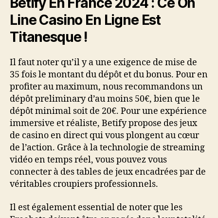
Betify En France 2024 : Ce On
Line Casino En Ligne Est
Titanesque !
Il faut noter qu’il y a une exigence de mise de
35 fois le montant du dépôt et du bonus. Pour en
profiter au maximum, nous recommandons un
dépôt preliminary d’au moins 50€, bien que le
dépôt minimal soit de 20€. Pour une expérience
immersive et réaliste, Betify propose des jeux
de casino en direct qui vous plongent au cœur
de l’action. Grâce à la technologie de streaming
vidéo en temps réel, vous pouvez vous
connecter à des tables de jeux encadrées par de
véritables croupiers professionnels.
Il est également essential de noter que les