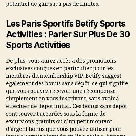
potentiel de gains n’a pas de limites.
Les Paris Sportifs Betify Sports
Activities : Parier Sur Plus De 30
Sports Activities
De plus, vous aurez accès à des promotions
exclusives conçues en particulier pour les
membres du membership VIP. Betify suggest
également des bonus sans dépôt, ce qui signifie
que vous pouvez recevoir une récompense
simplement en vous inscrivant, sans avoir à
effectuer de dépôt initial. Ces bonus sans dépôt
sont souvent accordés sous la forme de
excursions gratuits ou d’un petit montant
d’argent bonus que vous pouvez utiliser pour