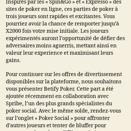
Inspirés par les « Spin&Go » et « Expresso » des
sites de poker en ligne, ces parties de poker à
trois joueurs sont rapides et excitantes. Vous
pourriez avoir la chance de remporter jusqu’à
X2000 fois votre mise initiale. Les joueurs
expérimentés auront l’opportunité de défier des
adversaires moins aguerris, mettant ainsi en
valeur leur experience et maximisant leurs
gains.
Pour continuer sur les offres de divertissement
disponibles sur la plateforme, nous souhaitons
vous présenter Betify Poker. Cette part a été
ajoutée récemment en collaboration avec
Spribe, l’un des plus grands spécialistes du
poker social. Avec le même solde, rendez-vous
sur l’onglet « Poker Social » pour affronter
d’autres joueurs et tenter de bluffer pour