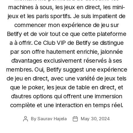
machines à sous, les jeux en direct, les mini-
jeux et les paris sportifs. Je suis impatient de
commencer mon expérience de jeu sur
Betify et de voir tout ce que cette plateforme
a à offrir. Ce Club VIP de Betify se distingue
par son offre hautement enrichie, jalonnée
d’avantages exclusivement réservés à ses
membres. Oui, Betify suggest une expérience
de jeu en direct, avec une variété de jeux tels
que le poker, les jeux de table en direct, et
d’autres options qui offrent une immersion
complète et une interaction en temps réel.
By
Saurav Hajela
May 30, 2024